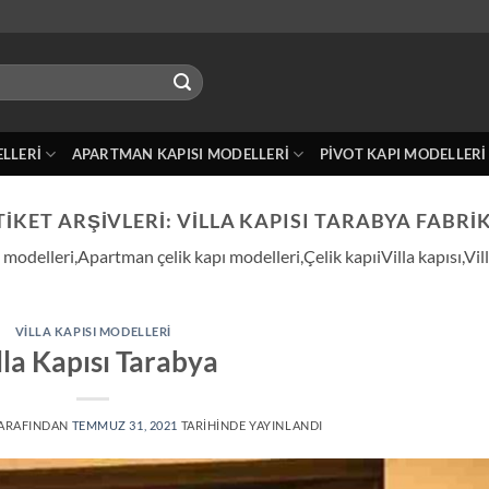
ELLERI
APARTMAN KAPISI MODELLERI
PIVOT KAPI MODELLERI
TIKET ARŞIVLERI:
VILLA KAPISI TARABYA FABRI
pı modelleri,Apartman çelik kapı modelleri,Çelik kapıiVilla kapısı,Vi
VILLA KAPISI MODELLERI
lla Kapısı Tarabya
ARAFINDAN
TEMMUZ 31, 2021
TARIHINDE YAYINLANDI