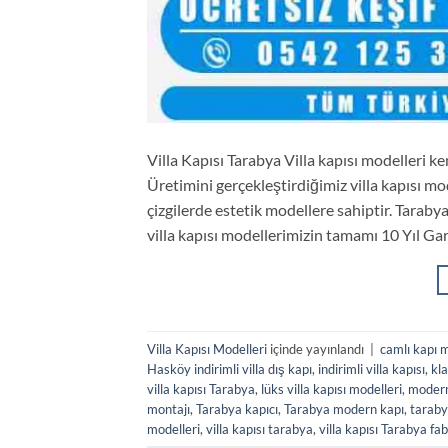
Villa Kapısı Tarabya Villa kapısı modelleri k
Üretimini gerçekleştirdiğimiz villa kapısı mo
çizgilerde estetik modellere sahiptir. Taraby
villa kapısı modellerimizin tamamı 10 Yıl Gara
Villa Kapısı Modelleri
içinde yayınlandı
|
camlı kapı m
Hasköy indirimli villa dış kapı
,
indirimli villa kapısı
,
kla
villa kapısı Tarabya
,
lüks villa kapısı modelleri
,
modern 
montajı
,
Tarabya kapıcı
,
Tarabya modern kapı
,
tarabya
modelleri
,
villa kapısı tarabya
,
villa kapısı Tarabya fa