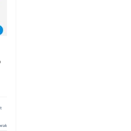
ı
t
bırak