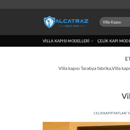
İçeriğe
atla
Ara:
VILLA KAPISI MODELLERI
ÇELIK KAPI MOD
E
Villa kapısı Tarabya fabrika,Villa ka
Vi
CELIKKAPIFIYATLARI
T