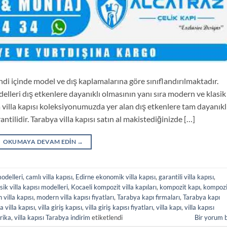
endi içinde model ve dış kaplamalarına göre sınıflandırılmaktadır.
delleri dış etkenlere dayanıklı olmasının yanı sıra modern ve klasik
a villa kapısı koleksiyonumuzda yer alan dış etkenlere tam dayanıkl
ntilidir. Tarabya villa kapısı satın al makistediğinizde […]
OKUMAYA DEVAM EDIN
→
odelleri
,
camlı villa kapısı
,
Edirne ekonomik villa kapısı
,
garantili villa kapısı
,
sik villa kapısı modelleri
,
Kocaeli kompozit villa kapıları
,
kompozit kapı
,
kompozi
villa kapısı
,
modern villa kapısı fiyatları
,
Tarabya kapı firmaları
,
Tarabya kapı
 villa kapısı
,
villa giriş kapısı
,
villa giriş kapısı fiyatları
,
villa kapı
,
villa kapısı
brika
,
villa kapısı Tarabya indirim
etiketlendi
Bir yorum 