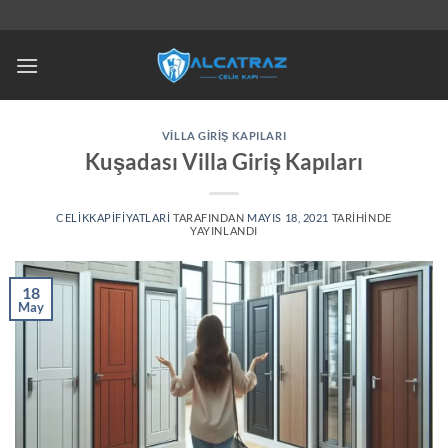
İçeriğe
atla
VILLA GIRIŞ KAPILARI
Kuşadası Villa Giriş Kapıları
CELIKKAPIFIYATLARI
TARAFINDAN
MAYIS 18, 2021
TARIHINDE
YAYINLANDI
18
May