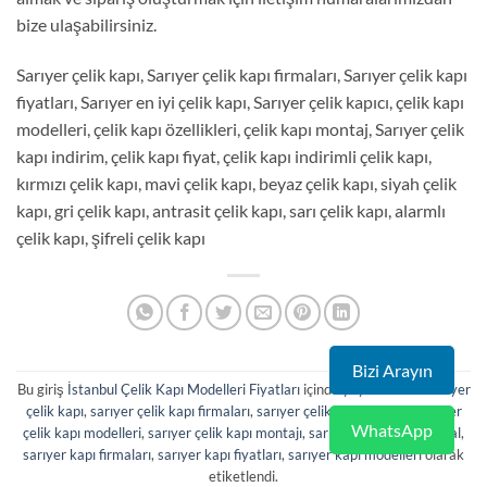
bize ulaşabilirsiniz.
Sarıyer çelik kapı, Sarıyer çelik kapı firmaları, Sarıyer çelik kapı
fiyatları, Sarıyer en iyi çelik kapı, Sarıyer çelik kapıcı, çelik kapı
modelleri, çelik kapı özellikleri, çelik kapı montaj, Sarıyer çelik
kapı indirim, çelik kapı fiyat, çelik kapı indirimli çelik kapı,
kırmızı çelik kapı, mavi çelik kapı, beyaz çelik kapı, siyah çelik
kapı, gri çelik kapı, antrasit çelik kapı, sarı çelik kapı, alarmlı
çelik kapı, şifreli çelik kapı
Bizi Arayın
Bu giriş
İstanbul Çelik Kapı Modelleri Fiyatları
içinde yayınlandı ve
sarıyer
çelik kapı
,
sarıyer çelik kapı firmaları
,
sarıyer çelik kapı fiyatları
,
sarıyer
WhatsApp
çelik kapı modelleri
,
sarıyer çelik kapı montajı
,
sarıyer çelik kapı satın al
,
sarıyer kapı firmaları
,
sarıyer kapı fiyatları
,
sarıyer kapı modelleri
olarak
etiketlendi.