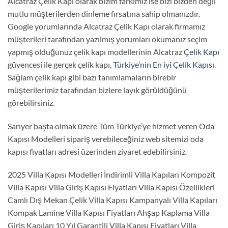
Alcatraz Çelik Kapı olarak bizim farkımız ise bizi bizden değil
mutlu müşterilerden dinleme fırsatına sahip olmanızdır.
Google yorumlarında Alcatraz Çelik Kapı olarak firmamız
müşterileri tarafından yazılmış yorumları okumanız seçim
yapmış olduğunuz çelik kapı modellerinin Alcatraz
Çelik Kapı
güvencesi ile gerçek çelik kapı,
Türkiye’nin En iyi Çelik Kapısı
.
Sağlam çelik kapı gibi bazı tanımlamaların birebir
müşterilerimiz tarafından bizlere layık görüldüğünü
görebilirsiniz.
Sarıyer başta olmak üzere Tüm Türkiye’ye hizmet veren Oda
Kapısı Modelleri sipariş verebileceğiniz web sitemizi oda
kapısı fiyatları adresi üzerinden ziyaret edebilirsiniz.
2025 Villa Kapısı Modelleri İndirimli Villa Kapıları Kompozit
Villa Kapısı Villa Giriş Kapısı Fiyatları Villa Kapısı Özellikleri
Camlı Dış Mekan Çelik Villa Kapısı Kampanyalı Villa Kapıları
Kompak Lamine Villa Kapısı Fiyatları Ahşap Kaplama Villa
Giriş Kapıları 10 Yıl Garantili Villa Kapısı Fiyatları Villa