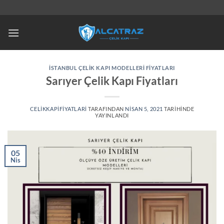
İçeriğe
atla
İSTANBUL ÇELIK KAPI MODELLERI FIYATLARI
Sarıyer Çelik Kapı Fiyatları
CELIKKAPIFIYATLARI
TARAFINDAN
NISAN 5, 2021
TARIHINDE
YAYINLANDI
05
Nis