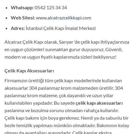
Whatsapp:
0542 125 34 34
Web Sitesi:
www.alcatrazcelikkapi.com
Adres:
İstanbul Çelik Kapı İmalat Merkezi
Alcatraz Çelik Kapı olarak, Sarıyer ’de çelik kapı ihtiyaçlarınıza
en uygun çözümleri sunmaktan gurur duyuyoruz. Güvenli,
modern ve uygun fiyatlı kapılarımızla sizleri bekliyoruz!
Çelik Kapı Aksesuarları
Firmamızın ürettiği tüm çelik kapı modellerinde kullanılan
aksesuarlar 304 paslanmaz krom malzemeden üretilir. 304
paslanmaz krom malzeme, çok dayanıklı ve uzun yıllar
kullanılabilen yapıdadır. Bu sayede
çelik kapı aksesuarları
paslanma ve bozulma sorunu olmadan rahatça kullanılır.
Çelik kapı bakımı için boya gerekmez. Nemli ya da sabunlu bir
bezle temizlik yapılması mümkün olmaktadır. Bakımının kolay
olması da avantajları arasındadır. Çelik kapılar ekstra