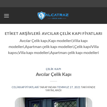
İçeriğe
atla
ETIKET ARŞIVLERI:
AVCILAR ÇELIK KAPI FIYATLARI
Avcılar Çelik kapı,Kapı modelleri,Villa kapı
modelleri,Apartman çelik kapı modelleri,Çelik kapıiVilla
kapısı,Villa kapı modelleri,Apartman çelik kapı modelleri
ÇELIK KAPI
Avcılar Çelik Kapı
CELIKKAPIFIYATLARI
TARAFINDAN
TEMMUZ 27, 2021
TARIHINDE
YAYINLANDI