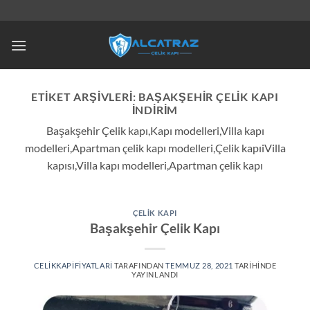
İçeriğe
atla
ETIKET ARŞIVLERI:
BAŞAKŞEHIR ÇELIK KAPI
INDIRIM
Başakşehir Çelik kapı,Kapı modelleri,Villa kapı
modelleri,Apartman çelik kapı modelleri,Çelik kapıiVilla
kapısı,Villa kapı modelleri,Apartman çelik kapı
ÇELIK KAPI
Başakşehir Çelik Kapı
CELIKKAPIFIYATLARI
TARAFINDAN
TEMMUZ 28, 2021
TARIHINDE
YAYINLANDI