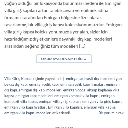
yoğun olduğu bir lokasyonda bulunması nedeni ile, Emirgan
villa giriş kapıları artan talebe cevap verebilmek adına
firmamız tarafından Emirgan bölgesine özel olarak
tasarlanmış bir villa giriş kapısı koleksiyonumuzdur. Emirgan
villa giriş kapısı koleksiyonumuzda yer alan, sizler için
hazırladığımız dış etkenlere dayanıklı dış kapı modelleri
arasından beğendiğiniz tüm modelleri […]
OKUMAYA DEVAM EDIN
→
Villa Giriş Kapıları
içinde yayınlandı
|
emirgan antrasit dış kapı
,
emirgan
beyaz dış kapı
,
emirgan çelik kapı
,
emirgan çelik kapı firmaları
,
emirgan
dış kapı
,
emirgan dış kapı modelleri
,
emirgan doğal ahşap kaplama villa
kapısı
,
emirgan kapı modelleri
,
emirgan kompak villa kapısı
,
emirgan
kompozit villa kapısı
,
emirgan villa giriş kapıları
,
emirgan villa giriş kapısı
,
emirgan villa kapı fiyatları
,
Emirgan villa kapıları
,
emirgan villa kapısı
,
emirgan villa kapısı modelleri
etiketlendi
Bir yorum bırak