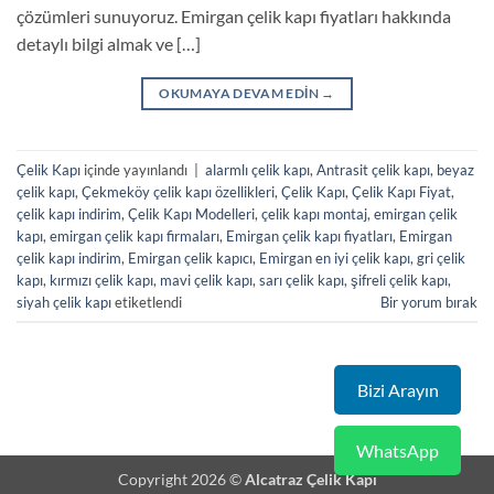
çözümleri sunuyoruz. Emirgan çelik kapı fiyatları hakkında
detaylı bilgi almak ve […]
OKUMAYA DEVAM EDIN
→
Çelik Kapı
içinde yayınlandı
|
alarmlı çelik kapı
,
Antrasit çelik kapı
,
beyaz
çelik kapı
,
Çekmeköy çelik kapı özellikleri
,
Çelik Kapı
,
Çelik Kapı Fiyat
,
çelik kapı indirim
,
Çelik Kapı Modelleri
,
çelik kapı montaj
,
emirgan çelik
kapı
,
emirgan çelik kapı firmaları
,
Emirgan çelik kapı fiyatları
,
Emirgan
çelik kapı indirim
,
Emirgan çelik kapıcı
,
Emirgan en iyi çelik kapı
,
gri çelik
kapı
,
kırmızı çelik kapı
,
mavi çelik kapı
,
sarı çelik kapı
,
şifreli çelik kapı
,
siyah çelik kapı
etiketlendi
Bir yorum bırak
Bizi Arayın
WhatsApp
Copyright 2026 ©
Alcatraz Çelik Kapı