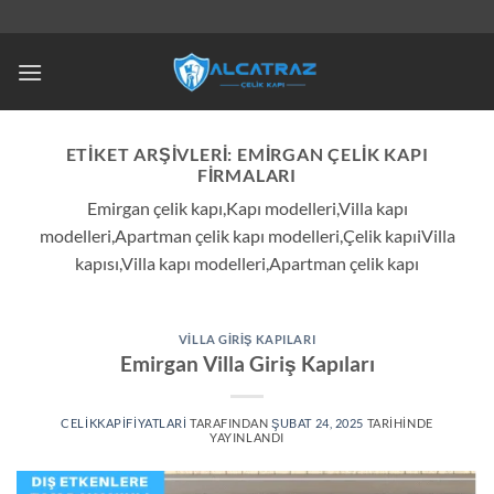
İçeriğe
atla
ETIKET ARŞIVLERI:
EMIRGAN ÇELIK KAPI
FIRMALARI
Emirgan çelik kapı,Kapı modelleri,Villa kapı
modelleri,Apartman çelik kapı modelleri,Çelik kapıiVilla
kapısı,Villa kapı modelleri,Apartman çelik kapı
VILLA GIRIŞ KAPILARI
Emirgan Villa Giriş Kapıları
CELIKKAPIFIYATLARI
TARAFINDAN
ŞUBAT 24, 2025
TARIHINDE
YAYINLANDI