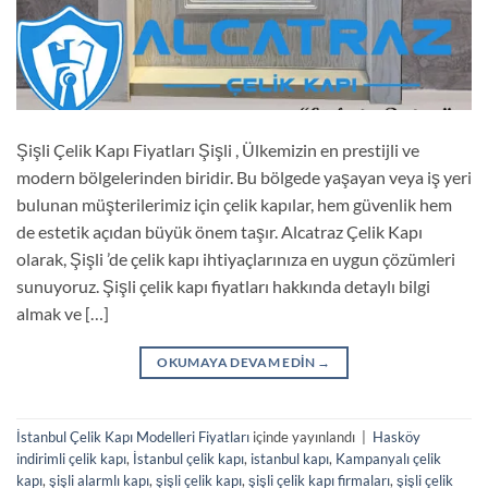
Şişli Çelik Kapı Fiyatları Şişli , Ülkemizin en prestijli ve
modern bölgelerinden biridir. Bu bölgede yaşayan veya iş yeri
bulunan müşterilerimiz için çelik kapılar, hem güvenlik hem
de estetik açıdan büyük önem taşır. Alcatraz Çelik Kapı
olarak, Şişli ’de çelik kapı ihtiyaçlarınıza en uygun çözümleri
sunuyoruz. Şişli çelik kapı fiyatları hakkında detaylı bilgi
almak ve […]
OKUMAYA DEVAM EDIN
→
İstanbul Çelik Kapı Modelleri Fiyatları
içinde yayınlandı
|
Hasköy
indirimli çelik kapı
,
İstanbul çelik kapı
,
istanbul kapı
,
Kampanyalı çelik
kapı
,
şişli alarmlı kapı
,
şişli çelik kapı
,
şişli çelik kapı firmaları
,
şişli çelik