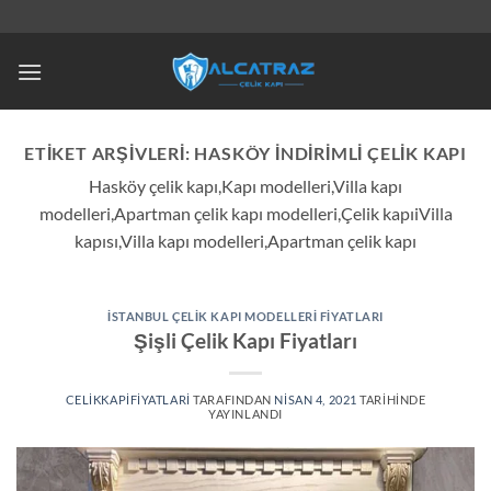
İçeriğe
atla
ETIKET ARŞIVLERI:
HASKÖY INDIRIMLI ÇELIK KAPI
Hasköy çelik kapı,Kapı modelleri,Villa kapı
modelleri,Apartman çelik kapı modelleri,Çelik kapıiVilla
kapısı,Villa kapı modelleri,Apartman çelik kapı
İSTANBUL ÇELIK KAPI MODELLERI FIYATLARI
Şişli Çelik Kapı Fiyatları
CELIKKAPIFIYATLARI
TARAFINDAN
NISAN 4, 2021
TARIHINDE
YAYINLANDI