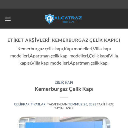
İçeriğe
atla
ETIKET ARŞIVLERI:
KEMERBURGAZ ÇELIK KAPICI
Kemerburgaz çelik kapı,Kapı modelleri,Villa kapı
modelleri,Apartman çelik kapı modelleri,Çelik kapıiVilla
kapısı,Villa kapı modelleri,Apartman çelik kapı
ÇELIK KAPI
Kemerburgaz Çelik Kapı
CELIKKAPIFIYATLARI
TARAFINDAN
TEMMUZ 28, 2021
TARIHINDE
YAYINLANDI