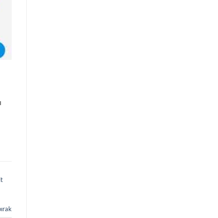
ı
t
bırak