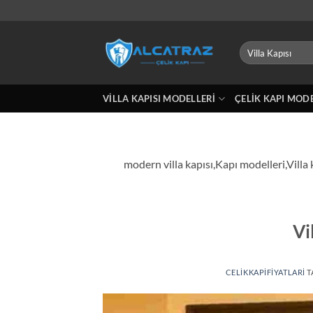
İçeriğe
atla
Ara:
VILLA KAPISI MODELLERI
ÇELIK KAPI MOD
modern villa kapısı,Kapı modelleri,Villa 
Vi
CELIKKAPIFIYATLARI
T