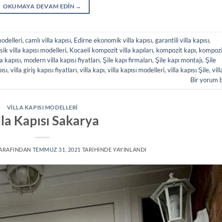
OKUMAYA DEVAM EDIN
→
odelleri
,
camlı villa kapısı
,
Edirne ekonomik villa kapısı
,
garantili villa kapısı
,
sik villa kapısı modelleri
,
Kocaeli kompozit villa kapıları
,
kompozit kapı
,
kompozi
a kapısı
,
modern villa kapısı fiyatları
,
Şile kapı firmaları
,
Şile kapı montajı
,
Şile
pısı
,
villa giriş kapısı fiyatları
,
villa kapı
,
villa kapısı modelleri
,
villa kapısı Şile
,
vill
Bir yorum 
VILLA KAPISI MODELLERI
lla Kapısı Sakarya
ARAFINDAN
TEMMUZ 31, 2021
TARIHINDE YAYINLANDI