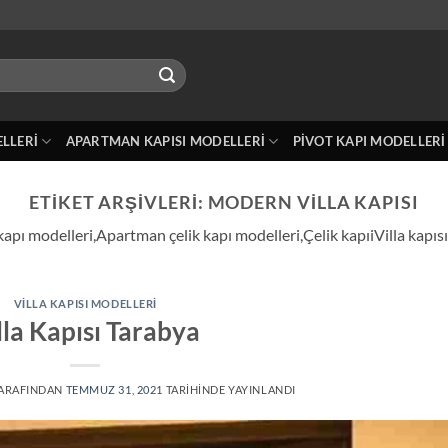
ELLERI
APARTMAN KAPISI MODELLERI
PIVOT KAPI MODELLERI
ETIKET ARŞIVLERI:
MODERN VILLA KAPISI
kapı modelleri,Apartman çelik kapı modelleri,Çelik kapıiVilla kapıs
VILLA KAPISI MODELLERI
lla Kapısı Tarabya
ARAFINDAN
TEMMUZ 31, 2021
TARIHINDE YAYINLANDI