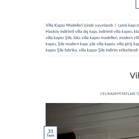
Villa Kapısı Modelleri
içinde yayınlandı
|
camlı kapı m
Hasköy indirimli villa dış kapı
,
indirimli villa kapısı
,
kla
villa kapısı Şile
,
lüks villa kapısı modelleri
,
modern vill
kapıcı
,
Şile modern kapı
,
şile villa kapısı
,
villa giriş ka
kapısı Şile fabrika
,
villa kapısı Şile indirim
etiketlendi
Vi
CELIKKAPIFIYATLARI
T
31
Tem