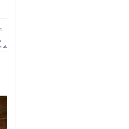
t
a
bırak