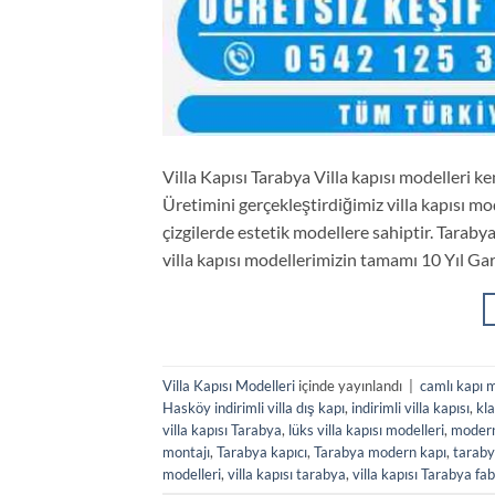
Villa Kapısı Tarabya Villa kapısı modelleri k
Üretimini gerçekleştirdiğimiz villa kapısı mo
çizgilerde estetik modellere sahiptir. Taraby
villa kapısı modellerimizin tamamı 10 Yıl Gara
Villa Kapısı Modelleri
içinde yayınlandı
|
camlı kapı m
Hasköy indirimli villa dış kapı
,
indirimli villa kapısı
,
kla
villa kapısı Tarabya
,
lüks villa kapısı modelleri
,
modern 
montajı
,
Tarabya kapıcı
,
Tarabya modern kapı
,
tarabya
modelleri
,
villa kapısı tarabya
,
villa kapısı Tarabya fa