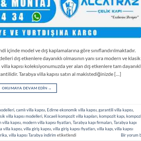
endi içinde model ve dış kaplamalarına göre sınıflandırılmaktadır.
delleri dış etkenlere dayanıklı olmasının yanı sıra modern ve klasik
a villa kapısı koleksiyonumuzda yer alan dış etkenlere tam dayanıkl
ntilidir. Tarabya villa kapısı satın al makistediğinizde […]
OKUMAYA DEVAM EDIN
→
odelleri
,
camlı villa kapısı
,
Edirne ekonomik villa kapısı
,
garantili villa kapısı
,
sik villa kapısı modelleri
,
Kocaeli kompozit villa kapıları
,
kompozit kapı
,
kompozi
villa kapısı
,
modern villa kapısı fiyatları
,
Tarabya kapı firmaları
,
Tarabya kapı
 villa kapısı
,
villa giriş kapısı
,
villa giriş kapısı fiyatları
,
villa kapı
,
villa kapısı
brika
,
villa kapısı Tarabya indirim
etiketlendi
Bir yorum 