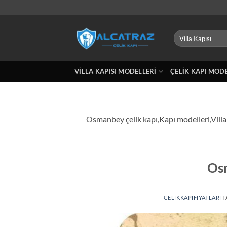
İçeriğe
atla
Ara:
VILLA KAPISI MODELLERI
ÇELIK KAPI MOD
Osmanbey çelik kapı,Kapı modelleri,Villa 
Os
CELIKKAPIFIYATLARI
T