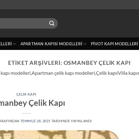
ELLERI
APARTMAN KAPISI MODELLERI
PIVOT KAPI MODELLERI
ETIKET ARŞIVLERI:
OSMANBEY ÇELIK KAPI
kapı modelleri,Apartman çelik kapı modelleri,Çelik kapıiVilla kapıs
ÇELIK KAPI
manbey Çelik Kapı
ARAFINDAN
TEMMUZ 28, 2021
TARIHINDE YAYINLANDI