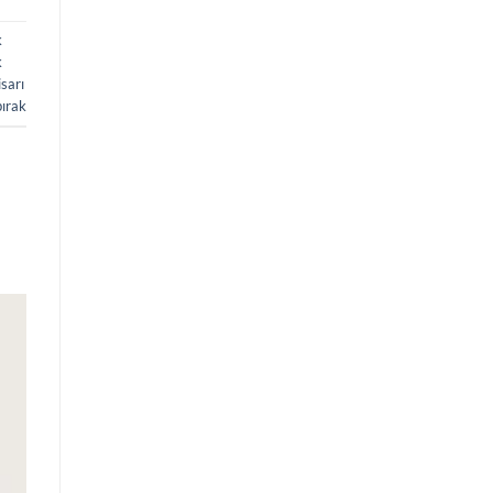
k
k
sarı
bırak