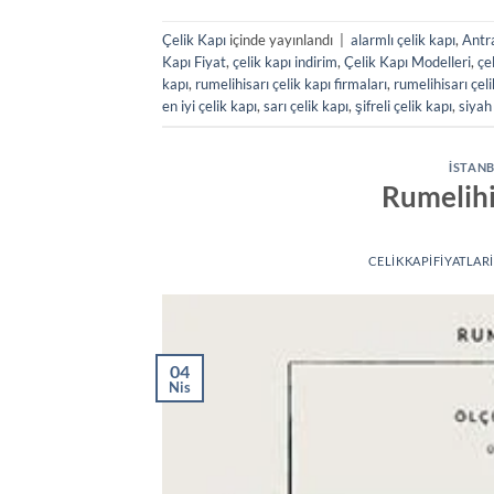
Çelik Kapı
içinde yayınlandı
|
alarmlı çelik kapı
,
Antra
Kapı Fiyat
,
çelik kapı indirim
,
Çelik Kapı Modelleri
,
çe
kapı
,
rumelihisarı çelik kapı firmaları
,
rumelihisarı çeli
en iyi çelik kapı
,
sarı çelik kapı
,
şifreli çelik kapı
,
siyah
İSTANB
Rumelihi
CELIKKAPIFIYATLARI
04
Nis