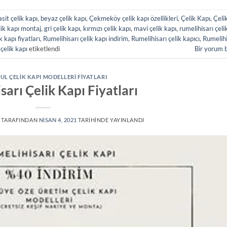
sit çelik kapı
,
beyaz çelik kapı
,
Çekmeköy çelik kapı özellikleri
,
Çelik Kapı
,
Çeli
lik kapı montaj
,
gri çelik kapı
,
kırmızı çelik kapı
,
mavi çelik kapı
,
rumelihisarı çeli
k kapı fiyatları
,
Rumelihisarı çelik kapı indirim
,
Rumelihisarı çelik kapıcı
,
Rumelihi
 çelik kapı
etiketlendi
Bir yorum 
UL ÇELIK KAPI MODELLERI FIYATLARI
sarı Çelik Kapı Fiyatları
TARAFINDAN
NISAN 4, 2021
TARIHINDE YAYINLANDI