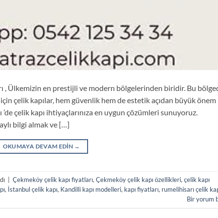
ı , Ülkemizin en prestijli ve modern bölgelerinden biridir. Bu bölge
için çelik kapılar, hem güvenlik hem de estetik açıdan büyük önem
rı ’de çelik kapı ihtiyaçlarınıza en uygun çözümleri sunuyoruz.
aylı bilgi almak ve […]
OKUMAYA DEVAM EDIN
→
ndı
|
Çekmeköy çelik kapı fiyatları
,
Çekmeköy çelik kapı özellikleri
,
çelik kapı
pı
,
İstanbul çelik kapı
,
Kandilli kapı modelleri
,
kapı fiyatları
,
rumelihisarı çelik ka
Bir yorum 