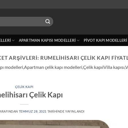
ELLERI
APARTMAN KAPISI MODELLERI
PIVOT KAPI MODELLERI
KET ARŞIVLERI:
RUMELIHISARI ÇELIK KAPI FIYAT
kapı modelleri,Apartman çelik kapı modelleri,Çelik kapıiVilla kapısı
ÇELIK KAPI
lihisarı Çelik Kapı
ARAFINDAN
TEMMUZ 28, 2021
TARIHINDE YAYINLANDI