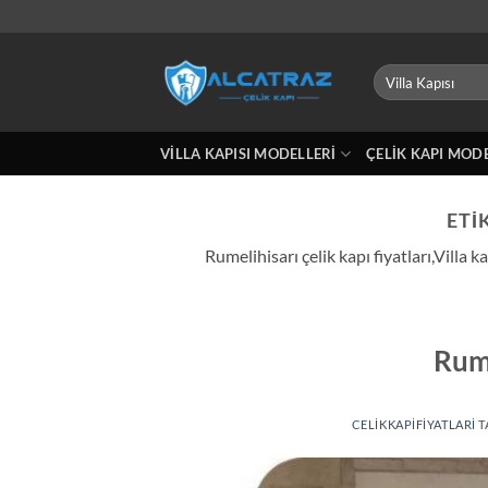
İçeriğe
atla
Ara:
VILLA KAPISI MODELLERI
ÇELIK KAPI MOD
ETI
Rumelihisarı çelik kapı fiyatları,Villa 
Rume
CELIKKAPIFIYATLARI
T