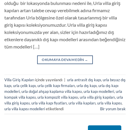
olduğu bir lokasyonda bulunması nedeni ile, Urla villa giriş
kapıları artan talebe cevap verebilmek adına firmamız
tarafından Urla bölgesine özel olarak tasarlanmış bir villa
giriş kapısı koleksiyonumuzdur. Urla villa giriş kapısı
koleksiyonumuzda yer alan, sizler için hazırladığımız dış
etkenlere dayanıklı dış kapı modelleri arasından beğendiğiniz
tüm modelleri […]
OKUMAYA DEVAM EDIN
→
Villa Giriş Kapıları
içinde yayınlandı
|
urla antrasit dış kapı
,
urla beyaz dış
kapı
,
urla çelik kapı
,
urla çelik kapı firmaları
,
urla dış kapı
,
urla dış kapı
modelleri
,
urla doğal ahşap kaplama villa kapısı
,
urla kapı modelleri
,
urla
kompak villa kapısı
,
urla kompozit villa kapısı
,
urla villa giriş kapıları
,
urla
villa giriş kapısı
,
urla villa kapı fiyatları
,
urla villa kapıları
,
urla villa kapısı
,
urla villa kapısı modelleri
etiketlendi
Bir yorum bırak