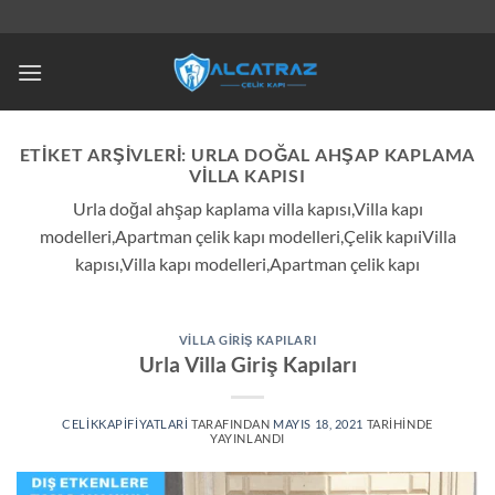
İçeriğe
atla
ETIKET ARŞIVLERI:
URLA DOĞAL AHŞAP KAPLAMA
VILLA KAPISI
Urla doğal ahşap kaplama villa kapısı,Villa kapı
modelleri,Apartman çelik kapı modelleri,Çelik kapıiVilla
kapısı,Villa kapı modelleri,Apartman çelik kapı
VILLA GIRIŞ KAPILARI
Urla Villa Giriş Kapıları
CELIKKAPIFIYATLARI
TARAFINDAN
MAYIS 18, 2021
TARIHINDE
YAYINLANDI