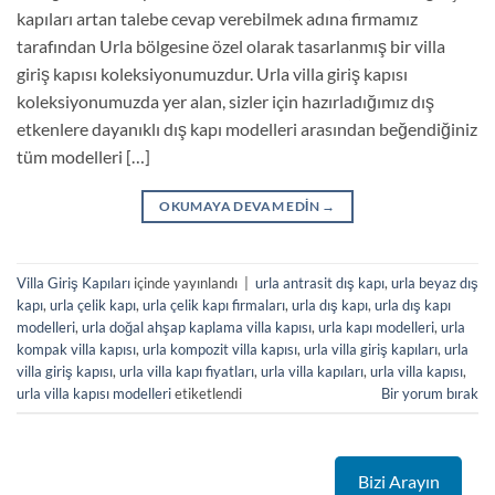
kapıları artan talebe cevap verebilmek adına firmamız
tarafından Urla bölgesine özel olarak tasarlanmış bir villa
giriş kapısı koleksiyonumuzdur. Urla villa giriş kapısı
koleksiyonumuzda yer alan, sizler için hazırladığımız dış
etkenlere dayanıklı dış kapı modelleri arasından beğendiğiniz
tüm modelleri […]
OKUMAYA DEVAM EDIN
→
Villa Giriş Kapıları
içinde yayınlandı
|
urla antrasit dış kapı
,
urla beyaz dış
kapı
,
urla çelik kapı
,
urla çelik kapı firmaları
,
urla dış kapı
,
urla dış kapı
modelleri
,
urla doğal ahşap kaplama villa kapısı
,
urla kapı modelleri
,
urla
kompak villa kapısı
,
urla kompozit villa kapısı
,
urla villa giriş kapıları
,
urla
villa giriş kapısı
,
urla villa kapı fiyatları
,
urla villa kapıları
,
urla villa kapısı
,
urla villa kapısı modelleri
etiketlendi
Bir yorum bırak
Bizi Arayın