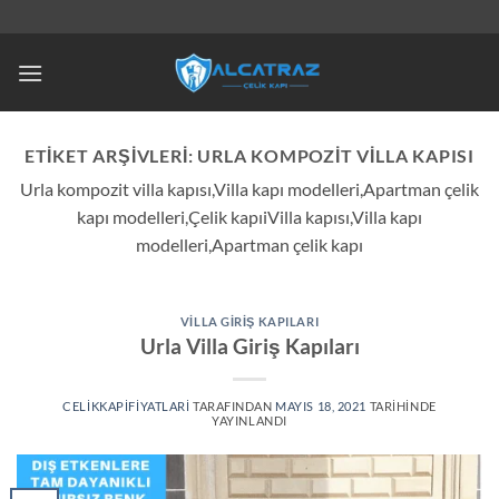
İçeriğe
atla
ETIKET ARŞIVLERI:
URLA KOMPOZIT VILLA KAPISI
Urla kompozit villa kapısı,Villa kapı modelleri,Apartman çelik
kapı modelleri,Çelik kapıiVilla kapısı,Villa kapı
modelleri,Apartman çelik kapı
VILLA GIRIŞ KAPILARI
Urla Villa Giriş Kapıları
CELIKKAPIFIYATLARI
TARAFINDAN
MAYIS 18, 2021
TARIHINDE
YAYINLANDI