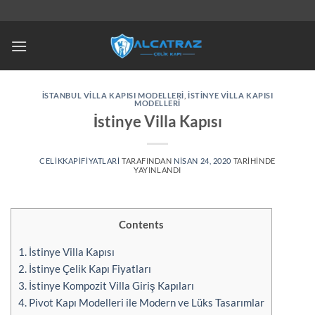
İçeriğe
atla
İSTANBUL VILLA KAPISI MODELLERI
,
İSTINYE VILLA KAPISI
MODELLERI
İstinye Villa Kapısı
CELIKKAPIFIYATLARI
TARAFINDAN
NISAN 24, 2020
TARIHINDE
YAYINLANDI
Contents
1.
İstinye Villa Kapısı
2.
İstinye Çelik Kapı Fiyatları
3.
İstinye Kompozit Villa Giriş Kapıları
4.
Pivot Kapı Modelleri ile Modern ve Lüks Tasarımlar