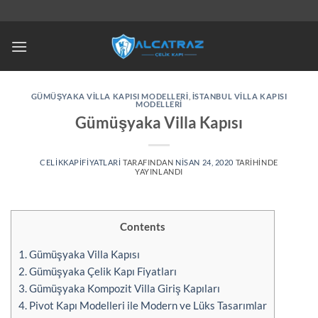
İçeriğe
atla
GÜMÜŞYAKA VILLA KAPISI MODELLERI
,
İSTANBUL VILLA KAPISI
MODELLERI
Gümüşyaka Villa Kapısı
CELIKKAPIFIYATLARI
TARAFINDAN
NISAN 24, 2020
TARIHINDE
YAYINLANDI
Contents
1.
Gümüşyaka Villa Kapısı
2.
Gümüşyaka Çelik Kapı Fiyatları
3.
Gümüşyaka Kompozit Villa Giriş Kapıları
4.
Pivot Kapı Modelleri ile Modern ve Lüks Tasarımlar