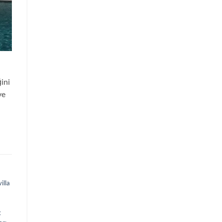
ğini
ve
illa
t