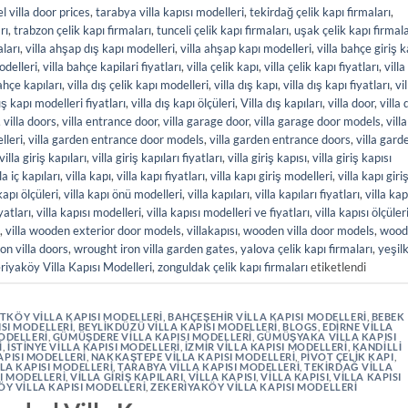
l villa door prices
,
tarabya villa kapısı modelleri
,
tekirdağ çelik kapı firmaları
,
rı
,
trabzon çelik kapı firmaları
,
tunceli çelik kapı firmaları
,
uşak çelik kapı firmala
aları
,
villa ahşap dış kapı modelleri
,
villa ahşap kapı modelleri
,
villa bahçe giriş k
odelleri
,
villa bahçe kapilari fiyatları
,
villa çelik kapı
,
villa çelik kapı fiyatları
,
villa
bahçe kapıları
,
villa dış çelik kapı modelleri
,
villa dış kapı
,
villa dış kapı fiyatları
,
vil
dış kapı modelleri fiyatları
,
villa dış kapı ölçüleri
,
Villa dış kapıları
,
villa door
,
villa
,
villa doors
,
villa entrance door
,
villa garage door
,
villa garage door models
,
villa
lleri
,
villa garden entrance door models
,
villa garden entrance doors
,
villa gard
villa giriş kapıları
,
villa giriş kapıları fiyatları
,
villa giriş kapısı
,
villa giriş kapısı
lla iç kapıları
,
villa kapı
,
villa kapı fiyatları
,
villa kapı giriş modelleri
,
villa kapı giriş
kapı ölçüleri
,
villa kapı önü modelleri
,
villa kapıları
,
villa kapıları fiyatları
,
villa kap
iyatları
,
villa kapısı modelleri
,
villa kapısı modelleri ve fiyatları
,
villa kapısı ölçüler
,
villa wooden exterior door models
,
villakapısı
,
wooden villa door models
,
wood
on villa doors
,
wrought iron villa garden gates
,
yalova çelik kapı firmaları
,
yeşil
riyaköy Villa Kapısı Modelleri
,
zonguldak çelik kapı firmaları
etiketlendi
KÖY VILLA KAPISI MODELLERI
,
BAHÇEŞEHIR VILLA KAPISI MODELLERI
,
BEBEK
ISI MODELLERI
,
BEYLIKDÜZÜ VILLA KAPISI MODELLERI
,
BLOGS
,
EDIRNE VILLA
ODELLERI
,
GÜMÜŞDERE VILLA KAPISI MODELLERI
,
GÜMÜŞYAKA VILLA KAPISI
I
,
İSTINYE VILLA KAPISI MODELLERI
,
İZMIR VILLA KAPISI MODELLERI
,
KANDILLI
APISI MODELLERI
,
NAKKAŞTEPE VILLA KAPISI MODELLERI
,
PIVOT ÇELIK KAPI
,
ILLA KAPISI MODELLERI
,
TARABYA VILLA KAPISI MODELLERI
,
TEKIRDAĞ VILLA
I MODELLERI
,
VILLA GIRIŞ KAPILARI
,
VILLA KAPISI
,
VILLA KAPISI
,
VILLA KAPISI
ÖY VILLA KAPISI MODELLERI
,
ZEKERIYAKÖY VILLA KAPISI MODELLERI