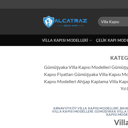
İçeriğe
atla
Ara:
VILLA KAPISI MODELLERI
ÇELIK KAPI MOD
KATEG
Gümüşyaka Villa Kapısı Modelleri Gümüşyaka 
Kapısı Fiyatları Gümüşyaka Villa Kapısı Mode
Kapısı Modelleri Ahşap Kaplama Villa Kapı
Yıl 
ARNAVUTKÖY VILLA KAPISI MODELLERI
,
BAHÇ
VILLA KAPISI MODELLERI
,
GÜMÜŞYAKA VILLA 
KAPISI MODE
Vill