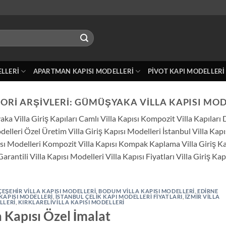
ELLERI
APARTMAN KAPISI MODELLERI
PIVOT KAPI MODELLERI
ORI ARŞIVLERI:
GÜMÜŞYAKA VILLA KAPISI MOD
Villa Giriş Kapıları Camlı Villa Kapısı Kompozit Villa Kapıları Dı
lleri Özel Üretim Villa Giriş Kapısı Modelleri İstanbul Villa Kapısı 
sı Modelleri Kompozit Villa Kapısı Kompak Kaplama Villa Giriş Ka
Garantili Villa Kapısı Modelleri Villa Kapısı Fiyatları Villa Giriş Kap
EŞEHIR VILLA KAPISI MODELLERI
,
BODUM VILLA KAPISI MODELLERI
,
EDIRNE
KAPISI MODELLERI
,
İSTANBUL ÇELIK KAPI MODELLERI FIYATLARI
,
İZMIR VILLA
LLERI
,
KIRKLARELIVILLA KAPISI MODELLERI
a Kapısı Özel İmalat