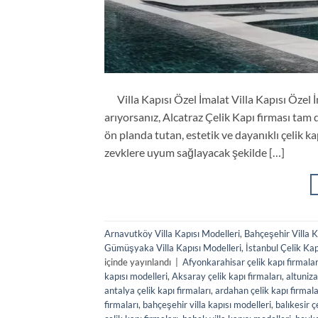
Villa Kapısı Özel İmalat Villa Kapısı Özel İma
arıyorsanız, Alcatraz Çelik Kapı firması tam d
ön planda tutan, estetik ve dayanıklı çelik
zevklere uyum sağlayacak şekilde […]
Arnavutköy Villa Kapısı Modelleri
,
Bahçeşehir Villa K
Gümüşyaka Villa Kapısı Modelleri
,
İstanbul Çelik Kap
içinde yayınlandı
|
Afyonkarahisar çelik kapı firmalar
kapısı modelleri
,
Aksaray çelik kapı firmaları
,
altuniza
antalya çelik kapı firmaları
,
ardahan çelik kapı firmala
firmaları
,
bahçeşehir villa kapısı modelleri
,
balıkesir ç