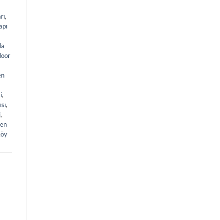
rı
,
apı
la
 door
en
i
,
ısı
,
i
,
en
köy