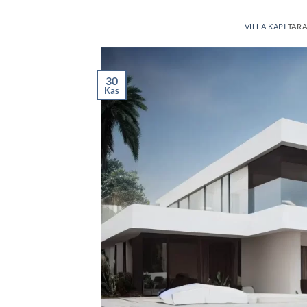
VILLA KAPI
TARA
30
Kas