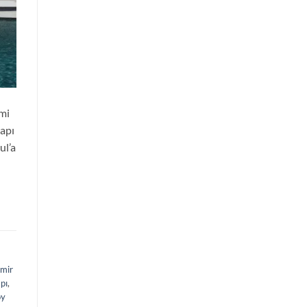
imi
Kapı
ul’a
zmir
apı
,
öy