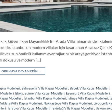
ıklık, Güvenlik ve Dayanıklılık Bir Arada Villa mimarisinde ilk izlen
ısıdır. İstanbul’un modern villaları için tasarlanan Alcatraz Çelik 
ik ve uzun ömürlü kullanım avantajlarını bir araya getiriyor. İstanb
rihi dokusu ve modern […]
OKUMAYA DEVAM EDIN
→
pısı Modelleri
,
Bahçeşehir Villa Kapısı Modelleri
,
Bebek Villa Kapısı Modelleri
,
 Modelleri
,
Blogs
,
Edirne Villa Kapısı Modelleri
,
Esenyurt Villa Kapısı Modelleri
,
apısı Modelleri
,
İstanbul Villa Kapısı Modelleri
,
İstinye Villa Kapısı Modelleri
,
İ
KırklareliVilla Kapısı Modelleri
,
Nakkaştepe Villa Kapısı Modelleri
,
pivot çelik k
lleri
,
Tarabya Villa Kapısı Modelleri
,
Tekirdağ Villa Kapısı Modelleri
,
Uskumruk