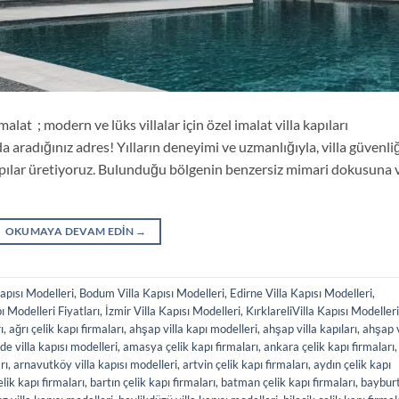
lat ; modern ve lüks villalar için özel imalat villa kapıları
a aradığınız adres! Yılların deneyimi ve uzmanlığıyla, villa güvenli
 kapılar üretiyoruz. Bulunduğu bölgenin benzersiz mimari dokusuna 
OKUMAYA DEVAM EDIN
→
apısı Modelleri
,
Bodum Villa Kapısı Modelleri
,
Edirne Villa Kapısı Modelleri
,
ı Modelleri Fiyatları
,
İzmir Villa Kapısı Modelleri
,
KırklareliVilla Kapısı Modelleri
ı
,
ağrı çelik kapı firmaları
,
ahşap villa kapı modelleri
,
ahşap villa kapıları
,
ahşap v
de villa kapısı modelleri
,
amasya çelik kapı firmaları
,
ankara çelik kapı firmaları
,
rı
,
arnavutköy villa kapısı modelleri
,
artvin çelik kapı firmaları
,
aydın çelik kapı
elik kapı firmaları
,
bartın çelik kapı firmaları
,
batman çelik kapı firmaları
,
baybur