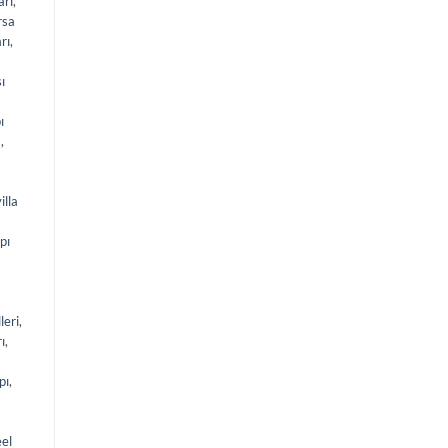
arı
,
rsa
rı
,
ı
ı
s
,
lla
pı
leri
,
ı
,
pı
,
eel