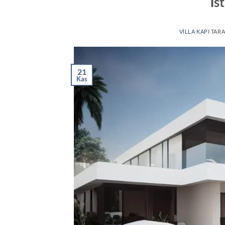
İs
VILLA KAPI
TARA
21
Kas