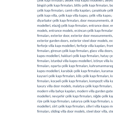
çelik kapı firmaları
,
bebek villa kapısı modelleri
,
beyko
bingöl çelik kapı firmaları
,
bitlis çelik kapı firmaları
,
bo
çelik kapı firmaları
,
camlı villa kapıları
,
çanakkale çelik
çelik kapı villa
,
çelik kapı villa kapısı
,
çelik villa kapısı
,
diyarbakır çelik kapı firmaları
,
door measurements
,
d
modelleri
,
elazığ çelik kapı firmaları
,
entrance door
,
e
models
,
entrance models
,
erzincan çelik kapı firmalar
firmaları
,
exterior door
,
exterior door measurements
exterior garden doors
,
exterior steel door models
,
ex
ferforje villa kapı modelleri
,
ferforje villa kapıları
,
fron
firmaları
,
giresun çelik kapı firmaları
,
glass villa doors
kapısı modelleri
,
hakkari çelik kapı firmaları
,
hatay çel
firmaları
,
istanbul villa kapısı modelleri
,
istinye villa k
firmaları
,
ısparta çelik kapı firmaları
,
kahramanmaraş ç
kapısı modelleri
,
karabük çelik kapı firmaları
,
karaman 
kayseri çelik kapı firmaları
,
kilis çelik kapı firmaları
,
kı
firmaları
,
kocaeli çelik kapı firmaları
,
kompozit villa ka
luxury villa door models
,
malatya çelik kapı firmaları
,
modern villa bahçe kapıları
,
modern villa garden gate
modelleri
,
nevşehir çelik kapı firmaları
,
niğde çelik ka
rize çelik kapı firmaları
,
sakarya çelik kapı firmaları
,
s
modelleri
,
siirt çelik kapı firmaları
,
silivri villa kapısı 
firmaları
,
sliding villa door models
,
steel door villa
,
ste