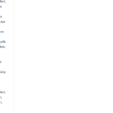
leri
,
pı
pı
kapı
 ev
çelik
els
,
nt
sköy
leri
,
ı
,
rı
,