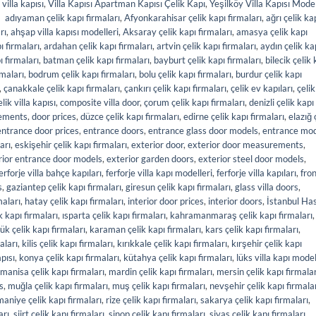
,
villa kapısı
,
Villa Kapısı Apartman Kapısı Çelik Kapı
,
Yeşilköy Villa Kapısı Model
|
adıyaman çelik kapı firmaları
,
Afyonkarahisar çelik kapı firmaları
,
ağrı çelik ka
rı
,
ahşap villa kapısı modelleri
,
Aksaray çelik kapı firmaları
,
amasya çelik kapı
ı firmaları
,
ardahan çelik kapı firmaları
,
artvin çelik kapı firmaları
,
aydın çelik ka
ı firmaları
,
batman çelik kapı firmaları
,
bayburt çelik kapı firmaları
,
bilecik çelik 
rmaları
,
bodrum çelik kapı firmaları
,
bolu çelik kapı firmaları
,
burdur çelik kapı
,
çanakkale çelik kapı firmaları
,
çankırı çelik kapı firmaları
,
çelik ev kapıları
,
çelik
elik villa kapısı
,
composite villa door
,
çorum çelik kapı firmaları
,
denizli çelik kapı
ements
,
door prices
,
düzce çelik kapı firmaları
,
edirne çelik kapı firmaları
,
elazığ 
entrance door prices
,
entrance doors
,
entrance glass door models
,
entrance mod
arı
,
eskişehir çelik kapı firmaları
,
exterior door
,
exterior door measurements
,
rior entrance door models
,
exterior garden doors
,
exterior steel door models
,
erforje villa bahçe kapıları
,
ferforje villa kapı modelleri
,
ferforje villa kapıları
,
fro
s
,
gaziantep çelik kapı firmaları
,
giresun çelik kapı firmaları
,
glass villa doors
,
maları
,
hatay çelik kapı firmaları
,
interior door prices
,
interior doors
,
İstanbul Ha
ik kapı firmaları
,
ısparta çelik kapı firmaları
,
kahramanmaraş çelik kapı firmaları
,
k çelik kapı firmaları
,
karaman çelik kapı firmaları
,
kars çelik kapı firmaları
,
aları
,
kilis çelik kapı firmaları
,
kırıkkale çelik kapı firmaları
,
kırşehir çelik kapı
pısı
,
konya çelik kapı firmaları
,
kütahya çelik kapı firmaları
,
lüks villa kapı model
manisa çelik kapı firmaları
,
mardin çelik kapı firmaları
,
mersin çelik kapı firmalar
s
,
muğla çelik kapı firmaları
,
muş çelik kapı firmaları
,
nevşehir çelik kapı firmala
aniye çelik kapı firmaları
,
rize çelik kapı firmaları
,
sakarya çelik kapı firmaları
,
arı
,
siirt çelik kapı firmaları
,
sinop çelik kapı firmaları
,
sivas çelik kapı firmaları
,