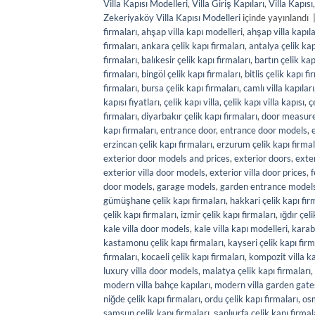
Villa Kapısı Modelleri
,
Villa Giriş Kapıları
,
Villa Kapısı
Zekeriyaköy Villa Kapısı Modelleri
içinde yayınlandı
firmaları
,
ahşap villa kapı modelleri
,
ahşap villa kapıla
firmaları
,
ankara çelik kapı firmaları
,
antalya çelik kap
firmaları
,
balıkesir çelik kapı firmaları
,
bartın çelik kap
firmaları
,
bingöl çelik kapı firmaları
,
bitlis çelik kapı fi
firmaları
,
bursa çelik kapı firmaları
,
camlı villa kapıları
kapısı fiyatları
,
çelik kapı villa
,
çelik kapı villa kapısı
,
ç
firmaları
,
diyarbakır çelik kapı firmaları
,
door measur
kapı firmaları
,
entrance door
,
entrance door models
,
erzincan çelik kapı firmaları
,
erzurum çelik kapı firmal
exterior door models and prices
,
exterior doors
,
exte
exterior villa door models
,
exterior villa door prices
,
f
door models
,
garage models
,
garden entrance model
gümüşhane çelik kapı firmaları
,
hakkari çelik kapı fir
çelik kapı firmaları
,
izmir çelik kapı firmaları
,
ığdır çel
kale villa door models
,
kale villa kapı modelleri
,
karabü
kastamonu çelik kapı firmaları
,
kayseri çelik kapı firm
firmaları
,
kocaeli çelik kapı firmaları
,
kompozit villa ka
luxury villa door models
,
malatya çelik kapı firmaları
,
modern villa bahçe kapıları
,
modern villa garden gate
niğde çelik kapı firmaları
,
ordu çelik kapı firmaları
,
osm
samsun çelik kapı firmaları
,
şanlıurfa çelik kapı firmal