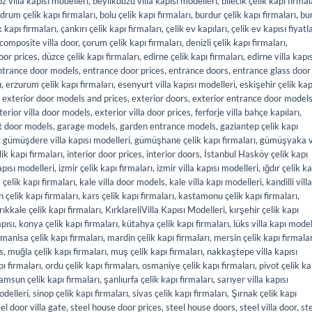
z villa kapısı modelleri
,
beylikdüzü villa kapısı modelleri
,
bilecik çelik kapı firmal
drum çelik kapı firmaları
,
bolu çelik kapı firmaları
,
burdur çelik kapı firmaları
,
bu
 kapı firmaları
,
çankırı çelik kapı firmaları
,
çelik ev kapıları
,
çelik ev kapısı fiyatla
composite villa door
,
çorum çelik kapı firmaları
,
denizli çelik kapı firmaları
,
oor prices
,
düzce çelik kapı firmaları
,
edirne çelik kapı firmaları
,
edirne villa kapıs
ntrance door models
,
entrance door prices
,
entrance doors
,
entrance glass door
ı
,
erzurum çelik kapı firmaları
,
esenyurt villa kapısı modelleri
,
eskişehir çelik kap
,
exterior door models and prices
,
exterior doors
,
exterior entrance door model
terior villa door models
,
exterior villa door prices
,
ferforje villa bahçe kapıları
,
t door models
,
garage models
,
garden entrance models
,
gaziantep çelik kapı
,
gümüşdere villa kapısı modelleri
,
gümüşhane çelik kapı firmaları
,
gümüşyaka vi
ik kapı firmaları
,
interior door prices
,
interior doors
,
İstanbul Hasköy çelik kapı
apısı modelleri
,
izmir çelik kapı firmaları
,
izmir villa kapısı modelleri
,
ığdır çelik ka
elik kapı firmaları
,
kale villa door models
,
kale villa kapı modelleri
,
kandilli villa
çelik kapı firmaları
,
kars çelik kapı firmaları
,
kastamonu çelik kapı firmaları
,
rıkkale çelik kapı firmaları
,
KırklareliVilla Kapısı Modelleri
,
kırşehir çelik kapı
pısı
,
konya çelik kapı firmaları
,
kütahya çelik kapı firmaları
,
lüks villa kapı model
manisa çelik kapı firmaları
,
mardin çelik kapı firmaları
,
mersin çelik kapı firmalar
s
,
muğla çelik kapı firmaları
,
muş çelik kapı firmaları
,
nakkaştepe villa kapısı
pı firmaları
,
ordu çelik kapı firmaları
,
osmaniye çelik kapı firmaları
,
pivot çelik ka
amsun çelik kapı firmaları
,
şanlıurfa çelik kapı firmaları
,
sarıyer villa kapısı
modelleri
,
sinop çelik kapı firmaları
,
sivas çelik kapı firmaları
,
Şırnak çelik kapı
el door villa gate
,
steel house door prices
,
steel house doors
,
steel villa door
,
st