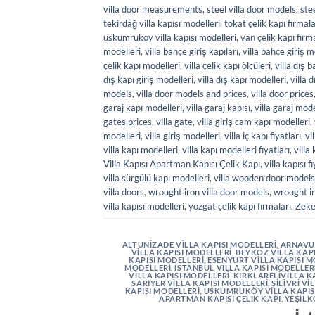
villa door measurements
,
steel villa door models
,
stee
tekirdağ villa kapısı modelleri
,
tokat çelik kapı firmala
uskumruköy villa kapısı modelleri
,
van çelik kapı firm
modelleri
,
villa bahçe giriş kapıları
,
villa bahçe giriş m
çelik kapı modelleri
,
villa çelik kapı ölçüleri
,
villa dış 
dış kapı giriş modelleri
,
villa dış kapı modelleri
,
villa 
models
,
villa door models and prices
,
villa door prices
garaj kapı modelleri
,
villa garaj kapısı
,
villa garaj mode
gates prices
,
villa gate
,
villa giriş cam kapı modelleri
,
modelleri
,
villa giriş modelleri
,
villa iç kapı fiyatları
,
vi
villa kapı modelleri
,
villa kapı modelleri fiyatları
,
villa 
Villa Kapısı Apartman Kapısı Çelik Kapı
,
villa kapısı f
villa sürgülü kapı modelleri
,
villa wooden door models
villa doors
,
wrought iron villa door models
,
wrought ir
villa kapısı modelleri
,
yozgat çelik kapı firmaları
,
Zeke
ALTUNIZADE VILLA KAPISI MODELLERI
,
ARNAVUT
VILLA KAPISI MODELLERI
,
BEYKOZ VILLA KAP
KAPISI MODELLERI
,
ESENYURT VILLA KAPISI M
MODELLERI
,
İSTANBUL VILLA KAPISI MODELLER
VILLA KAPISI MODELLERI
,
KIRKLARELIVILLA K
SARIYER VILLA KAPISI MODELLERI
,
SILIVRI V
KAPISI MODELLERI
,
USKUMRUKÖY VILLA KAPIS
APARTMAN KAPISI ÇELIK KAPI
,
YEŞILK