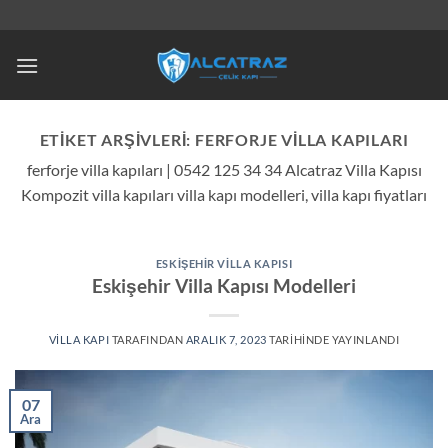
İçeriğe
atla
ETIKET ARŞIVLERI:
FERFORJE VILLA KAPILARI
ferforje villa kapıları | 0542 125 34 34 Alcatraz Villa Kapısı
Kompozit villa kapıları villa kapı modelleri, villa kapı fiyatları
ESKIŞEHIR VILLA KAPISI
Eskişehir Villa Kapısı Modelleri
VILLA KAPI
TARAFINDAN
ARALIK 7, 2023
TARIHINDE YAYINLANDI
07
Ara