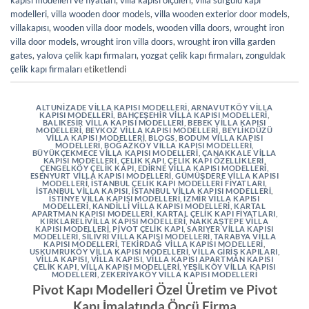
kapısı modelleri ve fiyatları
,
villa kapısı ölçüleri
,
villa sürgülü kapı
modelleri
,
villa wooden door models
,
villa wooden exterior door models
,
villakapısı
,
wooden villa door models
,
wooden villa doors
,
wrought iron
villa door models
,
wrought iron villa doors
,
wrought iron villa garden
gates
,
yalova çelik kapı firmaları
,
yozgat çelik kapı firmaları
,
zonguldak
çelik kapı firmaları
etiketlendi
ALTUNIZADE VILLA KAPISI MODELLERI
,
ARNAVUTKÖY VILLA
KAPISI MODELLERI
,
BAHÇEŞEHIR VILLA KAPISI MODELLERI
,
BALIKESIR VILLA KAPISI MODELLERI
,
BEBEK VILLA KAPISI
MODELLERI
,
BEYKOZ VILLA KAPISI MODELLERI
,
BEYLIKDÜZÜ
VILLA KAPISI MODELLERI
,
BLOGS
,
BODUM VILLA KAPISI
MODELLERI
,
BOĞAZKÖY VILLA KAPISI MODELLERI
,
BÜYÜKÇEKMECE VILLA KAPISI MODELLERI
,
ÇANAKKALE VILLA
KAPISI MODELLERI
,
ÇELIK KAPI
,
ÇELIK KAPI ÖZELLIKLERI
,
ÇENGELKÖY ÇELIK KAPI
,
EDIRNE VILLA KAPISI MODELLERI
,
ESENYURT VILLA KAPISI MODELLERI
,
GÜMÜŞDERE VILLA KAPISI
MODELLERI
,
İSTANBUL ÇELIK KAPI MODELLERI FIYATLARI
,
İSTANBUL VILLA KAPISI
,
İSTANBUL VILLA KAPISI MODELLERI
,
İSTINYE VILLA KAPISI MODELLERI
,
İZMIR VILLA KAPISI
MODELLERI
,
KANDILLI VILLA KAPISI MODELLERI
,
KARTAL
APARTMAN KAPISI MODELLERI
,
KARTAL ÇELIK KAPI FIYATLARI
,
KIRKLARELIVILLA KAPISI MODELLERI
,
NAKKAŞTEPE VILLA
KAPISI MODELLERI
,
PIVOT ÇELIK KAPI
,
SARIYER VILLA KAPISI
MODELLERI
,
SILIVRI VILLA KAPISI MODELLERI
,
TARABYA VILLA
KAPISI MODELLERI
,
TEKIRDAĞ VILLA KAPISI MODELLERI
,
USKUMRUKÖY VILLA KAPISI MODELLERI
,
VILLA GIRIŞ KAPILARI
,
VILLA KAPISI
,
VILLA KAPISI
,
VILLA KAPISI APARTMAN KAPISI
ÇELIK KAPI
,
VILLA KAPISI MODELLERI
,
YEŞILKÖY VILLA KAPISI
MODELLERI
,
ZEKERIYAKÖY VILLA KAPISI MODELLERI
Pivot Kapı Modelleri Özel Üretim ve Pivot
Kapı İmalatında Öncü Firma