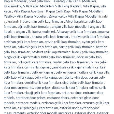
Kapısı Modelleri
,
pivot çelik kapı
,
Tekirdağ Villa Kapısı Modelleri
,
Uskumruköy Villa Kapısı Modelleri
,
Villa Giriş Kapıları
,
Villa Kapısı
,
villa
kapısı
,
Villa Kapısı Apartman Kapısı Çelik Kapı
,
Villa Kapısı Modelleri
,
Yeşilköy Villa Kapısı Modelleri
,
Zekeriyaköy Villa Kapısı Modelleri
içinde
yayınlandı
|
adıyaman çelik kapı firmaları
,
Afyonkarahisar çelik kapı
firmaları
,
ağrı çelik kapı firmaları
,
ahşap villa kapı modelleri
,
ahşap villa
kapıları
,
ahşap villa kapısı modelleri
,
Aksaray çelik kapı firmaları
,
amasya
çelik kapı firmaları
,
ankara çelik kapı firmaları
,
antalya çelik kapı firmaları
,
ardahan çelik kapı firmaları
,
artvin çelik kapı firmaları
,
aydın çelik kapı
firmaları
,
balıkesir çelik kapı firmaları
,
bartın çelik kapı firmaları
,
batman
çelik kapı firmaları
,
bayburt çelik kapı firmaları
,
bilecik çelik kapı firmaları
,
bingöl çelik kapı firmaları
,
bitlis çelik kapı firmaları
,
bodrum çelik kapı
firmaları
,
bolu çelik kapı firmaları
,
burdur çelik kapı firmaları
,
bursa çelik
kapı firmaları
,
camlı villa kapıları
,
çanakkale çelik kapı firmaları
,
çankırı
çelik kapı firmaları
,
çelik ev kapıları
,
çelik ev kapısı fiyatları
,
çelik kapı villa
,
çelik kapı villa kapısı
,
çelik villa kapısı
,
composite villa door
,
çorum çelik
kapı firmaları
,
denizli çelik kapı firmaları
,
diyarbakır çelik kapı firmaları
,
door measurements
,
door prices
,
düzce çelik kapı firmaları
,
edirne çelik
kapı firmaları
,
elazığ çelik kapı firmaları
,
entrance door
,
entrance door
models
,
entrance door prices
,
entrance doors
,
entrance glass door
models
,
entrance models
,
erzincan çelik kapı firmaları
,
erzurum çelik kapı
firmaları
,
eskişehir çelik kapı firmaları
,
exterior door
,
exterior door
measurements
,
exterior door models and prices
,
exterior doors
,
exterior