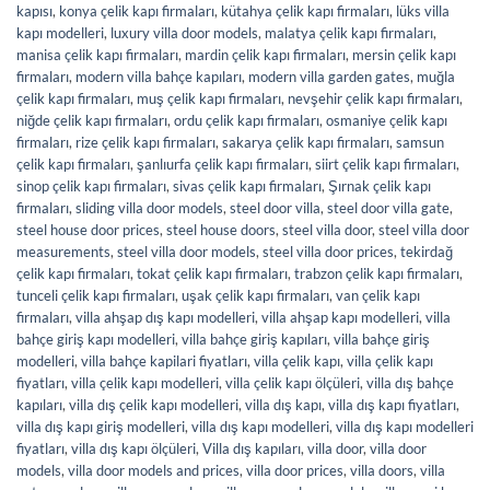
kapısı
,
konya çelik kapı firmaları
,
kütahya çelik kapı firmaları
,
lüks villa
kapı modelleri
,
luxury villa door models
,
malatya çelik kapı firmaları
,
manisa çelik kapı firmaları
,
mardin çelik kapı firmaları
,
mersin çelik kapı
firmaları
,
modern villa bahçe kapıları
,
modern villa garden gates
,
muğla
çelik kapı firmaları
,
muş çelik kapı firmaları
,
nevşehir çelik kapı firmaları
,
niğde çelik kapı firmaları
,
ordu çelik kapı firmaları
,
osmaniye çelik kapı
firmaları
,
rize çelik kapı firmaları
,
sakarya çelik kapı firmaları
,
samsun
çelik kapı firmaları
,
şanlıurfa çelik kapı firmaları
,
siirt çelik kapı firmaları
,
sinop çelik kapı firmaları
,
sivas çelik kapı firmaları
,
Şırnak çelik kapı
firmaları
,
sliding villa door models
,
steel door villa
,
steel door villa gate
,
steel house door prices
,
steel house doors
,
steel villa door
,
steel villa door
measurements
,
steel villa door models
,
steel villa door prices
,
tekirdağ
çelik kapı firmaları
,
tokat çelik kapı firmaları
,
trabzon çelik kapı firmaları
,
tunceli çelik kapı firmaları
,
uşak çelik kapı firmaları
,
van çelik kapı
firmaları
,
villa ahşap dış kapı modelleri
,
villa ahşap kapı modelleri
,
villa
bahçe giriş kapı modelleri
,
villa bahçe giriş kapıları
,
villa bahçe giriş
modelleri
,
villa bahçe kapilari fiyatları
,
villa çelik kapı
,
villa çelik kapı
fiyatları
,
villa çelik kapı modelleri
,
villa çelik kapı ölçüleri
,
villa dış bahçe
kapıları
,
villa dış çelik kapı modelleri
,
villa dış kapı
,
villa dış kapı fiyatları
,
villa dış kapı giriş modelleri
,
villa dış kapı modelleri
,
villa dış kapı modelleri
fiyatları
,
villa dış kapı ölçüleri
,
Villa dış kapıları
,
villa door
,
villa door
models
,
villa door models and prices
,
villa door prices
,
villa doors
,
villa