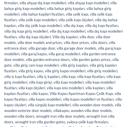
firmaları
,
villa ahşap dış kapı modelleri
,
villa ahşap kapı modelleri
,
villa
bahçe giriş kapı modelleri
,
villa bahçe giriş kapıları
,
villa bahçe giriş
modelleri
,
villa bahçe kapilari fiyatları
,
villa çelik kapı
,
villa çelik kapı
fiyatları
,
villa çelik kapı modelleri
,
villa çelik kapı ölçüleri
,
villa dış bahçe
kapıları
,
villa dış çelik kapı modelleri
,
villa dış kapı
,
villa dış kapı fiyatları
,
villa dış kapı giriş modelleri
,
villa dış kapı modelleri
,
villa dış kapı modelleri
fiyatları
,
villa dış kapı ölçüleri
,
Villa dış kapıları
,
villa door
,
villa door
models
,
villa door models and prices
,
villa door prices
,
villa doors
,
villa
entrance door
,
villa garage door
,
villa garage door models
,
villa garaj kapı
modelleri
,
villa garaj kapısı
,
villa garaj modelleri
,
villa garden entrance
door models
,
villa garden entrance doors
,
villa garden gates prices
,
villa
gate
,
villa giriş cam kapı modelleri
,
villa giriş kapıları
,
villa giriş kapıları
fiyatları
,
villa giriş kapısı
,
villa giriş kapısı modelleri
,
villa giriş modelleri
,
villa iç kapı fiyatları
,
villa iç kapıları
,
villa kapı
,
villa kapı fiyatları
,
villa kapı
giriş modelleri
,
villa kapı girişi
,
villa kapı modelleri
,
villa kapı modelleri
fiyatları
,
villa kapı ölçüleri
,
villa kapı önü modelleri
,
villa kapıları
,
villa
kapıları fiyatları
,
villa kapısı
,
Villa Kapısı Apartman Kapısı Çelik Kapı
,
villa
kapısı fiyatları
,
villa kapısı modelleri
,
villa kapısı modelleri ve fiyatları
,
villa
kapısı ölçüleri
,
villa sürgülü kapı modelleri
,
villa wooden door models
,
villa
wooden exterior door models
,
villakapısı
,
wooden villa door models
,
wooden villa doors
,
wrought iron villa door models
,
wrought iron villa
doors
,
wrought iron villa garden gates
,
yalova çelik kapı firmaları
,