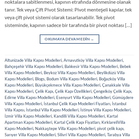
noktalara sabitlenmesi, kapının etrafında dönmesine olanak
tanır. Tek veya Çift Pivot Sistemi: Pivot menteşeli kapılar, tek
veya çift pivot sistemi olarak tasarlanabilir. Tek pivot
sisteminde, kapının sadece bir tarafında bir pivot noktası […]
OKUMAYA DEVAM EDIN
→
Altunizade Villa Kapısı Modelleri
,
Arnavutköy Villa Kapısı Modelleri
,
Bahçeşehir Villa Kapısı Modelleri
,
Balıkesir Villa Kapısı Modelleri
,
Bebek
Villa Kapısı Modelleri
,
Beykoz Villa Kapısı Modelleri
,
Beylikdüzü Villa
Kapısı Modelleri
,
Blogs
,
Bodum Villa Kapısı Modelleri
,
Boğazköy Villa
Kapısı Modelleri
,
Büyükçekmece Villa Kapısı Modelleri
,
Çanakkale Villa
Kapısı Modelleri
,
Çelik Kapı
,
Çelik Kapı Özellikleri
,
Çengelköy Çelik Kapı
,
Edirne Villa Kapısı Modelleri
,
Esenyurt Villa Kapısı Modelleri
,
Gümüşdere
Villa Kapısı Modelleri
,
İstanbul Çelik Kapı Modelleri Fiyatları
,
İstanbul
Villa Kapısı
,
İstanbul Villa Kapısı Modelleri
,
İstinye Villa Kapısı Modelleri
,
İzmir Villa Kapısı Modelleri
,
Kandilli Villa Kapısı Modelleri
,
Kartal
Apartman Kapısı Modelleri
,
Kartal Çelik Kapı Fiyatları
,
KırklareliVilla
Kapısı Modelleri
,
Nakkaştepe Villa Kapısı Modelleri
,
pivot çelik kapı
,
Sarıyer Villa Kapısı Modelleri
,
Silivri Villa Kapısı Modelleri
,
Tarabya Villa