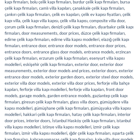
kapı firmaları
,
bolu çelik kapı firmaları
,
burdur çelik kapı firmaları
,
bursa
çelik kapı firmaları
,
camlı villa kapıları
,
çanakkale çelik kapı firmaları
,
çankırı çelik kapı firmaları
,
çelik ev kapıları
,
çelik ev kapısı fiyatları
,
çelik
kapı villa
,
çelik kapı villa kapısı
,
çelik villa kapısı
,
composite villa door
,
çorum çelik kapı firmaları
,
denizli çelik kapı firmaları
,
diyarbakır çelik kapı
firmaları
,
door measurements
,
door prices
,
düzce çelik kapı firmaları
,
edirne çelik kapı firmaları
,
edirne villa kapısı modelleri
,
elazığ çelik kapı
firmaları
,
entrance door
,
entrance door models
,
entrance door prices
,
entrance doors
,
entrance glass door models
,
entrance models
,
erzincan
çelik kapı firmaları
,
erzurum çelik kapı firmaları
,
esenyurt villa kapısı
modelleri
,
eskişehir çelik kapı firmaları
,
exterior door
,
exterior door
measurements
,
exterior door models and prices
,
exterior doors
,
exterior
entrance door models
,
exterior garden doors
,
exterior steel door models
,
exterior villa door models
,
exterior villa door prices
,
ferforje villa bahçe
kapıları
,
ferforje villa kapı modelleri
,
ferforje villa kapıları
,
front door
models
,
garage models
,
garden entrance models
,
gaziantep çelik kapı
firmaları
,
giresun çelik kapı firmaları
,
glass villa doors
,
gümüşdere villa
kapısı modelleri
,
gümüşhane çelik kapı firmaları
,
gümüşyaka villa kapısı
modelleri
,
hakkari çelik kapı firmaları
,
hatay çelik kapı firmaları
,
interior
door prices
,
interior doors
,
İstanbul Hasköy çelik kapı firmaları
,
istanbul
villa kapısı modelleri
,
istinye villa kapısı modelleri
,
izmir çelik kapı
firmaları
,
izmir villa kapısı modelleri
,
ığdır çelik kapı firmaları
,
ısparta çelik
kapı firmaları
,
kahramanmaraş çelik kapı firmaları
,
kale villa door models
,