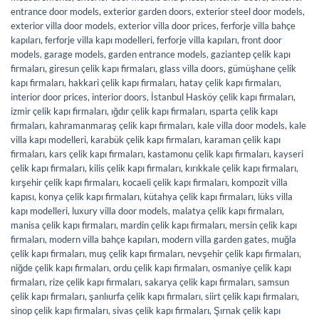
entrance door models
,
exterior garden doors
,
exterior steel door models
,
exterior villa door models
,
exterior villa door prices
,
ferforje villa bahçe
kapıları
,
ferforje villa kapı modelleri
,
ferforje villa kapıları
,
front door
models
,
garage models
,
garden entrance models
,
gaziantep çelik kapı
firmaları
,
giresun çelik kapı firmaları
,
glass villa doors
,
gümüşhane çelik
kapı firmaları
,
hakkari çelik kapı firmaları
,
hatay çelik kapı firmaları
,
interior door prices
,
interior doors
,
İstanbul Hasköy çelik kapı firmaları
,
izmir çelik kapı firmaları
,
ığdır çelik kapı firmaları
,
ısparta çelik kapı
firmaları
,
kahramanmaraş çelik kapı firmaları
,
kale villa door models
,
kale
villa kapı modelleri
,
karabük çelik kapı firmaları
,
karaman çelik kapı
firmaları
,
kars çelik kapı firmaları
,
kastamonu çelik kapı firmaları
,
kayseri
çelik kapı firmaları
,
kilis çelik kapı firmaları
,
kırıkkale çelik kapı firmaları
,
kırşehir çelik kapı firmaları
,
kocaeli çelik kapı firmaları
,
kompozit villa
kapısı
,
konya çelik kapı firmaları
,
kütahya çelik kapı firmaları
,
lüks villa
kapı modelleri
,
luxury villa door models
,
malatya çelik kapı firmaları
,
manisa çelik kapı firmaları
,
mardin çelik kapı firmaları
,
mersin çelik kapı
firmaları
,
modern villa bahçe kapıları
,
modern villa garden gates
,
muğla
çelik kapı firmaları
,
muş çelik kapı firmaları
,
nevşehir çelik kapı firmaları
,
niğde çelik kapı firmaları
,
ordu çelik kapı firmaları
,
osmaniye çelik kapı
firmaları
,
rize çelik kapı firmaları
,
sakarya çelik kapı firmaları
,
samsun
çelik kapı firmaları
,
şanlıurfa çelik kapı firmaları
,
siirt çelik kapı firmaları
,
sinop çelik kapı firmaları
,
sivas çelik kapı firmaları
,
Şırnak çelik kapı