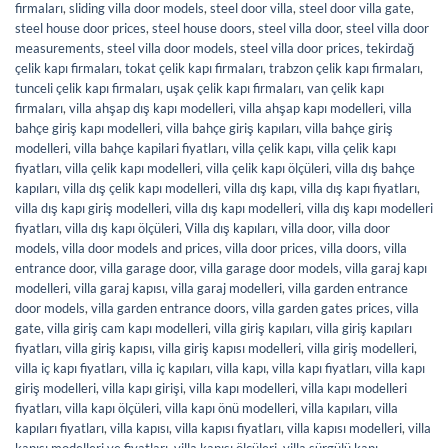
firmaları
,
sliding villa door models
,
steel door villa
,
steel door villa gate
,
steel house door prices
,
steel house doors
,
steel villa door
,
steel villa door
measurements
,
steel villa door models
,
steel villa door prices
,
tekirdağ
çelik kapı firmaları
,
tokat çelik kapı firmaları
,
trabzon çelik kapı firmaları
,
tunceli çelik kapı firmaları
,
uşak çelik kapı firmaları
,
van çelik kapı
firmaları
,
villa ahşap dış kapı modelleri
,
villa ahşap kapı modelleri
,
villa
bahçe giriş kapı modelleri
,
villa bahçe giriş kapıları
,
villa bahçe giriş
modelleri
,
villa bahçe kapilari fiyatları
,
villa çelik kapı
,
villa çelik kapı
fiyatları
,
villa çelik kapı modelleri
,
villa çelik kapı ölçüleri
,
villa dış bahçe
kapıları
,
villa dış çelik kapı modelleri
,
villa dış kapı
,
villa dış kapı fiyatları
,
villa dış kapı giriş modelleri
,
villa dış kapı modelleri
,
villa dış kapı modelleri
fiyatları
,
villa dış kapı ölçüleri
,
Villa dış kapıları
,
villa door
,
villa door
models
,
villa door models and prices
,
villa door prices
,
villa doors
,
villa
entrance door
,
villa garage door
,
villa garage door models
,
villa garaj kapı
modelleri
,
villa garaj kapısı
,
villa garaj modelleri
,
villa garden entrance
door models
,
villa garden entrance doors
,
villa garden gates prices
,
villa
gate
,
villa giriş cam kapı modelleri
,
villa giriş kapıları
,
villa giriş kapıları
fiyatları
,
villa giriş kapısı
,
villa giriş kapısı modelleri
,
villa giriş modelleri
,
villa iç kapı fiyatları
,
villa iç kapıları
,
villa kapı
,
villa kapı fiyatları
,
villa kapı
giriş modelleri
,
villa kapı girişi
,
villa kapı modelleri
,
villa kapı modelleri
fiyatları
,
villa kapı ölçüleri
,
villa kapı önü modelleri
,
villa kapıları
,
villa
kapıları fiyatları
,
villa kapısı
,
villa kapısı fiyatları
,
villa kapısı modelleri
,
villa