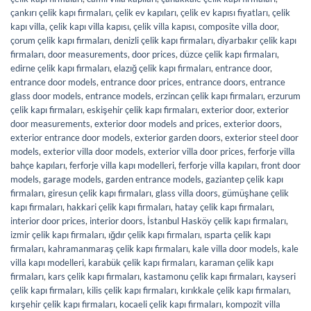
çankırı çelik kapı firmaları
,
çelik ev kapıları
,
çelik ev kapısı fiyatları
,
çelik
kapı villa
,
çelik kapı villa kapısı
,
çelik villa kapısı
,
composite villa door
,
çorum çelik kapı firmaları
,
denizli çelik kapı firmaları
,
diyarbakır çelik kapı
firmaları
,
door measurements
,
door prices
,
düzce çelik kapı firmaları
,
edirne çelik kapı firmaları
,
elazığ çelik kapı firmaları
,
entrance door
,
entrance door models
,
entrance door prices
,
entrance doors
,
entrance
glass door models
,
entrance models
,
erzincan çelik kapı firmaları
,
erzurum
çelik kapı firmaları
,
eskişehir çelik kapı firmaları
,
exterior door
,
exterior
door measurements
,
exterior door models and prices
,
exterior doors
,
exterior entrance door models
,
exterior garden doors
,
exterior steel door
models
,
exterior villa door models
,
exterior villa door prices
,
ferforje villa
bahçe kapıları
,
ferforje villa kapı modelleri
,
ferforje villa kapıları
,
front door
models
,
garage models
,
garden entrance models
,
gaziantep çelik kapı
firmaları
,
giresun çelik kapı firmaları
,
glass villa doors
,
gümüşhane çelik
kapı firmaları
,
hakkari çelik kapı firmaları
,
hatay çelik kapı firmaları
,
interior door prices
,
interior doors
,
İstanbul Hasköy çelik kapı firmaları
,
izmir çelik kapı firmaları
,
ığdır çelik kapı firmaları
,
ısparta çelik kapı
firmaları
,
kahramanmaraş çelik kapı firmaları
,
kale villa door models
,
kale
villa kapı modelleri
,
karabük çelik kapı firmaları
,
karaman çelik kapı
firmaları
,
kars çelik kapı firmaları
,
kastamonu çelik kapı firmaları
,
kayseri
çelik kapı firmaları
,
kilis çelik kapı firmaları
,
kırıkkale çelik kapı firmaları
,
kırşehir çelik kapı firmaları
,
kocaeli çelik kapı firmaları
,
kompozit villa