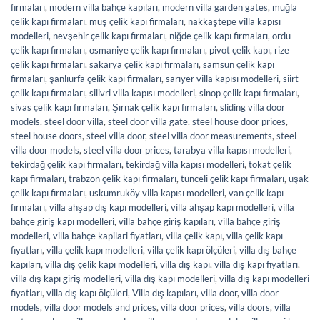
firmaları
,
modern villa bahçe kapıları
,
modern villa garden gates
,
muğla
çelik kapı firmaları
,
muş çelik kapı firmaları
,
nakkaştepe villa kapısı
modelleri
,
nevşehir çelik kapı firmaları
,
niğde çelik kapı firmaları
,
ordu
çelik kapı firmaları
,
osmaniye çelik kapı firmaları
,
pivot çelik kapı
,
rize
çelik kapı firmaları
,
sakarya çelik kapı firmaları
,
samsun çelik kapı
firmaları
,
şanlıurfa çelik kapı firmaları
,
sarıyer villa kapısı modelleri
,
siirt
çelik kapı firmaları
,
silivri villa kapısı modelleri
,
sinop çelik kapı firmaları
,
sivas çelik kapı firmaları
,
Şırnak çelik kapı firmaları
,
sliding villa door
models
,
steel door villa
,
steel door villa gate
,
steel house door prices
,
steel house doors
,
steel villa door
,
steel villa door measurements
,
steel
villa door models
,
steel villa door prices
,
tarabya villa kapısı modelleri
,
tekirdağ çelik kapı firmaları
,
tekirdağ villa kapısı modelleri
,
tokat çelik
kapı firmaları
,
trabzon çelik kapı firmaları
,
tunceli çelik kapı firmaları
,
uşak
çelik kapı firmaları
,
uskumruköy villa kapısı modelleri
,
van çelik kapı
firmaları
,
villa ahşap dış kapı modelleri
,
villa ahşap kapı modelleri
,
villa
bahçe giriş kapı modelleri
,
villa bahçe giriş kapıları
,
villa bahçe giriş
modelleri
,
villa bahçe kapilari fiyatları
,
villa çelik kapı
,
villa çelik kapı
fiyatları
,
villa çelik kapı modelleri
,
villa çelik kapı ölçüleri
,
villa dış bahçe
kapıları
,
villa dış çelik kapı modelleri
,
villa dış kapı
,
villa dış kapı fiyatları
,
villa dış kapı giriş modelleri
,
villa dış kapı modelleri
,
villa dış kapı modelleri
fiyatları
,
villa dış kapı ölçüleri
,
Villa dış kapıları
,
villa door
,
villa door
models
,
villa door models and prices
,
villa door prices
,
villa doors
,
villa