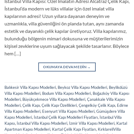
İstanbul Villa Kapısı: Özel İmalatın Adresi Alcatraz Çelik Kapı,
İstanbul’da modern ve lüks villalar için özel imalat villa
kapılarının adresi! Uzun yıllara dayanan deneyim ve
uzmanlıkla, villa güvenliğini ön planda tutan, aynı zamanda
estetik ve dayanıklı çelik kapılar üretiyoruz. Villa kapılarımız,
bulunduğu bölgenin mimari dokusuna ve müşterilerimizin
kişisel zevklerine uyum sağlayacak şekilde tasarlanır. Böylece
hem […]
OKUMAYA DEVAM EDIN
→
Balıkesir Villa Kapısı Modelleri
,
Beykoz Villa Kapısı Modelleri
,
Beylikdüzü
Villa Kapısı Modelleri
,
Bodum Villa Kapısı Modelleri
,
Boğazköy Villa Kapısı
Modelleri
,
Büyükçekmece Villa Kapısı Modelleri
,
Çanakkale Villa Kapısı
Modelleri
,
Çelik Kapı
,
Çelik Kapı Özellikleri
,
Çengelköy Çelik Kapı
,
Edirne
Villa Kapısı Modelleri
,
Esenyurt Villa Kapısı Modelleri
,
Gümüşdere Villa
Kapısı Modelleri
,
İstanbul Çelik Kapı Modelleri Fiyatları
,
İstanbul Villa
Kapısı
,
İstanbul Villa Kapısı Modelleri
,
İzmir Villa Kapısı Modelleri
,
Kartal
Apartman Kapısı Modelleri
,
Kartal Çelik Kapı Fiyatları
,
KırklareliVilla