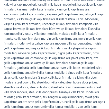
kale villa kapı modelleri
,
kandilli villa kapısı modelleri
,
karabük çelik kapı
firmaları
,
karaman çelik kapı firmaları
,
kars çelik kapı firmaları
,
kastamonu çelik kapı firmaları
,
kayseri çelik kapı firmaları
,
kilis çelik kapı
firmaları
,
kırıkkale çelik kapı firmaları
,
KırklareliVilla Kapısı Modelleri
,
kırşehir çelik kapı firmaları
,
kocaeli çelik kapı firmaları
,
kompozit villa
kapısı
,
konya çelik kapı firmaları
,
kütahya çelik kapı firmaları
,
lüks villa
kapı modelleri
,
luxury villa door models
,
malatya çelik kapı firmaları
,
manisa çelik kapı firmaları
,
mardin çelik kapı firmaları
,
mersin çelik kapı
firmaları
,
modern villa bahçe kapıları
,
modern villa garden gates
,
muğla
çelik kapı firmaları
,
muş çelik kapı firmaları
,
nakkaştepe villa kapısı
modelleri
,
nevşehir çelik kapı firmaları
,
niğde çelik kapı firmaları
,
ordu
çelik kapı firmaları
,
osmaniye çelik kapı firmaları
,
pivot çelik kapı
,
rize
çelik kapı firmaları
,
sakarya çelik kapı firmaları
,
samsun çelik kapı
firmaları
,
şanlıurfa çelik kapı firmaları
,
sarıyer villa kapısı modelleri
,
siirt
çelik kapı firmaları
,
silivri villa kapısı modelleri
,
sinop çelik kapı firmaları
,
sivas çelik kapı firmaları
,
Şırnak çelik kapı firmaları
,
sliding villa door
models
,
steel door villa
,
steel door villa gate
,
steel house door prices
,
steel house doors
,
steel villa door
,
steel villa door measurements
,
steel
villa door models
,
steel villa door prices
,
tarabya villa kapısı modelleri
,
tekirdağ çelik kapı firmaları
,
tekirdağ villa kapısı modelleri
,
tokat çelik
kapı firmaları
,
trabzon çelik kapı firmaları
,
tunceli çelik kapı firmaları
,
uşak
çelik kapı firmaları
,
uskumruköy villa kapısı modelleri
,
van çelik kapı