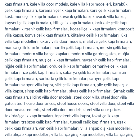
kapı firmaları
,
kale villa door models
,
kale villa kapı modelleri
,
karabük
çelik kapı firmaları
,
karaman çelik kapı firmaları
,
kars çelik kapı firmaları
,
kastamonu çelik kapı firmaları
,
kavacık çelik kapı
,
kavacık villa kapısı
,
kayseri çelik kapı firmaları
,
kilis çelik kapı firmaları
,
kırıkkale çelik kapı
firmaları
,
kırşehir çelik kapı firmaları
,
kocaeli çelik kapı firmaları
,
kompozit
villa kapısı
,
konya çelik kapı firmaları
,
kütahya çelik kapı firmaları
,
lüks
villa kapı modelleri
,
luxury villa door models
,
malatya çelik kapı firmaları
,
manisa çelik kapı firmaları
,
mardin çelik kapı firmaları
,
mersin çelik kapı
firmaları
,
modern villa bahçe kapıları
,
modern villa garden gates
,
muğla
çelik kapı firmaları
,
muş çelik kapı firmaları
,
nevşehir çelik kapı firmaları
,
niğde çelik kapı firmaları
,
ordu çelik kapı firmaları
,
osmaniye çelik kapı
firmaları
,
rize çelik kapı firmaları
,
sakarya çelik kapı firmaları
,
samsun
çelik kapı firmaları
,
şanlıurfa çelik kapı firmaları
,
sarıyer çelik kapı
firmaları
,
sarıyer villa kapısı
,
siirt çelik kapı firmaları
,
şile çelik kapı
,
şile
villa kapısı
,
sinop çelik kapı firmaları
,
sivas çelik kapı firmaları
,
Şırnak çelik
kapı firmaları
,
sliding villa door models
,
steel door villa
,
steel door villa
gate
,
steel house door prices
,
steel house doors
,
steel villa door
,
steel villa
door measurements
,
steel villa door models
,
steel villa door prices
,
tekirdağ çelik kapı firmaları
,
tepekent villa kapısı
,
tokat çelik kapı
firmaları
,
trabzon çelik kapı firmaları
,
tunceli çelik kapı firmaları
,
uşak
çelik kapı firmaları
,
van çelik kapı firmaları
,
villa ahşap dış kapı modelleri
,
villa ahşap kapı modelleri
,
villa bahçe giriş kapı modelleri
,
villa bahçe giriş