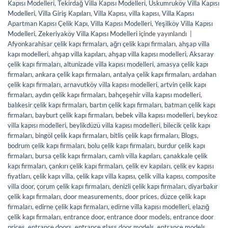
Kapısı Modelleri
,
Tekirdağ Villa Kapısı Modelleri
,
Uskumruköy Villa Kapısı
Modelleri
,
Villa Giriş Kapıları
,
Villa Kapısı
,
villa kapısı
,
Villa Kapısı
Apartman Kapısı Çelik Kapı
,
Villa Kapısı Modelleri
,
Yeşilköy Villa Kapısı
Modelleri
,
Zekeriyaköy Villa Kapısı Modelleri
içinde yayınlandı
|
Afyonkarahisar çelik kapı firmaları
,
ağrı çelik kapı firmaları
,
ahşap villa
kapı modelleri
,
ahşap villa kapıları
,
ahşap villa kapısı modelleri
,
Aksaray
çelik kapı firmaları
,
altunizade villa kapısı modelleri
,
amasya çelik kapı
firmaları
,
ankara çelik kapı firmaları
,
antalya çelik kapı firmaları
,
ardahan
çelik kapı firmaları
,
arnavutköy villa kapısı modelleri
,
artvin çelik kapı
firmaları
,
aydın çelik kapı firmaları
,
bahçeşehir villa kapısı modelleri
,
balıkesir çelik kapı firmaları
,
bartın çelik kapı firmaları
,
batman çelik kapı
firmaları
,
bayburt çelik kapı firmaları
,
bebek villa kapısı modelleri
,
beykoz
villa kapısı modelleri
,
beylikdüzü villa kapısı modelleri
,
bilecik çelik kapı
firmaları
,
bingöl çelik kapı firmaları
,
bitlis çelik kapı firmaları
,
Blogs
,
bodrum çelik kapı firmaları
,
bolu çelik kapı firmaları
,
burdur çelik kapı
firmaları
,
bursa çelik kapı firmaları
,
camlı villa kapıları
,
çanakkale çelik
kapı firmaları
,
çankırı çelik kapı firmaları
,
çelik ev kapıları
,
çelik ev kapısı
fiyatları
,
çelik kapı villa
,
çelik kapı villa kapısı
,
çelik villa kapısı
,
composite
villa door
,
çorum çelik kapı firmaları
,
denizli çelik kapı firmaları
,
diyarbakır
çelik kapı firmaları
,
door measurements
,
door prices
,
düzce çelik kapı
firmaları
,
edirne çelik kapı firmaları
,
edirne villa kapısı modelleri
,
elazığ
çelik kapı firmaları
,
entrance door
,
entrance door models
,
entrance door
prices
,
entrance doors
,
entrance glass door models
,
entrance models
,