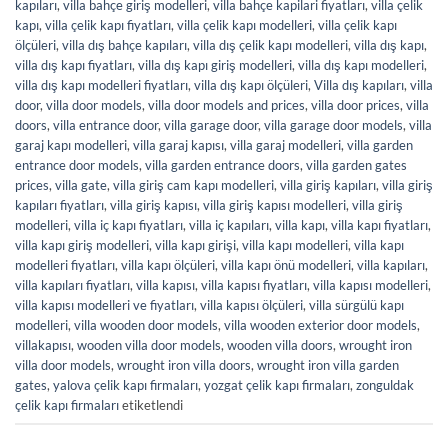
kapıları
,
villa bahçe giriş modelleri
,
villa bahçe kapilari fiyatları
,
villa çelik
kapı
,
villa çelik kapı fiyatları
,
villa çelik kapı modelleri
,
villa çelik kapı
ölçüleri
,
villa dış bahçe kapıları
,
villa dış çelik kapı modelleri
,
villa dış kapı
,
villa dış kapı fiyatları
,
villa dış kapı giriş modelleri
,
villa dış kapı modelleri
,
villa dış kapı modelleri fiyatları
,
villa dış kapı ölçüleri
,
Villa dış kapıları
,
villa
door
,
villa door models
,
villa door models and prices
,
villa door prices
,
villa
doors
,
villa entrance door
,
villa garage door
,
villa garage door models
,
villa
garaj kapı modelleri
,
villa garaj kapısı
,
villa garaj modelleri
,
villa garden
entrance door models
,
villa garden entrance doors
,
villa garden gates
prices
,
villa gate
,
villa giriş cam kapı modelleri
,
villa giriş kapıları
,
villa giriş
kapıları fiyatları
,
villa giriş kapısı
,
villa giriş kapısı modelleri
,
villa giriş
modelleri
,
villa iç kapı fiyatları
,
villa iç kapıları
,
villa kapı
,
villa kapı fiyatları
,
villa kapı giriş modelleri
,
villa kapı girişi
,
villa kapı modelleri
,
villa kapı
modelleri fiyatları
,
villa kapı ölçüleri
,
villa kapı önü modelleri
,
villa kapıları
,
villa kapıları fiyatları
,
villa kapısı
,
villa kapısı fiyatları
,
villa kapısı modelleri
,
villa kapısı modelleri ve fiyatları
,
villa kapısı ölçüleri
,
villa sürgülü kapı
modelleri
,
villa wooden door models
,
villa wooden exterior door models
,
villakapısı
,
wooden villa door models
,
wooden villa doors
,
wrought iron
villa door models
,
wrought iron villa doors
,
wrought iron villa garden
gates
,
yalova çelik kapı firmaları
,
yozgat çelik kapı firmaları
,
zonguldak
çelik kapı firmaları
etiketlendi