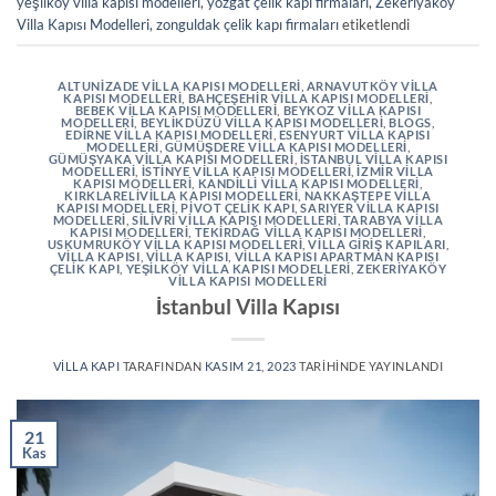
yeşilköy villa kapısı modelleri
,
yozgat çelik kapı firmaları
,
Zekeriyaköy
Villa Kapısı Modelleri
,
zonguldak çelik kapı firmaları
etiketlendi
ALTUNIZADE VILLA KAPISI MODELLERI
,
ARNAVUTKÖY VILLA
KAPISI MODELLERI
,
BAHÇEŞEHIR VILLA KAPISI MODELLERI
,
BEBEK VILLA KAPISI MODELLERI
,
BEYKOZ VILLA KAPISI
MODELLERI
,
BEYLIKDÜZÜ VILLA KAPISI MODELLERI
,
BLOGS
,
EDIRNE VILLA KAPISI MODELLERI
,
ESENYURT VILLA KAPISI
MODELLERI
,
GÜMÜŞDERE VILLA KAPISI MODELLERI
,
GÜMÜŞYAKA VILLA KAPISI MODELLERI
,
İSTANBUL VILLA KAPISI
MODELLERI
,
İSTINYE VILLA KAPISI MODELLERI
,
İZMIR VILLA
KAPISI MODELLERI
,
KANDILLI VILLA KAPISI MODELLERI
,
KIRKLARELIVILLA KAPISI MODELLERI
,
NAKKAŞTEPE VILLA
KAPISI MODELLERI
,
PIVOT ÇELIK KAPI
,
SARIYER VILLA KAPISI
MODELLERI
,
SILIVRI VILLA KAPISI MODELLERI
,
TARABYA VILLA
KAPISI MODELLERI
,
TEKIRDAĞ VILLA KAPISI MODELLERI
,
USKUMRUKÖY VILLA KAPISI MODELLERI
,
VILLA GIRIŞ KAPILARI
,
VILLA KAPISI
,
VILLA KAPISI
,
VILLA KAPISI APARTMAN KAPISI
ÇELIK KAPI
,
YEŞILKÖY VILLA KAPISI MODELLERI
,
ZEKERIYAKÖY
VILLA KAPISI MODELLERI
İstanbul Villa Kapısı
VILLA KAPI
TARAFINDAN
KASIM 21, 2023
TARIHINDE YAYINLANDI
21
Kas