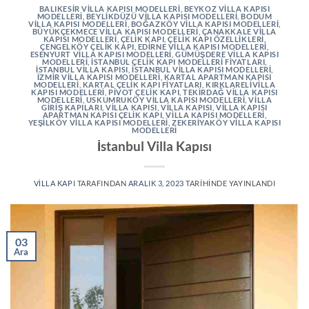
BALIKESIR VILLA KAPISI MODELLERI
,
BEYKOZ VILLA KAPISI
MODELLERI
,
BEYLIKDÜZÜ VILLA KAPISI MODELLERI
,
BODUM
VILLA KAPISI MODELLERI
,
BOĞAZKÖY VILLA KAPISI MODELLERI
,
BÜYÜKÇEKMECE VILLA KAPISI MODELLERI
,
ÇANAKKALE VILLA
KAPISI MODELLERI
,
ÇELIK KAPI
,
ÇELIK KAPI ÖZELLIKLERI
,
ÇENGELKÖY ÇELIK KAPI
,
EDIRNE VILLA KAPISI MODELLERI
,
ESENYURT VILLA KAPISI MODELLERI
,
GÜMÜŞDERE VILLA KAPISI
MODELLERI
,
İSTANBUL ÇELIK KAPI MODELLERI FIYATLARI
,
İSTANBUL VILLA KAPISI
,
İSTANBUL VILLA KAPISI MODELLERI
,
İZMIR VILLA KAPISI MODELLERI
,
KARTAL APARTMAN KAPISI
MODELLERI
,
KARTAL ÇELIK KAPI FIYATLARI
,
KIRKLARELIVILLA
KAPISI MODELLERI
,
PIVOT ÇELIK KAPI
,
TEKIRDAĞ VILLA KAPISI
MODELLERI
,
USKUMRUKÖY VILLA KAPISI MODELLERI
,
VILLA
GIRIŞ KAPILARI
,
VILLA KAPISI
,
VILLA KAPISI
,
VILLA KAPISI
APARTMAN KAPISI ÇELIK KAPI
,
VILLA KAPISI MODELLERI
,
YEŞILKÖY VILLA KAPISI MODELLERI
,
ZEKERIYAKÖY VILLA KAPISI
MODELLERI
İstanbul Villa Kapısı
VILLA KAPI
TARAFINDAN
ARALIK 3, 2023
TARIHINDE YAYINLANDI
03
Ara