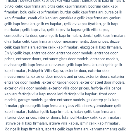
firmaları
,
beykoz çelik kapı
,
beykoz villa kapısı
,
bilecik çelik kapı firmaları
,
bingöl çelik kapı firmaları
,
bitlis çelik kapı firmaları
,
bodrum çelik kapı
firmaları
,
bolu çelik kapı firmaları
,
burdur çelik kapı firmaları
,
bursa çelik
kapı firmaları
,
camlı villa kapıları
,
çanakkale çelik kapı firmaları
,
çankırı
çelik kapı firmaları
,
çelik ev kapıları
,
çelik ev kapısı fiyatları
,
çelik kapı
markaları
,
çelik kapı villa
,
çelik kapı villa kapısı
,
çelik villa kapısı
,
composite villa door
,
çorum çelik kapı firmaları
,
denizli çelik kapı firmaları
,
diyarbakır çelik kapı firmaları
,
door measurements
,
door prices
,
düzce
çelik kapı firmaları
,
edirne çelik kapı firmaları
,
elazığ çelik kapı firmaları
,
En iyi çelik kapı
,
entrance door
,
entrance door models
,
entrance door
prices
,
entrance doors
,
entrance glass door models
,
entrance models
,
erzincan çelik kapı firmaları
,
erzurum çelik kapı firmaları
,
eskişehir çelik
kapı firmaları
,
Eskişehir Villa Kapısı
,
exterior door
,
exterior door
measurements
,
exterior door models and prices
,
exterior doors
,
exterior
entrance door models
,
exterior garden doors
,
exterior steel door models
,
exterior villa door models
,
exterior villa door prices
,
ferforje villa bahçe
kapıları
,
ferforje villa kapı modelleri
,
ferforje villa kapıları
,
front door
models
,
garage models
,
garden entrance models
,
gaziantep çelik kapı
firmaları
,
giresun çelik kapı firmaları
,
glass villa doors
,
gümüşhane çelik
kapı firmaları
,
hakkari çelik kapı firmaları
,
hatay çelik kapı firmaları
,
interior door prices
,
interior doors
,
İstanbul Hasköy çelik kapı firmaları
,
İstinye çelik kapı firmaları
,
istinye villa kapısı
,
izmir çelik kapı firmaları
,
ığdır çelik kapı firmaları
,
ısparta çelik kapı firmaları
,
kahramanmaraş çelik