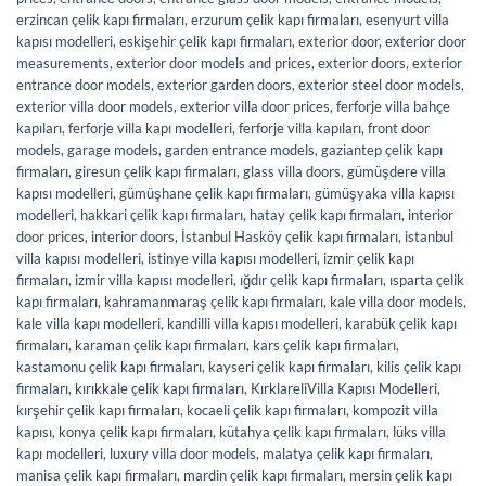
erzincan çelik kapı firmaları
,
erzurum çelik kapı firmaları
,
esenyurt villa
kapısı modelleri
,
eskişehir çelik kapı firmaları
,
exterior door
,
exterior door
measurements
,
exterior door models and prices
,
exterior doors
,
exterior
entrance door models
,
exterior garden doors
,
exterior steel door models
,
exterior villa door models
,
exterior villa door prices
,
ferforje villa bahçe
kapıları
,
ferforje villa kapı modelleri
,
ferforje villa kapıları
,
front door
models
,
garage models
,
garden entrance models
,
gaziantep çelik kapı
firmaları
,
giresun çelik kapı firmaları
,
glass villa doors
,
gümüşdere villa
kapısı modelleri
,
gümüşhane çelik kapı firmaları
,
gümüşyaka villa kapısı
modelleri
,
hakkari çelik kapı firmaları
,
hatay çelik kapı firmaları
,
interior
door prices
,
interior doors
,
İstanbul Hasköy çelik kapı firmaları
,
istanbul
villa kapısı modelleri
,
istinye villa kapısı modelleri
,
izmir çelik kapı
firmaları
,
izmir villa kapısı modelleri
,
ığdır çelik kapı firmaları
,
ısparta çelik
kapı firmaları
,
kahramanmaraş çelik kapı firmaları
,
kale villa door models
,
kale villa kapı modelleri
,
kandilli villa kapısı modelleri
,
karabük çelik kapı
firmaları
,
karaman çelik kapı firmaları
,
kars çelik kapı firmaları
,
kastamonu çelik kapı firmaları
,
kayseri çelik kapı firmaları
,
kilis çelik kapı
firmaları
,
kırıkkale çelik kapı firmaları
,
KırklareliVilla Kapısı Modelleri
,
kırşehir çelik kapı firmaları
,
kocaeli çelik kapı firmaları
,
kompozit villa
kapısı
,
konya çelik kapı firmaları
,
kütahya çelik kapı firmaları
,
lüks villa
kapı modelleri
,
luxury villa door models
,
malatya çelik kapı firmaları
,
manisa çelik kapı firmaları
,
mardin çelik kapı firmaları
,
mersin çelik kapı