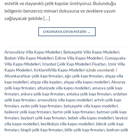
estetik ve dayanıklı çelik kapılar üretiyoruz. Bulunduğu
bölgenin benzersiz mimari dokusuna ve zevklere uyum
sağlayacak şekilde […]
OKUMAYA DEVAM EDIN
→
Arnavutköy Villa Kapısı Modelleri
,
Bahçeşehir Villa Kapısı Modelleri
,
Bodum Villa Kapısı Modelleri
,
Edirne Villa Kapısı Modelleri
,
Gümüşyaka
Villa Kapısı Modelleri
,
İstanbul Çelik Kapı Modelleri Fiyatları
,
İzmir Villa
Kapısı Modelleri
,
KırklareliVilla Kapısı Modelleri
içinde yayınlandı
|
Afyonkarahisar çelik kapı firmaları
,
ağrı çelik kapı firmaları
,
ahşap villa
kapı modelleri
,
ahşap villa kapıları
,
ahşap villa kapısı modelleri
,
Aksaray
çelik kapı firmaları
,
altunizade villa kapısı modelleri
,
amasya çelik kapı
firmaları
,
ankara çelik kapı firmaları
,
antalya çelik kapı firmaları
,
ardahan
çelik kapı firmaları
,
arnavutköy villa kapısı modelleri
,
artvin çelik kapı
firmaları
,
aydın çelik kapı firmaları
,
bahçeşehir villa kapısı modelleri
,
balıkesir çelik kapı firmaları
,
bartın çelik kapı firmaları
,
batman çelik kapı
firmaları
,
bayburt çelik kapı firmaları
,
bebek villa kapısı modelleri
,
beykoz
villa kapısı modelleri
,
beylikdüzü villa kapısı modelleri
,
bilecik çelik kapı
firmaları
,
bingöl çelik kapı firmaları
,
bitlis çelik kapı firmaları
,
bodrum çelik