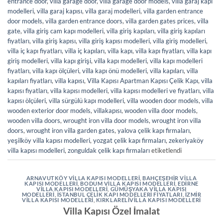
entrance door
,
villa garage door
,
villa garage door models
,
villa garaj kapı
modelleri
,
villa garaj kapısı
,
villa garaj modelleri
,
villa garden entrance
door models
,
villa garden entrance doors
,
villa garden gates prices
,
villa
gate
,
villa giriş cam kapı modelleri
,
villa giriş kapıları
,
villa giriş kapıları
fiyatları
,
villa giriş kapısı
,
villa giriş kapısı modelleri
,
villa giriş modelleri
,
villa iç kapı fiyatları
,
villa iç kapıları
,
villa kapı
,
villa kapı fiyatları
,
villa kapı
giriş modelleri
,
villa kapı girişi
,
villa kapı modelleri
,
villa kapı modelleri
fiyatları
,
villa kapı ölçüleri
,
villa kapı önü modelleri
,
villa kapıları
,
villa
kapıları fiyatları
,
villa kapısı
,
Villa Kapısı Apartman Kapısı Çelik Kapı
,
villa
kapısı fiyatları
,
villa kapısı modelleri
,
villa kapısı modelleri ve fiyatları
,
villa
kapısı ölçüleri
,
villa sürgülü kapı modelleri
,
villa wooden door models
,
villa
wooden exterior door models
,
villakapısı
,
wooden villa door models
,
wooden villa doors
,
wrought iron villa door models
,
wrought iron villa
doors
,
wrought iron villa garden gates
,
yalova çelik kapı firmaları
,
yeşilköy villa kapısı modelleri
,
yozgat çelik kapı firmaları
,
zekeriyaköy
villa kapısı modelleri
,
zonguldak çelik kapı firmaları
etiketlendi
ARNAVUTKÖY VILLA KAPISI MODELLERI
,
BAHÇEŞEHIR VILLA
KAPISI MODELLERI
,
BODUM VILLA KAPISI MODELLERI
,
EDIRNE
VILLA KAPISI MODELLERI
,
GÜMÜŞYAKA VILLA KAPISI
MODELLERI
,
İSTANBUL ÇELIK KAPI MODELLERI FIYATLARI
,
İZMIR
VILLA KAPISI MODELLERI
,
KIRKLARELIVILLA KAPISI MODELLERI
Villa Kapısı Özel İmalat