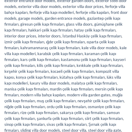
exterior entrance door models
,
exterior garden doors
,
exterior steel door
models
,
exterior villa door models
,
exterior villa door prices
,
ferforje villa
bahçe kapıları
,
ferforje villa kapı modelleri
,
ferforje villa kapıları
,
front door
models
,
garage models
,
garden entrance models
,
gaziantep çelik kapı
firmaları
,
giresun çelik kapı firmaları
,
glass villa doors
,
gümüşhane çelik
kapı firmaları
,
hakkari çelik kapı firmaları
,
hatay çelik kapı firmaları
,
interior door prices
,
interior doors
,
İstanbul Hasköy çelik kapı firmaları
,
izmir çelik kapı firmaları
,
ığdır çelik kapı firmaları
,
ısparta çelik kapı
firmaları
,
kahramanmaraş çelik kapı firmaları
,
kale villa door models
,
kale
villa kapı modelleri
,
karabük çelik kapı firmaları
,
karaman çelik kapı
firmaları
,
kars çelik kapı firmaları
,
kastamonu çelik kapı firmaları
,
kayseri
çelik kapı firmaları
,
kilis çelik kapı firmaları
,
kırıkkale çelik kapı firmaları
,
kırşehir çelik kapı firmaları
,
kocaeli çelik kapı firmaları
,
kompozit villa
kapısı
,
konya çelik kapı firmaları
,
kütahya çelik kapı firmaları
,
lüks villa
kapı modelleri
,
luxury villa door models
,
malatya çelik kapı firmaları
,
manisa çelik kapı firmaları
,
mardin çelik kapı firmaları
,
mersin çelik kapı
firmaları
,
modern villa bahçe kapıları
,
modern villa garden gates
,
muğla
çelik kapı firmaları
,
muş çelik kapı firmaları
,
nevşehir çelik kapı firmaları
,
niğde çelik kapı firmaları
,
ordu çelik kapı firmaları
,
osmaniye çelik kapı
firmaları
,
rize çelik kapı firmaları
,
sakarya çelik kapı firmaları
,
samsun
çelik kapı firmaları
,
şanlıurfa çelik kapı firmaları
,
siirt çelik kapı firmaları
,
sinop çelik kapı firmaları
,
sivas çelik kapı firmaları
,
Şırnak çelik kapı
firmaları
,
sliding villa door models
,
steel door villa
,
steel door villa gate
,