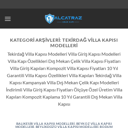
İçeriğe
atla
KATEGORI ARŞIVLERI:
TEKIRDAĞ VILLA KAPISI
MODELLERI
Tekirdağ Villa Kapısı Modelleri Villa Giriş Kapısı Modelleri
Villa Kapı Özellikleri Dış Mekan Çelik Villa Kapısı Fiyatları
Villa Giriş Kapıları Kompozit Villa Kapısı Fiyatları 10 Yıl
Garantili Villa Kapısı Özellikleri Villa Kapıları Tekirdağ Villa
Kapısı Kampanyalı Villa Dış Mekan Çelik Kapı Modelleri
İndirimli Villa Giriş Kapısı Fiyatları Ölçüye Özel Üretim Villa
Kapıları Kompozit Kaplama 10 Yıl Garantili Dış Mekan Villa
Kapısı
BALIKESIR VILLA KAPISI MODELLERI
,
BEYKOZ VILLA KAPISI
MODELLERI
,
BEYLIKDÜZÜ VILLA KAPISI MODELLERI
,
BODUM