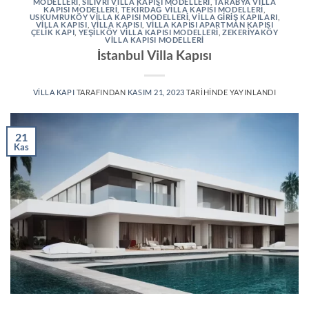
MODELLERI
,
SILIVRI VILLA KAPISI MODELLERI
,
TARABYA VILLA
KAPISI MODELLERI
,
TEKIRDAĞ VILLA KAPISI MODELLERI
,
USKUMRUKÖY VILLA KAPISI MODELLERI
,
VILLA GIRIŞ KAPILARI
,
VILLA KAPISI
,
VILLA KAPISI
,
VILLA KAPISI APARTMAN KAPISI
ÇELIK KAPI
,
YEŞILKÖY VILLA KAPISI MODELLERI
,
ZEKERIYAKÖY
VILLA KAPISI MODELLERI
İstanbul Villa Kapısı
VILLA KAPI
TARAFINDAN
KASIM 21, 2023
TARIHINDE YAYINLANDI
21
Kas