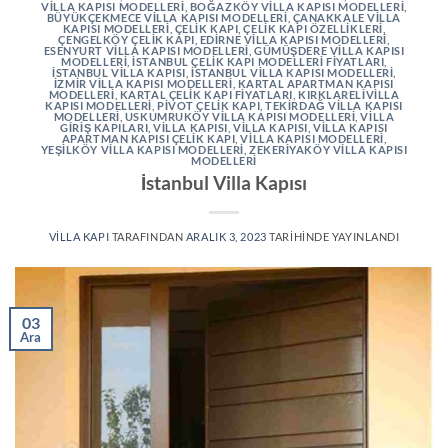
VILLA KAPISI MODELLERI
,
BOĞAZKÖY VILLA KAPISI MODELLERI
,
BÜYÜKÇEKMECE VILLA KAPISI MODELLERI
,
ÇANAKKALE VILLA
KAPISI MODELLERI
,
ÇELIK KAPI
,
ÇELIK KAPI ÖZELLIKLERI
,
ÇENGELKÖY ÇELIK KAPI
,
EDIRNE VILLA KAPISI MODELLERI
,
ESENYURT VILLA KAPISI MODELLERI
,
GÜMÜŞDERE VILLA KAPISI
MODELLERI
,
İSTANBUL ÇELIK KAPI MODELLERI FIYATLARI
,
İSTANBUL VILLA KAPISI
,
İSTANBUL VILLA KAPISI MODELLERI
,
İZMIR VILLA KAPISI MODELLERI
,
KARTAL APARTMAN KAPISI
MODELLERI
,
KARTAL ÇELIK KAPI FIYATLARI
,
KIRKLARELIVILLA
KAPISI MODELLERI
,
PIVOT ÇELIK KAPI
,
TEKIRDAĞ VILLA KAPISI
MODELLERI
,
USKUMRUKÖY VILLA KAPISI MODELLERI
,
VILLA
GIRIŞ KAPILARI
,
VILLA KAPISI
,
VILLA KAPISI
,
VILLA KAPISI
APARTMAN KAPISI ÇELIK KAPI
,
VILLA KAPISI MODELLERI
,
YEŞILKÖY VILLA KAPISI MODELLERI
,
ZEKERIYAKÖY VILLA KAPISI
MODELLERI
İstanbul Villa Kapısı
VILLA KAPI
TARAFINDAN
ARALIK 3, 2023
TARIHINDE YAYINLANDI
03
Ara