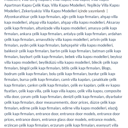
Apartman Kapısı Çelik Kapı
,
Villa Kapısı Modelleri
,
Yeşilköy Villa Kapısı
Modelleri
,
Zekeriyaköy Villa Kapısı Modelleri
içinde yayınlandı
|
Afyonkarahisar çelik kapı firmaları
,
ağrı çelik kapı firmaları
,
ahşap villa
kapı modelleri
,
ahşap villa kapıları
,
ahşap villa kapısı modelleri
,
Aksaray
çelik kapı firmaları
,
altunizade villa kapısı modelleri
,
amasya çelik kapı
firmaları
,
ankara çelik kapı firmaları
,
antalya çelik kapı firmaları
,
ardahan
çelik kapı firmaları
,
arnavutköy villa kapısı modelleri
,
artvin çelik kapı
firmaları
,
aydın çelik kapı firmaları
,
bahçeşehir villa kapısı modelleri
,
balıkesir çelik kapı firmaları
,
bartın çelik kapı firmaları
,
batman çelik kapı
firmaları
,
bayburt çelik kapı firmaları
,
bebek villa kapısı modelleri
,
beykoz
villa kapısı modelleri
,
beylikdüzü villa kapısı modelleri
,
bilecik çelik kapı
firmaları
,
bingöl çelik kapı firmaları
,
bitlis çelik kapı firmaları
,
Blogs
,
bodrum çelik kapı firmaları
,
bolu çelik kapı firmaları
,
burdur çelik kapı
firmaları
,
bursa çelik kapı firmaları
,
camlı villa kapıları
,
çanakkale çelik
kapı firmaları
,
çankırı çelik kapı firmaları
,
çelik ev kapıları
,
çelik ev kapısı
fiyatları
,
çelik kapı villa
,
çelik kapı villa kapısı
,
çelik villa kapısı
,
composite
villa door
,
çorum çelik kapı firmaları
,
denizli çelik kapı firmaları
,
diyarbakır
çelik kapı firmaları
,
door measurements
,
door prices
,
düzce çelik kapı
firmaları
,
edirne çelik kapı firmaları
,
edirne villa kapısı modelleri
,
elazığ
çelik kapı firmaları
,
entrance door
,
entrance door models
,
entrance door
prices
,
entrance doors
,
entrance glass door models
,
entrance models
,
erzincan çelik kapı firmaları
,
erzurum çelik kapı firmaları
,
esenyurt villa