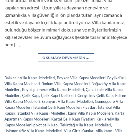
İstanbul’da modern ve lüks villalar için özel imalat villa
kapılarının adresi! Uzun yıllara dayanan deneyim ve
uzmanlıkla, villa güvenliğini ön planda tutan, aynı zamanda
estetik ve dayanıklı çelik kapılar üretiyoruz. Villa kapılarımız,
bulunduğu bölgenin mimari dokusuna ve müşterilerimizin
kişisel zevklerine uyum sağlayacak şekilde tasarlanır. Böylece
hem […]
OKUMAYA DEVAM EDIN
→
Balıkesir Villa Kapısı Modelleri
,
Beykoz Villa Kapısı Modelleri
,
Beylikdüzü
Villa Kapısı Modelleri
,
Bodum Villa Kapısı Modelleri
,
Boğazköy Villa Kapısı
Modelleri
,
Büyükçekmece Villa Kapısı Modelleri
,
Çanakkale Villa Kapısı
Modelleri
,
Çelik Kapı
,
Çelik Kapı Özellikleri
,
Çengelköy Çelik Kapı
,
Edirne
Villa Kapısı Modelleri
,
Esenyurt Villa Kapısı Modelleri
,
Gümüşdere Villa
Kapısı Modelleri
,
İstanbul Çelik Kapı Modelleri Fiyatları
,
İstanbul Villa
Kapısı
,
İstanbul Villa Kapısı Modelleri
,
İzmir Villa Kapısı Modelleri
,
Kartal
Apartman Kapısı Modelleri
,
Kartal Çelik Kapı Fiyatları
,
KırklareliVilla
Kapısı Modelleri
,
pivot çelik kapı
,
Tekirdağ Villa Kapısı Modelleri
,
Uskumruköy Villa Kapısı Modelleri
,
Villa Giriş Kapıları
,
villa kapısı
,
Villa