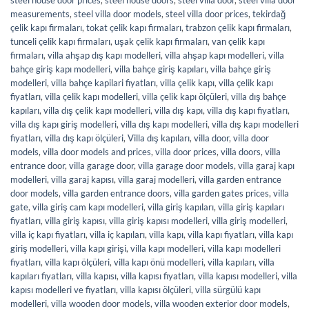
measurements
,
steel villa door models
,
steel villa door prices
,
tekirdağ
çelik kapı firmaları
,
tokat çelik kapı firmaları
,
trabzon çelik kapı firmaları
,
tunceli çelik kapı firmaları
,
uşak çelik kapı firmaları
,
van çelik kapı
firmaları
,
villa ahşap dış kapı modelleri
,
villa ahşap kapı modelleri
,
villa
bahçe giriş kapı modelleri
,
villa bahçe giriş kapıları
,
villa bahçe giriş
modelleri
,
villa bahçe kapilari fiyatları
,
villa çelik kapı
,
villa çelik kapı
fiyatları
,
villa çelik kapı modelleri
,
villa çelik kapı ölçüleri
,
villa dış bahçe
kapıları
,
villa dış çelik kapı modelleri
,
villa dış kapı
,
villa dış kapı fiyatları
,
villa dış kapı giriş modelleri
,
villa dış kapı modelleri
,
villa dış kapı modelleri
fiyatları
,
villa dış kapı ölçüleri
,
Villa dış kapıları
,
villa door
,
villa door
models
,
villa door models and prices
,
villa door prices
,
villa doors
,
villa
entrance door
,
villa garage door
,
villa garage door models
,
villa garaj kapı
modelleri
,
villa garaj kapısı
,
villa garaj modelleri
,
villa garden entrance
door models
,
villa garden entrance doors
,
villa garden gates prices
,
villa
gate
,
villa giriş cam kapı modelleri
,
villa giriş kapıları
,
villa giriş kapıları
fiyatları
,
villa giriş kapısı
,
villa giriş kapısı modelleri
,
villa giriş modelleri
,
villa iç kapı fiyatları
,
villa iç kapıları
,
villa kapı
,
villa kapı fiyatları
,
villa kapı
giriş modelleri
,
villa kapı girişi
,
villa kapı modelleri
,
villa kapı modelleri
fiyatları
,
villa kapı ölçüleri
,
villa kapı önü modelleri
,
villa kapıları
,
villa
kapıları fiyatları
,
villa kapısı
,
villa kapısı fiyatları
,
villa kapısı modelleri
,
villa
kapısı modelleri ve fiyatları
,
villa kapısı ölçüleri
,
villa sürgülü kapı
modelleri
,
villa wooden door models
,
villa wooden exterior door models
,