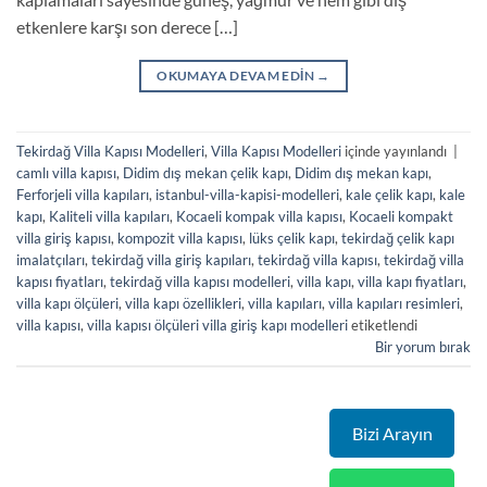
etkenlere karşı son derece […]
OKUMAYA DEVAM EDIN
→
Tekirdağ Villa Kapısı Modelleri
,
Villa Kapısı Modelleri
içinde yayınlandı
|
camlı villa kapısı
,
Didim dış mekan çelik kapı
,
Didim dış mekan kapı
,
Ferforjeli villa kapıları
,
istanbul-villa-kapisi-modelleri
,
kale çelik kapı
,
kale
kapı
,
Kaliteli villa kapıları
,
Kocaeli kompak villa kapısı
,
Kocaeli kompakt
villa giriş kapısı
,
kompozit villa kapısı
,
lüks çelik kapı
,
tekirdağ çelik kapı
imalatçıları
,
tekirdağ villa giriş kapıları
,
tekirdağ villa kapısı
,
tekirdağ villa
kapısı fiyatları
,
tekirdağ villa kapısı modelleri
,
villa kapı
,
villa kapı fiyatları
,
villa kapı ölçüleri
,
villa kapı özellikleri
,
villa kapıları
,
villa kapıları resimleri
,
villa kapısı
,
villa kapısı ölçüleri villa giriş kapı modelleri
etiketlendi
Bir yorum bırak
Bizi Arayın