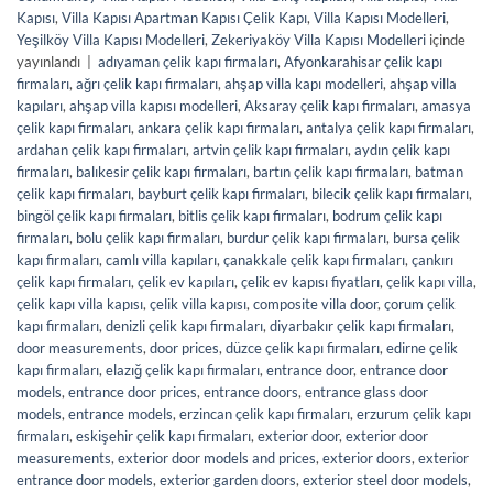
Kapısı
,
Villa Kapısı Apartman Kapısı Çelik Kapı
,
Villa Kapısı Modelleri
,
Yeşilköy Villa Kapısı Modelleri
,
Zekeriyaköy Villa Kapısı Modelleri
içinde
yayınlandı
|
adıyaman çelik kapı firmaları
,
Afyonkarahisar çelik kapı
firmaları
,
ağrı çelik kapı firmaları
,
ahşap villa kapı modelleri
,
ahşap villa
kapıları
,
ahşap villa kapısı modelleri
,
Aksaray çelik kapı firmaları
,
amasya
çelik kapı firmaları
,
ankara çelik kapı firmaları
,
antalya çelik kapı firmaları
,
ardahan çelik kapı firmaları
,
artvin çelik kapı firmaları
,
aydın çelik kapı
firmaları
,
balıkesir çelik kapı firmaları
,
bartın çelik kapı firmaları
,
batman
çelik kapı firmaları
,
bayburt çelik kapı firmaları
,
bilecik çelik kapı firmaları
,
bingöl çelik kapı firmaları
,
bitlis çelik kapı firmaları
,
bodrum çelik kapı
firmaları
,
bolu çelik kapı firmaları
,
burdur çelik kapı firmaları
,
bursa çelik
kapı firmaları
,
camlı villa kapıları
,
çanakkale çelik kapı firmaları
,
çankırı
çelik kapı firmaları
,
çelik ev kapıları
,
çelik ev kapısı fiyatları
,
çelik kapı villa
,
çelik kapı villa kapısı
,
çelik villa kapısı
,
composite villa door
,
çorum çelik
kapı firmaları
,
denizli çelik kapı firmaları
,
diyarbakır çelik kapı firmaları
,
door measurements
,
door prices
,
düzce çelik kapı firmaları
,
edirne çelik
kapı firmaları
,
elazığ çelik kapı firmaları
,
entrance door
,
entrance door
models
,
entrance door prices
,
entrance doors
,
entrance glass door
models
,
entrance models
,
erzincan çelik kapı firmaları
,
erzurum çelik kapı
firmaları
,
eskişehir çelik kapı firmaları
,
exterior door
,
exterior door
measurements
,
exterior door models and prices
,
exterior doors
,
exterior
entrance door models
,
exterior garden doors
,
exterior steel door models
,