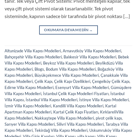
tanır. Tek veya Çift Pivot Sistemi: Pivot menteşeli kapılar, tek
veya çift pivot sistemi olarak tasarlanabilir. Tek pivot
sisteminde, kapının sadece bir tarafında bir pivot noktası […]
OKUMAYA DEVAM EDIN
→
Altunizade Villa Kapısı Modelleri
,
Arnavutköy Villa Kapısı Modelleri
,
Bahçeşehir Villa Kapısı Modelleri
,
Balıkesir Villa Kapısı Modelleri
,
Bebek
Villa Kapısı Modelleri
,
Beykoz Villa Kapısı Modelleri
,
Beylikdüzü Villa
Kapısı Modelleri
,
Blogs
,
Bodum Villa Kapısı Modelleri
,
Boğazköy Villa
Kapısı Modelleri
,
Büyükçekmece Villa Kapısı Modelleri
,
Çanakkale Villa
Kapısı Modelleri
,
Çelik Kapı
,
Çelik Kapı Özellikleri
,
Çengelköy Çelik Kapı
,
Edirne Villa Kapısı Modelleri
,
Esenyurt Villa Kapısı Modelleri
,
Gümüşdere
Villa Kapısı Modelleri
,
İstanbul Çelik Kapı Modelleri Fiyatları
,
İstanbul
Villa Kapısı
,
İstanbul Villa Kapısı Modelleri
,
İstinye Villa Kapısı Modelleri
,
İzmir Villa Kapısı Modelleri
,
Kandilli Villa Kapısı Modelleri
,
Kartal
Apartman Kapısı Modelleri
,
Kartal Çelik Kapı Fiyatları
,
KırklareliVilla
Kapısı Modelleri
,
Nakkaştepe Villa Kapısı Modelleri
,
pivot çelik kapı
,
Sarıyer Villa Kapısı Modelleri
,
Silivri Villa Kapısı Modelleri
,
Tarabya Villa
Kapısı Modelleri
,
Tekirdağ Villa Kapısı Modelleri
,
Uskumruköy Villa Kapısı
Modelleri
,
Villa Giriş Kapıları
,
Villa Kapısı
,
villa kapısı
,
Villa Kapısı