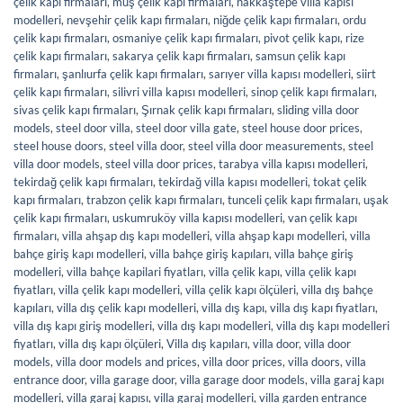
çelik kapı firmaları
,
muş çelik kapı firmaları
,
nakkaştepe villa kapısı
modelleri
,
nevşehir çelik kapı firmaları
,
niğde çelik kapı firmaları
,
ordu
çelik kapı firmaları
,
osmaniye çelik kapı firmaları
,
pivot çelik kapı
,
rize
çelik kapı firmaları
,
sakarya çelik kapı firmaları
,
samsun çelik kapı
firmaları
,
şanlıurfa çelik kapı firmaları
,
sarıyer villa kapısı modelleri
,
siirt
çelik kapı firmaları
,
silivri villa kapısı modelleri
,
sinop çelik kapı firmaları
,
sivas çelik kapı firmaları
,
Şırnak çelik kapı firmaları
,
sliding villa door
models
,
steel door villa
,
steel door villa gate
,
steel house door prices
,
steel house doors
,
steel villa door
,
steel villa door measurements
,
steel
villa door models
,
steel villa door prices
,
tarabya villa kapısı modelleri
,
tekirdağ çelik kapı firmaları
,
tekirdağ villa kapısı modelleri
,
tokat çelik
kapı firmaları
,
trabzon çelik kapı firmaları
,
tunceli çelik kapı firmaları
,
uşak
çelik kapı firmaları
,
uskumruköy villa kapısı modelleri
,
van çelik kapı
firmaları
,
villa ahşap dış kapı modelleri
,
villa ahşap kapı modelleri
,
villa
bahçe giriş kapı modelleri
,
villa bahçe giriş kapıları
,
villa bahçe giriş
modelleri
,
villa bahçe kapilari fiyatları
,
villa çelik kapı
,
villa çelik kapı
fiyatları
,
villa çelik kapı modelleri
,
villa çelik kapı ölçüleri
,
villa dış bahçe
kapıları
,
villa dış çelik kapı modelleri
,
villa dış kapı
,
villa dış kapı fiyatları
,
villa dış kapı giriş modelleri
,
villa dış kapı modelleri
,
villa dış kapı modelleri
fiyatları
,
villa dış kapı ölçüleri
,
Villa dış kapıları
,
villa door
,
villa door
models
,
villa door models and prices
,
villa door prices
,
villa doors
,
villa
entrance door
,
villa garage door
,
villa garage door models
,
villa garaj kapı
modelleri
,
villa garaj kapısı
,
villa garaj modelleri
,
villa garden entrance