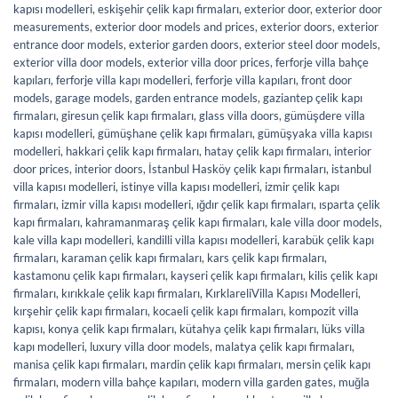
kapısı modelleri
,
eskişehir çelik kapı firmaları
,
exterior door
,
exterior door
measurements
,
exterior door models and prices
,
exterior doors
,
exterior
entrance door models
,
exterior garden doors
,
exterior steel door models
,
exterior villa door models
,
exterior villa door prices
,
ferforje villa bahçe
kapıları
,
ferforje villa kapı modelleri
,
ferforje villa kapıları
,
front door
models
,
garage models
,
garden entrance models
,
gaziantep çelik kapı
firmaları
,
giresun çelik kapı firmaları
,
glass villa doors
,
gümüşdere villa
kapısı modelleri
,
gümüşhane çelik kapı firmaları
,
gümüşyaka villa kapısı
modelleri
,
hakkari çelik kapı firmaları
,
hatay çelik kapı firmaları
,
interior
door prices
,
interior doors
,
İstanbul Hasköy çelik kapı firmaları
,
istanbul
villa kapısı modelleri
,
istinye villa kapısı modelleri
,
izmir çelik kapı
firmaları
,
izmir villa kapısı modelleri
,
ığdır çelik kapı firmaları
,
ısparta çelik
kapı firmaları
,
kahramanmaraş çelik kapı firmaları
,
kale villa door models
,
kale villa kapı modelleri
,
kandilli villa kapısı modelleri
,
karabük çelik kapı
firmaları
,
karaman çelik kapı firmaları
,
kars çelik kapı firmaları
,
kastamonu çelik kapı firmaları
,
kayseri çelik kapı firmaları
,
kilis çelik kapı
firmaları
,
kırıkkale çelik kapı firmaları
,
KırklareliVilla Kapısı Modelleri
,
kırşehir çelik kapı firmaları
,
kocaeli çelik kapı firmaları
,
kompozit villa
kapısı
,
konya çelik kapı firmaları
,
kütahya çelik kapı firmaları
,
lüks villa
kapı modelleri
,
luxury villa door models
,
malatya çelik kapı firmaları
,
manisa çelik kapı firmaları
,
mardin çelik kapı firmaları
,
mersin çelik kapı
firmaları
,
modern villa bahçe kapıları
,
modern villa garden gates
,
muğla