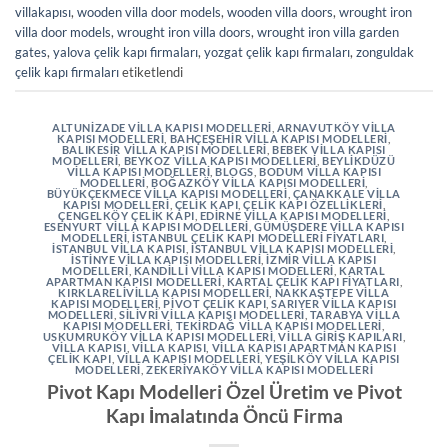
villakapısı
,
wooden villa door models
,
wooden villa doors
,
wrought iron
villa door models
,
wrought iron villa doors
,
wrought iron villa garden
gates
,
yalova çelik kapı firmaları
,
yozgat çelik kapı firmaları
,
zonguldak
çelik kapı firmaları
etiketlendi
ALTUNIZADE VILLA KAPISI MODELLERI
,
ARNAVUTKÖY VILLA
KAPISI MODELLERI
,
BAHÇEŞEHIR VILLA KAPISI MODELLERI
,
BALIKESIR VILLA KAPISI MODELLERI
,
BEBEK VILLA KAPISI
MODELLERI
,
BEYKOZ VILLA KAPISI MODELLERI
,
BEYLIKDÜZÜ
VILLA KAPISI MODELLERI
,
BLOGS
,
BODUM VILLA KAPISI
MODELLERI
,
BOĞAZKÖY VILLA KAPISI MODELLERI
,
BÜYÜKÇEKMECE VILLA KAPISI MODELLERI
,
ÇANAKKALE VILLA
KAPISI MODELLERI
,
ÇELIK KAPI
,
ÇELIK KAPI ÖZELLIKLERI
,
ÇENGELKÖY ÇELIK KAPI
,
EDIRNE VILLA KAPISI MODELLERI
,
ESENYURT VILLA KAPISI MODELLERI
,
GÜMÜŞDERE VILLA KAPISI
MODELLERI
,
İSTANBUL ÇELIK KAPI MODELLERI FIYATLARI
,
İSTANBUL VILLA KAPISI
,
İSTANBUL VILLA KAPISI MODELLERI
,
İSTINYE VILLA KAPISI MODELLERI
,
İZMIR VILLA KAPISI
MODELLERI
,
KANDILLI VILLA KAPISI MODELLERI
,
KARTAL
APARTMAN KAPISI MODELLERI
,
KARTAL ÇELIK KAPI FIYATLARI
,
KIRKLARELIVILLA KAPISI MODELLERI
,
NAKKAŞTEPE VILLA
KAPISI MODELLERI
,
PIVOT ÇELIK KAPI
,
SARIYER VILLA KAPISI
MODELLERI
,
SILIVRI VILLA KAPISI MODELLERI
,
TARABYA VILLA
KAPISI MODELLERI
,
TEKIRDAĞ VILLA KAPISI MODELLERI
,
USKUMRUKÖY VILLA KAPISI MODELLERI
,
VILLA GIRIŞ KAPILARI
,
VILLA KAPISI
,
VILLA KAPISI
,
VILLA KAPISI APARTMAN KAPISI
ÇELIK KAPI
,
VILLA KAPISI MODELLERI
,
YEŞILKÖY VILLA KAPISI
MODELLERI
,
ZEKERIYAKÖY VILLA KAPISI MODELLERI
Pivot Kapı Modelleri Özel Üretim ve Pivot
Kapı İmalatında Öncü Firma