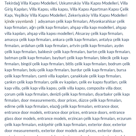
Tekirdağ Villa Kapısı Modelleri
,
Uskumruköy Villa Kapısı Modelleri
,
Villa
Giriş Kapıları
,
Villa Kapısı
,
villa kapısı
,
Villa Kapısı Apartman Kapısı Çelik
Kapı
,
Yeşilköy Villa Kapısı Modelleri
,
Zekeriyaköy Villa Kapısı Modelleri
içinde yayınlandı
|
adıyaman çelik kapı firmaları
,
Afyonkarahisar çelik
kapı firmaları
,
ağrı çelik kapı firmaları
,
ahşap villa kapı modelleri
,
ahşap
villa kapıları
,
ahşap villa kapısı modelleri
,
Aksaray çelik kapı firmaları
,
amasya çelik kapı firmaları
,
ankara çelik kapı firmaları
,
antalya çelik kapı
firmaları
,
ardahan çelik kapı firmaları
,
artvin çelik kapı firmaları
,
aydın
çelik kapı firmaları
,
balıkesir çelik kapı firmaları
,
bartın çelik kapı firmaları
,
batman çelik kapı firmaları
,
bayburt çelik kapı firmaları
,
bilecik çelik kapı
firmaları
,
bingöl çelik kapı firmaları
,
bitlis çelik kapı firmaları
,
bodrum çelik
kapı firmaları
,
bolu çelik kapı firmaları
,
burdur çelik kapı firmaları
,
bursa
çelik kapı firmaları
,
camlı villa kapıları
,
çanakkale çelik kapı firmaları
,
çankırı çelik kapı firmaları
,
çelik ev kapıları
,
çelik ev kapısı fiyatları
,
çelik
kapı villa
,
çelik kapı villa kapısı
,
çelik villa kapısı
,
composite villa door
,
çorum çelik kapı firmaları
,
denizli çelik kapı firmaları
,
diyarbakır çelik kapı
firmaları
,
door measurements
,
door prices
,
düzce çelik kapı firmaları
,
edirne çelik kapı firmaları
,
elazığ çelik kapı firmaları
,
entrance door
,
entrance door models
,
entrance door prices
,
entrance doors
,
entrance
glass door models
,
entrance models
,
erzincan çelik kapı firmaları
,
erzurum
çelik kapı firmaları
,
eskişehir çelik kapı firmaları
,
exterior door
,
exterior
door measurements
,
exterior door models and prices
,
exterior doors
,