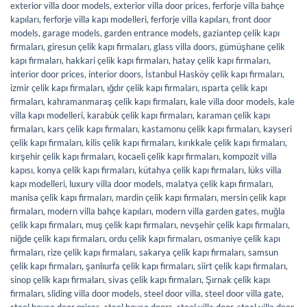
exterior villa door models
,
exterior villa door prices
,
ferforje villa bahçe
kapıları
,
ferforje villa kapı modelleri
,
ferforje villa kapıları
,
front door
models
,
garage models
,
garden entrance models
,
gaziantep çelik kapı
firmaları
,
giresun çelik kapı firmaları
,
glass villa doors
,
gümüşhane çelik
kapı firmaları
,
hakkari çelik kapı firmaları
,
hatay çelik kapı firmaları
,
interior door prices
,
interior doors
,
İstanbul Hasköy çelik kapı firmaları
,
izmir çelik kapı firmaları
,
ığdır çelik kapı firmaları
,
ısparta çelik kapı
firmaları
,
kahramanmaraş çelik kapı firmaları
,
kale villa door models
,
kale
villa kapı modelleri
,
karabük çelik kapı firmaları
,
karaman çelik kapı
firmaları
,
kars çelik kapı firmaları
,
kastamonu çelik kapı firmaları
,
kayseri
çelik kapı firmaları
,
kilis çelik kapı firmaları
,
kırıkkale çelik kapı firmaları
,
kırşehir çelik kapı firmaları
,
kocaeli çelik kapı firmaları
,
kompozit villa
kapısı
,
konya çelik kapı firmaları
,
kütahya çelik kapı firmaları
,
lüks villa
kapı modelleri
,
luxury villa door models
,
malatya çelik kapı firmaları
,
manisa çelik kapı firmaları
,
mardin çelik kapı firmaları
,
mersin çelik kapı
firmaları
,
modern villa bahçe kapıları
,
modern villa garden gates
,
muğla
çelik kapı firmaları
,
muş çelik kapı firmaları
,
nevşehir çelik kapı firmaları
,
niğde çelik kapı firmaları
,
ordu çelik kapı firmaları
,
osmaniye çelik kapı
firmaları
,
rize çelik kapı firmaları
,
sakarya çelik kapı firmaları
,
samsun
çelik kapı firmaları
,
şanlıurfa çelik kapı firmaları
,
siirt çelik kapı firmaları
,
sinop çelik kapı firmaları
,
sivas çelik kapı firmaları
,
Şırnak çelik kapı
firmaları
,
sliding villa door models
,
steel door villa
,
steel door villa gate
,
steel house door prices
,
steel house doors
,
steel villa door
,
steel villa door