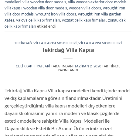
modelleri
,
villa wooden door models
,
villa wooden exterior door models
,
villakapısı
,
wooden villa door models
,
wooden villa doors
,
wrought iron
villa door models
,
wrought iron villa doors
,
wrought iron villa garden
gates
,
yalova çelik kapı firmaları
,
yozgat çelik kapı firmaları
,
zonguldak
çelik kapı firmaları
etiketlendi
TEKIRDAĞ VILLA KAPISI MODELLERI
,
VILLA KAPISI MODELLERI
Tekirdağ Villa Kapısı
CELIKKAPIFIYATLARI
TARAFINDAN
HAZIRAN 2, 2020
TARIHINDE
YAYINLANDI
Tekirdağ Villa Kapısı Villa kapısı modelleri kendi içinde model
ve dış kaplamalarına göre sınıflandırılmaktadır. Üretimini
gerçekleştirdiğimiz villa kapısı modelleri dış etkenlere
dayanıklı olmasının yanı sıra modern ve klasik çizgilerde
estetik modellere sahiptir. Villa Kapısı Modelleri ile
Dayanıklılık ve Estetik Bir Arada! Ürünlerimizin özel
kaplamaları sayesinde güneş, yağmur ve nem gibi dış