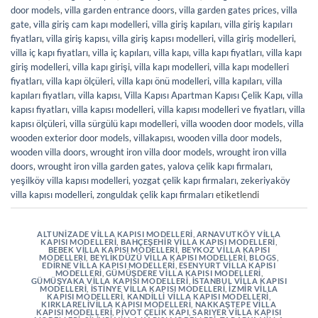
door models
,
villa garden entrance doors
,
villa garden gates prices
,
villa
gate
,
villa giriş cam kapı modelleri
,
villa giriş kapıları
,
villa giriş kapıları
fiyatları
,
villa giriş kapısı
,
villa giriş kapısı modelleri
,
villa giriş modelleri
,
villa iç kapı fiyatları
,
villa iç kapıları
,
villa kapı
,
villa kapı fiyatları
,
villa kapı
giriş modelleri
,
villa kapı girişi
,
villa kapı modelleri
,
villa kapı modelleri
fiyatları
,
villa kapı ölçüleri
,
villa kapı önü modelleri
,
villa kapıları
,
villa
kapıları fiyatları
,
villa kapısı
,
Villa Kapısı Apartman Kapısı Çelik Kapı
,
villa
kapısı fiyatları
,
villa kapısı modelleri
,
villa kapısı modelleri ve fiyatları
,
villa
kapısı ölçüleri
,
villa sürgülü kapı modelleri
,
villa wooden door models
,
villa
wooden exterior door models
,
villakapısı
,
wooden villa door models
,
wooden villa doors
,
wrought iron villa door models
,
wrought iron villa
doors
,
wrought iron villa garden gates
,
yalova çelik kapı firmaları
,
yeşilköy villa kapısı modelleri
,
yozgat çelik kapı firmaları
,
zekeriyaköy
villa kapısı modelleri
,
zonguldak çelik kapı firmaları
etiketlendi
ALTUNIZADE VILLA KAPISI MODELLERI
,
ARNAVUTKÖY VILLA
KAPISI MODELLERI
,
BAHÇEŞEHIR VILLA KAPISI MODELLERI
,
BEBEK VILLA KAPISI MODELLERI
,
BEYKOZ VILLA KAPISI
MODELLERI
,
BEYLIKDÜZÜ VILLA KAPISI MODELLERI
,
BLOGS
,
EDIRNE VILLA KAPISI MODELLERI
,
ESENYURT VILLA KAPISI
MODELLERI
,
GÜMÜŞDERE VILLA KAPISI MODELLERI
,
GÜMÜŞYAKA VILLA KAPISI MODELLERI
,
İSTANBUL VILLA KAPISI
MODELLERI
,
İSTINYE VILLA KAPISI MODELLERI
,
İZMIR VILLA
KAPISI MODELLERI
,
KANDILLI VILLA KAPISI MODELLERI
,
KIRKLARELIVILLA KAPISI MODELLERI
,
NAKKAŞTEPE VILLA
KAPISI MODELLERI
,
PIVOT ÇELIK KAPI
,
SARIYER VILLA KAPISI