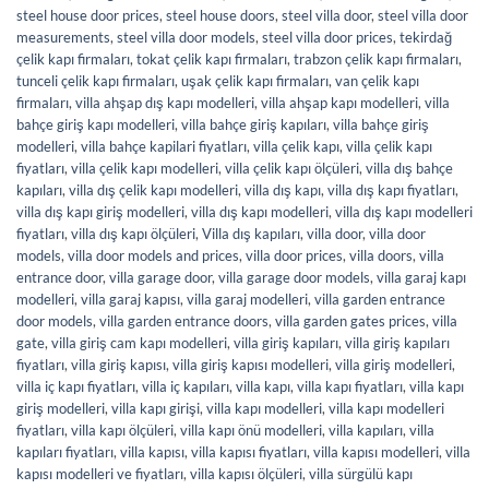
steel house door prices
,
steel house doors
,
steel villa door
,
steel villa door
measurements
,
steel villa door models
,
steel villa door prices
,
tekirdağ
çelik kapı firmaları
,
tokat çelik kapı firmaları
,
trabzon çelik kapı firmaları
,
tunceli çelik kapı firmaları
,
uşak çelik kapı firmaları
,
van çelik kapı
firmaları
,
villa ahşap dış kapı modelleri
,
villa ahşap kapı modelleri
,
villa
bahçe giriş kapı modelleri
,
villa bahçe giriş kapıları
,
villa bahçe giriş
modelleri
,
villa bahçe kapilari fiyatları
,
villa çelik kapı
,
villa çelik kapı
fiyatları
,
villa çelik kapı modelleri
,
villa çelik kapı ölçüleri
,
villa dış bahçe
kapıları
,
villa dış çelik kapı modelleri
,
villa dış kapı
,
villa dış kapı fiyatları
,
villa dış kapı giriş modelleri
,
villa dış kapı modelleri
,
villa dış kapı modelleri
fiyatları
,
villa dış kapı ölçüleri
,
Villa dış kapıları
,
villa door
,
villa door
models
,
villa door models and prices
,
villa door prices
,
villa doors
,
villa
entrance door
,
villa garage door
,
villa garage door models
,
villa garaj kapı
modelleri
,
villa garaj kapısı
,
villa garaj modelleri
,
villa garden entrance
door models
,
villa garden entrance doors
,
villa garden gates prices
,
villa
gate
,
villa giriş cam kapı modelleri
,
villa giriş kapıları
,
villa giriş kapıları
fiyatları
,
villa giriş kapısı
,
villa giriş kapısı modelleri
,
villa giriş modelleri
,
villa iç kapı fiyatları
,
villa iç kapıları
,
villa kapı
,
villa kapı fiyatları
,
villa kapı
giriş modelleri
,
villa kapı girişi
,
villa kapı modelleri
,
villa kapı modelleri
fiyatları
,
villa kapı ölçüleri
,
villa kapı önü modelleri
,
villa kapıları
,
villa
kapıları fiyatları
,
villa kapısı
,
villa kapısı fiyatları
,
villa kapısı modelleri
,
villa
kapısı modelleri ve fiyatları
,
villa kapısı ölçüleri
,
villa sürgülü kapı