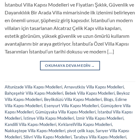
İstanbul Villa Kapısı Modelleri ve Fiyatları Şıklık, Güvenlik ve
Dayanıklılık Bir Arada Villa mimarisinde ilk izlenimi belirleyen
en önemli unsur, şüphesiz giriş kapısıdır. İstanbul’un modern
villaları için tasarlanan Alcatraz Çelik Kapı villa kapıları,
estetik görünüm, yüksek güvenlik ve uzun ömürlü kullanım
avantajlarını bir araya getiriyor. İstanbul’a Özel Villa Kapısı
Tasarımları İstanbul’un tarihi dokusu ve modern […]
OKUMAYA DEVAM EDIN
→
Altunizade Villa Kapısı Modelleri
,
Arnavutköy Villa Kapısı Modelleri
,
Bahçeşehir Villa Kapısı Modelleri
,
Bebek Villa Kapısı Modelleri
,
Beykoz
Villa Kapısı Modelleri
,
Beylikdüzü Villa Kapısı Modelleri
,
Blogs
,
Edirne
Villa Kapısı Modelleri
,
Esenyurt Villa Kapısı Modelleri
,
Gümüşdere Villa
Kapısı Modelleri
,
Gümüşyaka Villa Kapısı Modelleri
,
İstanbul Villa Kapısı
Modelleri
,
İstinye Villa Kapısı Modelleri
,
İzmir Villa Kapısı Modelleri
,
Kandilli Villa Kapısı Modelleri
,
KırklareliVilla Kapısı Modelleri
,
Nakkaştepe Villa Kapısı Modelleri
,
pivot çelik kapı
,
Sarıyer Villa Kapısı
Modelleri
,
Silivri Villa Kapısı Modelleri
,
Tarabya Villa Kapısı Modelleri
,