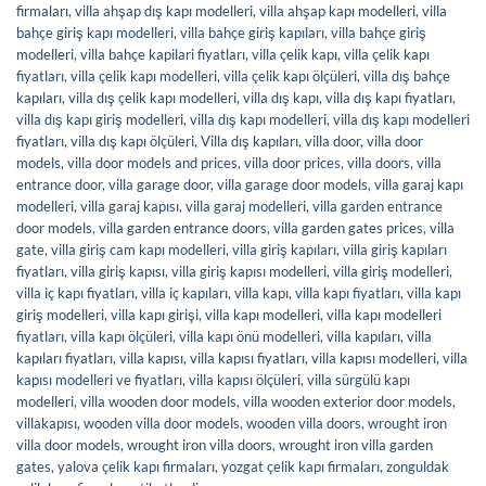
firmaları
,
villa ahşap dış kapı modelleri
,
villa ahşap kapı modelleri
,
villa
bahçe giriş kapı modelleri
,
villa bahçe giriş kapıları
,
villa bahçe giriş
modelleri
,
villa bahçe kapilari fiyatları
,
villa çelik kapı
,
villa çelik kapı
fiyatları
,
villa çelik kapı modelleri
,
villa çelik kapı ölçüleri
,
villa dış bahçe
kapıları
,
villa dış çelik kapı modelleri
,
villa dış kapı
,
villa dış kapı fiyatları
,
villa dış kapı giriş modelleri
,
villa dış kapı modelleri
,
villa dış kapı modelleri
fiyatları
,
villa dış kapı ölçüleri
,
Villa dış kapıları
,
villa door
,
villa door
models
,
villa door models and prices
,
villa door prices
,
villa doors
,
villa
entrance door
,
villa garage door
,
villa garage door models
,
villa garaj kapı
modelleri
,
villa garaj kapısı
,
villa garaj modelleri
,
villa garden entrance
door models
,
villa garden entrance doors
,
villa garden gates prices
,
villa
gate
,
villa giriş cam kapı modelleri
,
villa giriş kapıları
,
villa giriş kapıları
fiyatları
,
villa giriş kapısı
,
villa giriş kapısı modelleri
,
villa giriş modelleri
,
villa iç kapı fiyatları
,
villa iç kapıları
,
villa kapı
,
villa kapı fiyatları
,
villa kapı
giriş modelleri
,
villa kapı girişi
,
villa kapı modelleri
,
villa kapı modelleri
fiyatları
,
villa kapı ölçüleri
,
villa kapı önü modelleri
,
villa kapıları
,
villa
kapıları fiyatları
,
villa kapısı
,
villa kapısı fiyatları
,
villa kapısı modelleri
,
villa
kapısı modelleri ve fiyatları
,
villa kapısı ölçüleri
,
villa sürgülü kapı
modelleri
,
villa wooden door models
,
villa wooden exterior door models
,
villakapısı
,
wooden villa door models
,
wooden villa doors
,
wrought iron
villa door models
,
wrought iron villa doors
,
wrought iron villa garden
gates
,
yalova çelik kapı firmaları
,
yozgat çelik kapı firmaları
,
zonguldak