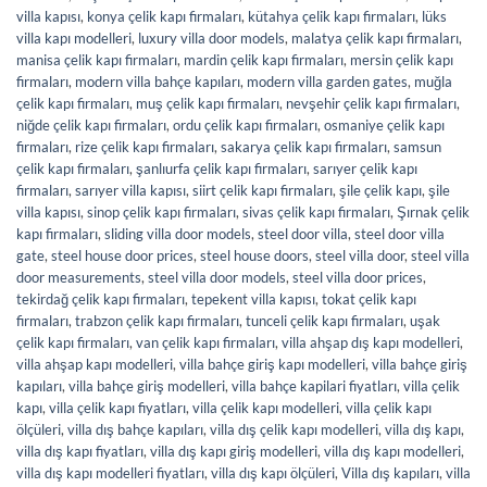
villa kapısı
,
konya çelik kapı firmaları
,
kütahya çelik kapı firmaları
,
lüks
villa kapı modelleri
,
luxury villa door models
,
malatya çelik kapı firmaları
,
manisa çelik kapı firmaları
,
mardin çelik kapı firmaları
,
mersin çelik kapı
firmaları
,
modern villa bahçe kapıları
,
modern villa garden gates
,
muğla
çelik kapı firmaları
,
muş çelik kapı firmaları
,
nevşehir çelik kapı firmaları
,
niğde çelik kapı firmaları
,
ordu çelik kapı firmaları
,
osmaniye çelik kapı
firmaları
,
rize çelik kapı firmaları
,
sakarya çelik kapı firmaları
,
samsun
çelik kapı firmaları
,
şanlıurfa çelik kapı firmaları
,
sarıyer çelik kapı
firmaları
,
sarıyer villa kapısı
,
siirt çelik kapı firmaları
,
şile çelik kapı
,
şile
villa kapısı
,
sinop çelik kapı firmaları
,
sivas çelik kapı firmaları
,
Şırnak çelik
kapı firmaları
,
sliding villa door models
,
steel door villa
,
steel door villa
gate
,
steel house door prices
,
steel house doors
,
steel villa door
,
steel villa
door measurements
,
steel villa door models
,
steel villa door prices
,
tekirdağ çelik kapı firmaları
,
tepekent villa kapısı
,
tokat çelik kapı
firmaları
,
trabzon çelik kapı firmaları
,
tunceli çelik kapı firmaları
,
uşak
çelik kapı firmaları
,
van çelik kapı firmaları
,
villa ahşap dış kapı modelleri
,
villa ahşap kapı modelleri
,
villa bahçe giriş kapı modelleri
,
villa bahçe giriş
kapıları
,
villa bahçe giriş modelleri
,
villa bahçe kapilari fiyatları
,
villa çelik
kapı
,
villa çelik kapı fiyatları
,
villa çelik kapı modelleri
,
villa çelik kapı
ölçüleri
,
villa dış bahçe kapıları
,
villa dış çelik kapı modelleri
,
villa dış kapı
,
villa dış kapı fiyatları
,
villa dış kapı giriş modelleri
,
villa dış kapı modelleri
,
villa dış kapı modelleri fiyatları
,
villa dış kapı ölçüleri
,
Villa dış kapıları
,
villa