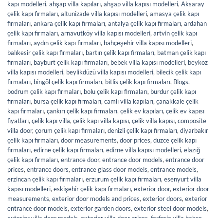
kapı modelleri
,
ahşap villa kapıları
,
ahşap villa kapısı modelleri
,
Aksaray
çelik kapı firmaları
,
altunizade villa kapısı modelleri
,
amasya çelik kapı
firmaları
,
ankara çelik kapı firmaları
,
antalya çelik kapı firmaları
,
ardahan
çelik kapı firmaları
,
arnavutköy villa kapısı modelleri
,
artvin çelik kapı
firmaları
,
aydın çelik kapı firmaları
,
bahçeşehir villa kapısı modelleri
,
balıkesir çelik kapı firmaları
,
bartın çelik kapı firmaları
,
batman çelik kapı
firmaları
,
bayburt çelik kapı firmaları
,
bebek villa kapısı modelleri
,
beykoz
villa kapısı modelleri
,
beylikdüzü villa kapısı modelleri
,
bilecik çelik kapı
firmaları
,
bingöl çelik kapı firmaları
,
bitlis çelik kapı firmaları
,
Blogs
,
bodrum çelik kapı firmaları
,
bolu çelik kapı firmaları
,
burdur çelik kapı
firmaları
,
bursa çelik kapı firmaları
,
camlı villa kapıları
,
çanakkale çelik
kapı firmaları
,
çankırı çelik kapı firmaları
,
çelik ev kapıları
,
çelik ev kapısı
fiyatları
,
çelik kapı villa
,
çelik kapı villa kapısı
,
çelik villa kapısı
,
composite
villa door
,
çorum çelik kapı firmaları
,
denizli çelik kapı firmaları
,
diyarbakır
çelik kapı firmaları
,
door measurements
,
door prices
,
düzce çelik kapı
firmaları
,
edirne çelik kapı firmaları
,
edirne villa kapısı modelleri
,
elazığ
çelik kapı firmaları
,
entrance door
,
entrance door models
,
entrance door
prices
,
entrance doors
,
entrance glass door models
,
entrance models
,
erzincan çelik kapı firmaları
,
erzurum çelik kapı firmaları
,
esenyurt villa
kapısı modelleri
,
eskişehir çelik kapı firmaları
,
exterior door
,
exterior door
measurements
,
exterior door models and prices
,
exterior doors
,
exterior
entrance door models
,
exterior garden doors
,
exterior steel door models
,
exterior villa door models
,
exterior villa door prices
,
ferforje villa bahçe