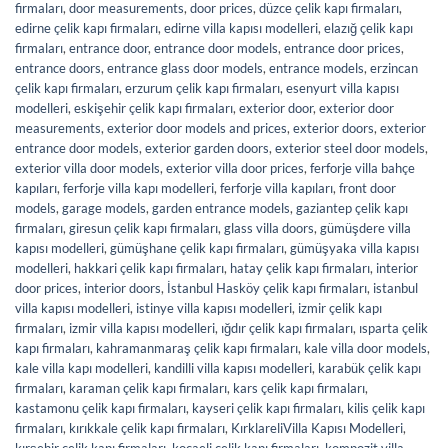
firmaları
,
door measurements
,
door prices
,
düzce çelik kapı firmaları
,
edirne çelik kapı firmaları
,
edirne villa kapısı modelleri
,
elazığ çelik kapı
firmaları
,
entrance door
,
entrance door models
,
entrance door prices
,
entrance doors
,
entrance glass door models
,
entrance models
,
erzincan
çelik kapı firmaları
,
erzurum çelik kapı firmaları
,
esenyurt villa kapısı
modelleri
,
eskişehir çelik kapı firmaları
,
exterior door
,
exterior door
measurements
,
exterior door models and prices
,
exterior doors
,
exterior
entrance door models
,
exterior garden doors
,
exterior steel door models
,
exterior villa door models
,
exterior villa door prices
,
ferforje villa bahçe
kapıları
,
ferforje villa kapı modelleri
,
ferforje villa kapıları
,
front door
models
,
garage models
,
garden entrance models
,
gaziantep çelik kapı
firmaları
,
giresun çelik kapı firmaları
,
glass villa doors
,
gümüşdere villa
kapısı modelleri
,
gümüşhane çelik kapı firmaları
,
gümüşyaka villa kapısı
modelleri
,
hakkari çelik kapı firmaları
,
hatay çelik kapı firmaları
,
interior
door prices
,
interior doors
,
İstanbul Hasköy çelik kapı firmaları
,
istanbul
villa kapısı modelleri
,
istinye villa kapısı modelleri
,
izmir çelik kapı
firmaları
,
izmir villa kapısı modelleri
,
ığdır çelik kapı firmaları
,
ısparta çelik
kapı firmaları
,
kahramanmaraş çelik kapı firmaları
,
kale villa door models
,
kale villa kapı modelleri
,
kandilli villa kapısı modelleri
,
karabük çelik kapı
firmaları
,
karaman çelik kapı firmaları
,
kars çelik kapı firmaları
,
kastamonu çelik kapı firmaları
,
kayseri çelik kapı firmaları
,
kilis çelik kapı
firmaları
,
kırıkkale çelik kapı firmaları
,
KırklareliVilla Kapısı Modelleri
,
kırşehir çelik kapı firmaları
,
kocaeli çelik kapı firmaları
,
kompozit villa