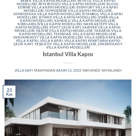
BEBEK VILLA KAPISI MODELLERI
,
BEYKOZ VILLA KAPISI
MODELLERI
,
BEYLIKDÜZÜ VILLA KAPISI MODELLERI
,
BLOGS
,
EDIRNE VILLA KAPISI MODELLERI
,
ESENYURT VILLA KAPISI
MODELLERI
,
GÜMÜŞDERE VILLA KAPISI MODELLERI
,
GÜMÜŞYAKA VILLA KAPISI MODELLERI
,
İSTANBUL VILLA KAPISI
MODELLERI
,
İSTINYE VILLA KAPISI MODELLERI
,
İZMIR VILLA
KAPISI MODELLERI
,
KANDILLI VILLA KAPISI MODELLERI
,
KIRKLARELIVILLA KAPISI MODELLERI
,
NAKKAŞTEPE VILLA
KAPISI MODELLERI
,
PIVOT ÇELIK KAPI
,
SARIYER VILLA KAPISI
MODELLERI
,
SILIVRI VILLA KAPISI MODELLERI
,
TARABYA VILLA
KAPISI MODELLERI
,
TEKIRDAĞ VILLA KAPISI MODELLERI
,
USKUMRUKÖY VILLA KAPISI MODELLERI
,
VILLA GIRIŞ KAPILARI
,
VILLA KAPISI
,
VILLA KAPISI
,
VILLA KAPISI APARTMAN KAPISI
ÇELIK KAPI
,
YEŞILKÖY VILLA KAPISI MODELLERI
,
ZEKERIYAKÖY
VILLA KAPISI MODELLERI
İstanbul Villa Kapısı
VILLA KAPI
TARAFINDAN
KASIM 21, 2023
TARIHINDE YAYINLANDI
21
Kas