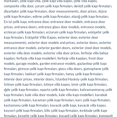
markaları
,
çelik kapı villa
,
çelik kapı villa kapısı
,
çelik villa kapısı
,
composite villa door
,
çorum çelik kapı firmaları
,
denizli çelik kapı firmaları
,
diyarbakır çelik kapı firmaları
,
door measurements
,
door prices
,
düzce
çelik kapı firmaları
,
edirne çelik kapı firmaları
,
elazığ çelik kapı firmaları
,
En iyi çelik kapı
,
entrance door
,
entrance door models
,
entrance door
prices
,
entrance doors
,
entrance glass door models
,
entrance models
,
erzincan çelik kapı firmaları
,
erzurum çelik kapı firmaları
,
eskişehir çelik
kapı firmaları
,
Eskişehir Villa Kapısı
,
exterior door
,
exterior door
measurements
,
exterior door models and prices
,
exterior doors
,
exterior
entrance door models
,
exterior garden doors
,
exterior steel door models
,
exterior villa door models
,
exterior villa door prices
,
ferforje villa bahçe
kapıları
,
ferforje villa kapı modelleri
,
ferforje villa kapıları
,
front door
models
,
garage models
,
garden entrance models
,
gaziantep çelik kapı
firmaları
,
giresun çelik kapı firmaları
,
glass villa doors
,
gümüşhane çelik
kapı firmaları
,
hakkari çelik kapı firmaları
,
hatay çelik kapı firmaları
,
interior door prices
,
interior doors
,
İstanbul Hasköy çelik kapı firmaları
,
İstinye çelik kapı firmaları
,
istinye villa kapısı
,
izmir çelik kapı firmaları
,
ığdır çelik kapı firmaları
,
ısparta çelik kapı firmaları
,
kahramanmaraş çelik
kapı firmaları
,
kale villa door models
,
kale villa kapı modelleri
,
karabük
çelik kapı firmaları
,
karaman çelik kapı firmaları
,
kars çelik kapı firmaları
,
kastamonu çelik kapı firmaları
,
kavacık çelik kapı
,
kavacık villa kapısı
,
kayseri çelik kapı firmaları
,
kilis çelik kapı firmaları
,
kırıkkale çelik kapı
firmaları
,
kırşehir çelik kapı firmaları
,
kocaeli çelik kapı firmaları
,
kompozit