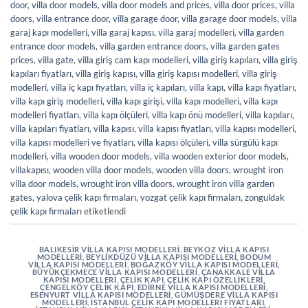
door
,
villa door models
,
villa door models and prices
,
villa door prices
,
villa
doors
,
villa entrance door
,
villa garage door
,
villa garage door models
,
villa
garaj kapı modelleri
,
villa garaj kapısı
,
villa garaj modelleri
,
villa garden
entrance door models
,
villa garden entrance doors
,
villa garden gates
prices
,
villa gate
,
villa giriş cam kapı modelleri
,
villa giriş kapıları
,
villa giriş
kapıları fiyatları
,
villa giriş kapısı
,
villa giriş kapısı modelleri
,
villa giriş
modelleri
,
villa iç kapı fiyatları
,
villa iç kapıları
,
villa kapı
,
villa kapı fiyatları
,
villa kapı giriş modelleri
,
villa kapı girişi
,
villa kapı modelleri
,
villa kapı
modelleri fiyatları
,
villa kapı ölçüleri
,
villa kapı önü modelleri
,
villa kapıları
,
villa kapıları fiyatları
,
villa kapısı
,
villa kapısı fiyatları
,
villa kapısı modelleri
,
villa kapısı modelleri ve fiyatları
,
villa kapısı ölçüleri
,
villa sürgülü kapı
modelleri
,
villa wooden door models
,
villa wooden exterior door models
,
villakapısı
,
wooden villa door models
,
wooden villa doors
,
wrought iron
villa door models
,
wrought iron villa doors
,
wrought iron villa garden
gates
,
yalova çelik kapı firmaları
,
yozgat çelik kapı firmaları
,
zonguldak
çelik kapı firmaları
etiketlendi
BALIKESIR VILLA KAPISI MODELLERI
,
BEYKOZ VILLA KAPISI
MODELLERI
,
BEYLIKDÜZÜ VILLA KAPISI MODELLERI
,
BODUM
VILLA KAPISI MODELLERI
,
BOĞAZKÖY VILLA KAPISI MODELLERI
,
BÜYÜKÇEKMECE VILLA KAPISI MODELLERI
,
ÇANAKKALE VILLA
KAPISI MODELLERI
,
ÇELIK KAPI
,
ÇELIK KAPI ÖZELLIKLERI
,
ÇENGELKÖY ÇELIK KAPI
,
EDIRNE VILLA KAPISI MODELLERI
,
ESENYURT VILLA KAPISI MODELLERI
,
GÜMÜŞDERE VILLA KAPISI
MODELLERI
,
İSTANBUL ÇELIK KAPI MODELLERI FIYATLARI
,