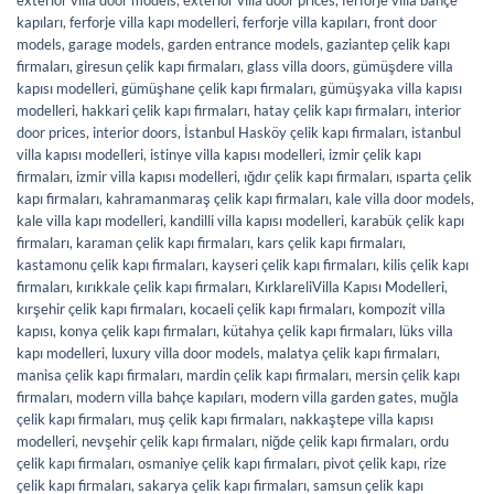
kapıları
,
ferforje villa kapı modelleri
,
ferforje villa kapıları
,
front door
models
,
garage models
,
garden entrance models
,
gaziantep çelik kapı
firmaları
,
giresun çelik kapı firmaları
,
glass villa doors
,
gümüşdere villa
kapısı modelleri
,
gümüşhane çelik kapı firmaları
,
gümüşyaka villa kapısı
modelleri
,
hakkari çelik kapı firmaları
,
hatay çelik kapı firmaları
,
interior
door prices
,
interior doors
,
İstanbul Hasköy çelik kapı firmaları
,
istanbul
villa kapısı modelleri
,
istinye villa kapısı modelleri
,
izmir çelik kapı
firmaları
,
izmir villa kapısı modelleri
,
ığdır çelik kapı firmaları
,
ısparta çelik
kapı firmaları
,
kahramanmaraş çelik kapı firmaları
,
kale villa door models
,
kale villa kapı modelleri
,
kandilli villa kapısı modelleri
,
karabük çelik kapı
firmaları
,
karaman çelik kapı firmaları
,
kars çelik kapı firmaları
,
kastamonu çelik kapı firmaları
,
kayseri çelik kapı firmaları
,
kilis çelik kapı
firmaları
,
kırıkkale çelik kapı firmaları
,
KırklareliVilla Kapısı Modelleri
,
kırşehir çelik kapı firmaları
,
kocaeli çelik kapı firmaları
,
kompozit villa
kapısı
,
konya çelik kapı firmaları
,
kütahya çelik kapı firmaları
,
lüks villa
kapı modelleri
,
luxury villa door models
,
malatya çelik kapı firmaları
,
manisa çelik kapı firmaları
,
mardin çelik kapı firmaları
,
mersin çelik kapı
firmaları
,
modern villa bahçe kapıları
,
modern villa garden gates
,
muğla
çelik kapı firmaları
,
muş çelik kapı firmaları
,
nakkaştepe villa kapısı
modelleri
,
nevşehir çelik kapı firmaları
,
niğde çelik kapı firmaları
,
ordu
çelik kapı firmaları
,
osmaniye çelik kapı firmaları
,
pivot çelik kapı
,
rize
çelik kapı firmaları
,
sakarya çelik kapı firmaları
,
samsun çelik kapı