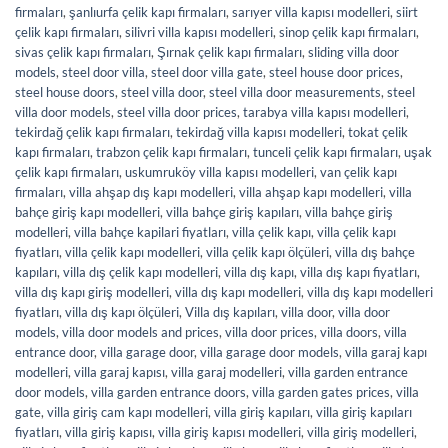
firmaları
,
şanlıurfa çelik kapı firmaları
,
sarıyer villa kapısı modelleri
,
siirt
çelik kapı firmaları
,
silivri villa kapısı modelleri
,
sinop çelik kapı firmaları
,
sivas çelik kapı firmaları
,
Şırnak çelik kapı firmaları
,
sliding villa door
models
,
steel door villa
,
steel door villa gate
,
steel house door prices
,
steel house doors
,
steel villa door
,
steel villa door measurements
,
steel
villa door models
,
steel villa door prices
,
tarabya villa kapısı modelleri
,
tekirdağ çelik kapı firmaları
,
tekirdağ villa kapısı modelleri
,
tokat çelik
kapı firmaları
,
trabzon çelik kapı firmaları
,
tunceli çelik kapı firmaları
,
uşak
çelik kapı firmaları
,
uskumruköy villa kapısı modelleri
,
van çelik kapı
firmaları
,
villa ahşap dış kapı modelleri
,
villa ahşap kapı modelleri
,
villa
bahçe giriş kapı modelleri
,
villa bahçe giriş kapıları
,
villa bahçe giriş
modelleri
,
villa bahçe kapilari fiyatları
,
villa çelik kapı
,
villa çelik kapı
fiyatları
,
villa çelik kapı modelleri
,
villa çelik kapı ölçüleri
,
villa dış bahçe
kapıları
,
villa dış çelik kapı modelleri
,
villa dış kapı
,
villa dış kapı fiyatları
,
villa dış kapı giriş modelleri
,
villa dış kapı modelleri
,
villa dış kapı modelleri
fiyatları
,
villa dış kapı ölçüleri
,
Villa dış kapıları
,
villa door
,
villa door
models
,
villa door models and prices
,
villa door prices
,
villa doors
,
villa
entrance door
,
villa garage door
,
villa garage door models
,
villa garaj kapı
modelleri
,
villa garaj kapısı
,
villa garaj modelleri
,
villa garden entrance
door models
,
villa garden entrance doors
,
villa garden gates prices
,
villa
gate
,
villa giriş cam kapı modelleri
,
villa giriş kapıları
,
villa giriş kapıları
fiyatları
,
villa giriş kapısı
,
villa giriş kapısı modelleri
,
villa giriş modelleri
,