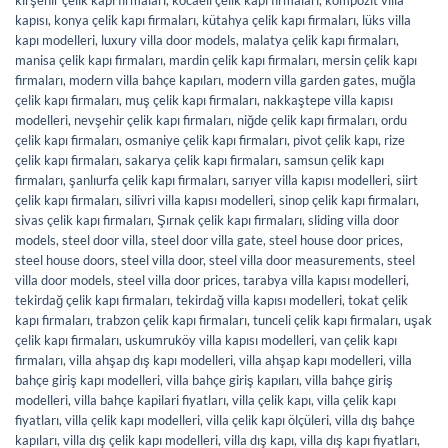
kapısı
,
konya çelik kapı firmaları
,
kütahya çelik kapı firmaları
,
lüks villa
kapı modelleri
,
luxury villa door models
,
malatya çelik kapı firmaları
,
manisa çelik kapı firmaları
,
mardin çelik kapı firmaları
,
mersin çelik kapı
firmaları
,
modern villa bahçe kapıları
,
modern villa garden gates
,
muğla
çelik kapı firmaları
,
muş çelik kapı firmaları
,
nakkaştepe villa kapısı
modelleri
,
nevşehir çelik kapı firmaları
,
niğde çelik kapı firmaları
,
ordu
çelik kapı firmaları
,
osmaniye çelik kapı firmaları
,
pivot çelik kapı
,
rize
çelik kapı firmaları
,
sakarya çelik kapı firmaları
,
samsun çelik kapı
firmaları
,
şanlıurfa çelik kapı firmaları
,
sarıyer villa kapısı modelleri
,
siirt
çelik kapı firmaları
,
silivri villa kapısı modelleri
,
sinop çelik kapı firmaları
,
sivas çelik kapı firmaları
,
Şırnak çelik kapı firmaları
,
sliding villa door
models
,
steel door villa
,
steel door villa gate
,
steel house door prices
,
steel house doors
,
steel villa door
,
steel villa door measurements
,
steel
villa door models
,
steel villa door prices
,
tarabya villa kapısı modelleri
,
tekirdağ çelik kapı firmaları
,
tekirdağ villa kapısı modelleri
,
tokat çelik
kapı firmaları
,
trabzon çelik kapı firmaları
,
tunceli çelik kapı firmaları
,
uşak
çelik kapı firmaları
,
uskumruköy villa kapısı modelleri
,
van çelik kapı
firmaları
,
villa ahşap dış kapı modelleri
,
villa ahşap kapı modelleri
,
villa
bahçe giriş kapı modelleri
,
villa bahçe giriş kapıları
,
villa bahçe giriş
modelleri
,
villa bahçe kapilari fiyatları
,
villa çelik kapı
,
villa çelik kapı
fiyatları
,
villa çelik kapı modelleri
,
villa çelik kapı ölçüleri
,
villa dış bahçe
kapıları
,
villa dış çelik kapı modelleri
,
villa dış kapı
,
villa dış kapı fiyatları
,