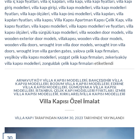
villa iç kapı fiyatları
,
villa iç kapıları
,
villa kapı
,
villa kapı fiyatları
,
villa kapı
giriş modelleri
,
villa kapı girişi
,
villa kapı modelleri
,
villa kapı modelleri
fiyatları
,
villa kapı ölçüleri
,
villa kapı önü modelleri
,
villa kapıları
,
villa
kapıları fiyatları
,
villa kapısı
,
Villa Kapısı Apartman Kapısı Çelik Kapı
,
villa
kapısı fiyatları
,
villa kapısı modelleri
,
villa kapısı modelleri ve fiyatları
,
villa
kapısı ölçüleri
,
villa sürgülü kapı modelleri
,
villa wooden door models
,
villa
wooden exterior door models
,
villakapısı
,
wooden villa door models
,
wooden villa doors
,
wrought iron villa door models
,
wrought iron villa
doors
,
wrought iron villa garden gates
,
yalova çelik kapı firmaları
,
yeşilköy villa kapısı modelleri
,
yozgat çelik kapı firmaları
,
zekeriyaköy
villa kapısı modelleri
,
zonguldak çelik kapı firmaları
etiketlendi
ARNAVUTKÖY VILLA KAPISI MODELLERI
,
BAHÇEŞEHIR VILLA
KAPISI MODELLERI
,
BODUM VILLA KAPISI MODELLERI
,
EDIRNE
VILLA KAPISI MODELLERI
,
GÜMÜŞYAKA VILLA KAPISI
MODELLERI
,
İSTANBUL ÇELIK KAPI MODELLERI FIYATLARI
,
İZMIR
VILLA KAPISI MODELLERI
,
KIRKLARELIVILLA KAPISI MODELLERI
Villa Kapısı Özel İmalat
VILLA KAPI
TARAFINDAN
KASIM 30, 2023
TARIHINDE YAYINLANDI
30