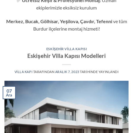
✅
Ücretsiz Keşif & Profesyonel Montaj:
Uzman
ekiplerimizle eksiksiz kurulum
Merkez, Bucak, Gölhisar, Yeşilova, Çavdır, Tefenni
ve tüm
Burdur ilçelerine montaj hizmeti!
ESKIŞEHIR VILLA KAPISI
Eskişehir Villa Kapısı Modelleri
VILLA KAPI
TARAFINDAN
ARALIK 7, 2023
TARIHINDE YAYINLANDI
07
Ara