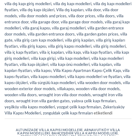
villa dış kapı giriş modelleri
,
villa dış kapı modelleri
,
villa dış kapı modelleri
fiyatları
,
villa dış kapı ölçüleri
,
Villa dış kapıları
,
villa door
,
villa door
models
,
villa door models and prices
,
villa door prices
,
villa doors
,
villa
entrance door
,
villa garage door
,
villa garage door models
,
villa garaj kapı
modelleri
,
villa garaj kapısı
,
villa garaj modelleri
,
villa garden entrance
door models
,
villa garden entrance doors
,
villa garden gates prices
,
villa
gate
,
villa giriş cam kapı modelleri
,
villa giriş kapıları
,
villa giriş kapıları
fiyatları
,
villa giriş kapısı
,
villa giriş kapısı modelleri
,
villa giriş modelleri
,
villa iç kapı fiyatları
,
villa iç kapıları
,
villa kapı
,
villa kapı fiyatları
,
villa kapı
giriş modelleri
,
villa kapı girişi
,
villa kapı modelleri
,
villa kapı modelleri
fiyatları
,
villa kapı ölçüleri
,
villa kapı önü modelleri
,
villa kapıları
,
villa
kapıları fiyatları
,
villa kapısı
,
Villa Kapısı Apartman Kapısı Çelik Kapı
,
villa
kapısı fiyatları
,
villa kapısı modelleri
,
villa kapısı modelleri ve fiyatları
,
villa
kapısı ölçüleri
,
villa sürgülü kapı modelleri
,
villa wooden door models
,
villa
wooden exterior door models
,
villakapısı
,
wooden villa door models
,
wooden villa doors
,
wrought iron villa door models
,
wrought iron villa
doors
,
wrought iron villa garden gates
,
yalova çelik kapı firmaları
,
yeşilköy villa kapısı modelleri
,
yozgat çelik kapı firmaları
,
Zekeriyaköy
Villa Kapısı Modelleri
,
zonguldak çelik kapı firmaları
etiketlendi
ALTUNIZADE VILLA KAPISI MODELLERI
,
ARNAVUTKÖY VILLA
KAPISI MODELLERI
,
BAHÇEŞEHIR VILLA KAPISI MODELLERI
,