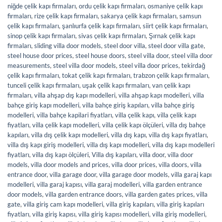
niğde çelik kapı firmaları
,
ordu çelik kapı firmaları
,
osmaniye çelik kapı
firmaları
,
rize çelik kapı firmaları
,
sakarya çelik kapı firmaları
,
samsun
çelik kapı firmaları
,
şanlıurfa çelik kapı firmaları
,
siirt çelik kapı firmaları
,
sinop çelik kapı firmaları
,
sivas çelik kapı firmaları
,
Şırnak çelik kapı
firmaları
,
sliding villa door models
,
steel door villa
,
steel door villa gate
,
steel house door prices
,
steel house doors
,
steel villa door
,
steel villa door
measurements
,
steel villa door models
,
steel villa door prices
,
tekirdağ
çelik kapı firmaları
,
tokat çelik kapı firmaları
,
trabzon çelik kapı firmaları
,
tunceli çelik kapı firmaları
,
uşak çelik kapı firmaları
,
van çelik kapı
firmaları
,
villa ahşap dış kapı modelleri
,
villa ahşap kapı modelleri
,
villa
bahçe giriş kapı modelleri
,
villa bahçe giriş kapıları
,
villa bahçe giriş
modelleri
,
villa bahçe kapilari fiyatları
,
villa çelik kapı
,
villa çelik kapı
fiyatları
,
villa çelik kapı modelleri
,
villa çelik kapı ölçüleri
,
villa dış bahçe
kapıları
,
villa dış çelik kapı modelleri
,
villa dış kapı
,
villa dış kapı fiyatları
,
villa dış kapı giriş modelleri
,
villa dış kapı modelleri
,
villa dış kapı modelleri
fiyatları
,
villa dış kapı ölçüleri
,
Villa dış kapıları
,
villa door
,
villa door
models
,
villa door models and prices
,
villa door prices
,
villa doors
,
villa
entrance door
,
villa garage door
,
villa garage door models
,
villa garaj kapı
modelleri
,
villa garaj kapısı
,
villa garaj modelleri
,
villa garden entrance
door models
,
villa garden entrance doors
,
villa garden gates prices
,
villa
gate
,
villa giriş cam kapı modelleri
,
villa giriş kapıları
,
villa giriş kapıları
fiyatları
,
villa giriş kapısı
,
villa giriş kapısı modelleri
,
villa giriş modelleri
,