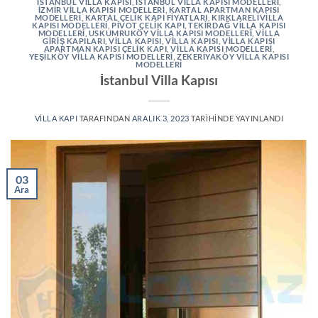
İSTANBUL VILLA KAPISI
,
İSTANBUL VILLA KAPISI MODELLERI
,
İZMIR VILLA KAPISI MODELLERI
,
KARTAL APARTMAN KAPISI
MODELLERI
,
KARTAL ÇELIK KAPI FIYATLARI
,
KIRKLARELIVILLA
KAPISI MODELLERI
,
PIVOT ÇELIK KAPI
,
TEKIRDAĞ VILLA KAPISI
MODELLERI
,
USKUMRUKÖY VILLA KAPISI MODELLERI
,
VILLA
GIRIŞ KAPILARI
,
VILLA KAPISI
,
VILLA KAPISI
,
VILLA KAPISI
APARTMAN KAPISI ÇELIK KAPI
,
VILLA KAPISI MODELLERI
,
YEŞILKÖY VILLA KAPISI MODELLERI
,
ZEKERIYAKÖY VILLA KAPISI
MODELLERI
İstanbul Villa Kapısı
VILLA KAPI
TARAFINDAN
ARALIK 3, 2023
TARIHINDE YAYINLANDI
03
Ara