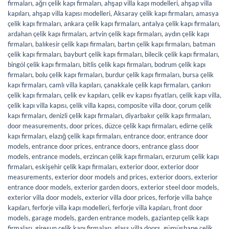
firmaları
,
ağrı çelik kapı firmaları
,
ahşap villa kapı modelleri
,
ahşap villa
kapıları
,
ahşap villa kapısı modelleri
,
Aksaray çelik kapı firmaları
,
amasya
çelik kapı firmaları
,
ankara çelik kapı firmaları
,
antalya çelik kapı firmaları
,
ardahan çelik kapı firmaları
,
artvin çelik kapı firmaları
,
aydın çelik kapı
firmaları
,
balıkesir çelik kapı firmaları
,
bartın çelik kapı firmaları
,
batman
çelik kapı firmaları
,
bayburt çelik kapı firmaları
,
bilecik çelik kapı firmaları
,
bingöl çelik kapı firmaları
,
bitlis çelik kapı firmaları
,
bodrum çelik kapı
firmaları
,
bolu çelik kapı firmaları
,
burdur çelik kapı firmaları
,
bursa çelik
kapı firmaları
,
camlı villa kapıları
,
çanakkale çelik kapı firmaları
,
çankırı
çelik kapı firmaları
,
çelik ev kapıları
,
çelik ev kapısı fiyatları
,
çelik kapı villa
,
çelik kapı villa kapısı
,
çelik villa kapısı
,
composite villa door
,
çorum çelik
kapı firmaları
,
denizli çelik kapı firmaları
,
diyarbakır çelik kapı firmaları
,
door measurements
,
door prices
,
düzce çelik kapı firmaları
,
edirne çelik
kapı firmaları
,
elazığ çelik kapı firmaları
,
entrance door
,
entrance door
models
,
entrance door prices
,
entrance doors
,
entrance glass door
models
,
entrance models
,
erzincan çelik kapı firmaları
,
erzurum çelik kapı
firmaları
,
eskişehir çelik kapı firmaları
,
exterior door
,
exterior door
measurements
,
exterior door models and prices
,
exterior doors
,
exterior
entrance door models
,
exterior garden doors
,
exterior steel door models
,
exterior villa door models
,
exterior villa door prices
,
ferforje villa bahçe
kapıları
,
ferforje villa kapı modelleri
,
ferforje villa kapıları
,
front door
models
,
garage models
,
garden entrance models
,
gaziantep çelik kapı
firmaları
,
giresun çelik kapı firmaları
,
glass villa doors
,
gümüşhane çelik