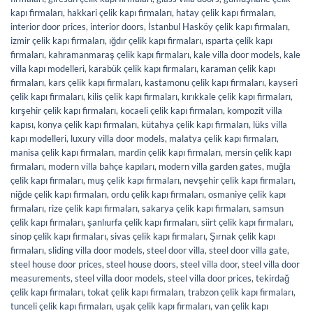
kapı firmaları
,
hakkari çelik kapı firmaları
,
hatay çelik kapı firmaları
,
interior door prices
,
interior doors
,
İstanbul Hasköy çelik kapı firmaları
,
izmir çelik kapı firmaları
,
ığdır çelik kapı firmaları
,
ısparta çelik kapı
firmaları
,
kahramanmaraş çelik kapı firmaları
,
kale villa door models
,
kale
villa kapı modelleri
,
karabük çelik kapı firmaları
,
karaman çelik kapı
firmaları
,
kars çelik kapı firmaları
,
kastamonu çelik kapı firmaları
,
kayseri
çelik kapı firmaları
,
kilis çelik kapı firmaları
,
kırıkkale çelik kapı firmaları
,
kırşehir çelik kapı firmaları
,
kocaeli çelik kapı firmaları
,
kompozit villa
kapısı
,
konya çelik kapı firmaları
,
kütahya çelik kapı firmaları
,
lüks villa
kapı modelleri
,
luxury villa door models
,
malatya çelik kapı firmaları
,
manisa çelik kapı firmaları
,
mardin çelik kapı firmaları
,
mersin çelik kapı
firmaları
,
modern villa bahçe kapıları
,
modern villa garden gates
,
muğla
çelik kapı firmaları
,
muş çelik kapı firmaları
,
nevşehir çelik kapı firmaları
,
niğde çelik kapı firmaları
,
ordu çelik kapı firmaları
,
osmaniye çelik kapı
firmaları
,
rize çelik kapı firmaları
,
sakarya çelik kapı firmaları
,
samsun
çelik kapı firmaları
,
şanlıurfa çelik kapı firmaları
,
siirt çelik kapı firmaları
,
sinop çelik kapı firmaları
,
sivas çelik kapı firmaları
,
Şırnak çelik kapı
firmaları
,
sliding villa door models
,
steel door villa
,
steel door villa gate
,
steel house door prices
,
steel house doors
,
steel villa door
,
steel villa door
measurements
,
steel villa door models
,
steel villa door prices
,
tekirdağ
çelik kapı firmaları
,
tokat çelik kapı firmaları
,
trabzon çelik kapı firmaları
,
tunceli çelik kapı firmaları
,
uşak çelik kapı firmaları
,
van çelik kapı