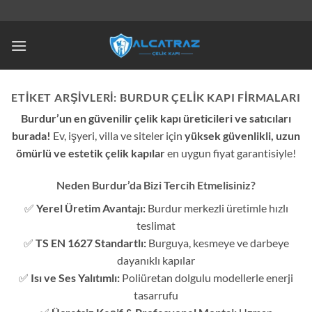
İçeriğe
atla
ETIKET ARŞIVLERI:
BURDUR ÇELIK KAPI FIRMALARI
Burdur’un en güvenilir çelik kapı üreticileri ve satıcıları
burada!
Ev, işyeri, villa ve siteler için
yüksek güvenlikli, uzun
ömürlü ve estetik çelik kapılar
en uygun fiyat garantisiyle!
Neden Burdur’da Bizi Tercih Etmelisiniz?
✅
Yerel Üretim Avantajı:
Burdur merkezli üretimle hızlı
teslimat
✅
TS EN 1627 Standartlı:
Burguya, kesmeye ve darbeye
dayanıklı kapılar
✅
Isı ve Ses Yalıtımlı:
Poliüretan dolgulu modellerle enerji
tasarrufu