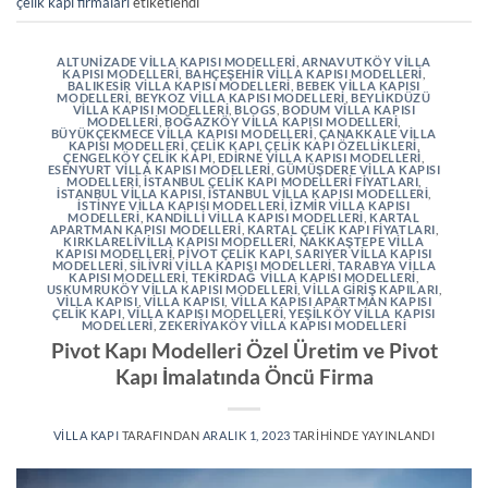
çelik kapı firmaları
etiketlendi
ALTUNIZADE VILLA KAPISI MODELLERI
,
ARNAVUTKÖY VILLA
KAPISI MODELLERI
,
BAHÇEŞEHIR VILLA KAPISI MODELLERI
,
BALIKESIR VILLA KAPISI MODELLERI
,
BEBEK VILLA KAPISI
MODELLERI
,
BEYKOZ VILLA KAPISI MODELLERI
,
BEYLIKDÜZÜ
VILLA KAPISI MODELLERI
,
BLOGS
,
BODUM VILLA KAPISI
MODELLERI
,
BOĞAZKÖY VILLA KAPISI MODELLERI
,
BÜYÜKÇEKMECE VILLA KAPISI MODELLERI
,
ÇANAKKALE VILLA
KAPISI MODELLERI
,
ÇELIK KAPI
,
ÇELIK KAPI ÖZELLIKLERI
,
ÇENGELKÖY ÇELIK KAPI
,
EDIRNE VILLA KAPISI MODELLERI
,
ESENYURT VILLA KAPISI MODELLERI
,
GÜMÜŞDERE VILLA KAPISI
MODELLERI
,
İSTANBUL ÇELIK KAPI MODELLERI FIYATLARI
,
İSTANBUL VILLA KAPISI
,
İSTANBUL VILLA KAPISI MODELLERI
,
İSTINYE VILLA KAPISI MODELLERI
,
İZMIR VILLA KAPISI
MODELLERI
,
KANDILLI VILLA KAPISI MODELLERI
,
KARTAL
APARTMAN KAPISI MODELLERI
,
KARTAL ÇELIK KAPI FIYATLARI
,
KIRKLARELIVILLA KAPISI MODELLERI
,
NAKKAŞTEPE VILLA
KAPISI MODELLERI
,
PIVOT ÇELIK KAPI
,
SARIYER VILLA KAPISI
MODELLERI
,
SILIVRI VILLA KAPISI MODELLERI
,
TARABYA VILLA
KAPISI MODELLERI
,
TEKIRDAĞ VILLA KAPISI MODELLERI
,
USKUMRUKÖY VILLA KAPISI MODELLERI
,
VILLA GIRIŞ KAPILARI
,
VILLA KAPISI
,
VILLA KAPISI
,
VILLA KAPISI APARTMAN KAPISI
ÇELIK KAPI
,
VILLA KAPISI MODELLERI
,
YEŞILKÖY VILLA KAPISI
MODELLERI
,
ZEKERIYAKÖY VILLA KAPISI MODELLERI
Pivot Kapı Modelleri Özel Üretim ve Pivot
Kapı İmalatında Öncü Firma
VILLA KAPI
TARAFINDAN
ARALIK 1, 2023
TARIHINDE YAYINLANDI