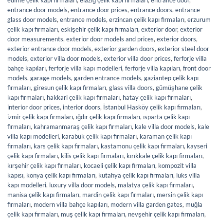
entrance door models
,
entrance door prices
,
entrance doors
,
entrance
glass door models
,
entrance models
,
erzincan çelik kapı firmaları
,
erzurum
çelik kapı firmaları
,
eskişehir çelik kapı firmaları
,
exterior door
,
exterior
door measurements
,
exterior door models and prices
,
exterior doors
,
exterior entrance door models
,
exterior garden doors
,
exterior steel door
models
,
exterior villa door models
,
exterior villa door prices
,
ferforje villa
bahçe kapıları
,
ferforje villa kapı modelleri
,
ferforje villa kapıları
,
front door
models
,
garage models
,
garden entrance models
,
gaziantep çelik kapı
firmaları
,
giresun çelik kapı firmaları
,
glass villa doors
,
gümüşhane çelik
kapı firmaları
,
hakkari çelik kapı firmaları
,
hatay çelik kapı firmaları
,
interior door prices
,
interior doors
,
İstanbul Hasköy çelik kapı firmaları
,
izmir çelik kapı firmaları
,
ığdır çelik kapı firmaları
,
ısparta çelik kapı
firmaları
,
kahramanmaraş çelik kapı firmaları
,
kale villa door models
,
kale
villa kapı modelleri
,
karabük çelik kapı firmaları
,
karaman çelik kapı
firmaları
,
kars çelik kapı firmaları
,
kastamonu çelik kapı firmaları
,
kayseri
çelik kapı firmaları
,
kilis çelik kapı firmaları
,
kırıkkale çelik kapı firmaları
,
kırşehir çelik kapı firmaları
,
kocaeli çelik kapı firmaları
,
kompozit villa
kapısı
,
konya çelik kapı firmaları
,
kütahya çelik kapı firmaları
,
lüks villa
kapı modelleri
,
luxury villa door models
,
malatya çelik kapı firmaları
,
manisa çelik kapı firmaları
,
mardin çelik kapı firmaları
,
mersin çelik kapı
firmaları
,
modern villa bahçe kapıları
,
modern villa garden gates
,
muğla
çelik kapı firmaları
,
muş çelik kapı firmaları
,
nevşehir çelik kapı firmaları
,