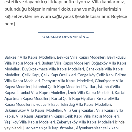
estetik ve dayanıklı çelik kapılar üretiyoruz. Villa kapılarımız,
bulunduğu bölgenin mimari dokusuna ve müşterilerimizin
kişisel zevklerine uyum sağlayacak şekilde tasarlanır. Böylece
hem […]
OKUMAYA DEVAM EDIN
→
Balıkesir Villa Kapısı Modelleri
,
Beykoz Villa Kapısı Modelleri
,
Beylikdüzü
Villa Kapısı Modelleri
,
Bodum Villa Kapısı Modelleri
,
Boğazköy Villa Kapısı
Modelleri
,
Büyükçekmece Villa Kapısı Modelleri
,
Çanakkale Villa Kapısı
Modelleri
,
Çelik Kapı
,
Çelik Kapı Özellikleri
,
Çengelköy Çelik Kapı
,
Edirne
Villa Kapısı Modelleri
,
Esenyurt Villa Kapısı Modelleri
,
Gümüşdere Villa
Kapısı Modelleri
,
İstanbul Çelik Kapı Modelleri Fiyatları
,
İstanbul Villa
Kapısı
,
İstanbul Villa Kapısı Modelleri
,
İzmir Villa Kapısı Modelleri
,
Kartal
Apartman Kapısı Modelleri
,
Kartal Çelik Kapı Fiyatları
,
KırklareliVilla
Kapısı Modelleri
,
pivot çelik kapı
,
Tekirdağ Villa Kapısı Modelleri
,
Uskumruköy Villa Kapısı Modelleri
,
Villa Giriş Kapıları
,
Villa Kapısı
,
villa
kapısı
,
Villa Kapısı Apartman Kapısı Çelik Kapı
,
Villa Kapısı Modelleri
,
Yeşilköy Villa Kapısı Modelleri
,
Zekeriyaköy Villa Kapısı Modelleri
içinde
yayınlandı
|
adıyaman çelik kapı firmaları
,
Afyonkarahisar çelik kapı