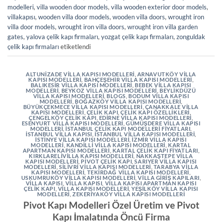
modelleri
,
villa wooden door models
,
villa wooden exterior door models
,
villakapısı
,
wooden villa door models
,
wooden villa doors
,
wrought iron
villa door models
,
wrought iron villa doors
,
wrought iron villa garden
gates
,
yalova çelik kapı firmaları
,
yozgat çelik kapı firmaları
,
zonguldak
çelik kapı firmaları
etiketlendi
ALTUNIZADE VILLA KAPISI MODELLERI
,
ARNAVUTKÖY VILLA
KAPISI MODELLERI
,
BAHÇEŞEHIR VILLA KAPISI MODELLERI
,
BALIKESIR VILLA KAPISI MODELLERI
,
BEBEK VILLA KAPISI
MODELLERI
,
BEYKOZ VILLA KAPISI MODELLERI
,
BEYLIKDÜZÜ
VILLA KAPISI MODELLERI
,
BLOGS
,
BODUM VILLA KAPISI
MODELLERI
,
BOĞAZKÖY VILLA KAPISI MODELLERI
,
BÜYÜKÇEKMECE VILLA KAPISI MODELLERI
,
ÇANAKKALE VILLA
KAPISI MODELLERI
,
ÇELIK KAPI
,
ÇELIK KAPI ÖZELLIKLERI
,
ÇENGELKÖY ÇELIK KAPI
,
EDIRNE VILLA KAPISI MODELLERI
,
ESENYURT VILLA KAPISI MODELLERI
,
GÜMÜŞDERE VILLA KAPISI
MODELLERI
,
İSTANBUL ÇELIK KAPI MODELLERI FIYATLARI
,
İSTANBUL VILLA KAPISI
,
İSTANBUL VILLA KAPISI MODELLERI
,
İSTINYE VILLA KAPISI MODELLERI
,
İZMIR VILLA KAPISI
MODELLERI
,
KANDILLI VILLA KAPISI MODELLERI
,
KARTAL
APARTMAN KAPISI MODELLERI
,
KARTAL ÇELIK KAPI FIYATLARI
,
KIRKLARELIVILLA KAPISI MODELLERI
,
NAKKAŞTEPE VILLA
KAPISI MODELLERI
,
PIVOT ÇELIK KAPI
,
SARIYER VILLA KAPISI
MODELLERI
,
SILIVRI VILLA KAPISI MODELLERI
,
TARABYA VILLA
KAPISI MODELLERI
,
TEKIRDAĞ VILLA KAPISI MODELLERI
,
USKUMRUKÖY VILLA KAPISI MODELLERI
,
VILLA GIRIŞ KAPILARI
,
VILLA KAPISI
,
VILLA KAPISI
,
VILLA KAPISI APARTMAN KAPISI
ÇELIK KAPI
,
VILLA KAPISI MODELLERI
,
YEŞILKÖY VILLA KAPISI
MODELLERI
,
ZEKERIYAKÖY VILLA KAPISI MODELLERI
Pivot Kapı Modelleri Özel Üretim ve Pivot
Kapı İmalatında Öncü Firma