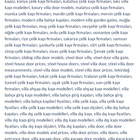
kapısı
,
konya çelik kapı firmaları
,
kütahya çelik kapı firmaları
,
lüks villa
kapı modelleri
,
luxury villa door models
,
malatya çelik kapı firmaları
,
manisa çelik kapı firmaları
,
mardin çelik kapı firmaları
,
mersin çelik kapı
firmaları
,
modern villa bahçe kapıları
,
modern villa garden gates
,
muğla
çelik kapı firmaları
,
muş çelik kapı firmaları
,
nevşehir çelik kapı firmaları
,
niğde çelik kapı firmaları
,
ordu çelik kapı firmaları
,
osmaniye çelik kapı
firmaları
,
rize çelik kapı firmaları
,
sakarya çelik kapı firmaları
,
samsun
çelik kapı firmaları
,
şanlıurfa çelik kapı firmaları
,
siirt çelik kapı firmaları
,
sinop çelik kapı firmaları
,
sivas çelik kapı firmaları
,
Şırnak çelik kapı
firmaları
,
sliding villa door models
,
steel door villa
,
steel door villa gate
,
steel house door prices
,
steel house doors
,
steel villa door
,
steel villa door
measurements
,
steel villa door models
,
steel villa door prices
,
tekirdağ
çelik kapı firmaları
,
tokat çelik kapı firmaları
,
trabzon çelik kapı firmaları
,
tunceli çelik kapı firmaları
,
uşak çelik kapı firmaları
,
van çelik kapı
firmaları
,
villa ahşap dış kapı modelleri
,
villa ahşap kapı modelleri
,
villa
bahçe giriş kapı modelleri
,
villa bahçe giriş kapıları
,
villa bahçe giriş
modelleri
,
villa bahçe kapilari fiyatları
,
villa çelik kapı
,
villa çelik kapı
fiyatları
,
villa çelik kapı modelleri
,
villa çelik kapı ölçüleri
,
villa dış bahçe
kapıları
,
villa dış çelik kapı modelleri
,
villa dış kapı
,
villa dış kapı fiyatları
,
villa dış kapı giriş modelleri
,
villa dış kapı modelleri
,
villa dış kapı modelleri
fiyatları
,
villa dış kapı ölçüleri
,
Villa dış kapıları
,
villa door
,
villa door
models
,
villa door models and prices
,
villa door prices
,
villa doors
,
villa
entrance door
,
villa garage door
,
villa garage door models
,
villa garaj kapı