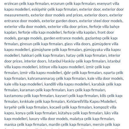
erzincan çelik kapı firmaları
,
erzurum çelik kapı firmaları
,
esenyurt villa
kapısı modelleri
,
eskişehir çelik kapı firmaları
,
exterior door
,
exterior door
measurements
,
exterior door models and prices
,
exterior doors
,
exterior
entrance door models
,
exterior garden doors
,
exterior steel door models
,
exterior villa door models
,
exterior villa door prices
,
ferforje villa bahçe
kapıları
,
ferforje villa kapı modelleri
,
ferforje villa kapıları
,
front door
models
,
garage models
,
garden entrance models
,
gaziantep çelik kapı
firmaları
,
giresun çelik kapı firmaları
,
glass villa doors
,
gümüşdere villa
kapısı modelleri
,
gümüşhane çelik kapı firmaları
,
gümüşyaka villa kapısı
modelleri
,
hakkari çelik kapı firmaları
,
hatay çelik kapı firmaları
,
interior
door prices
,
interior doors
,
İstanbul Hasköy çelik kapı firmaları
,
istanbul
villa kapısı modelleri
,
istinye villa kapısı modelleri
,
izmir çelik kapı
firmaları
,
izmir villa kapısı modelleri
,
ığdır çelik kapı firmaları
,
ısparta çelik
kapı firmaları
,
kahramanmaraş çelik kapı firmaları
,
kale villa door models
,
kale villa kapı modelleri
,
kandilli villa kapısı modelleri
,
karabük çelik kapı
firmaları
,
karaman çelik kapı firmaları
,
kars çelik kapı firmaları
,
kastamonu çelik kapı firmaları
,
kayseri çelik kapı firmaları
,
kilis çelik kapı
firmaları
,
kırıkkale çelik kapı firmaları
,
KırklareliVilla Kapısı Modelleri
,
kırşehir çelik kapı firmaları
,
kocaeli çelik kapı firmaları
,
kompozit villa
kapısı
,
konya çelik kapı firmaları
,
kütahya çelik kapı firmaları
,
lüks villa
kapı modelleri
,
luxury villa door models
,
malatya çelik kapı firmaları
,
manisa çelik kapı firmaları
,
mardin çelik kapı firmaları
,
mersin çelik kapı