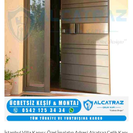
İstanbul Villa Kapısı: Özel İmalatın Adresi Alcatraz Çelik Kapı,