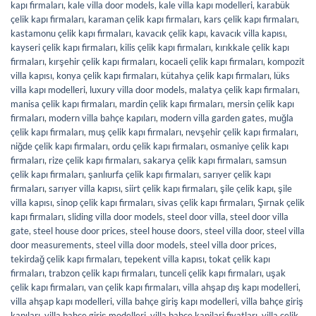
kapı firmaları
,
kale villa door models
,
kale villa kapı modelleri
,
karabük
çelik kapı firmaları
,
karaman çelik kapı firmaları
,
kars çelik kapı firmaları
,
kastamonu çelik kapı firmaları
,
kavacık çelik kapı
,
kavacık villa kapısı
,
kayseri çelik kapı firmaları
,
kilis çelik kapı firmaları
,
kırıkkale çelik kapı
firmaları
,
kırşehir çelik kapı firmaları
,
kocaeli çelik kapı firmaları
,
kompozit
villa kapısı
,
konya çelik kapı firmaları
,
kütahya çelik kapı firmaları
,
lüks
villa kapı modelleri
,
luxury villa door models
,
malatya çelik kapı firmaları
,
manisa çelik kapı firmaları
,
mardin çelik kapı firmaları
,
mersin çelik kapı
firmaları
,
modern villa bahçe kapıları
,
modern villa garden gates
,
muğla
çelik kapı firmaları
,
muş çelik kapı firmaları
,
nevşehir çelik kapı firmaları
,
niğde çelik kapı firmaları
,
ordu çelik kapı firmaları
,
osmaniye çelik kapı
firmaları
,
rize çelik kapı firmaları
,
sakarya çelik kapı firmaları
,
samsun
çelik kapı firmaları
,
şanlıurfa çelik kapı firmaları
,
sarıyer çelik kapı
firmaları
,
sarıyer villa kapısı
,
siirt çelik kapı firmaları
,
şile çelik kapı
,
şile
villa kapısı
,
sinop çelik kapı firmaları
,
sivas çelik kapı firmaları
,
Şırnak çelik
kapı firmaları
,
sliding villa door models
,
steel door villa
,
steel door villa
gate
,
steel house door prices
,
steel house doors
,
steel villa door
,
steel villa
door measurements
,
steel villa door models
,
steel villa door prices
,
tekirdağ çelik kapı firmaları
,
tepekent villa kapısı
,
tokat çelik kapı
firmaları
,
trabzon çelik kapı firmaları
,
tunceli çelik kapı firmaları
,
uşak
çelik kapı firmaları
,
van çelik kapı firmaları
,
villa ahşap dış kapı modelleri
,
villa ahşap kapı modelleri
,
villa bahçe giriş kapı modelleri
,
villa bahçe giriş
kapıları
,
villa bahçe giriş modelleri
,
villa bahçe kapilari fiyatları
,
villa çelik