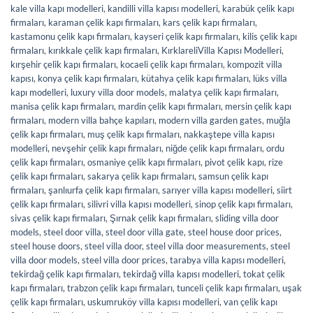
kale villa kapı modelleri
,
kandilli villa kapısı modelleri
,
karabük çelik kapı
firmaları
,
karaman çelik kapı firmaları
,
kars çelik kapı firmaları
,
kastamonu çelik kapı firmaları
,
kayseri çelik kapı firmaları
,
kilis çelik kapı
firmaları
,
kırıkkale çelik kapı firmaları
,
KırklareliVilla Kapısı Modelleri
,
kırşehir çelik kapı firmaları
,
kocaeli çelik kapı firmaları
,
kompozit villa
kapısı
,
konya çelik kapı firmaları
,
kütahya çelik kapı firmaları
,
lüks villa
kapı modelleri
,
luxury villa door models
,
malatya çelik kapı firmaları
,
manisa çelik kapı firmaları
,
mardin çelik kapı firmaları
,
mersin çelik kapı
firmaları
,
modern villa bahçe kapıları
,
modern villa garden gates
,
muğla
çelik kapı firmaları
,
muş çelik kapı firmaları
,
nakkaştepe villa kapısı
modelleri
,
nevşehir çelik kapı firmaları
,
niğde çelik kapı firmaları
,
ordu
çelik kapı firmaları
,
osmaniye çelik kapı firmaları
,
pivot çelik kapı
,
rize
çelik kapı firmaları
,
sakarya çelik kapı firmaları
,
samsun çelik kapı
firmaları
,
şanlıurfa çelik kapı firmaları
,
sarıyer villa kapısı modelleri
,
siirt
çelik kapı firmaları
,
silivri villa kapısı modelleri
,
sinop çelik kapı firmaları
,
sivas çelik kapı firmaları
,
Şırnak çelik kapı firmaları
,
sliding villa door
models
,
steel door villa
,
steel door villa gate
,
steel house door prices
,
steel house doors
,
steel villa door
,
steel villa door measurements
,
steel
villa door models
,
steel villa door prices
,
tarabya villa kapısı modelleri
,
tekirdağ çelik kapı firmaları
,
tekirdağ villa kapısı modelleri
,
tokat çelik
kapı firmaları
,
trabzon çelik kapı firmaları
,
tunceli çelik kapı firmaları
,
uşak
çelik kapı firmaları
,
uskumruköy villa kapısı modelleri
,
van çelik kapı