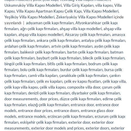
Uskumruköy Villa Kapısı Modelleri
,
Villa Giriş Kapıları
,
villa kapısı
,
Villa
Kapısı
,
Villa Kapısı Apartman Kapısı Çelik Kapı
,
Villa Kapısı Modelleri
,
Yeşilköy Villa Kapısı Modelleri
,
Zekeriyaköy Villa Kapısı Modelleri
içinde
yayınlandı
|
adıyaman çelik kapı firmaları
,
Afyonkarahisar çelik kapı
firmaları
,
ağrı çelik kapı firmaları
,
ahşap villa kapı modelleri
,
ahşap villa
kapıları
,
ahşap villa kapısı modelleri
,
Aksaray çelik kapı firmaları
,
amasya
çelik kapı firmaları
,
ankara çelik kapı firmaları
,
antalya çelik kapı firmaları
,
ardahan çelik kapı firmaları
,
artvin çelik kapı firmaları
,
aydın çelik kapı
firmaları
,
balıkesir çelik kapı firmaları
,
bartın çelik kapı firmaları
,
batman
çelik kapı firmaları
,
bayburt çelik kapı firmaları
,
bilecik çelik kapı firmaları
,
bingöl çelik kapı firmaları
,
bitlis çelik kapı firmaları
,
bodrum çelik kapı
firmaları
,
bolu çelik kapı firmaları
,
burdur çelik kapı firmaları
,
bursa çelik
kapı firmaları
,
camlı villa kapıları
,
çanakkale çelik kapı firmaları
,
çankırı
çelik kapı firmaları
,
çelik ev kapıları
,
çelik ev kapısı fiyatları
,
çelik kapı villa
,
çelik kapı villa kapısı
,
çelik villa kapısı
,
composite villa door
,
çorum çelik
kapı firmaları
,
denizli çelik kapı firmaları
,
diyarbakır çelik kapı firmaları
,
door measurements
,
door prices
,
düzce çelik kapı firmaları
,
edirne çelik
kapı firmaları
,
elazığ çelik kapı firmaları
,
entrance door
,
entrance door
models
,
entrance door prices
,
entrance doors
,
entrance glass door
models
,
entrance models
,
erzincan çelik kapı firmaları
,
erzurum çelik kapı
firmaları
,
eskişehir çelik kapı firmaları
,
exterior door
,
exterior door
measurements
,
exterior door models and prices
,
exterior doors
,
exterior