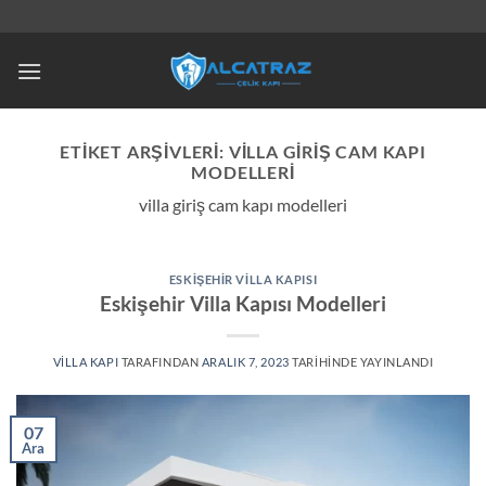
İçeriğe
atla
ETIKET ARŞIVLERI:
VILLA GIRIŞ CAM KAPI
MODELLERI
villa giriş cam kapı modelleri
ESKIŞEHIR VILLA KAPISI
Eskişehir Villa Kapısı Modelleri
VILLA KAPI
TARAFINDAN
ARALIK 7, 2023
TARIHINDE YAYINLANDI
07
Ara