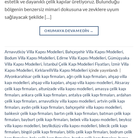
estetik ve dayanıklı çelik kapılar üretiyoruz. Bulunduğu
bölgenin benzersiz mimari dokusuna ve zevklere uyum
sağlayacak şekilde […]
OKUMAYA DEVAM EDIN
→
Arnavutköy Villa Kapısı Modelleri
,
Bahçeşehir Villa Kapısı Modelleri
,
Bodum Villa Kapısı Modelleri
,
Edirne Villa Kapısı Modelleri
,
Gümüşyaka
Villa Kapısı Modelleri
,
İstanbul Çelik Kapı Modelleri Fiyatları
,
İzmir Villa
Kapısı Modelleri
,
KırklareliVilla Kapısı Modelleri
içinde yayınlandı
|
Afyonkarahisar çelik kapı firmaları
,
ağrı çelik kapı firmaları
,
ahşap villa
kapı modelleri
,
ahşap villa kapıları
,
ahşap villa kapısı modelleri
,
Aksaray
çelik kapı firmaları
,
altunizade villa kapısı modelleri
,
amasya çelik kapı
firmaları
,
ankara çelik kapı firmaları
,
antalya çelik kapı firmaları
,
ardahan
çelik kapı firmaları
,
arnavutköy villa kapısı modelleri
,
artvin çelik kapı
firmaları
,
aydın çelik kapı firmaları
,
bahçeşehir villa kapısı modelleri
,
balıkesir çelik kapı firmaları
,
bartın çelik kapı firmaları
,
batman çelik kapı
firmaları
,
bayburt çelik kapı firmaları
,
bebek villa kapısı modelleri
,
beykoz
villa kapısı modelleri
,
beylikdüzü villa kapısı modelleri
,
bilecik çelik kapı
firmaları
,
bingöl çelik kapı firmaları
,
bitlis çelik kapı firmaları
,
bodrum çelik