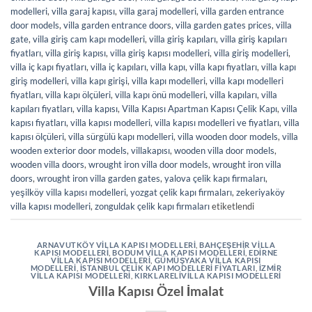
modelleri
,
villa garaj kapısı
,
villa garaj modelleri
,
villa garden entrance
door models
,
villa garden entrance doors
,
villa garden gates prices
,
villa
gate
,
villa giriş cam kapı modelleri
,
villa giriş kapıları
,
villa giriş kapıları
fiyatları
,
villa giriş kapısı
,
villa giriş kapısı modelleri
,
villa giriş modelleri
,
villa iç kapı fiyatları
,
villa iç kapıları
,
villa kapı
,
villa kapı fiyatları
,
villa kapı
giriş modelleri
,
villa kapı girişi
,
villa kapı modelleri
,
villa kapı modelleri
fiyatları
,
villa kapı ölçüleri
,
villa kapı önü modelleri
,
villa kapıları
,
villa
kapıları fiyatları
,
villa kapısı
,
Villa Kapısı Apartman Kapısı Çelik Kapı
,
villa
kapısı fiyatları
,
villa kapısı modelleri
,
villa kapısı modelleri ve fiyatları
,
villa
kapısı ölçüleri
,
villa sürgülü kapı modelleri
,
villa wooden door models
,
villa
wooden exterior door models
,
villakapısı
,
wooden villa door models
,
wooden villa doors
,
wrought iron villa door models
,
wrought iron villa
doors
,
wrought iron villa garden gates
,
yalova çelik kapı firmaları
,
yeşilköy villa kapısı modelleri
,
yozgat çelik kapı firmaları
,
zekeriyaköy
villa kapısı modelleri
,
zonguldak çelik kapı firmaları
etiketlendi
ARNAVUTKÖY VILLA KAPISI MODELLERI
,
BAHÇEŞEHIR VILLA
KAPISI MODELLERI
,
BODUM VILLA KAPISI MODELLERI
,
EDIRNE
VILLA KAPISI MODELLERI
,
GÜMÜŞYAKA VILLA KAPISI
MODELLERI
,
İSTANBUL ÇELIK KAPI MODELLERI FIYATLARI
,
İZMIR
VILLA KAPISI MODELLERI
,
KIRKLARELIVILLA KAPISI MODELLERI
Villa Kapısı Özel İmalat