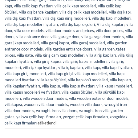
kapı
,
villa çelik kapı fiyatları
,
villa çelik kapı modelleri
,
villa çelik kapı
ölçüleri
,
villa dış bahçe kapıları
,
villa dış çelik kapı modelleri
,
villa dış kapı
,
villa dış kapı fiyatları
,
villa dış kapı giriş modelleri
,
villa dış kapı modelleri
,
villa dış kapı modelleri fiyatları
,
villa dış kapı ölçüleri
,
Villa dış kapıları
,
villa
door
,
villa door models
,
villa door models and prices
,
villa door prices
,
villa
doors
,
villa entrance door
,
villa garage door
,
villa garage door models
,
villa
garaj kapı modelleri
,
villa garaj kapısı
,
villa garaj modelleri
,
villa garden
entrance door models
,
villa garden entrance doors
,
villa garden gates
prices
,
villa gate
,
villa giriş cam kapı modelleri
,
villa giriş kapıları
,
villa giriş
kapıları fiyatları
,
villa giriş kapısı
,
villa giriş kapısı modelleri
,
villa giriş
modelleri
,
villa iç kapı fiyatları
,
villa iç kapıları
,
villa kapı
,
villa kapı fiyatları
,
villa kapı giriş modelleri
,
villa kapı girişi
,
villa kapı modelleri
,
villa kapı
modelleri fiyatları
,
villa kapı ölçüleri
,
villa kapı önü modelleri
,
villa kapıları
,
villa kapıları fiyatları
,
villa kapısı
,
villa kapısı fiyatları
,
villa kapısı modelleri
,
villa kapısı modelleri ve fiyatları
,
villa kapısı ölçüleri
,
villa sürgülü kapı
modelleri
,
villa wooden door models
,
villa wooden exterior door models
,
villakapısı
,
wooden villa door models
,
wooden villa doors
,
wrought iron
villa door models
,
wrought iron villa doors
,
wrought iron villa garden
gates
,
yalova çelik kapı firmaları
,
yozgat çelik kapı firmaları
,
zonguldak
çelik kapı firmaları
etiketlendi