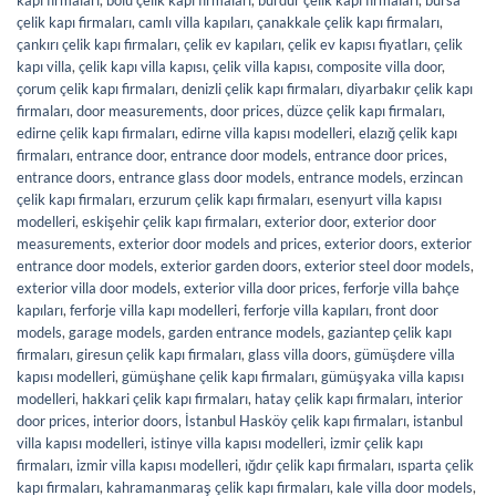
kapı firmaları
,
bolu çelik kapı firmaları
,
burdur çelik kapı firmaları
,
bursa
çelik kapı firmaları
,
camlı villa kapıları
,
çanakkale çelik kapı firmaları
,
çankırı çelik kapı firmaları
,
çelik ev kapıları
,
çelik ev kapısı fiyatları
,
çelik
kapı villa
,
çelik kapı villa kapısı
,
çelik villa kapısı
,
composite villa door
,
çorum çelik kapı firmaları
,
denizli çelik kapı firmaları
,
diyarbakır çelik kapı
firmaları
,
door measurements
,
door prices
,
düzce çelik kapı firmaları
,
edirne çelik kapı firmaları
,
edirne villa kapısı modelleri
,
elazığ çelik kapı
firmaları
,
entrance door
,
entrance door models
,
entrance door prices
,
entrance doors
,
entrance glass door models
,
entrance models
,
erzincan
çelik kapı firmaları
,
erzurum çelik kapı firmaları
,
esenyurt villa kapısı
modelleri
,
eskişehir çelik kapı firmaları
,
exterior door
,
exterior door
measurements
,
exterior door models and prices
,
exterior doors
,
exterior
entrance door models
,
exterior garden doors
,
exterior steel door models
,
exterior villa door models
,
exterior villa door prices
,
ferforje villa bahçe
kapıları
,
ferforje villa kapı modelleri
,
ferforje villa kapıları
,
front door
models
,
garage models
,
garden entrance models
,
gaziantep çelik kapı
firmaları
,
giresun çelik kapı firmaları
,
glass villa doors
,
gümüşdere villa
kapısı modelleri
,
gümüşhane çelik kapı firmaları
,
gümüşyaka villa kapısı
modelleri
,
hakkari çelik kapı firmaları
,
hatay çelik kapı firmaları
,
interior
door prices
,
interior doors
,
İstanbul Hasköy çelik kapı firmaları
,
istanbul
villa kapısı modelleri
,
istinye villa kapısı modelleri
,
izmir çelik kapı
firmaları
,
izmir villa kapısı modelleri
,
ığdır çelik kapı firmaları
,
ısparta çelik
kapı firmaları
,
kahramanmaraş çelik kapı firmaları
,
kale villa door models
,