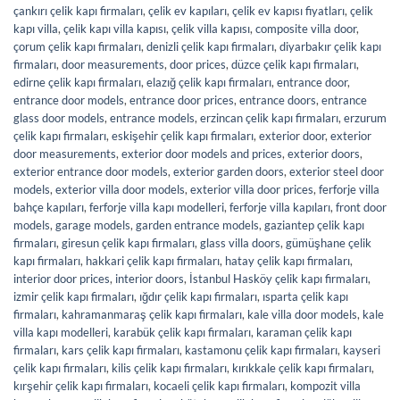
çankırı çelik kapı firmaları
,
çelik ev kapıları
,
çelik ev kapısı fiyatları
,
çelik
kapı villa
,
çelik kapı villa kapısı
,
çelik villa kapısı
,
composite villa door
,
çorum çelik kapı firmaları
,
denizli çelik kapı firmaları
,
diyarbakır çelik kapı
firmaları
,
door measurements
,
door prices
,
düzce çelik kapı firmaları
,
edirne çelik kapı firmaları
,
elazığ çelik kapı firmaları
,
entrance door
,
entrance door models
,
entrance door prices
,
entrance doors
,
entrance
glass door models
,
entrance models
,
erzincan çelik kapı firmaları
,
erzurum
çelik kapı firmaları
,
eskişehir çelik kapı firmaları
,
exterior door
,
exterior
door measurements
,
exterior door models and prices
,
exterior doors
,
exterior entrance door models
,
exterior garden doors
,
exterior steel door
models
,
exterior villa door models
,
exterior villa door prices
,
ferforje villa
bahçe kapıları
,
ferforje villa kapı modelleri
,
ferforje villa kapıları
,
front door
models
,
garage models
,
garden entrance models
,
gaziantep çelik kapı
firmaları
,
giresun çelik kapı firmaları
,
glass villa doors
,
gümüşhane çelik
kapı firmaları
,
hakkari çelik kapı firmaları
,
hatay çelik kapı firmaları
,
interior door prices
,
interior doors
,
İstanbul Hasköy çelik kapı firmaları
,
izmir çelik kapı firmaları
,
ığdır çelik kapı firmaları
,
ısparta çelik kapı
firmaları
,
kahramanmaraş çelik kapı firmaları
,
kale villa door models
,
kale
villa kapı modelleri
,
karabük çelik kapı firmaları
,
karaman çelik kapı
firmaları
,
kars çelik kapı firmaları
,
kastamonu çelik kapı firmaları
,
kayseri
çelik kapı firmaları
,
kilis çelik kapı firmaları
,
kırıkkale çelik kapı firmaları
,
kırşehir çelik kapı firmaları
,
kocaeli çelik kapı firmaları
,
kompozit villa