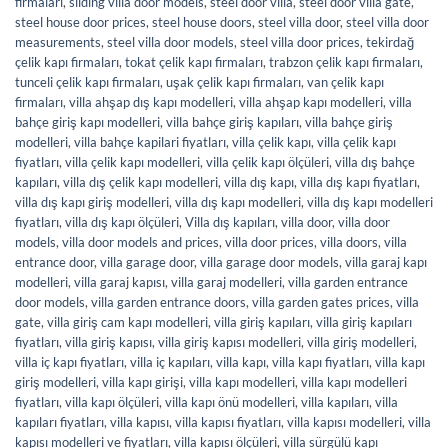
firmaları
,
sliding villa door models
,
steel door villa
,
steel door villa gate
,
steel house door prices
,
steel house doors
,
steel villa door
,
steel villa door
measurements
,
steel villa door models
,
steel villa door prices
,
tekirdağ
çelik kapı firmaları
,
tokat çelik kapı firmaları
,
trabzon çelik kapı firmaları
,
tunceli çelik kapı firmaları
,
uşak çelik kapı firmaları
,
van çelik kapı
firmaları
,
villa ahşap dış kapı modelleri
,
villa ahşap kapı modelleri
,
villa
bahçe giriş kapı modelleri
,
villa bahçe giriş kapıları
,
villa bahçe giriş
modelleri
,
villa bahçe kapilari fiyatları
,
villa çelik kapı
,
villa çelik kapı
fiyatları
,
villa çelik kapı modelleri
,
villa çelik kapı ölçüleri
,
villa dış bahçe
kapıları
,
villa dış çelik kapı modelleri
,
villa dış kapı
,
villa dış kapı fiyatları
,
villa dış kapı giriş modelleri
,
villa dış kapı modelleri
,
villa dış kapı modelleri
fiyatları
,
villa dış kapı ölçüleri
,
Villa dış kapıları
,
villa door
,
villa door
models
,
villa door models and prices
,
villa door prices
,
villa doors
,
villa
entrance door
,
villa garage door
,
villa garage door models
,
villa garaj kapı
modelleri
,
villa garaj kapısı
,
villa garaj modelleri
,
villa garden entrance
door models
,
villa garden entrance doors
,
villa garden gates prices
,
villa
gate
,
villa giriş cam kapı modelleri
,
villa giriş kapıları
,
villa giriş kapıları
fiyatları
,
villa giriş kapısı
,
villa giriş kapısı modelleri
,
villa giriş modelleri
,
villa iç kapı fiyatları
,
villa iç kapıları
,
villa kapı
,
villa kapı fiyatları
,
villa kapı
giriş modelleri
,
villa kapı girişi
,
villa kapı modelleri
,
villa kapı modelleri
fiyatları
,
villa kapı ölçüleri
,
villa kapı önü modelleri
,
villa kapıları
,
villa
kapıları fiyatları
,
villa kapısı
,
villa kapısı fiyatları
,
villa kapısı modelleri
,
villa
kapısı modelleri ve fiyatları
,
villa kapısı ölçüleri
,
villa sürgülü kapı