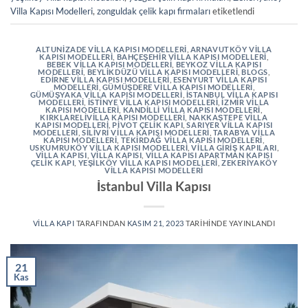
Villa Kapısı Modelleri
,
zonguldak çelik kapı firmaları
etiketlendi
ALTUNIZADE VILLA KAPISI MODELLERI
,
ARNAVUTKÖY VILLA
KAPISI MODELLERI
,
BAHÇEŞEHIR VILLA KAPISI MODELLERI
,
BEBEK VILLA KAPISI MODELLERI
,
BEYKOZ VILLA KAPISI
MODELLERI
,
BEYLIKDÜZÜ VILLA KAPISI MODELLERI
,
BLOGS
,
EDIRNE VILLA KAPISI MODELLERI
,
ESENYURT VILLA KAPISI
MODELLERI
,
GÜMÜŞDERE VILLA KAPISI MODELLERI
,
GÜMÜŞYAKA VILLA KAPISI MODELLERI
,
İSTANBUL VILLA KAPISI
MODELLERI
,
İSTINYE VILLA KAPISI MODELLERI
,
İZMIR VILLA
KAPISI MODELLERI
,
KANDILLI VILLA KAPISI MODELLERI
,
KIRKLARELIVILLA KAPISI MODELLERI
,
NAKKAŞTEPE VILLA
KAPISI MODELLERI
,
PIVOT ÇELIK KAPI
,
SARIYER VILLA KAPISI
MODELLERI
,
SILIVRI VILLA KAPISI MODELLERI
,
TARABYA VILLA
KAPISI MODELLERI
,
TEKIRDAĞ VILLA KAPISI MODELLERI
,
USKUMRUKÖY VILLA KAPISI MODELLERI
,
VILLA GIRIŞ KAPILARI
,
VILLA KAPISI
,
VILLA KAPISI
,
VILLA KAPISI APARTMAN KAPISI
ÇELIK KAPI
,
YEŞILKÖY VILLA KAPISI MODELLERI
,
ZEKERIYAKÖY
VILLA KAPISI MODELLERI
İstanbul Villa Kapısı
VILLA KAPI
TARAFINDAN
KASIM 21, 2023
TARIHINDE YAYINLANDI
21
Kas