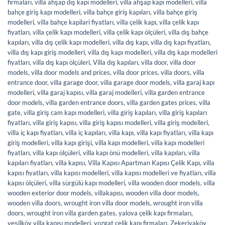
firmaları
,
villa ahşap dış kapı modelleri
,
villa ahşap kapı modelleri
,
villa
bahçe giriş kapı modelleri
,
villa bahçe giriş kapıları
,
villa bahçe giriş
modelleri
,
villa bahçe kapilari fiyatları
,
villa çelik kapı
,
villa çelik kapı
fiyatları
,
villa çelik kapı modelleri
,
villa çelik kapı ölçüleri
,
villa dış bahçe
kapıları
,
villa dış çelik kapı modelleri
,
villa dış kapı
,
villa dış kapı fiyatları
,
villa dış kapı giriş modelleri
,
villa dış kapı modelleri
,
villa dış kapı modelleri
fiyatları
,
villa dış kapı ölçüleri
,
Villa dış kapıları
,
villa door
,
villa door
models
,
villa door models and prices
,
villa door prices
,
villa doors
,
villa
entrance door
,
villa garage door
,
villa garage door models
,
villa garaj kapı
modelleri
,
villa garaj kapısı
,
villa garaj modelleri
,
villa garden entrance
door models
,
villa garden entrance doors
,
villa garden gates prices
,
villa
gate
,
villa giriş cam kapı modelleri
,
villa giriş kapıları
,
villa giriş kapıları
fiyatları
,
villa giriş kapısı
,
villa giriş kapısı modelleri
,
villa giriş modelleri
,
villa iç kapı fiyatları
,
villa iç kapıları
,
villa kapı
,
villa kapı fiyatları
,
villa kapı
giriş modelleri
,
villa kapı girişi
,
villa kapı modelleri
,
villa kapı modelleri
fiyatları
,
villa kapı ölçüleri
,
villa kapı önü modelleri
,
villa kapıları
,
villa
kapıları fiyatları
,
villa kapısı
,
Villa Kapısı Apartman Kapısı Çelik Kapı
,
villa
kapısı fiyatları
,
villa kapısı modelleri
,
villa kapısı modelleri ve fiyatları
,
villa
kapısı ölçüleri
,
villa sürgülü kapı modelleri
,
villa wooden door models
,
villa
wooden exterior door models
,
villakapısı
,
wooden villa door models
,
wooden villa doors
,
wrought iron villa door models
,
wrought iron villa
doors
,
wrought iron villa garden gates
,
yalova çelik kapı firmaları
,
yeşilköy villa kapısı modelleri
,
yozgat çelik kapı firmaları
,
Zekeriyaköy