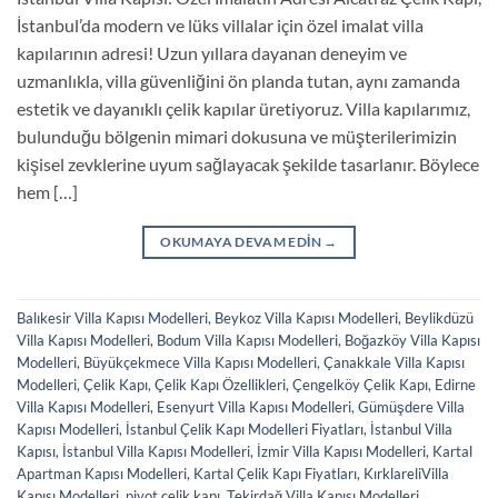
İstanbul’da modern ve lüks villalar için özel imalat villa
kapılarının adresi! Uzun yıllara dayanan deneyim ve
uzmanlıkla, villa güvenliğini ön planda tutan, aynı zamanda
estetik ve dayanıklı çelik kapılar üretiyoruz. Villa kapılarımız,
bulunduğu bölgenin mimari dokusuna ve müşterilerimizin
kişisel zevklerine uyum sağlayacak şekilde tasarlanır. Böylece
hem […]
OKUMAYA DEVAM EDIN
→
Balıkesir Villa Kapısı Modelleri
,
Beykoz Villa Kapısı Modelleri
,
Beylikdüzü
Villa Kapısı Modelleri
,
Bodum Villa Kapısı Modelleri
,
Boğazköy Villa Kapısı
Modelleri
,
Büyükçekmece Villa Kapısı Modelleri
,
Çanakkale Villa Kapısı
Modelleri
,
Çelik Kapı
,
Çelik Kapı Özellikleri
,
Çengelköy Çelik Kapı
,
Edirne
Villa Kapısı Modelleri
,
Esenyurt Villa Kapısı Modelleri
,
Gümüşdere Villa
Kapısı Modelleri
,
İstanbul Çelik Kapı Modelleri Fiyatları
,
İstanbul Villa
Kapısı
,
İstanbul Villa Kapısı Modelleri
,
İzmir Villa Kapısı Modelleri
,
Kartal
Apartman Kapısı Modelleri
,
Kartal Çelik Kapı Fiyatları
,
KırklareliVilla
Kapısı Modelleri
,
pivot çelik kapı
,
Tekirdağ Villa Kapısı Modelleri
,