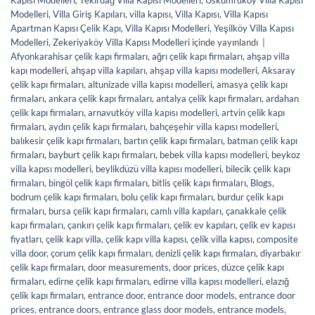
Kapısı Modelleri
,
Tekirdağ Villa Kapısı Modelleri
,
Uskumruköy Villa Kapısı
Modelleri
,
Villa Giriş Kapıları
,
villa kapısı
,
Villa Kapısı
,
Villa Kapısı
Apartman Kapısı Çelik Kapı
,
Villa Kapısı Modelleri
,
Yeşilköy Villa Kapısı
Modelleri
,
Zekeriyaköy Villa Kapısı Modelleri
içinde yayınlandı
|
Afyonkarahisar çelik kapı firmaları
,
ağrı çelik kapı firmaları
,
ahşap villa
kapı modelleri
,
ahşap villa kapıları
,
ahşap villa kapısı modelleri
,
Aksaray
çelik kapı firmaları
,
altunizade villa kapısı modelleri
,
amasya çelik kapı
firmaları
,
ankara çelik kapı firmaları
,
antalya çelik kapı firmaları
,
ardahan
çelik kapı firmaları
,
arnavutköy villa kapısı modelleri
,
artvin çelik kapı
firmaları
,
aydın çelik kapı firmaları
,
bahçeşehir villa kapısı modelleri
,
balıkesir çelik kapı firmaları
,
bartın çelik kapı firmaları
,
batman çelik kapı
firmaları
,
bayburt çelik kapı firmaları
,
bebek villa kapısı modelleri
,
beykoz
villa kapısı modelleri
,
beylikdüzü villa kapısı modelleri
,
bilecik çelik kapı
firmaları
,
bingöl çelik kapı firmaları
,
bitlis çelik kapı firmaları
,
Blogs
,
bodrum çelik kapı firmaları
,
bolu çelik kapı firmaları
,
burdur çelik kapı
firmaları
,
bursa çelik kapı firmaları
,
camlı villa kapıları
,
çanakkale çelik
kapı firmaları
,
çankırı çelik kapı firmaları
,
çelik ev kapıları
,
çelik ev kapısı
fiyatları
,
çelik kapı villa
,
çelik kapı villa kapısı
,
çelik villa kapısı
,
composite
villa door
,
çorum çelik kapı firmaları
,
denizli çelik kapı firmaları
,
diyarbakır
çelik kapı firmaları
,
door measurements
,
door prices
,
düzce çelik kapı
firmaları
,
edirne çelik kapı firmaları
,
edirne villa kapısı modelleri
,
elazığ
çelik kapı firmaları
,
entrance door
,
entrance door models
,
entrance door
prices
,
entrance doors
,
entrance glass door models
,
entrance models
,