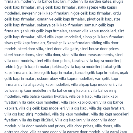
firmaları
,
modern villa bahçe kapıları
,
modern villa garden gates
,
muğla
çelik kapı firmaları
,
muş çelik kapı firmaları
,
nakkaştepe villa kapısı
modelleri
,
nevşehir çelik kapı firmaları
,
niğde çelik kapı firmaları
,
ordu
çelik kapı firmaları
,
osmaniye çelik kapı firmaları
,
pivot çelik kapı
,
rize
çelik kapı firmaları
,
sakarya çelik kapı firmaları
,
samsun çelik kapı
firmaları
,
şanlıurfa çelik kapı firmaları
,
sarıyer villa kapısı modelleri
,
siirt
çelik kapı firmaları
,
silivri villa kapısı modelleri
,
sinop çelik kapı firmaları
,
sivas çelik kapı firmaları
,
Şırnak çelik kapı firmaları
,
sliding villa door
models
,
steel door villa
,
steel door villa gate
,
steel house door prices
,
steel house doors
,
steel villa door
,
steel villa door measurements
,
steel
villa door models
,
steel villa door prices
,
tarabya villa kapısı modelleri
,
tekirdağ çelik kapı firmaları
,
tekirdağ villa kapısı modelleri
,
tokat çelik
kapı firmaları
,
trabzon çelik kapı firmaları
,
tunceli çelik kapı firmaları
,
uşak
çelik kapı firmaları
,
uskumruköy villa kapısı modelleri
,
van çelik kapı
firmaları
,
villa ahşap dış kapı modelleri
,
villa ahşap kapı modelleri
,
villa
bahçe giriş kapı modelleri
,
villa bahçe giriş kapıları
,
villa bahçe giriş
modelleri
,
villa bahçe kapilari fiyatları
,
villa çelik kapı
,
villa çelik kapı
fiyatları
,
villa çelik kapı modelleri
,
villa çelik kapı ölçüleri
,
villa dış bahçe
kapıları
,
villa dış çelik kapı modelleri
,
villa dış kapı
,
villa dış kapı fiyatları
,
villa dış kapı giriş modelleri
,
villa dış kapı modelleri
,
villa dış kapı modelleri
fiyatları
,
villa dış kapı ölçüleri
,
Villa dış kapıları
,
villa door
,
villa door
models
,
villa door models and prices
,
villa door prices
,
villa doors
,
villa
entrance door
,
villa garage door
,
villa garage door models
,
villa garaj kapı