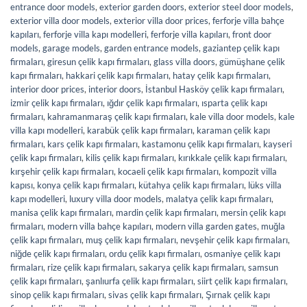
entrance door models
,
exterior garden doors
,
exterior steel door models
,
exterior villa door models
,
exterior villa door prices
,
ferforje villa bahçe
kapıları
,
ferforje villa kapı modelleri
,
ferforje villa kapıları
,
front door
models
,
garage models
,
garden entrance models
,
gaziantep çelik kapı
firmaları
,
giresun çelik kapı firmaları
,
glass villa doors
,
gümüşhane çelik
kapı firmaları
,
hakkari çelik kapı firmaları
,
hatay çelik kapı firmaları
,
interior door prices
,
interior doors
,
İstanbul Hasköy çelik kapı firmaları
,
izmir çelik kapı firmaları
,
ığdır çelik kapı firmaları
,
ısparta çelik kapı
firmaları
,
kahramanmaraş çelik kapı firmaları
,
kale villa door models
,
kale
villa kapı modelleri
,
karabük çelik kapı firmaları
,
karaman çelik kapı
firmaları
,
kars çelik kapı firmaları
,
kastamonu çelik kapı firmaları
,
kayseri
çelik kapı firmaları
,
kilis çelik kapı firmaları
,
kırıkkale çelik kapı firmaları
,
kırşehir çelik kapı firmaları
,
kocaeli çelik kapı firmaları
,
kompozit villa
kapısı
,
konya çelik kapı firmaları
,
kütahya çelik kapı firmaları
,
lüks villa
kapı modelleri
,
luxury villa door models
,
malatya çelik kapı firmaları
,
manisa çelik kapı firmaları
,
mardin çelik kapı firmaları
,
mersin çelik kapı
firmaları
,
modern villa bahçe kapıları
,
modern villa garden gates
,
muğla
çelik kapı firmaları
,
muş çelik kapı firmaları
,
nevşehir çelik kapı firmaları
,
niğde çelik kapı firmaları
,
ordu çelik kapı firmaları
,
osmaniye çelik kapı
firmaları
,
rize çelik kapı firmaları
,
sakarya çelik kapı firmaları
,
samsun
çelik kapı firmaları
,
şanlıurfa çelik kapı firmaları
,
siirt çelik kapı firmaları
,
sinop çelik kapı firmaları
,
sivas çelik kapı firmaları
,
Şırnak çelik kapı