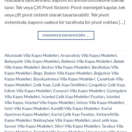
tanır. Tek veya Çift Pivot Sistemi: Pivot menteşeli kapılar, tek
veya çift pivot sistemi olarak tasarlanabilir. Tek pivot
sisteminde, kapının sadece bir tarafında bir pivot noktası […]
OKUMAYA DEVAM EDIN
→
Altunizade Villa Kapısı Modelleri
,
Arnavutköy Villa Kapısı Modelleri
,
Bahçeşehir Villa Kapısı Modelleri
,
Balıkesir Villa Kapısı Modelleri
,
Bebek
Villa Kapısı Modelleri
,
Beykoz Villa Kapısı Modelleri
,
Beylikdüzü Villa
Kapısı Modelleri
,
Blogs
,
Bodum Villa Kapısı Modelleri
,
Boğazköy Villa
Kapısı Modelleri
,
Büyükçekmece Villa Kapısı Modelleri
,
Çanakkale Villa
Kapısı Modelleri
,
Çelik Kapı
,
Çelik Kapı Özellikleri
,
Çengelköy Çelik Kapı
,
Edirne Villa Kapısı Modelleri
,
Esenyurt Villa Kapısı Modelleri
,
Gümüşdere
Villa Kapısı Modelleri
,
İstanbul Çelik Kapı Modelleri Fiyatları
,
İstanbul
Villa Kapısı
,
İstanbul Villa Kapısı Modelleri
,
İstinye Villa Kapısı Modelleri
,
İzmir Villa Kapısı Modelleri
,
Kandilli Villa Kapısı Modelleri
,
Kartal
Apartman Kapısı Modelleri
,
Kartal Çelik Kapı Fiyatları
,
KırklareliVilla
Kapısı Modelleri
,
Nakkaştepe Villa Kapısı Modelleri
,
pivot çelik kapı
,
Sarıyer Villa Kapısı Modelleri
,
Silivri Villa Kapısı Modelleri
,
Tarabya Villa