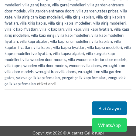
modelleri
,
villa garaj kapısı
,
villa garaj modelleri
,
villa garden entrance
door models
,
villa garden entrance doors
,
villa garden gates prices
,
villa
gate
,
villa giriş cam kapı modelleri
,
villa giriş kapıları
,
villa giriş kapıları
fiyatları
,
villa giriş kapısı
,
villa giriş kapısı modelleri
,
villa giriş modelleri
,
villa iç kapı fiyatları
,
villa iç kapıları
,
villa kapı
,
villa kapı fiyatları
,
villa kapı
giriş modelleri
,
villa kapı girişi
,
villa kapı modelleri
,
villa kapı modelleri
fiyatları
,
villa kapı ölçüleri
,
villa kapı önü modelleri
,
villa kapıları
,
villa
kapıları fiyatları
,
villa kapısı
,
villa kapısı fiyatları
,
villa kapısı modelleri
,
villa
kapısı modelleri ve fiyatları
,
villa kapısı ölçüleri
,
villa sürgülü kapı
modelleri
,
villa wooden door models
,
villa wooden exterior door models
,
villakapısı
,
wooden villa door models
,
wooden villa doors
,
wrought iron
villa door models
,
wrought iron villa doors
,
wrought iron villa garden
gates
,
yalova çelik kapı firmaları
,
yozgat çelik kapı firmaları
,
zonguldak
çelik kapı firmaları
etiketlendi
Bizi Arayın
WhatsApp
Copyright 2026 ©
Alcatraz Çelik Kapı