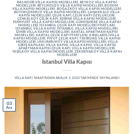
BALIKESIR VILLA KAPISI MODELLERI
,
BEYKOZ VILLA KAPISI
MODELLERI
,
BEYLIKDÜZÜ VILLA KAPISI MODELLERI
,
BODUM
VILLA KAPISI MODELLERI
,
BOĞAZKÖY VILLA KAPISI MODELLERI
,
BÜYÜKÇEKMECE VILLA KAPISI MODELLERI
,
ÇANAKKALE VILLA
KAPISI MODELLERI
,
ÇELIK KAPI
,
ÇELIK KAPI ÖZELLIKLERI
,
ÇENGELKÖY ÇELIK KAPI
,
EDIRNE VILLA KAPISI MODELLERI
,
ESENYURT VILLA KAPISI MODELLERI
,
GÜMÜŞDERE VILLA KAPISI
MODELLERI
,
İSTANBUL ÇELIK KAPI MODELLERI FIYATLARI
,
İSTANBUL VILLA KAPISI
,
İSTANBUL VILLA KAPISI MODELLERI
,
İZMIR VILLA KAPISI MODELLERI
,
KARTAL APARTMAN KAPISI
MODELLERI
,
KARTAL ÇELIK KAPI FIYATLARI
,
KIRKLARELIVILLA
KAPISI MODELLERI
,
PIVOT ÇELIK KAPI
,
TEKIRDAĞ VILLA KAPISI
MODELLERI
,
USKUMRUKÖY VILLA KAPISI MODELLERI
,
VILLA
GIRIŞ KAPILARI
,
VILLA KAPISI
,
VILLA KAPISI
,
VILLA KAPISI
APARTMAN KAPISI ÇELIK KAPI
,
VILLA KAPISI MODELLERI
,
YEŞILKÖY VILLA KAPISI MODELLERI
,
ZEKERIYAKÖY VILLA KAPISI
MODELLERI
İstanbul Villa Kapısı
VILLA KAPI
TARAFINDAN
ARALIK 3, 2023
TARIHINDE YAYINLANDI
03
Ara