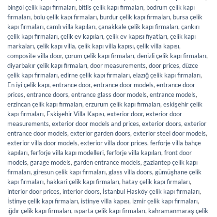
bingöl çelik kapı firmaları
,
bitlis çelik kapı firmaları
,
bodrum çelik kapı
firmaları
,
bolu çelik kapı firmaları
,
burdur çelik kapı firmaları
,
bursa çelik
kapı firmaları
,
camlı villa kapıları
,
çanakkale çelik kapı firmaları
,
çankırı
çelik kapı firmaları
,
çelik ev kapıları
,
çelik ev kapısı fiyatları
,
çelik kapı
markaları
,
çelik kapı villa
,
çelik kapı villa kapısı
,
çelik villa kapısı
,
composite villa door
,
çorum çelik kapı firmaları
,
denizli çelik kapı firmaları
,
diyarbakır çelik kapı firmaları
,
door measurements
,
door prices
,
düzce
çelik kapı firmaları
,
edirne çelik kapı firmaları
,
elazığ çelik kapı firmaları
,
En iyi çelik kapı
,
entrance door
,
entrance door models
,
entrance door
prices
,
entrance doors
,
entrance glass door models
,
entrance models
,
erzincan çelik kapı firmaları
,
erzurum çelik kapı firmaları
,
eskişehir çelik
kapı firmaları
,
Eskişehir Villa Kapısı
,
exterior door
,
exterior door
measurements
,
exterior door models and prices
,
exterior doors
,
exterior
entrance door models
,
exterior garden doors
,
exterior steel door models
,
exterior villa door models
,
exterior villa door prices
,
ferforje villa bahçe
kapıları
,
ferforje villa kapı modelleri
,
ferforje villa kapıları
,
front door
models
,
garage models
,
garden entrance models
,
gaziantep çelik kapı
firmaları
,
giresun çelik kapı firmaları
,
glass villa doors
,
gümüşhane çelik
kapı firmaları
,
hakkari çelik kapı firmaları
,
hatay çelik kapı firmaları
,
interior door prices
,
interior doors
,
İstanbul Hasköy çelik kapı firmaları
,
İstinye çelik kapı firmaları
,
istinye villa kapısı
,
izmir çelik kapı firmaları
,
ığdır çelik kapı firmaları
,
ısparta çelik kapı firmaları
,
kahramanmaraş çelik