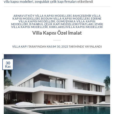
villa kapısı modelleri
,
zonguldak çelik kapı firmaları
etiketlendi
ARNAVUTKÖY VILLA KAPISI MODELLERI
,
BAHÇEŞEHIR VILLA
KAPISI MODELLERI
,
BODUM VILLA KAPISI MODELLERI
,
EDIRNE
VILLA KAPISI MODELLERI
,
GÜMÜŞYAKA VILLA KAPISI
MODELLERI
,
İSTANBUL ÇELIK KAPI MODELLERI FIYATLARI
,
İZMIR
VILLA KAPISI MODELLERI
,
KIRKLARELIVILLA KAPISI MODELLERI
Villa Kapısı Özel İmalat
VILLA KAPI
TARAFINDAN
KASIM 30, 2023
TARIHINDE YAYINLANDI
30
Kas