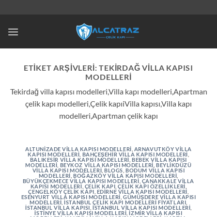
İçeriğe
atla
ETIKET ARŞIVLERI:
TEKIRDAĞ VILLA KAPISI
MODELLERI
Tekirdağ villa kapısı modelleri,Villa kapı modelleri,Apartman
çelik kapı modelleri,Çelik kapıiVilla kapısı,Villa kapı
modelleri,Apartman çelik kapı
ALTUNIZADE VILLA KAPISI MODELLERI
,
ARNAVUTKÖY VILLA
KAPISI MODELLERI
,
BAHÇEŞEHIR VILLA KAPISI MODELLERI
,
BALIKESIR VILLA KAPISI MODELLERI
,
BEBEK VILLA KAPISI
MODELLERI
,
BEYKOZ VILLA KAPISI MODELLERI
,
BEYLIKDÜZÜ
VILLA KAPISI MODELLERI
,
BLOGS
,
BODUM VILLA KAPISI
MODELLERI
,
BOĞAZKÖY VILLA KAPISI MODELLERI
,
BÜYÜKÇEKMECE VILLA KAPISI MODELLERI
,
ÇANAKKALE VILLA
KAPISI MODELLERI
,
ÇELIK KAPI
,
ÇELIK KAPI ÖZELLIKLERI
,
ÇENGELKÖY ÇELIK KAPI
,
EDIRNE VILLA KAPISI MODELLERI
,
ESENYURT VILLA KAPISI MODELLERI
,
GÜMÜŞDERE VILLA KAPISI
MODELLERI
,
İSTANBUL ÇELIK KAPI MODELLERI FIYATLARI
,
İSTANBUL VILLA KAPISI
,
İSTANBUL VILLA KAPISI MODELLERI
,
İSTINYE VILLA KAPISI MODELLERI
,
İZMIR VILLA KAPISI