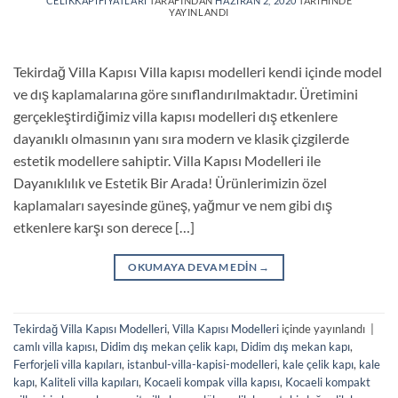
CELIKKAPIFIYATLARI
TARAFINDAN
HAZIRAN 2, 2020
TARIHINDE
YAYINLANDI
Tekirdağ Villa Kapısı Villa kapısı modelleri kendi içinde model
ve dış kaplamalarına göre sınıflandırılmaktadır. Üretimini
gerçekleştirdiğimiz villa kapısı modelleri dış etkenlere
dayanıklı olmasının yanı sıra modern ve klasik çizgilerde
estetik modellere sahiptir. Villa Kapısı Modelleri ile
Dayanıklılık ve Estetik Bir Arada! Ürünlerimizin özel
kaplamaları sayesinde güneş, yağmur ve nem gibi dış
etkenlere karşı son derece […]
OKUMAYA DEVAM EDIN
→
Tekirdağ Villa Kapısı Modelleri
,
Villa Kapısı Modelleri
içinde yayınlandı
|
camlı villa kapısı
,
Didim dış mekan çelik kapı
,
Didim dış mekan kapı
,
Ferforjeli villa kapıları
,
istanbul-villa-kapisi-modelleri
,
kale çelik kapı
,
kale
kapı
,
Kaliteli villa kapıları
,
Kocaeli kompak villa kapısı
,
Kocaeli kompakt