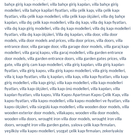
bahçe giriş kapı modelleri
,
villa bahçe giriş kapıları
,
villa bahçe giriş
modelleri
,
villa bahçe kapilari fiyatları
,
villa çelik kapı
,
villa çelik kapı
fiyatları
,
villa çelik kapı modelleri
,
villa çelik kapı ölçüleri
,
villa dış bahçe
kapıları
,
villa dış çelik kapı modelleri
,
villa dış kapı
,
villa dış kapı fiyatları
,
villa dış kapı giriş modelleri
,
villa dış kapı modelleri
,
villa dış kapı modelleri
fiyatları
,
villa dış kapı ölçüleri
,
Villa dış kapıları
,
villa door
,
villa door
models
,
villa door models and prices
,
villa door prices
,
villa doors
,
villa
entrance door
,
villa garage door
,
villa garage door models
,
villa garaj kapı
modelleri
,
villa garaj kapısı
,
villa garaj modelleri
,
villa garden entrance
door models
,
villa garden entrance doors
,
villa garden gates prices
,
villa
gate
,
villa giriş cam kapı modelleri
,
villa giriş kapıları
,
villa giriş kapıları
fiyatları
,
villa giriş kapısı
,
villa giriş kapısı modelleri
,
villa giriş modelleri
,
villa iç kapı fiyatları
,
villa iç kapıları
,
villa kapı
,
villa kapı fiyatları
,
villa kapı
giriş modelleri
,
villa kapı girişi
,
villa kapı modelleri
,
villa kapı modelleri
fiyatları
,
villa kapı ölçüleri
,
villa kapı önü modelleri
,
villa kapıları
,
villa
kapıları fiyatları
,
villa kapısı
,
Villa Kapısı Apartman Kapısı Çelik Kapı
,
villa
kapısı fiyatları
,
villa kapısı modelleri
,
villa kapısı modelleri ve fiyatları
,
villa
kapısı ölçüleri
,
villa sürgülü kapı modelleri
,
villa wooden door models
,
villa
wooden exterior door models
,
villakapısı
,
wooden villa door models
,
wooden villa doors
,
wrought iron villa door models
,
wrought iron villa
doors
,
wrought iron villa garden gates
,
yalova çelik kapı firmaları
,
yeşilköy villa kapısı modelleri
,
yozgat çelik kapı firmaları
,
zekeriyaköy