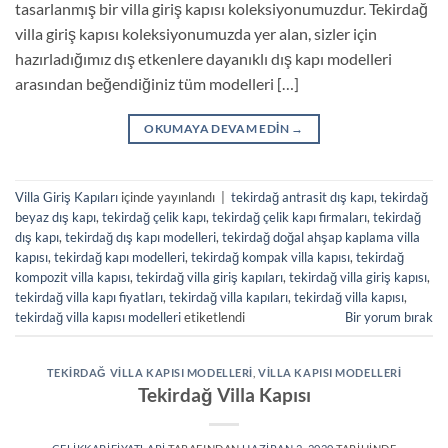
tasarlanmış bir villa giriş kapısı koleksiyonumuzdur. Tekirdağ
villa giriş kapısı koleksiyonumuzda yer alan, sizler için
hazırladığımız dış etkenlere dayanıklı dış kapı modelleri
arasından beğendiğiniz tüm modelleri […]
OKUMAYA DEVAM EDIN
→
Villa Giriş Kapıları
içinde yayınlandı
|
tekirdağ antrasit dış kapı
,
tekirdağ
beyaz dış kapı
,
tekirdağ çelik kapı
,
tekirdağ çelik kapı firmaları
,
tekirdağ
dış kapı
,
tekirdağ dış kapı modelleri
,
tekirdağ doğal ahşap kaplama villa
kapısı
,
tekirdağ kapı modelleri
,
tekirdağ kompak villa kapısı
,
tekirdağ
kompozit villa kapısı
,
tekirdağ villa giriş kapıları
,
tekirdağ villa giriş kapısı
,
tekirdağ villa kapı fiyatları
,
tekirdağ villa kapıları
,
tekirdağ villa kapısı
,
tekirdağ villa kapısı modelleri
etiketlendi
Bir yorum bırak
TEKIRDAĞ VILLA KAPISI MODELLERI
,
VILLA KAPISI MODELLERI
Tekirdağ Villa Kapısı