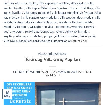
fiyatları
,
villa kapı ölçüleri
,
villa kapı önü modelleri
,
villa kapıları
,
villa
kapıları fiyatları
,
villa kapısı
,
Villa Kapısı Apartman Kapısı Çelik Kapı
,
villa
kapısı fiyatları
,
villa kapısı modelleri
,
villa kapısı modelleri ve fiyatları
,
villa
kapısı ölçüleri
,
villa sürgülü kapı modelleri
,
villa wooden door models
,
villa
wooden exterior door models
,
villakapısı
,
wooden villa door models
,
wooden villa doors
,
wrought iron villa door models
,
wrought iron villa
doors
,
wrought iron villa garden gates
,
yalova çelik kapı firmaları
,
yeşilköy villa kapısı modelleri
,
yozgat çelik kapı firmaları
,
Zekeriyaköy
Villa Kapısı Modelleri
,
zonguldak çelik kapı firmaları
etiketlendi
VILLA GIRIŞ KAPILARI
Tekirdağ Villa Giriş Kapıları
CELIKKAPIFIYATLARI
TARAFINDAN
MAYIS 18, 2021
TARIHINDE
YAYINLANDI
18
May