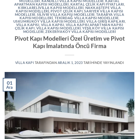
MODELLERI
,
KANDILLI VILLA KAPISI MODELLERI
,
KARTAL
APARTMAN KAPISI MODELLERI
,
KARTAL ÇELIK KAPI FIYATLARI
,
KIRKLARELIVILLA KAPISI MODELLERI
,
NAKKAŞTEPE VILLA
KAPISI MODELLERI
,
PIVOT ÇELIK KAPI
,
SARIYER VILLA KAPISI
MODELLERI
,
SILIVRI VILLA KAPISI MODELLERI
,
TARABYA VILLA
KAPISI MODELLERI
,
TEKIRDAĞ VILLA KAPISI MODELLERI
,
USKUMRUKÖY VILLA KAPISI MODELLERI
,
VILLA GIRIŞ KAPILARI
,
VILLA KAPISI
,
VILLA KAPISI
,
VILLA KAPISI APARTMAN KAPISI
ÇELIK KAPI
,
VILLA KAPISI MODELLERI
,
YEŞILKÖY VILLA KAPISI
MODELLERI
,
ZEKERIYAKÖY VILLA KAPISI MODELLERI
Pivot Kapı Modelleri Özel Üretim ve Pivot
Kapı İmalatında Öncü Firma
VILLA KAPI
TARAFINDAN
ARALIK 1, 2023
TARIHINDE YAYINLANDI
01
Ara