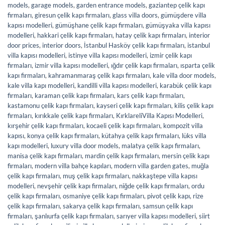
models
,
garage models
,
garden entrance models
,
gaziantep çelik kapı
firmaları
,
giresun çelik kapı firmaları
,
glass villa doors
,
gümüşdere villa
kapısı modelleri
,
gümüşhane çelik kapı firmaları
,
gümüşyaka villa kapısı
modelleri
,
hakkari çelik kapı firmaları
,
hatay çelik kapı firmaları
,
interior
door prices
,
interior doors
,
İstanbul Hasköy çelik kapı firmaları
,
istanbul
villa kapısı modelleri
,
istinye villa kapısı modelleri
,
izmir çelik kapı
firmaları
,
izmir villa kapısı modelleri
,
ığdır çelik kapı firmaları
,
ısparta çelik
kapı firmaları
,
kahramanmaraş çelik kapı firmaları
,
kale villa door models
,
kale villa kapı modelleri
,
kandilli villa kapısı modelleri
,
karabük çelik kapı
firmaları
,
karaman çelik kapı firmaları
,
kars çelik kapı firmaları
,
kastamonu çelik kapı firmaları
,
kayseri çelik kapı firmaları
,
kilis çelik kapı
firmaları
,
kırıkkale çelik kapı firmaları
,
KırklareliVilla Kapısı Modelleri
,
kırşehir çelik kapı firmaları
,
kocaeli çelik kapı firmaları
,
kompozit villa
kapısı
,
konya çelik kapı firmaları
,
kütahya çelik kapı firmaları
,
lüks villa
kapı modelleri
,
luxury villa door models
,
malatya çelik kapı firmaları
,
manisa çelik kapı firmaları
,
mardin çelik kapı firmaları
,
mersin çelik kapı
firmaları
,
modern villa bahçe kapıları
,
modern villa garden gates
,
muğla
çelik kapı firmaları
,
muş çelik kapı firmaları
,
nakkaştepe villa kapısı
modelleri
,
nevşehir çelik kapı firmaları
,
niğde çelik kapı firmaları
,
ordu
çelik kapı firmaları
,
osmaniye çelik kapı firmaları
,
pivot çelik kapı
,
rize
çelik kapı firmaları
,
sakarya çelik kapı firmaları
,
samsun çelik kapı
firmaları
,
şanlıurfa çelik kapı firmaları
,
sarıyer villa kapısı modelleri
,
siirt