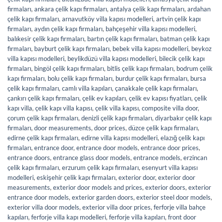
firmaları
,
ankara çelik kapı firmaları
,
antalya çelik kapı firmaları
,
ardahan
çelik kapı firmaları
,
arnavutköy villa kapısı modelleri
,
artvin çelik kapı
firmaları
,
aydın çelik kapı firmaları
,
bahçeşehir villa kapısı modelleri
,
balıkesir çelik kapı firmaları
,
bartın çelik kapı firmaları
,
batman çelik kapı
firmaları
,
bayburt çelik kapı firmaları
,
bebek villa kapısı modelleri
,
beykoz
villa kapısı modelleri
,
beylikdüzü villa kapısı modelleri
,
bilecik çelik kapı
firmaları
,
bingöl çelik kapı firmaları
,
bitlis çelik kapı firmaları
,
bodrum çelik
kapı firmaları
,
bolu çelik kapı firmaları
,
burdur çelik kapı firmaları
,
bursa
çelik kapı firmaları
,
camlı villa kapıları
,
çanakkale çelik kapı firmaları
,
çankırı çelik kapı firmaları
,
çelik ev kapıları
,
çelik ev kapısı fiyatları
,
çelik
kapı villa
,
çelik kapı villa kapısı
,
çelik villa kapısı
,
composite villa door
,
çorum çelik kapı firmaları
,
denizli çelik kapı firmaları
,
diyarbakır çelik kapı
firmaları
,
door measurements
,
door prices
,
düzce çelik kapı firmaları
,
edirne çelik kapı firmaları
,
edirne villa kapısı modelleri
,
elazığ çelik kapı
firmaları
,
entrance door
,
entrance door models
,
entrance door prices
,
entrance doors
,
entrance glass door models
,
entrance models
,
erzincan
çelik kapı firmaları
,
erzurum çelik kapı firmaları
,
esenyurt villa kapısı
modelleri
,
eskişehir çelik kapı firmaları
,
exterior door
,
exterior door
measurements
,
exterior door models and prices
,
exterior doors
,
exterior
entrance door models
,
exterior garden doors
,
exterior steel door models
,
exterior villa door models
,
exterior villa door prices
,
ferforje villa bahçe
kapıları
,
ferforje villa kapı modelleri
,
ferforje villa kapıları
,
front door