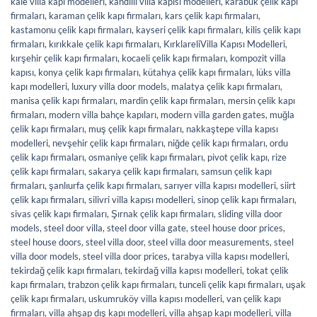
kale villa kapı modelleri
,
kandilli villa kapısı modelleri
,
karabük çelik kapı
firmaları
,
karaman çelik kapı firmaları
,
kars çelik kapı firmaları
,
kastamonu çelik kapı firmaları
,
kayseri çelik kapı firmaları
,
kilis çelik kapı
firmaları
,
kırıkkale çelik kapı firmaları
,
KırklareliVilla Kapısı Modelleri
,
kırşehir çelik kapı firmaları
,
kocaeli çelik kapı firmaları
,
kompozit villa
kapısı
,
konya çelik kapı firmaları
,
kütahya çelik kapı firmaları
,
lüks villa
kapı modelleri
,
luxury villa door models
,
malatya çelik kapı firmaları
,
manisa çelik kapı firmaları
,
mardin çelik kapı firmaları
,
mersin çelik kapı
firmaları
,
modern villa bahçe kapıları
,
modern villa garden gates
,
muğla
çelik kapı firmaları
,
muş çelik kapı firmaları
,
nakkaştepe villa kapısı
modelleri
,
nevşehir çelik kapı firmaları
,
niğde çelik kapı firmaları
,
ordu
çelik kapı firmaları
,
osmaniye çelik kapı firmaları
,
pivot çelik kapı
,
rize
çelik kapı firmaları
,
sakarya çelik kapı firmaları
,
samsun çelik kapı
firmaları
,
şanlıurfa çelik kapı firmaları
,
sarıyer villa kapısı modelleri
,
siirt
çelik kapı firmaları
,
silivri villa kapısı modelleri
,
sinop çelik kapı firmaları
,
sivas çelik kapı firmaları
,
Şırnak çelik kapı firmaları
,
sliding villa door
models
,
steel door villa
,
steel door villa gate
,
steel house door prices
,
steel house doors
,
steel villa door
,
steel villa door measurements
,
steel
villa door models
,
steel villa door prices
,
tarabya villa kapısı modelleri
,
tekirdağ çelik kapı firmaları
,
tekirdağ villa kapısı modelleri
,
tokat çelik
kapı firmaları
,
trabzon çelik kapı firmaları
,
tunceli çelik kapı firmaları
,
uşak
çelik kapı firmaları
,
uskumruköy villa kapısı modelleri
,
van çelik kapı
firmaları
,
villa ahşap dış kapı modelleri
,
villa ahşap kapı modelleri
,
villa