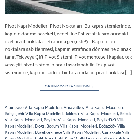
Pivot Kapı Modelleri Pivot Noktaları: Bu kapı sistemlerinde,
kapının dönme hareketi, genellikle üst ve alt kısımlarındaki
özel pivot noktaları etrafında gerçekleşir. Kapının bu
noktalara sabitlenmesi, kapının etrafında dönmesine olanak
tanır. Tek veya Çift Pivot Sistemi: Pivot menteşeli kapılar, tek
veya çift pivot sistemi olarak tasarlanabilir. Tek pivot
sisteminde, kapının sadece bir tarafında bir pivot noktası […]
OKUMAYA DEVAM EDIN
→
Altunizade Villa Kapısı Modelleri
,
Arnavutköy Villa Kapısı Modelleri
,
Bahçeşehir Villa Kapısı Modelleri
,
Balıkesir Villa Kapısı Modelleri
,
Bebek
Villa Kapısı Modelleri
,
Beykoz Villa Kapısı Modelleri
,
Beylikdüzü Villa
Kapısı Modelleri
,
Blogs
,
Bodum Villa Kapısı Modelleri
,
Boğazköy Villa
Kapısı Modelleri
,
Büyükçekmece Villa Kapısı Modelleri
,
Çanakkale Villa
Kapısı Modelleri
,
Çelik Kapı
,
Çelik Kapı Özellikleri
,
Çengelköy Çelik Kapı
,