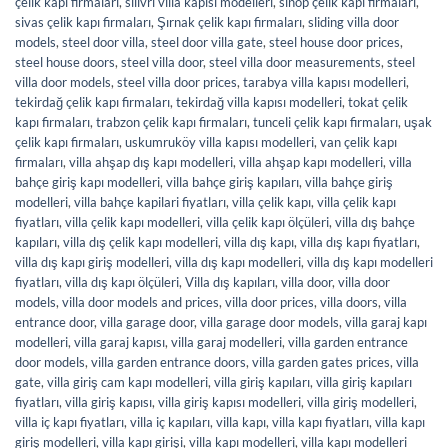
çelik kapı firmaları
,
silivri villa kapısı modelleri
,
sinop çelik kapı firmaları
,
sivas çelik kapı firmaları
,
Şırnak çelik kapı firmaları
,
sliding villa door
models
,
steel door villa
,
steel door villa gate
,
steel house door prices
,
steel house doors
,
steel villa door
,
steel villa door measurements
,
steel
villa door models
,
steel villa door prices
,
tarabya villa kapısı modelleri
,
tekirdağ çelik kapı firmaları
,
tekirdağ villa kapısı modelleri
,
tokat çelik
kapı firmaları
,
trabzon çelik kapı firmaları
,
tunceli çelik kapı firmaları
,
uşak
çelik kapı firmaları
,
uskumruköy villa kapısı modelleri
,
van çelik kapı
firmaları
,
villa ahşap dış kapı modelleri
,
villa ahşap kapı modelleri
,
villa
bahçe giriş kapı modelleri
,
villa bahçe giriş kapıları
,
villa bahçe giriş
modelleri
,
villa bahçe kapilari fiyatları
,
villa çelik kapı
,
villa çelik kapı
fiyatları
,
villa çelik kapı modelleri
,
villa çelik kapı ölçüleri
,
villa dış bahçe
kapıları
,
villa dış çelik kapı modelleri
,
villa dış kapı
,
villa dış kapı fiyatları
,
villa dış kapı giriş modelleri
,
villa dış kapı modelleri
,
villa dış kapı modelleri
fiyatları
,
villa dış kapı ölçüleri
,
Villa dış kapıları
,
villa door
,
villa door
models
,
villa door models and prices
,
villa door prices
,
villa doors
,
villa
entrance door
,
villa garage door
,
villa garage door models
,
villa garaj kapı
modelleri
,
villa garaj kapısı
,
villa garaj modelleri
,
villa garden entrance
door models
,
villa garden entrance doors
,
villa garden gates prices
,
villa
gate
,
villa giriş cam kapı modelleri
,
villa giriş kapıları
,
villa giriş kapıları
fiyatları
,
villa giriş kapısı
,
villa giriş kapısı modelleri
,
villa giriş modelleri
,
villa iç kapı fiyatları
,
villa iç kapıları
,
villa kapı
,
villa kapı fiyatları
,
villa kapı
giriş modelleri
,
villa kapı girişi
,
villa kapı modelleri
,
villa kapı modelleri