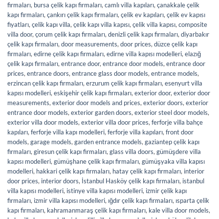
firmaları
,
bursa çelik kapı firmaları
,
camlı villa kapıları
,
çanakkale çelik
kapı firmaları
,
çankırı çelik kapı firmaları
,
çelik ev kapıları
,
çelik ev kapısı
fiyatları
,
çelik kapı villa
,
çelik kapı villa kapısı
,
çelik villa kapısı
,
composite
villa door
,
çorum çelik kapı firmaları
,
denizli çelik kapı firmaları
,
diyarbakır
çelik kapı firmaları
,
door measurements
,
door prices
,
düzce çelik kapı
firmaları
,
edirne çelik kapı firmaları
,
edirne villa kapısı modelleri
,
elazığ
çelik kapı firmaları
,
entrance door
,
entrance door models
,
entrance door
prices
,
entrance doors
,
entrance glass door models
,
entrance models
,
erzincan çelik kapı firmaları
,
erzurum çelik kapı firmaları
,
esenyurt villa
kapısı modelleri
,
eskişehir çelik kapı firmaları
,
exterior door
,
exterior door
measurements
,
exterior door models and prices
,
exterior doors
,
exterior
entrance door models
,
exterior garden doors
,
exterior steel door models
,
exterior villa door models
,
exterior villa door prices
,
ferforje villa bahçe
kapıları
,
ferforje villa kapı modelleri
,
ferforje villa kapıları
,
front door
models
,
garage models
,
garden entrance models
,
gaziantep çelik kapı
firmaları
,
giresun çelik kapı firmaları
,
glass villa doors
,
gümüşdere villa
kapısı modelleri
,
gümüşhane çelik kapı firmaları
,
gümüşyaka villa kapısı
modelleri
,
hakkari çelik kapı firmaları
,
hatay çelik kapı firmaları
,
interior
door prices
,
interior doors
,
İstanbul Hasköy çelik kapı firmaları
,
istanbul
villa kapısı modelleri
,
istinye villa kapısı modelleri
,
izmir çelik kapı
firmaları
,
izmir villa kapısı modelleri
,
ığdır çelik kapı firmaları
,
ısparta çelik
kapı firmaları
,
kahramanmaraş çelik kapı firmaları
,
kale villa door models
,