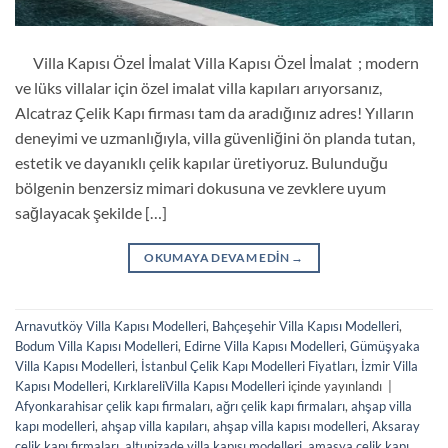
Villa Kapısı Özel İmalat Villa Kapısı Özel İmalat ; modern
ve lüks villalar için özel imalat villa kapıları arıyorsanız,
Alcatraz Çelik Kapı firması tam da aradığınız adres! Yılların
deneyimi ve uzmanlığıyla, villa güvenliğini ön planda tutan,
estetik ve dayanıklı çelik kapılar üretiyoruz. Bulunduğu
bölgenin benzersiz mimari dokusuna ve zevklere uyum
sağlayacak şekilde […]
OKUMAYA DEVAM EDIN
→
Arnavutköy Villa Kapısı Modelleri
,
Bahçeşehir Villa Kapısı Modelleri
,
Bodum Villa Kapısı Modelleri
,
Edirne Villa Kapısı Modelleri
,
Gümüşyaka
Villa Kapısı Modelleri
,
İstanbul Çelik Kapı Modelleri Fiyatları
,
İzmir Villa
Kapısı Modelleri
,
KırklareliVilla Kapısı Modelleri
içinde yayınlandı
|
Afyonkarahisar çelik kapı firmaları
,
ağrı çelik kapı firmaları
,
ahşap villa
kapı modelleri
,
ahşap villa kapıları
,
ahşap villa kapısı modelleri
,
Aksaray
çelik kapı firmaları
,
altunizade villa kapısı modelleri
,
amasya çelik kapı