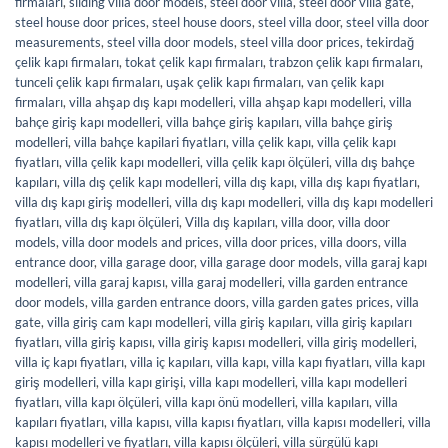
firmaları
,
sliding villa door models
,
steel door villa
,
steel door villa gate
,
steel house door prices
,
steel house doors
,
steel villa door
,
steel villa door
measurements
,
steel villa door models
,
steel villa door prices
,
tekirdağ
çelik kapı firmaları
,
tokat çelik kapı firmaları
,
trabzon çelik kapı firmaları
,
tunceli çelik kapı firmaları
,
uşak çelik kapı firmaları
,
van çelik kapı
firmaları
,
villa ahşap dış kapı modelleri
,
villa ahşap kapı modelleri
,
villa
bahçe giriş kapı modelleri
,
villa bahçe giriş kapıları
,
villa bahçe giriş
modelleri
,
villa bahçe kapilari fiyatları
,
villa çelik kapı
,
villa çelik kapı
fiyatları
,
villa çelik kapı modelleri
,
villa çelik kapı ölçüleri
,
villa dış bahçe
kapıları
,
villa dış çelik kapı modelleri
,
villa dış kapı
,
villa dış kapı fiyatları
,
villa dış kapı giriş modelleri
,
villa dış kapı modelleri
,
villa dış kapı modelleri
fiyatları
,
villa dış kapı ölçüleri
,
Villa dış kapıları
,
villa door
,
villa door
models
,
villa door models and prices
,
villa door prices
,
villa doors
,
villa
entrance door
,
villa garage door
,
villa garage door models
,
villa garaj kapı
modelleri
,
villa garaj kapısı
,
villa garaj modelleri
,
villa garden entrance
door models
,
villa garden entrance doors
,
villa garden gates prices
,
villa
gate
,
villa giriş cam kapı modelleri
,
villa giriş kapıları
,
villa giriş kapıları
fiyatları
,
villa giriş kapısı
,
villa giriş kapısı modelleri
,
villa giriş modelleri
,
villa iç kapı fiyatları
,
villa iç kapıları
,
villa kapı
,
villa kapı fiyatları
,
villa kapı
giriş modelleri
,
villa kapı girişi
,
villa kapı modelleri
,
villa kapı modelleri
fiyatları
,
villa kapı ölçüleri
,
villa kapı önü modelleri
,
villa kapıları
,
villa
kapıları fiyatları
,
villa kapısı
,
villa kapısı fiyatları
,
villa kapısı modelleri
,
villa
kapısı modelleri ve fiyatları
,
villa kapısı ölçüleri
,
villa sürgülü kapı