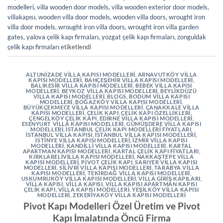
modelleri
,
villa wooden door models
,
villa wooden exterior door models
,
villakapısı
,
wooden villa door models
,
wooden villa doors
,
wrought iron
villa door models
,
wrought iron villa doors
,
wrought iron villa garden
gates
,
yalova çelik kapı firmaları
,
yozgat çelik kapı firmaları
,
zonguldak
çelik kapı firmaları
etiketlendi
ALTUNIZADE VILLA KAPISI MODELLERI
,
ARNAVUTKÖY VILLA
KAPISI MODELLERI
,
BAHÇEŞEHIR VILLA KAPISI MODELLERI
,
BALIKESIR VILLA KAPISI MODELLERI
,
BEBEK VILLA KAPISI
MODELLERI
,
BEYKOZ VILLA KAPISI MODELLERI
,
BEYLIKDÜZÜ
VILLA KAPISI MODELLERI
,
BLOGS
,
BODUM VILLA KAPISI
MODELLERI
,
BOĞAZKÖY VILLA KAPISI MODELLERI
,
BÜYÜKÇEKMECE VILLA KAPISI MODELLERI
,
ÇANAKKALE VILLA
KAPISI MODELLERI
,
ÇELIK KAPI
,
ÇELIK KAPI ÖZELLIKLERI
,
ÇENGELKÖY ÇELIK KAPI
,
EDIRNE VILLA KAPISI MODELLERI
,
ESENYURT VILLA KAPISI MODELLERI
,
GÜMÜŞDERE VILLA KAPISI
MODELLERI
,
İSTANBUL ÇELIK KAPI MODELLERI FIYATLARI
,
İSTANBUL VILLA KAPISI
,
İSTANBUL VILLA KAPISI MODELLERI
,
İSTINYE VILLA KAPISI MODELLERI
,
İZMIR VILLA KAPISI
MODELLERI
,
KANDILLI VILLA KAPISI MODELLERI
,
KARTAL
APARTMAN KAPISI MODELLERI
,
KARTAL ÇELIK KAPI FIYATLARI
,
KIRKLARELIVILLA KAPISI MODELLERI
,
NAKKAŞTEPE VILLA
KAPISI MODELLERI
,
PIVOT ÇELIK KAPI
,
SARIYER VILLA KAPISI
MODELLERI
,
SILIVRI VILLA KAPISI MODELLERI
,
TARABYA VILLA
KAPISI MODELLERI
,
TEKIRDAĞ VILLA KAPISI MODELLERI
,
USKUMRUKÖY VILLA KAPISI MODELLERI
,
VILLA GIRIŞ KAPILARI
,
VILLA KAPISI
,
VILLA KAPISI
,
VILLA KAPISI APARTMAN KAPISI
ÇELIK KAPI
,
VILLA KAPISI MODELLERI
,
YEŞILKÖY VILLA KAPISI
MODELLERI
,
ZEKERIYAKÖY VILLA KAPISI MODELLERI
Pivot Kapı Modelleri Özel Üretim ve Pivot
Kapı İmalatında Öncü Firma