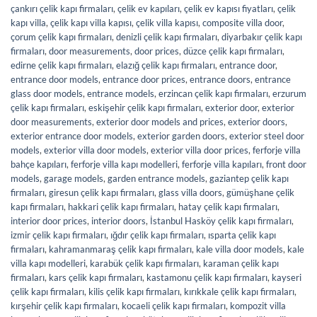
çankırı çelik kapı firmaları
,
çelik ev kapıları
,
çelik ev kapısı fiyatları
,
çelik
kapı villa
,
çelik kapı villa kapısı
,
çelik villa kapısı
,
composite villa door
,
çorum çelik kapı firmaları
,
denizli çelik kapı firmaları
,
diyarbakır çelik kapı
firmaları
,
door measurements
,
door prices
,
düzce çelik kapı firmaları
,
edirne çelik kapı firmaları
,
elazığ çelik kapı firmaları
,
entrance door
,
entrance door models
,
entrance door prices
,
entrance doors
,
entrance
glass door models
,
entrance models
,
erzincan çelik kapı firmaları
,
erzurum
çelik kapı firmaları
,
eskişehir çelik kapı firmaları
,
exterior door
,
exterior
door measurements
,
exterior door models and prices
,
exterior doors
,
exterior entrance door models
,
exterior garden doors
,
exterior steel door
models
,
exterior villa door models
,
exterior villa door prices
,
ferforje villa
bahçe kapıları
,
ferforje villa kapı modelleri
,
ferforje villa kapıları
,
front door
models
,
garage models
,
garden entrance models
,
gaziantep çelik kapı
firmaları
,
giresun çelik kapı firmaları
,
glass villa doors
,
gümüşhane çelik
kapı firmaları
,
hakkari çelik kapı firmaları
,
hatay çelik kapı firmaları
,
interior door prices
,
interior doors
,
İstanbul Hasköy çelik kapı firmaları
,
izmir çelik kapı firmaları
,
ığdır çelik kapı firmaları
,
ısparta çelik kapı
firmaları
,
kahramanmaraş çelik kapı firmaları
,
kale villa door models
,
kale
villa kapı modelleri
,
karabük çelik kapı firmaları
,
karaman çelik kapı
firmaları
,
kars çelik kapı firmaları
,
kastamonu çelik kapı firmaları
,
kayseri
çelik kapı firmaları
,
kilis çelik kapı firmaları
,
kırıkkale çelik kapı firmaları
,
kırşehir çelik kapı firmaları
,
kocaeli çelik kapı firmaları
,
kompozit villa