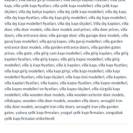
kapı
,
villa çelik kapı fiyatları
,
villa çelik kapı modelleri
,
villa çelik kapı
ölçüleri
,
villa dış bahçe kapıları
,
villa dış çelik kapı modelleri
,
villa dış kapı
,
villa dış kapı fiyatları
,
villa dış kapı giriş modelleri
,
villa dış kapı modelleri
,
villa dış kapı modelleri fiyatları
,
villa dış kapı ölçüleri
,
Villa dış kapıları
,
villa
door
,
villa door models
,
villa door models and prices
,
villa door prices
,
villa
doors
,
villa entrance door
,
villa garage door
,
villa garage door models
,
villa
garaj kapı modelleri
,
villa garaj kapısı
,
villa garaj modelleri
,
villa garden
entrance door models
,
villa garden entrance doors
,
villa garden gates
prices
,
villa gate
,
villa giriş cam kapı modelleri
,
villa giriş kapıları
,
villa giriş
kapıları fiyatları
,
villa giriş kapısı
,
villa giriş kapısı modelleri
,
villa giriş
modelleri
,
villa iç kapı fiyatları
,
villa iç kapıları
,
villa kapı
,
villa kapı fiyatları
,
villa kapı giriş modelleri
,
villa kapı girişi
,
villa kapı modelleri
,
villa kapı
modelleri fiyatları
,
villa kapı ölçüleri
,
villa kapı önü modelleri
,
villa kapıları
,
villa kapıları fiyatları
,
villa kapısı
,
villa kapısı fiyatları
,
villa kapısı modelleri
,
villa kapısı modelleri ve fiyatları
,
villa kapısı ölçüleri
,
villa sürgülü kapı
modelleri
,
villa wooden door models
,
villa wooden exterior door models
,
villakapısı
,
wooden villa door models
,
wooden villa doors
,
wrought iron
villa door models
,
wrought iron villa doors
,
wrought iron villa garden
gates
,
yalova çelik kapı firmaları
,
yozgat çelik kapı firmaları
,
zonguldak
çelik kapı firmaları
etiketlendi