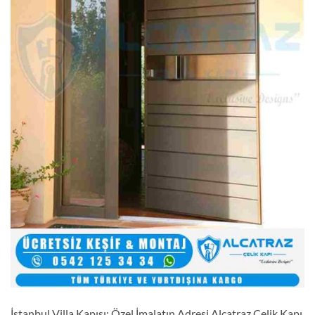
İstanbul Villa Kapısı: Özel İmalatın Adresi Alcatraz Çelik Kapı,