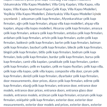
Uskumruköy Villa Kapısı Modelleri
,
Villa Giriş Kapıları
,
Villa Kapısı
,
villa
kapısı
,
Villa Kapısı Apartman Kapısı Çelik Kapı
,
Villa Kapısı Modelleri
,
Yeşilköy Villa Kapısı Modelleri
,
Zekeriyaköy Villa Kapısı Modelleri
içinde
yayınlandı
|
adıyaman çelik kapı firmaları
,
Afyonkarahisar çelik kapı
firmaları
,
ağrı çelik kapı firmaları
,
ahşap villa kapı modelleri
,
ahşap villa
kapıları
,
ahşap villa kapısı modelleri
,
Aksaray çelik kapı firmaları
,
amasya
çelik kapı firmaları
,
ankara çelik kapı firmaları
,
antalya çelik kapı firmaları
,
ardahan çelik kapı firmaları
,
artvin çelik kapı firmaları
,
aydın çelik kapı
firmaları
,
balıkesir çelik kapı firmaları
,
bartın çelik kapı firmaları
,
batman
çelik kapı firmaları
,
bayburt çelik kapı firmaları
,
bilecik çelik kapı firmaları
,
bingöl çelik kapı firmaları
,
bitlis çelik kapı firmaları
,
bodrum çelik kapı
firmaları
,
bolu çelik kapı firmaları
,
burdur çelik kapı firmaları
,
bursa çelik
kapı firmaları
,
camlı villa kapıları
,
çanakkale çelik kapı firmaları
,
çankırı
çelik kapı firmaları
,
çelik ev kapıları
,
çelik ev kapısı fiyatları
,
çelik kapı villa
,
çelik kapı villa kapısı
,
çelik villa kapısı
,
composite villa door
,
çorum çelik
kapı firmaları
,
denizli çelik kapı firmaları
,
diyarbakır çelik kapı firmaları
,
door measurements
,
door prices
,
düzce çelik kapı firmaları
,
edirne çelik
kapı firmaları
,
elazığ çelik kapı firmaları
,
entrance door
,
entrance door
models
,
entrance door prices
,
entrance doors
,
entrance glass door
models
,
entrance models
,
erzincan çelik kapı firmaları
,
erzurum çelik kapı
firmaları
,
eskişehir çelik kapı firmaları
,
exterior door
,
exterior door
measurements
,
exterior door models and prices
,
exterior doors
,
exterior