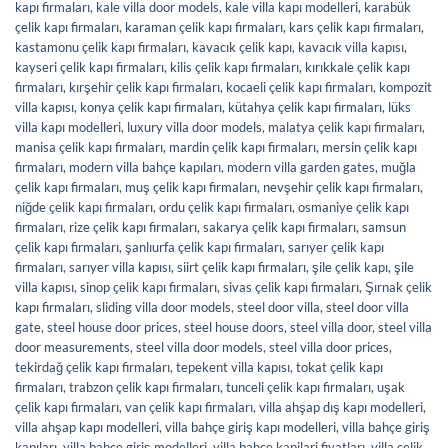
kapı firmaları
,
kale villa door models
,
kale villa kapı modelleri
,
karabük
çelik kapı firmaları
,
karaman çelik kapı firmaları
,
kars çelik kapı firmaları
,
kastamonu çelik kapı firmaları
,
kavacık çelik kapı
,
kavacık villa kapısı
,
kayseri çelik kapı firmaları
,
kilis çelik kapı firmaları
,
kırıkkale çelik kapı
firmaları
,
kırşehir çelik kapı firmaları
,
kocaeli çelik kapı firmaları
,
kompozit
villa kapısı
,
konya çelik kapı firmaları
,
kütahya çelik kapı firmaları
,
lüks
villa kapı modelleri
,
luxury villa door models
,
malatya çelik kapı firmaları
,
manisa çelik kapı firmaları
,
mardin çelik kapı firmaları
,
mersin çelik kapı
firmaları
,
modern villa bahçe kapıları
,
modern villa garden gates
,
muğla
çelik kapı firmaları
,
muş çelik kapı firmaları
,
nevşehir çelik kapı firmaları
,
niğde çelik kapı firmaları
,
ordu çelik kapı firmaları
,
osmaniye çelik kapı
firmaları
,
rize çelik kapı firmaları
,
sakarya çelik kapı firmaları
,
samsun
çelik kapı firmaları
,
şanlıurfa çelik kapı firmaları
,
sarıyer çelik kapı
firmaları
,
sarıyer villa kapısı
,
siirt çelik kapı firmaları
,
şile çelik kapı
,
şile
villa kapısı
,
sinop çelik kapı firmaları
,
sivas çelik kapı firmaları
,
Şırnak çelik
kapı firmaları
,
sliding villa door models
,
steel door villa
,
steel door villa
gate
,
steel house door prices
,
steel house doors
,
steel villa door
,
steel villa
door measurements
,
steel villa door models
,
steel villa door prices
,
tekirdağ çelik kapı firmaları
,
tepekent villa kapısı
,
tokat çelik kapı
firmaları
,
trabzon çelik kapı firmaları
,
tunceli çelik kapı firmaları
,
uşak
çelik kapı firmaları
,
van çelik kapı firmaları
,
villa ahşap dış kapı modelleri
,
villa ahşap kapı modelleri
,
villa bahçe giriş kapı modelleri
,
villa bahçe giriş
kapıları
,
villa bahçe giriş modelleri
,
villa bahçe kapilari fiyatları
,
villa çelik