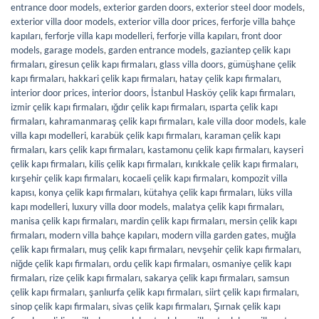
entrance door models
,
exterior garden doors
,
exterior steel door models
,
exterior villa door models
,
exterior villa door prices
,
ferforje villa bahçe
kapıları
,
ferforje villa kapı modelleri
,
ferforje villa kapıları
,
front door
models
,
garage models
,
garden entrance models
,
gaziantep çelik kapı
firmaları
,
giresun çelik kapı firmaları
,
glass villa doors
,
gümüşhane çelik
kapı firmaları
,
hakkari çelik kapı firmaları
,
hatay çelik kapı firmaları
,
interior door prices
,
interior doors
,
İstanbul Hasköy çelik kapı firmaları
,
izmir çelik kapı firmaları
,
ığdır çelik kapı firmaları
,
ısparta çelik kapı
firmaları
,
kahramanmaraş çelik kapı firmaları
,
kale villa door models
,
kale
villa kapı modelleri
,
karabük çelik kapı firmaları
,
karaman çelik kapı
firmaları
,
kars çelik kapı firmaları
,
kastamonu çelik kapı firmaları
,
kayseri
çelik kapı firmaları
,
kilis çelik kapı firmaları
,
kırıkkale çelik kapı firmaları
,
kırşehir çelik kapı firmaları
,
kocaeli çelik kapı firmaları
,
kompozit villa
kapısı
,
konya çelik kapı firmaları
,
kütahya çelik kapı firmaları
,
lüks villa
kapı modelleri
,
luxury villa door models
,
malatya çelik kapı firmaları
,
manisa çelik kapı firmaları
,
mardin çelik kapı firmaları
,
mersin çelik kapı
firmaları
,
modern villa bahçe kapıları
,
modern villa garden gates
,
muğla
çelik kapı firmaları
,
muş çelik kapı firmaları
,
nevşehir çelik kapı firmaları
,
niğde çelik kapı firmaları
,
ordu çelik kapı firmaları
,
osmaniye çelik kapı
firmaları
,
rize çelik kapı firmaları
,
sakarya çelik kapı firmaları
,
samsun
çelik kapı firmaları
,
şanlıurfa çelik kapı firmaları
,
siirt çelik kapı firmaları
,
sinop çelik kapı firmaları
,
sivas çelik kapı firmaları
,
Şırnak çelik kapı