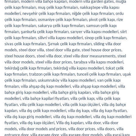
firmaları
,
modern villa bahçe kapıları
,
modern villa garden gates
,
muğla
çelik kapı firmaları
,
muş çelik kapı firmaları
,
nakkaştepe villa kapısı
modelleri
,
nevşehir çelik kapı firmaları
,
niğde çelik kapı firmaları
,
ordu
çelik kapı firmaları
,
osmaniye çelik kapı firmaları
,
pivot çelik kapı
,
rize
çelik kapı firmaları
,
sakarya çelik kapı firmaları
,
samsun çelik kapı
firmaları
,
şanlıurfa çelik kapı firmaları
,
sarıyer villa kapısı modelleri
,
siirt
çelik kapı firmaları
,
silivri villa kapısı modelleri
,
sinop çelik kapı firmaları
,
sivas çelik kapı firmaları
,
Şırnak çelik kapı firmaları
,
sliding villa door
models
,
steel door villa
,
steel door villa gate
,
steel house door prices
,
steel house doors
,
steel villa door
,
steel villa door measurements
,
steel
villa door models
,
steel villa door prices
,
tarabya villa kapısı modelleri
,
tekirdağ çelik kapı firmaları
,
tekirdağ villa kapısı modelleri
,
tokat çelik
kapı firmaları
,
trabzon çelik kapı firmaları
,
tunceli çelik kapı firmaları
,
uşak
çelik kapı firmaları
,
uskumruköy villa kapısı modelleri
,
van çelik kapı
firmaları
,
villa ahşap dış kapı modelleri
,
villa ahşap kapı modelleri
,
villa
bahçe giriş kapı modelleri
,
villa bahçe giriş kapıları
,
villa bahçe giriş
modelleri
,
villa bahçe kapilari fiyatları
,
villa çelik kapı
,
villa çelik kapı
fiyatları
,
villa çelik kapı modelleri
,
villa çelik kapı ölçüleri
,
villa dış bahçe
kapıları
,
villa dış çelik kapı modelleri
,
villa dış kapı
,
villa dış kapı fiyatları
,
villa dış kapı giriş modelleri
,
villa dış kapı modelleri
,
villa dış kapı modelleri
fiyatları
,
villa dış kapı ölçüleri
,
Villa dış kapıları
,
villa door
,
villa door
models
,
villa door models and prices
,
villa door prices
,
villa doors
,
villa
entrance door
,
villa garage door
,
villa garage door models
,
villa garaj kapı