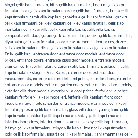
bingöl çelik kapı firmaları
,
bitlis çelik kapı firmaları
,
bodrum çelik kapı
firmaları
,
bolu çelik kapı firmaları
,
burdur çelik kapı firmaları
,
bursa çelik
kapı firmaları
,
camlı villa kapıları
,
çanakkale çelik kapı firmaları
,
çankırı
çelik kapı firmaları
,
çelik ev kapıları
,
çelik ev kapısı fiyatları
,
çelik kapı
markaları
,
çelik kapı villa
,
çelik kapı villa kapısı
,
çelik villa kapısı
,
composite villa door
,
çorum çelik kapı firmaları
,
denizli çelik kapı firmaları
,
diyarbakır çelik kapı firmaları
,
door measurements
,
door prices
,
düzce
çelik kapı firmaları
,
edirne çelik kapı firmaları
,
elazığ çelik kapı firmaları
,
En iyi çelik kapı
,
entrance door
,
entrance door models
,
entrance door
prices
,
entrance doors
,
entrance glass door models
,
entrance models
,
erzincan çelik kapı firmaları
,
erzurum çelik kapı firmaları
,
eskişehir çelik
kapı firmaları
,
Eskişehir Villa Kapısı
,
exterior door
,
exterior door
measurements
,
exterior door models and prices
,
exterior doors
,
exterior
entrance door models
,
exterior garden doors
,
exterior steel door models
,
exterior villa door models
,
exterior villa door prices
,
ferforje villa bahçe
kapıları
,
ferforje villa kapı modelleri
,
ferforje villa kapıları
,
front door
models
,
garage models
,
garden entrance models
,
gaziantep çelik kapı
firmaları
,
giresun çelik kapı firmaları
,
glass villa doors
,
gümüşhane çelik
kapı firmaları
,
hakkari çelik kapı firmaları
,
hatay çelik kapı firmaları
,
interior door prices
,
interior doors
,
İstanbul Hasköy çelik kapı firmaları
,
İstinye çelik kapı firmaları
,
istinye villa kapısı
,
izmir çelik kapı firmaları
,
ığdır çelik kapı firmaları
,
ısparta çelik kapı firmaları
,
kahramanmaraş çelik