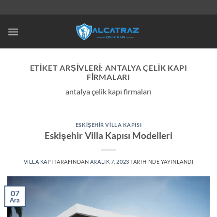
İçeriğe
atla
ETIKET ARŞIVLERI:
ANTALYA ÇELIK KAPI
FIRMALARI
antalya çelik kapı firmaları
ESKIŞEHIR VILLA KAPISI
Eskişehir Villa Kapısı Modelleri
VILLA KAPI
TARAFINDAN
ARALIK 7, 2023
TARIHINDE YAYINLANDI
07
Ara