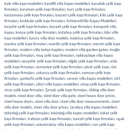
kale villa kapı modelleri
,
kandilli villa kapısı modelleri
,
karabük çelik kapı
firmaları
,
karaman çelik kapı firmaları
,
kars çelik kapı firmaları
,
kastamonu çelik kapı firmaları
,
kayseri çelik kapı firmaları
,
kilis çelik kapı
firmaları
,
kırıkkale çelik kapı firmaları
,
KırklareliVilla Kapısı Modelleri
,
kırşehir çelik kapı firmaları
,
kocaeli çelik kapı firmaları
,
kompozit villa
kapısı
,
konya çelik kapı firmaları
,
kütahya çelik kapı firmaları
,
lüks villa
kapı modelleri
,
luxury villa door models
,
malatya çelik kapı firmaları
,
manisa çelik kapı firmaları
,
mardin çelik kapı firmaları
,
mersin çelik kapı
firmaları
,
modern villa bahçe kapıları
,
modern villa garden gates
,
muğla
çelik kapı firmaları
,
muş çelik kapı firmaları
,
nakkaştepe villa kapısı
modelleri
,
nevşehir çelik kapı firmaları
,
niğde çelik kapı firmaları
,
ordu
çelik kapı firmaları
,
osmaniye çelik kapı firmaları
,
pivot çelik kapı
,
rize
çelik kapı firmaları
,
sakarya çelik kapı firmaları
,
samsun çelik kapı
firmaları
,
şanlıurfa çelik kapı firmaları
,
sarıyer villa kapısı modelleri
,
siirt
çelik kapı firmaları
,
silivri villa kapısı modelleri
,
sinop çelik kapı firmaları
,
sivas çelik kapı firmaları
,
Şırnak çelik kapı firmaları
,
sliding villa door
models
,
steel door villa
,
steel door villa gate
,
steel house door prices
,
steel house doors
,
steel villa door
,
steel villa door measurements
,
steel
villa door models
,
steel villa door prices
,
tarabya villa kapısı modelleri
,
tekirdağ çelik kapı firmaları
,
tekirdağ villa kapısı modelleri
,
tokat çelik
kapı firmaları
,
trabzon çelik kapı firmaları
,
tunceli çelik kapı firmaları
,
uşak
çelik kapı firmaları
,
uskumruköy villa kapısı modelleri
,
van çelik kapı