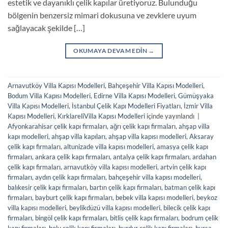
estetik ve dayanıklı çelik kapılar üretiyoruz. Bulunduğu
bölgenin benzersiz mimari dokusuna ve zevklere uyum
sağlayacak şekilde […]
OKUMAYA DEVAM EDIN
→
Arnavutköy Villa Kapısı Modelleri
,
Bahçeşehir Villa Kapısı Modelleri
,
Bodum Villa Kapısı Modelleri
,
Edirne Villa Kapısı Modelleri
,
Gümüşyaka
Villa Kapısı Modelleri
,
İstanbul Çelik Kapı Modelleri Fiyatları
,
İzmir Villa
Kapısı Modelleri
,
KırklareliVilla Kapısı Modelleri
içinde yayınlandı
|
Afyonkarahisar çelik kapı firmaları
,
ağrı çelik kapı firmaları
,
ahşap villa
kapı modelleri
,
ahşap villa kapıları
,
ahşap villa kapısı modelleri
,
Aksaray
çelik kapı firmaları
,
altunizade villa kapısı modelleri
,
amasya çelik kapı
firmaları
,
ankara çelik kapı firmaları
,
antalya çelik kapı firmaları
,
ardahan
çelik kapı firmaları
,
arnavutköy villa kapısı modelleri
,
artvin çelik kapı
firmaları
,
aydın çelik kapı firmaları
,
bahçeşehir villa kapısı modelleri
,
balıkesir çelik kapı firmaları
,
bartın çelik kapı firmaları
,
batman çelik kapı
firmaları
,
bayburt çelik kapı firmaları
,
bebek villa kapısı modelleri
,
beykoz
villa kapısı modelleri
,
beylikdüzü villa kapısı modelleri
,
bilecik çelik kapı
firmaları
,
bingöl çelik kapı firmaları
,
bitlis çelik kapı firmaları
,
bodrum çelik