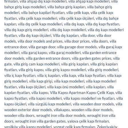
firmaları
,
villa ahşap dış kapı modelleri
,
villa ahşap kapı modelleri
,
villa
bahçe giriş kapı modelleri
,
villa bahçe giriş kapıları
,
villa bahçe giriş
modelleri
,
villa bahçe kapilari fiyatları
,
villa çelik kapı
,
villa çelik kapı
fiyatları
,
villa çelik kapı modelleri
,
villa çelik kapı ölçüleri
,
villa dış bahçe
kapıları
,
villa dış çelik kapı modelleri
,
villa dış kapı
,
villa dış kapı fiyatları
,
villa dış kapı giriş modelleri
,
villa dış kapı modelleri
,
villa dış kapı modelleri
fiyatları
,
villa dış kapı ölçüleri
,
Villa dış kapıları
,
villa door
,
villa door
models
,
villa door models and prices
,
villa door prices
,
villa doors
,
villa
entrance door
,
villa garage door
,
villa garage door models
,
villa garaj kapı
modelleri
,
villa garaj kapısı
,
villa garaj modelleri
,
villa garden entrance
door models
,
villa garden entrance doors
,
villa garden gates prices
,
villa
gate
,
villa giriş cam kapı modelleri
,
villa giriş kapıları
,
villa giriş kapıları
fiyatları
,
villa giriş kapısı
,
villa giriş kapısı modelleri
,
villa giriş modelleri
,
villa iç kapı fiyatları
,
villa iç kapıları
,
villa kapı
,
villa kapı fiyatları
,
villa kapı
giriş modelleri
,
villa kapı girişi
,
villa kapı modelleri
,
villa kapı modelleri
fiyatları
,
villa kapı ölçüleri
,
villa kapı önü modelleri
,
villa kapıları
,
villa
kapıları fiyatları
,
villa kapısı
,
Villa Kapısı Apartman Kapısı Çelik Kapı
,
villa
kapısı fiyatları
,
villa kapısı modelleri
,
villa kapısı modelleri ve fiyatları
,
villa
kapısı ölçüleri
,
villa sürgülü kapı modelleri
,
villa wooden door models
,
villa
wooden exterior door models
,
villakapısı
,
wooden villa door models
,
wooden villa doors
,
wrought iron villa door models
,
wrought iron villa
doors
,
wrought iron villa garden gates
,
yalova çelik kapı firmaları
,
yeşilköy villa kapısı modelleri
,
yozgat çelik kapı firmaları
,
Zekeriyaköy