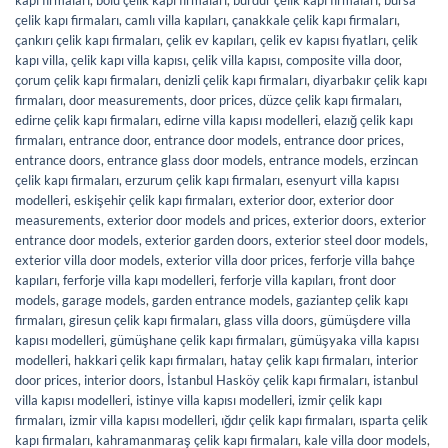
kapı firmaları
,
bolu çelik kapı firmaları
,
burdur çelik kapı firmaları
,
bursa
çelik kapı firmaları
,
camlı villa kapıları
,
çanakkale çelik kapı firmaları
,
çankırı çelik kapı firmaları
,
çelik ev kapıları
,
çelik ev kapısı fiyatları
,
çelik
kapı villa
,
çelik kapı villa kapısı
,
çelik villa kapısı
,
composite villa door
,
çorum çelik kapı firmaları
,
denizli çelik kapı firmaları
,
diyarbakır çelik kapı
firmaları
,
door measurements
,
door prices
,
düzce çelik kapı firmaları
,
edirne çelik kapı firmaları
,
edirne villa kapısı modelleri
,
elazığ çelik kapı
firmaları
,
entrance door
,
entrance door models
,
entrance door prices
,
entrance doors
,
entrance glass door models
,
entrance models
,
erzincan
çelik kapı firmaları
,
erzurum çelik kapı firmaları
,
esenyurt villa kapısı
modelleri
,
eskişehir çelik kapı firmaları
,
exterior door
,
exterior door
measurements
,
exterior door models and prices
,
exterior doors
,
exterior
entrance door models
,
exterior garden doors
,
exterior steel door models
,
exterior villa door models
,
exterior villa door prices
,
ferforje villa bahçe
kapıları
,
ferforje villa kapı modelleri
,
ferforje villa kapıları
,
front door
models
,
garage models
,
garden entrance models
,
gaziantep çelik kapı
firmaları
,
giresun çelik kapı firmaları
,
glass villa doors
,
gümüşdere villa
kapısı modelleri
,
gümüşhane çelik kapı firmaları
,
gümüşyaka villa kapısı
modelleri
,
hakkari çelik kapı firmaları
,
hatay çelik kapı firmaları
,
interior
door prices
,
interior doors
,
İstanbul Hasköy çelik kapı firmaları
,
istanbul
villa kapısı modelleri
,
istinye villa kapısı modelleri
,
izmir çelik kapı
firmaları
,
izmir villa kapısı modelleri
,
ığdır çelik kapı firmaları
,
ısparta çelik
kapı firmaları
,
kahramanmaraş çelik kapı firmaları
,
kale villa door models
,