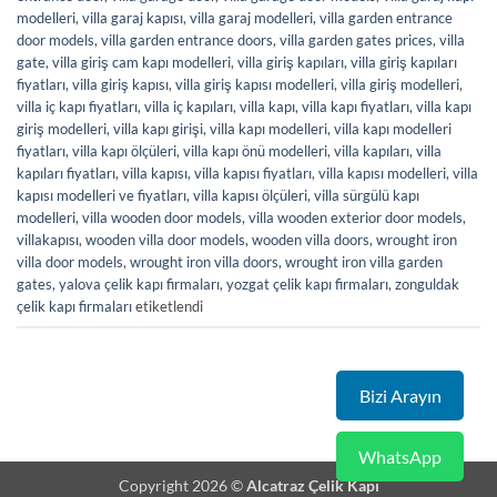
modelleri
,
villa garaj kapısı
,
villa garaj modelleri
,
villa garden entrance
door models
,
villa garden entrance doors
,
villa garden gates prices
,
villa
gate
,
villa giriş cam kapı modelleri
,
villa giriş kapıları
,
villa giriş kapıları
fiyatları
,
villa giriş kapısı
,
villa giriş kapısı modelleri
,
villa giriş modelleri
,
villa iç kapı fiyatları
,
villa iç kapıları
,
villa kapı
,
villa kapı fiyatları
,
villa kapı
giriş modelleri
,
villa kapı girişi
,
villa kapı modelleri
,
villa kapı modelleri
fiyatları
,
villa kapı ölçüleri
,
villa kapı önü modelleri
,
villa kapıları
,
villa
kapıları fiyatları
,
villa kapısı
,
villa kapısı fiyatları
,
villa kapısı modelleri
,
villa
kapısı modelleri ve fiyatları
,
villa kapısı ölçüleri
,
villa sürgülü kapı
modelleri
,
villa wooden door models
,
villa wooden exterior door models
,
villakapısı
,
wooden villa door models
,
wooden villa doors
,
wrought iron
villa door models
,
wrought iron villa doors
,
wrought iron villa garden
gates
,
yalova çelik kapı firmaları
,
yozgat çelik kapı firmaları
,
zonguldak
çelik kapı firmaları
etiketlendi
Bizi Arayın
WhatsApp
Copyright 2026 ©
Alcatraz Çelik Kapı