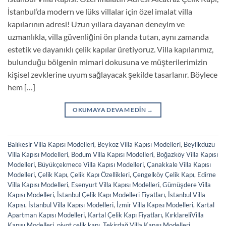
İstanbul’da modern ve lüks villalar için özel imalat villa
kapılarının adresi! Uzun yıllara dayanan deneyim ve
uzmanlıkla, villa güvenliğini ön planda tutan, aynı zamanda
estetik ve dayanıklı çelik kapılar üretiyoruz. Villa kapılarımız,
bulunduğu bölgenin mimari dokusuna ve müşterilerimizin
kişisel zevklerine uyum sağlayacak şekilde tasarlanır. Böylece
hem […]
OKUMAYA DEVAM EDIN
→
Balıkesir Villa Kapısı Modelleri
,
Beykoz Villa Kapısı Modelleri
,
Beylikdüzü
Villa Kapısı Modelleri
,
Bodum Villa Kapısı Modelleri
,
Boğazköy Villa Kapısı
Modelleri
,
Büyükçekmece Villa Kapısı Modelleri
,
Çanakkale Villa Kapısı
Modelleri
,
Çelik Kapı
,
Çelik Kapı Özellikleri
,
Çengelköy Çelik Kapı
,
Edirne
Villa Kapısı Modelleri
,
Esenyurt Villa Kapısı Modelleri
,
Gümüşdere Villa
Kapısı Modelleri
,
İstanbul Çelik Kapı Modelleri Fiyatları
,
İstanbul Villa
Kapısı
,
İstanbul Villa Kapısı Modelleri
,
İzmir Villa Kapısı Modelleri
,
Kartal
Apartman Kapısı Modelleri
,
Kartal Çelik Kapı Fiyatları
,
KırklareliVilla
Kapısı Modelleri
,
pivot çelik kapı
,
Tekirdağ Villa Kapısı Modelleri
,