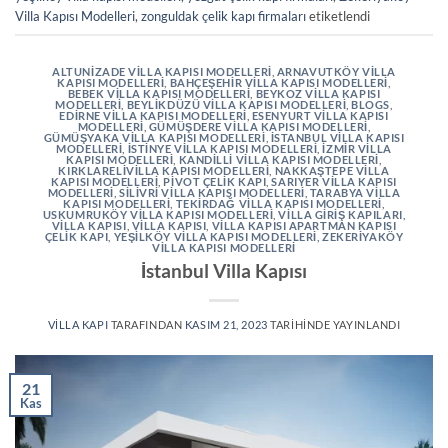
Villa Kapısı Modelleri
,
zonguldak çelik kapı firmaları
etiketlendi
ALTUNIZADE VILLA KAPISI MODELLERI
,
ARNAVUTKÖY VILLA
KAPISI MODELLERI
,
BAHÇEŞEHIR VILLA KAPISI MODELLERI
,
BEBEK VILLA KAPISI MODELLERI
,
BEYKOZ VILLA KAPISI
MODELLERI
,
BEYLIKDÜZÜ VILLA KAPISI MODELLERI
,
BLOGS
,
EDIRNE VILLA KAPISI MODELLERI
,
ESENYURT VILLA KAPISI
MODELLERI
,
GÜMÜŞDERE VILLA KAPISI MODELLERI
,
GÜMÜŞYAKA VILLA KAPISI MODELLERI
,
İSTANBUL VILLA KAPISI
MODELLERI
,
İSTINYE VILLA KAPISI MODELLERI
,
İZMIR VILLA
KAPISI MODELLERI
,
KANDILLI VILLA KAPISI MODELLERI
,
KIRKLARELIVILLA KAPISI MODELLERI
,
NAKKAŞTEPE VILLA
KAPISI MODELLERI
,
PIVOT ÇELIK KAPI
,
SARIYER VILLA KAPISI
MODELLERI
,
SILIVRI VILLA KAPISI MODELLERI
,
TARABYA VILLA
KAPISI MODELLERI
,
TEKIRDAĞ VILLA KAPISI MODELLERI
,
USKUMRUKÖY VILLA KAPISI MODELLERI
,
VILLA GIRIŞ KAPILARI
,
VILLA KAPISI
,
VILLA KAPISI
,
VILLA KAPISI APARTMAN KAPISI
ÇELIK KAPI
,
YEŞILKÖY VILLA KAPISI MODELLERI
,
ZEKERIYAKÖY
VILLA KAPISI MODELLERI
İstanbul Villa Kapısı
VILLA KAPI
TARAFINDAN
KASIM 21, 2023
TARIHINDE YAYINLANDI
21
Kas