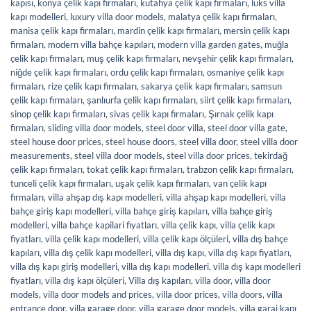
kapısı
,
konya çelik kapı firmaları
,
kütahya çelik kapı firmaları
,
lüks villa
kapı modelleri
,
luxury villa door models
,
malatya çelik kapı firmaları
,
manisa çelik kapı firmaları
,
mardin çelik kapı firmaları
,
mersin çelik kapı
firmaları
,
modern villa bahçe kapıları
,
modern villa garden gates
,
muğla
çelik kapı firmaları
,
muş çelik kapı firmaları
,
nevşehir çelik kapı firmaları
,
niğde çelik kapı firmaları
,
ordu çelik kapı firmaları
,
osmaniye çelik kapı
firmaları
,
rize çelik kapı firmaları
,
sakarya çelik kapı firmaları
,
samsun
çelik kapı firmaları
,
şanlıurfa çelik kapı firmaları
,
siirt çelik kapı firmaları
,
sinop çelik kapı firmaları
,
sivas çelik kapı firmaları
,
Şırnak çelik kapı
firmaları
,
sliding villa door models
,
steel door villa
,
steel door villa gate
,
steel house door prices
,
steel house doors
,
steel villa door
,
steel villa door
measurements
,
steel villa door models
,
steel villa door prices
,
tekirdağ
çelik kapı firmaları
,
tokat çelik kapı firmaları
,
trabzon çelik kapı firmaları
,
tunceli çelik kapı firmaları
,
uşak çelik kapı firmaları
,
van çelik kapı
firmaları
,
villa ahşap dış kapı modelleri
,
villa ahşap kapı modelleri
,
villa
bahçe giriş kapı modelleri
,
villa bahçe giriş kapıları
,
villa bahçe giriş
modelleri
,
villa bahçe kapilari fiyatları
,
villa çelik kapı
,
villa çelik kapı
fiyatları
,
villa çelik kapı modelleri
,
villa çelik kapı ölçüleri
,
villa dış bahçe
kapıları
,
villa dış çelik kapı modelleri
,
villa dış kapı
,
villa dış kapı fiyatları
,
villa dış kapı giriş modelleri
,
villa dış kapı modelleri
,
villa dış kapı modelleri
fiyatları
,
villa dış kapı ölçüleri
,
Villa dış kapıları
,
villa door
,
villa door
models
,
villa door models and prices
,
villa door prices
,
villa doors
,
villa
entrance door
,
villa garage door
,
villa garage door models
,
villa garaj kapı