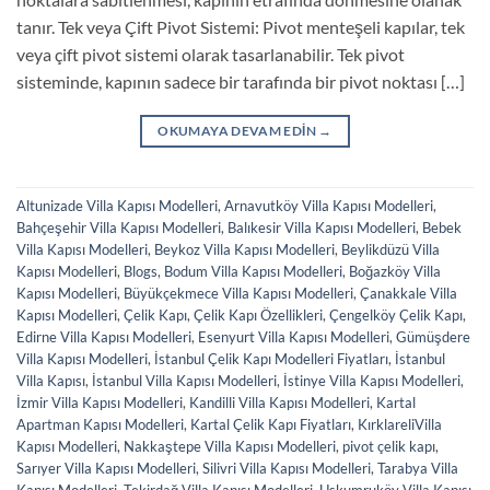
tanır. Tek veya Çift Pivot Sistemi: Pivot menteşeli kapılar, tek
veya çift pivot sistemi olarak tasarlanabilir. Tek pivot
sisteminde, kapının sadece bir tarafında bir pivot noktası […]
OKUMAYA DEVAM EDIN
→
Altunizade Villa Kapısı Modelleri
,
Arnavutköy Villa Kapısı Modelleri
,
Bahçeşehir Villa Kapısı Modelleri
,
Balıkesir Villa Kapısı Modelleri
,
Bebek
Villa Kapısı Modelleri
,
Beykoz Villa Kapısı Modelleri
,
Beylikdüzü Villa
Kapısı Modelleri
,
Blogs
,
Bodum Villa Kapısı Modelleri
,
Boğazköy Villa
Kapısı Modelleri
,
Büyükçekmece Villa Kapısı Modelleri
,
Çanakkale Villa
Kapısı Modelleri
,
Çelik Kapı
,
Çelik Kapı Özellikleri
,
Çengelköy Çelik Kapı
,
Edirne Villa Kapısı Modelleri
,
Esenyurt Villa Kapısı Modelleri
,
Gümüşdere
Villa Kapısı Modelleri
,
İstanbul Çelik Kapı Modelleri Fiyatları
,
İstanbul
Villa Kapısı
,
İstanbul Villa Kapısı Modelleri
,
İstinye Villa Kapısı Modelleri
,
İzmir Villa Kapısı Modelleri
,
Kandilli Villa Kapısı Modelleri
,
Kartal
Apartman Kapısı Modelleri
,
Kartal Çelik Kapı Fiyatları
,
KırklareliVilla
Kapısı Modelleri
,
Nakkaştepe Villa Kapısı Modelleri
,
pivot çelik kapı
,
Sarıyer Villa Kapısı Modelleri
,
Silivri Villa Kapısı Modelleri
,
Tarabya Villa