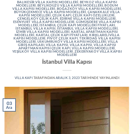
BALIKESIR VILLA KAPISI MODELLERI
,
BEYKOZ VILLA KAPISI
MODELLERI
,
BEYLIKDÜZÜ VILLA KAPISI MODELLERI
,
BODUM
VILLA KAPISI MODELLERI
,
BOĞAZKÖY VILLA KAPISI MODELLERI
,
BÜYÜKÇEKMECE VILLA KAPISI MODELLERI
,
ÇANAKKALE VILLA
KAPISI MODELLERI
,
ÇELIK KAPI
,
ÇELIK KAPI ÖZELLIKLERI
,
ÇENGELKÖY ÇELIK KAPI
,
EDIRNE VILLA KAPISI MODELLERI
,
ESENYURT VILLA KAPISI MODELLERI
,
GÜMÜŞDERE VILLA KAPISI
MODELLERI
,
İSTANBUL ÇELIK KAPI MODELLERI FIYATLARI
,
İSTANBUL VILLA KAPISI
,
İSTANBUL VILLA KAPISI MODELLERI
,
İZMIR VILLA KAPISI MODELLERI
,
KARTAL APARTMAN KAPISI
MODELLERI
,
KARTAL ÇELIK KAPI FIYATLARI
,
KIRKLARELIVILLA
KAPISI MODELLERI
,
PIVOT ÇELIK KAPI
,
TEKIRDAĞ VILLA KAPISI
MODELLERI
,
USKUMRUKÖY VILLA KAPISI MODELLERI
,
VILLA
GIRIŞ KAPILARI
,
VILLA KAPISI
,
VILLA KAPISI
,
VILLA KAPISI
APARTMAN KAPISI ÇELIK KAPI
,
VILLA KAPISI MODELLERI
,
YEŞILKÖY VILLA KAPISI MODELLERI
,
ZEKERIYAKÖY VILLA KAPISI
MODELLERI
İstanbul Villa Kapısı
VILLA KAPI
TARAFINDAN
ARALIK 3, 2023
TARIHINDE YAYINLANDI
03
Ara