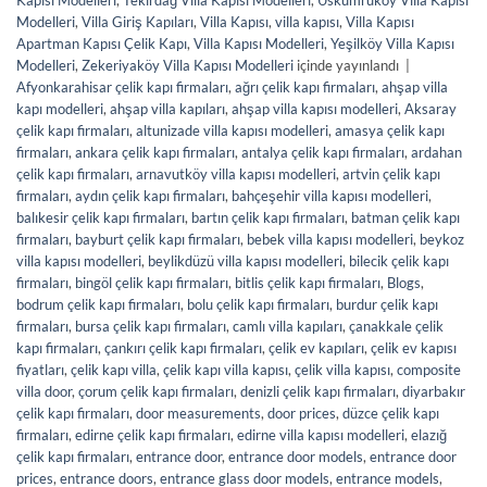
Kapısı Modelleri
,
Tekirdağ Villa Kapısı Modelleri
,
Uskumruköy Villa Kapısı
Modelleri
,
Villa Giriş Kapıları
,
Villa Kapısı
,
villa kapısı
,
Villa Kapısı
Apartman Kapısı Çelik Kapı
,
Villa Kapısı Modelleri
,
Yeşilköy Villa Kapısı
Modelleri
,
Zekeriyaköy Villa Kapısı Modelleri
içinde yayınlandı
|
Afyonkarahisar çelik kapı firmaları
,
ağrı çelik kapı firmaları
,
ahşap villa
kapı modelleri
,
ahşap villa kapıları
,
ahşap villa kapısı modelleri
,
Aksaray
çelik kapı firmaları
,
altunizade villa kapısı modelleri
,
amasya çelik kapı
firmaları
,
ankara çelik kapı firmaları
,
antalya çelik kapı firmaları
,
ardahan
çelik kapı firmaları
,
arnavutköy villa kapısı modelleri
,
artvin çelik kapı
firmaları
,
aydın çelik kapı firmaları
,
bahçeşehir villa kapısı modelleri
,
balıkesir çelik kapı firmaları
,
bartın çelik kapı firmaları
,
batman çelik kapı
firmaları
,
bayburt çelik kapı firmaları
,
bebek villa kapısı modelleri
,
beykoz
villa kapısı modelleri
,
beylikdüzü villa kapısı modelleri
,
bilecik çelik kapı
firmaları
,
bingöl çelik kapı firmaları
,
bitlis çelik kapı firmaları
,
Blogs
,
bodrum çelik kapı firmaları
,
bolu çelik kapı firmaları
,
burdur çelik kapı
firmaları
,
bursa çelik kapı firmaları
,
camlı villa kapıları
,
çanakkale çelik
kapı firmaları
,
çankırı çelik kapı firmaları
,
çelik ev kapıları
,
çelik ev kapısı
fiyatları
,
çelik kapı villa
,
çelik kapı villa kapısı
,
çelik villa kapısı
,
composite
villa door
,
çorum çelik kapı firmaları
,
denizli çelik kapı firmaları
,
diyarbakır
çelik kapı firmaları
,
door measurements
,
door prices
,
düzce çelik kapı
firmaları
,
edirne çelik kapı firmaları
,
edirne villa kapısı modelleri
,
elazığ
çelik kapı firmaları
,
entrance door
,
entrance door models
,
entrance door
prices
,
entrance doors
,
entrance glass door models
,
entrance models
,