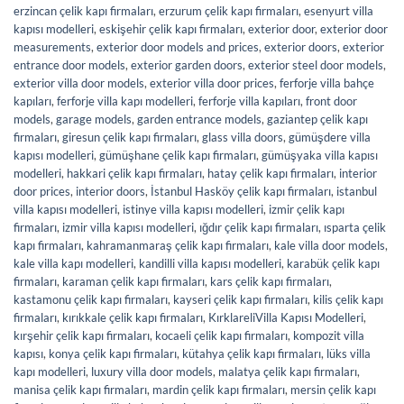
erzincan çelik kapı firmaları
,
erzurum çelik kapı firmaları
,
esenyurt villa
kapısı modelleri
,
eskişehir çelik kapı firmaları
,
exterior door
,
exterior door
measurements
,
exterior door models and prices
,
exterior doors
,
exterior
entrance door models
,
exterior garden doors
,
exterior steel door models
,
exterior villa door models
,
exterior villa door prices
,
ferforje villa bahçe
kapıları
,
ferforje villa kapı modelleri
,
ferforje villa kapıları
,
front door
models
,
garage models
,
garden entrance models
,
gaziantep çelik kapı
firmaları
,
giresun çelik kapı firmaları
,
glass villa doors
,
gümüşdere villa
kapısı modelleri
,
gümüşhane çelik kapı firmaları
,
gümüşyaka villa kapısı
modelleri
,
hakkari çelik kapı firmaları
,
hatay çelik kapı firmaları
,
interior
door prices
,
interior doors
,
İstanbul Hasköy çelik kapı firmaları
,
istanbul
villa kapısı modelleri
,
istinye villa kapısı modelleri
,
izmir çelik kapı
firmaları
,
izmir villa kapısı modelleri
,
ığdır çelik kapı firmaları
,
ısparta çelik
kapı firmaları
,
kahramanmaraş çelik kapı firmaları
,
kale villa door models
,
kale villa kapı modelleri
,
kandilli villa kapısı modelleri
,
karabük çelik kapı
firmaları
,
karaman çelik kapı firmaları
,
kars çelik kapı firmaları
,
kastamonu çelik kapı firmaları
,
kayseri çelik kapı firmaları
,
kilis çelik kapı
firmaları
,
kırıkkale çelik kapı firmaları
,
KırklareliVilla Kapısı Modelleri
,
kırşehir çelik kapı firmaları
,
kocaeli çelik kapı firmaları
,
kompozit villa
kapısı
,
konya çelik kapı firmaları
,
kütahya çelik kapı firmaları
,
lüks villa
kapı modelleri
,
luxury villa door models
,
malatya çelik kapı firmaları
,
manisa çelik kapı firmaları
,
mardin çelik kapı firmaları
,
mersin çelik kapı