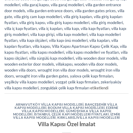
modelleri
,
villa garaj kapısı
,
villa garaj modelleri
,
villa garden entrance
door models
,
villa garden entrance doors
,
villa garden gates prices
,
villa
gate
,
villa giriş cam kapı modelleri
,
villa giriş kapıları
,
villa giriş kapıları
fiyatları
,
villa giriş kapısı
,
villa giriş kapısı modelleri
,
villa giriş modelleri
,
villa iç kapı fiyatları
,
villa iç kapıları
,
villa kapı
,
villa kapı fiyatları
,
villa kapı
giriş modelleri
,
villa kapı girişi
,
villa kapı modelleri
,
villa kapı modelleri
fiyatları
,
villa kapı ölçüleri
,
villa kapı önü modelleri
,
villa kapıları
,
villa
kapıları fiyatları
,
villa kapısı
,
Villa Kapısı Apartman Kapısı Çelik Kapı
,
villa
kapısı fiyatları
,
villa kapısı modelleri
,
villa kapısı modelleri ve fiyatları
,
villa
kapısı ölçüleri
,
villa sürgülü kapı modelleri
,
villa wooden door models
,
villa
wooden exterior door models
,
villakapısı
,
wooden villa door models
,
wooden villa doors
,
wrought iron villa door models
,
wrought iron villa
doors
,
wrought iron villa garden gates
,
yalova çelik kapı firmaları
,
yeşilköy villa kapısı modelleri
,
yozgat çelik kapı firmaları
,
zekeriyaköy
villa kapısı modelleri
,
zonguldak çelik kapı firmaları
etiketlendi
ARNAVUTKÖY VILLA KAPISI MODELLERI
,
BAHÇEŞEHIR VILLA
KAPISI MODELLERI
,
BODUM VILLA KAPISI MODELLERI
,
EDIRNE
VILLA KAPISI MODELLERI
,
GÜMÜŞYAKA VILLA KAPISI
MODELLERI
,
İSTANBUL ÇELIK KAPI MODELLERI FIYATLARI
,
İZMIR
VILLA KAPISI MODELLERI
,
KIRKLARELIVILLA KAPISI MODELLERI
Villa Kapısı Özel İmalat