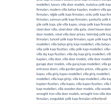
modelleri
,
luxury villa door models
,
malatya çelik kapı
firmaları
,
modern villa bahçe kapıları
,
modern villa ga
firmaları
,
niğde çelik kapı firmaları
,
ordu çelik kapı fir
firmaları
,
samsun çelik kapı firmaları
,
şanlıurfa çelik k
şile çelik kapı
,
şile villa kapısı
,
sinop çelik kapı firmala
steel door villa
,
steel door villa gate
,
steel house door
door models
,
steel villa door prices
,
tekirdağ çelik kap
firmaları
,
tunceli çelik kapı firmaları
,
uşak çelik kapı f
modelleri
,
villa bahçe giriş kapı modelleri
,
villa bahçe 
villa çelik kapı fiyatları
,
villa çelik kapı modelleri
,
villa
villa dış kapı fiyatları
,
villa dış kapı giriş modelleri
,
vil
kapıları
,
villa door
,
villa door models
,
villa door model
garage door models
,
villa garaj kapı modelleri
,
villa g
entrance doors
,
villa garden gates prices
,
villa gate
,
v
kapısı
,
villa giriş kapısı modelleri
,
villa giriş modelleri
,
modelleri
,
villa kapı girişi
,
villa kapı modelleri
,
villa ka
kapıları fiyatları
,
villa kapısı
,
villa kapısı fiyatları
,
villa
kapı modelleri
,
villa wooden door models
,
villa woode
wrought iron villa door models
,
wrought iron villa doo
firmaları
,
zonguldak çelik kapı firmaları
etiketlendi