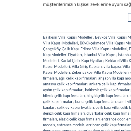
müşterilerimizin kişisel zevklerine uyum sağ
Balıkesir Villa Kapısı Modelleri
,
Beykoz Villa Kapısı M
Villa Kapısı Modelleri
,
Büyükçekmece Villa Kapısı Mod
Çengelköy Çelik Kapı
,
Edirne Villa Kapısı Modelleri
,
E
Kapı Modelleri Fiyatları
,
İstanbul Villa Kapısı
,
İstanbul
Modelleri
,
Kartal Çelik Kapı Fiyatları
,
KırklareliVilla 
Kapısı Modelleri
,
Villa Giriş Kapıları
,
villa kapısı
,
Villa
Kapısı Modelleri
,
Zekeriyaköy Villa Kapısı Modelleri
i
firmaları
,
ağrı çelik kapı firmaları
,
ahşap villa kapı mod
amasya çelik kapı firmaları
,
ankara çelik kapı firmalar
aydın çelik kapı firmaları
,
balıkesir çelik kapı firmaları
bilecik çelik kapı firmaları
,
bingöl çelik kapı firmaları
,
b
çelik kapı firmaları
,
bursa çelik kapı firmaları
,
camlı vil
kapıları
,
çelik ev kapısı fiyatları
,
çelik kapı villa
,
çelik k
denizli çelik kapı firmaları
,
diyarbakır çelik kapı firmal
firmaları
,
elazığ çelik kapı firmaları
,
entrance door
,
en
models
,
entrance models
,
erzincan çelik kapı firmalar
door measurements
,
exterior door models and prices