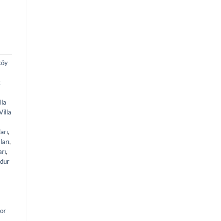
köy
k
lla
Villa
arı
,
ları
,
arı
,
dur
ior