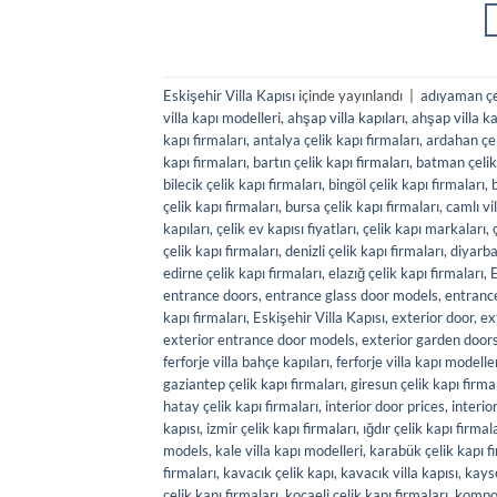
Eskişehir Villa Kapısı
içinde yayınlandı
|
adıyaman çel
villa kapı modelleri
,
ahşap villa kapıları
,
ahşap villa ka
kapı firmaları
,
antalya çelik kapı firmaları
,
ardahan çel
kapı firmaları
,
bartın çelik kapı firmaları
,
batman çelik 
bilecik çelik kapı firmaları
,
bingöl çelik kapı firmaları
,
b
çelik kapı firmaları
,
bursa çelik kapı firmaları
,
camlı vil
kapıları
,
çelik ev kapısı fiyatları
,
çelik kapı markaları
,
çelik kapı firmaları
,
denizli çelik kapı firmaları
,
diyarba
edirne çelik kapı firmaları
,
elazığ çelik kapı firmaları
,
E
entrance doors
,
entrance glass door models
,
entranc
kapı firmaları
,
Eskişehir Villa Kapısı
,
exterior door
,
ex
exterior entrance door models
,
exterior garden door
ferforje villa bahçe kapıları
,
ferforje villa kapı modelle
gaziantep çelik kapı firmaları
,
giresun çelik kapı firma
hatay çelik kapı firmaları
,
interior door prices
,
interio
kapısı
,
izmir çelik kapı firmaları
,
ığdır çelik kapı firmal
models
,
kale villa kapı modelleri
,
karabük çelik kapı f
firmaları
,
kavacık çelik kapı
,
kavacık villa kapısı
,
kayse
çelik kapı firmaları
,
kocaeli çelik kapı firmaları
,
kompoz