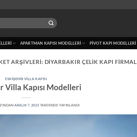
ELLERI
APARTMAN KAPISI MODELLERI
PIVOT KAPI MODELLERI
KET ARŞIVLERI:
DIYARBAKIR ÇELIK KAPI FIRMA
ESKIŞEHIR VILLA KAPISI
r Villa Kapısı Modelleri
AFINDAN
ARALIK 7, 2023
TARIHINDE YAYINLANDI