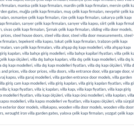
 firmaları
,
manisa çelik kapı firmaları
,
mardin çelik kapı firmaları
,
mersin çelik k
rden gates
,
muğla çelik kapı firmaları
,
muş çelik kapı firmaları
,
nevşehir çelik ka
maları
,
osmaniye çelik kapı firmaları
,
rize çelik kapı firmaları
,
sakarya çelik kapı
apı firmaları
,
sarıyer çelik kapı firmaları
,
sarıyer villa kapısı
,
siirt çelik kapı firma
rı
,
sivas çelik kapı firmaları
,
Şırnak çelik kapı firmaları
,
sliding villa door models
,
 prices
,
steel house doors
,
steel villa door
,
steel villa door measurements
,
steel 
ı firmaları
,
tepekent villa kapısı
,
tokat çelik kapı firmaları
,
trabzon çelik kapı
irmaları
,
van çelik kapı firmaları
,
villa ahşap dış kapı modelleri
,
villa ahşap kapı
giriş kapıları
,
villa bahçe giriş modelleri
,
villa bahçe kapilari fiyatları
,
villa çelik k
 çelik kapı ölçüleri
,
villa dış bahçe kapıları
,
villa dış çelik kapı modelleri
,
villa dış k
la dış kapı modelleri
,
villa dış kapı modelleri fiyatları
,
villa dış kapı ölçüleri
,
Villa d
s and prices
,
villa door prices
,
villa doors
,
villa entrance door
,
villa garage door
,
v
araj kapısı
,
villa garaj modelleri
,
villa garden entrance door models
,
villa garden
illa giriş cam kapı modelleri
,
villa giriş kapıları
,
villa giriş kapıları fiyatları
,
villa g
villa iç kapı fiyatları
,
villa iç kapıları
,
villa kapı
,
villa kapı fiyatları
,
villa kapı giriş
pı modelleri fiyatları
,
villa kapı ölçüleri
,
villa kapı önü modelleri
,
villa kapıları
,
vill
 kapısı modelleri
,
villa kapısı modelleri ve fiyatları
,
villa kapısı ölçüleri
,
villa sürgü
n exterior door models
,
villakapısı
,
wooden villa door models
,
wooden villa door
rs
,
wrought iron villa garden gates
,
yalova çelik kapı firmaları
,
yozgat çelik kapı