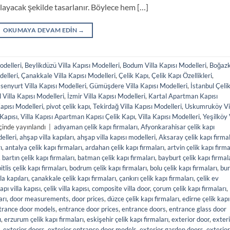
layacak şekilde tasarlanır. Böylece hem […]
OKUMAYA DEVAM EDIN
→
odelleri
,
Beylikdüzü Villa Kapısı Modelleri
,
Bodum Villa Kapısı Modelleri
,
Boğaz
elleri
,
Çanakkale Villa Kapısı Modelleri
,
Çelik Kapı
,
Çelik Kapı Özellikleri
,
senyurt Villa Kapısı Modelleri
,
Gümüşdere Villa Kapısı Modelleri
,
İstanbul Çeli
 Villa Kapısı Modelleri
,
İzmir Villa Kapısı Modelleri
,
Kartal Apartman Kapısı
Kapısı Modelleri
,
pivot çelik kapı
,
Tekirdağ Villa Kapısı Modelleri
,
Uskumruköy Vi
 Kapısı
,
Villa Kapısı Apartman Kapısı Çelik Kapı
,
Villa Kapısı Modelleri
,
Yeşilköy 
çinde yayınlandı
|
adıyaman çelik kapı firmaları
,
Afyonkarahisar çelik kapı
elleri
,
ahşap villa kapıları
,
ahşap villa kapısı modelleri
,
Aksaray çelik kapı firmal
ı
,
antalya çelik kapı firmaları
,
ardahan çelik kapı firmaları
,
artvin çelik kapı firma
,
bartın çelik kapı firmaları
,
batman çelik kapı firmaları
,
bayburt çelik kapı firmal
itlis çelik kapı firmaları
,
bodrum çelik kapı firmaları
,
bolu çelik kapı firmaları
,
bur
la kapıları
,
çanakkale çelik kapı firmaları
,
çankırı çelik kapı firmaları
,
çelik ev
apı villa kapısı
,
çelik villa kapısı
,
composite villa door
,
çorum çelik kapı firmaları
,
arı
,
door measurements
,
door prices
,
düzce çelik kapı firmaları
,
edirne çelik kapı
trance door models
,
entrance door prices
,
entrance doors
,
entrance glass door
ı
,
erzurum çelik kapı firmaları
,
eskişehir çelik kapı firmaları
,
exterior door
,
exter
,
exterior doors
,
exterior entrance door models
,
exterior garden doors
,
exterior