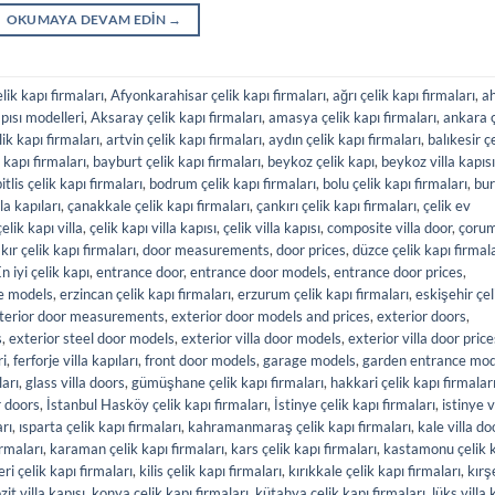
OKUMAYA DEVAM EDIN
→
ik kapı firmaları
,
Afyonkarahisar çelik kapı firmaları
,
ağrı çelik kapı firmaları
,
a
pısı modelleri
,
Aksaray çelik kapı firmaları
,
amasya çelik kapı firmaları
,
ankara ç
ik kapı firmaları
,
artvin çelik kapı firmaları
,
aydın çelik kapı firmaları
,
balıkesir ç
kapı firmaları
,
bayburt çelik kapı firmaları
,
beykoz çelik kapı
,
beykoz villa kapısı
itlis çelik kapı firmaları
,
bodrum çelik kapı firmaları
,
bolu çelik kapı firmaları
,
bur
la kapıları
,
çanakkale çelik kapı firmaları
,
çankırı çelik kapı firmaları
,
çelik ev
çelik kapı villa
,
çelik kapı villa kapısı
,
çelik villa kapısı
,
composite villa door
,
çoru
kır çelik kapı firmaları
,
door measurements
,
door prices
,
düzce çelik kapı firmal
n iyi çelik kapı
,
entrance door
,
entrance door models
,
entrance door prices
,
e models
,
erzincan çelik kapı firmaları
,
erzurum çelik kapı firmaları
,
eskişehir çel
terior door measurements
,
exterior door models and prices
,
exterior doors
,
s
,
exterior steel door models
,
exterior villa door models
,
exterior villa door price
ri
,
ferforje villa kapıları
,
front door models
,
garage models
,
garden entrance mod
ları
,
glass villa doors
,
gümüşhane çelik kapı firmaları
,
hakkari çelik kapı firmalar
r doors
,
İstanbul Hasköy çelik kapı firmaları
,
İstinye çelik kapı firmaları
,
istinye v
arı
,
ısparta çelik kapı firmaları
,
kahramanmaraş çelik kapı firmaları
,
kale villa do
irmaları
,
karaman çelik kapı firmaları
,
kars çelik kapı firmaları
,
kastamonu çelik 
ri çelik kapı firmaları
,
kilis çelik kapı firmaları
,
kırıkkale çelik kapı firmaları
,
kırş
it villa kapısı
,
konya çelik kapı firmaları
,
kütahya çelik kapı firmaları
,
lüks villa 