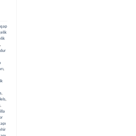
hşap
elik
elik
,
dur
m
arı
,
ik
s
,
els
,
ı
,
illa
or
kapı
ehir
kapı