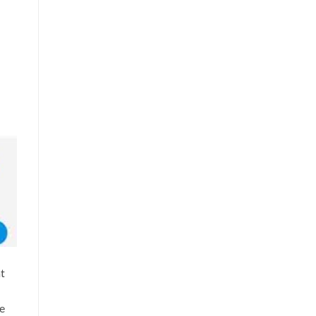
at
ve