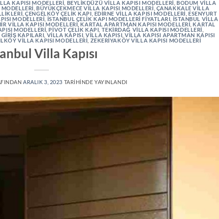
LLA KAPISI MODELLERI
,
BEYLIKDÜZÜ VILLA KAPISI MODELLERI
,
BODUM VILLA
 MODELLERI
,
BÜYÜKÇEKMECE VILLA KAPISI MODELLERI
,
ÇANAKKALE VILLA
LLIKLERI
,
ÇENGELKÖY ÇELIK KAPI
,
EDIRNE VILLA KAPISI MODELLERI
,
ESENYURT
PISI MODELLERI
,
İSTANBUL ÇELIK KAPI MODELLERI FIYATLARI
,
İSTANBUL VILLA
IR VILLA KAPISI MODELLERI
,
KARTAL APARTMAN KAPISI MODELLERI
,
KARTAL
APISI MODELLERI
,
PIVOT ÇELIK KAPI
,
TEKIRDAĞ VILLA KAPISI MODELLERI
,
 GIRIŞ KAPILARI
,
VILLA KAPISI
,
VILLA KAPISI
,
VILLA KAPISI APARTMAN KAPISI
ILKÖY VILLA KAPISI MODELLERI
,
ZEKERIYAKÖY VILLA KAPISI MODELLERI
tanbul Villa Kapısı
AFINDAN
ARALIK 3, 2023
TARIHINDE YAYINLANDI