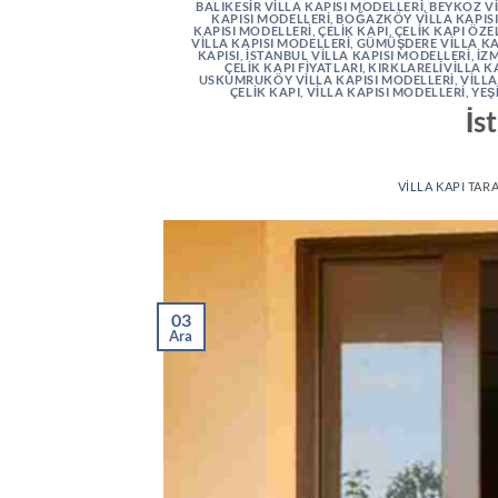
BALIKESIR VILLA KAPISI MODELLERI
,
BEYKOZ VI
KAPISI MODELLERI
,
BOĞAZKÖY VILLA KAPISI
KAPISI MODELLERI
,
ÇELIK KAPI
,
ÇELIK KAPI ÖZE
VILLA KAPISI MODELLERI
,
GÜMÜŞDERE VILLA KA
KAPISI
,
İSTANBUL VILLA KAPISI MODELLERI
,
İZM
ÇELIK KAPI FIYATLARI
,
KIRKLARELIVILLA K
USKUMRUKÖY VILLA KAPISI MODELLERI
,
VILLA
ÇELIK KAPI
,
VILLA KAPISI MODELLERI
,
YEŞ
İs
VILLA KAPI
TAR
03
Ara