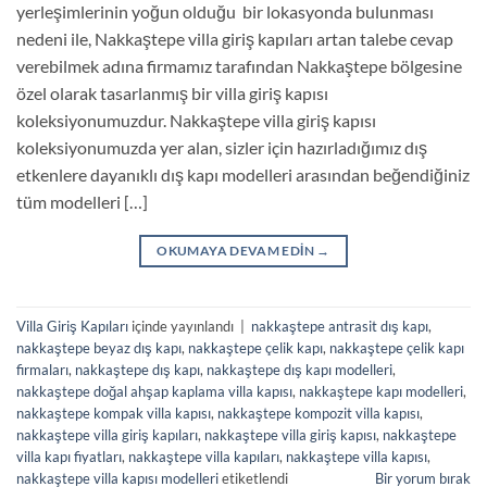
yerleşimlerinin yoğun olduğu bir lokasyonda bulunması
nedeni ile, Nakkaştepe villa giriş kapıları artan talebe cevap
verebilmek adına firmamız tarafından Nakkaştepe bölgesine
özel olarak tasarlanmış bir villa giriş kapısı
koleksiyonumuzdur. Nakkaştepe villa giriş kapısı
koleksiyonumuzda yer alan, sizler için hazırladığımız dış
etkenlere dayanıklı dış kapı modelleri arasından beğendiğiniz
tüm modelleri […]
OKUMAYA DEVAM EDIN
→
Villa Giriş Kapıları
içinde yayınlandı
|
nakkaştepe antrasit dış kapı
,
nakkaştepe beyaz dış kapı
,
nakkaştepe çelik kapı
,
nakkaştepe çelik kapı
firmaları
,
nakkaştepe dış kapı
,
nakkaştepe dış kapı modelleri
,
nakkaştepe doğal ahşap kaplama villa kapısı
,
nakkaştepe kapı modelleri
,
nakkaştepe kompak villa kapısı
,
nakkaştepe kompozit villa kapısı
,
nakkaştepe villa giriş kapıları
,
nakkaştepe villa giriş kapısı
,
nakkaştepe
villa kapı fiyatları
,
nakkaştepe villa kapıları
,
nakkaştepe villa kapısı
,
nakkaştepe villa kapısı modelleri
etiketlendi
Bir yorum bırak