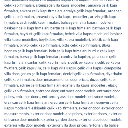
çelik kapı firmaları
,
altunizade villa kapısı modelleri
,
amasya çelik kapı
firmaları
,
ankara çelik kapı firmaları
,
antalya çelik kapı firmaları
,
ardahan
çelik kapı firmaları
,
arnavutköy villa kapısı modelleri
,
artvin çelik kapı
firmaları
,
aydın çelik kapı firmaları
,
bahçeşehir villa kapısı modelleri
,
balıkesir çelik kapı firmaları
,
bartın çelik kapı firmaları
,
batman çelik kapı
firmaları
,
bayburt çelik kapı firmaları
,
bebek villa kapısı modelleri
,
beykoz
villa kapısı modelleri
,
beylikdüzü villa kapısı modelleri
,
bilecik çelik kapı
firmaları
,
bingöl çelik kapı firmaları
,
bitlis çelik kapı firmaları
,
Blogs
,
bodrum çelik kapı firmaları
,
bolu çelik kapı firmaları
,
burdur çelik kapı
firmaları
,
bursa çelik kapı firmaları
,
camlı villa kapıları
,
çanakkale çelik
kapı firmaları
,
çankırı çelik kapı firmaları
,
çelik ev kapıları
,
çelik ev kapısı
fiyatları
,
çelik kapı villa
,
çelik kapı villa kapısı
,
çelik villa kapısı
,
composite
villa door
,
çorum çelik kapı firmaları
,
denizli çelik kapı firmaları
,
diyarbakır
çelik kapı firmaları
,
door measurements
,
door prices
,
düzce çelik kapı
firmaları
,
edirne çelik kapı firmaları
,
edirne villa kapısı modelleri
,
elazığ
çelik kapı firmaları
,
entrance door
,
entrance door models
,
entrance door
prices
,
entrance doors
,
entrance glass door models
,
entrance models
,
erzincan çelik kapı firmaları
,
erzurum çelik kapı firmaları
,
esenyurt villa
kapısı modelleri
,
eskişehir çelik kapı firmaları
,
exterior door
,
exterior door
measurements
,
exterior door models and prices
,
exterior doors
,
exterior
entrance door models
,
exterior garden doors
,
exterior steel door models
,
exterior villa door models
,
exterior villa door prices
,
ferforje villa bahçe