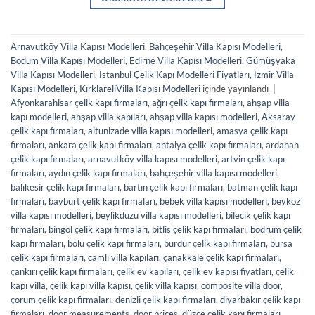
Arnavutköy Villa Kapısı Modelleri
,
Bahçeşehir Villa Kapısı Modelleri
,
Bodum Villa Kapısı Modelleri
,
Edirne Villa Kapısı Modelleri
,
Gümüşyaka
Villa Kapısı Modelleri
,
İstanbul Çelik Kapı Modelleri Fiyatları
,
İzmir Villa
Kapısı Modelleri
,
KırklareliVilla Kapısı Modelleri
içinde yayınlandı
|
Afyonkarahisar çelik kapı firmaları
,
ağrı çelik kapı firmaları
,
ahşap villa
kapı modelleri
,
ahşap villa kapıları
,
ahşap villa kapısı modelleri
,
Aksaray
çelik kapı firmaları
,
altunizade villa kapısı modelleri
,
amasya çelik kapı
firmaları
,
ankara çelik kapı firmaları
,
antalya çelik kapı firmaları
,
ardahan
çelik kapı firmaları
,
arnavutköy villa kapısı modelleri
,
artvin çelik kapı
firmaları
,
aydın çelik kapı firmaları
,
bahçeşehir villa kapısı modelleri
,
balıkesir çelik kapı firmaları
,
bartın çelik kapı firmaları
,
batman çelik kapı
firmaları
,
bayburt çelik kapı firmaları
,
bebek villa kapısı modelleri
,
beykoz
villa kapısı modelleri
,
beylikdüzü villa kapısı modelleri
,
bilecik çelik kapı
firmaları
,
bingöl çelik kapı firmaları
,
bitlis çelik kapı firmaları
,
bodrum çelik
kapı firmaları
,
bolu çelik kapı firmaları
,
burdur çelik kapı firmaları
,
bursa
çelik kapı firmaları
,
camlı villa kapıları
,
çanakkale çelik kapı firmaları
,
çankırı çelik kapı firmaları
,
çelik ev kapıları
,
çelik ev kapısı fiyatları
,
çelik
kapı villa
,
çelik kapı villa kapısı
,
çelik villa kapısı
,
composite villa door
,
çorum çelik kapı firmaları
,
denizli çelik kapı firmaları
,
diyarbakır çelik kapı
firmaları
,
door measurements
,
door prices
,
düzce çelik kapı firmaları
,