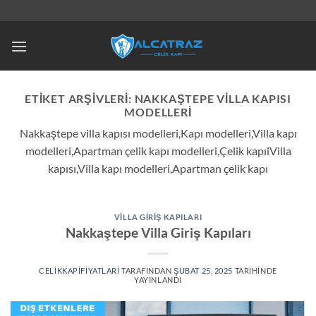
İçeriğe
atla
ETIKET ARŞIVLERI:
NAKKAŞTEPE VILLA KAPISI
MODELLERI
Nakkaştepe villa kapısı modelleri,Kapı modelleri,Villa kapı
modelleri,Apartman çelik kapı modelleri,Çelik kapıiVilla
kapısı,Villa kapı modelleri,Apartman çelik kapı
VILLA GIRIŞ KAPILARI
Nakkaştepe Villa Giriş Kapıları
CELIKKAPIFIYATLARI
TARAFINDAN
ŞUBAT 25, 2025
TARIHINDE
YAYINLANDI