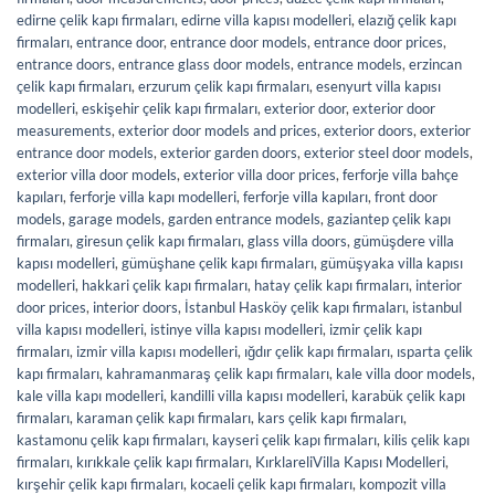
edirne çelik kapı firmaları
,
edirne villa kapısı modelleri
,
elazığ çelik kapı
firmaları
,
entrance door
,
entrance door models
,
entrance door prices
,
entrance doors
,
entrance glass door models
,
entrance models
,
erzincan
çelik kapı firmaları
,
erzurum çelik kapı firmaları
,
esenyurt villa kapısı
modelleri
,
eskişehir çelik kapı firmaları
,
exterior door
,
exterior door
measurements
,
exterior door models and prices
,
exterior doors
,
exterior
entrance door models
,
exterior garden doors
,
exterior steel door models
,
exterior villa door models
,
exterior villa door prices
,
ferforje villa bahçe
kapıları
,
ferforje villa kapı modelleri
,
ferforje villa kapıları
,
front door
models
,
garage models
,
garden entrance models
,
gaziantep çelik kapı
firmaları
,
giresun çelik kapı firmaları
,
glass villa doors
,
gümüşdere villa
kapısı modelleri
,
gümüşhane çelik kapı firmaları
,
gümüşyaka villa kapısı
modelleri
,
hakkari çelik kapı firmaları
,
hatay çelik kapı firmaları
,
interior
door prices
,
interior doors
,
İstanbul Hasköy çelik kapı firmaları
,
istanbul
villa kapısı modelleri
,
istinye villa kapısı modelleri
,
izmir çelik kapı
firmaları
,
izmir villa kapısı modelleri
,
ığdır çelik kapı firmaları
,
ısparta çelik
kapı firmaları
,
kahramanmaraş çelik kapı firmaları
,
kale villa door models
,
kale villa kapı modelleri
,
kandilli villa kapısı modelleri
,
karabük çelik kapı
firmaları
,
karaman çelik kapı firmaları
,
kars çelik kapı firmaları
,
kastamonu çelik kapı firmaları
,
kayseri çelik kapı firmaları
,
kilis çelik kapı
firmaları
,
kırıkkale çelik kapı firmaları
,
KırklareliVilla Kapısı Modelleri
,
kırşehir çelik kapı firmaları
,
kocaeli çelik kapı firmaları
,
kompozit villa