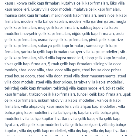
kapısı
,
konya çelik kapı firmaları
,
kütahya çelik kapı firmaları
,
lüks villa
kapı modelleri
,
luxury villa door models
,
malatya çelik kapı firmaları
,
manisa çelik kapı firmaları
,
mardin çelik kapı firmaları
,
mersin çelik kapı
firmaları
,
modern villa bahçe kapıları
,
modern villa garden gates
,
muğla
çelik kapı firmaları
,
muş çelik kapı firmaları
,
nakkaştepe villa kapısı
modelleri
,
nevşehir çelik kapı firmaları
,
niğde çelik kapı firmaları
,
ordu
çelik kapı firmaları
,
osmaniye çelik kapı firmaları
,
pivot çelik kapı
,
rize
çelik kapı firmaları
,
sakarya çelik kapı firmaları
,
samsun çelik kapı
firmaları
,
şanlıurfa çelik kapı firmaları
,
sarıyer villa kapısı modelleri
,
siirt
çelik kapı firmaları
,
silivri villa kapısı modelleri
,
sinop çelik kapı firmaları
,
sivas çelik kapı firmaları
,
Şırnak çelik kapı firmaları
,
sliding villa door
models
,
steel door villa
,
steel door villa gate
,
steel house door prices
,
steel house doors
,
steel villa door
,
steel villa door measurements
,
steel
villa door models
,
steel villa door prices
,
tarabya villa kapısı modelleri
,
tekirdağ çelik kapı firmaları
,
tekirdağ villa kapısı modelleri
,
tokat çelik
kapı firmaları
,
trabzon çelik kapı firmaları
,
tunceli çelik kapı firmaları
,
uşak
çelik kapı firmaları
,
uskumruköy villa kapısı modelleri
,
van çelik kapı
firmaları
,
villa ahşap dış kapı modelleri
,
villa ahşap kapı modelleri
,
villa
bahçe giriş kapı modelleri
,
villa bahçe giriş kapıları
,
villa bahçe giriş
modelleri
,
villa bahçe kapilari fiyatları
,
villa çelik kapı
,
villa çelik kapı
fiyatları
,
villa çelik kapı modelleri
,
villa çelik kapı ölçüleri
,
villa dış bahçe
kapıları
,
villa dış çelik kapı modelleri
,
villa dış kapı
,
villa dış kapı fiyatları
,