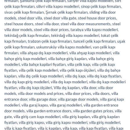
firmaları
,
şanlıurfa çelik kapı firmaları
,
sarıyer villa kapısı modelleri
,
siirt
çelik kapı firmaları
,
silivri villa kapısı modelleri
,
sinop çelik kapı firmaları
,
sivas çelik kapı firmaları
,
Şırnak çelik kapı firmaları
,
sliding villa door
models
,
steel door villa
,
steel door villa gate
,
steel house door prices
,
steel house doors
,
steel villa door
,
steel villa door measurements
,
steel
villa door models
,
steel villa door prices
,
tarabya villa kapısı modelleri
,
tekirdağ çelik kapı firmaları
,
tekirdağ villa kapısı modelleri
,
tokat çelik
kapı firmaları
,
trabzon çelik kapı firmaları
,
tunceli çelik kapı firmaları
,
uşak
çelik kapı firmaları
,
uskumruköy villa kapısı modelleri
,
van çelik kapı
firmaları
,
villa ahşap dış kapı modelleri
,
villa ahşap kapı modelleri
,
villa
bahçe giriş kapı modelleri
,
villa bahçe giriş kapıları
,
villa bahçe giriş
modelleri
,
villa bahçe kapilari fiyatları
,
villa çelik kapı
,
villa çelik kapı
fiyatları
,
villa çelik kapı modelleri
,
villa çelik kapı ölçüleri
,
villa dış bahçe
kapıları
,
villa dış çelik kapı modelleri
,
villa dış kapı
,
villa dış kapı fiyatları
,
villa dış kapı giriş modelleri
,
villa dış kapı modelleri
,
villa dış kapı modelleri
fiyatları
,
villa dış kapı ölçüleri
,
Villa dış kapıları
,
villa door
,
villa door
models
,
villa door models and prices
,
villa door prices
,
villa doors
,
villa
entrance door
,
villa garage door
,
villa garage door models
,
villa garaj kapı
modelleri
,
villa garaj kapısı
,
villa garaj modelleri
,
villa garden entrance
door models
,
villa garden entrance doors
,
villa garden gates prices
,
villa
gate
,
villa giriş cam kapı modelleri
,
villa giriş kapıları
,
villa giriş kapıları
fiyatları
,
villa giriş kapısı
,
villa giriş kapısı modelleri
,
villa giriş modelleri
,
villa iç kapı fiyatları
,
villa iç kapıları
,
villa kapı
,
villa kapı fiyatları
,
villa kapı