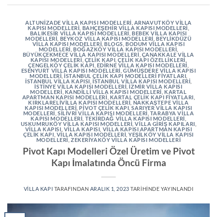
ALTUNIZADE VILLA KAPISI MODELLERI
,
ARNAVUTKÖY VILLA
KAPISI MODELLERI
,
BAHÇEŞEHIR VILLA KAPISI MODELLERI
,
BALIKESIR VILLA KAPISI MODELLERI
,
BEBEK VILLA KAPISI
MODELLERI
,
BEYKOZ VILLA KAPISI MODELLERI
,
BEYLIKDÜZÜ
VILLA KAPISI MODELLERI
,
BLOGS
,
BODUM VILLA KAPISI
MODELLERI
,
BOĞAZKÖY VILLA KAPISI MODELLERI
,
BÜYÜKÇEKMECE VILLA KAPISI MODELLERI
,
ÇANAKKALE VILLA
KAPISI MODELLERI
,
ÇELIK KAPI
,
ÇELIK KAPI ÖZELLIKLERI
,
ÇENGELKÖY ÇELIK KAPI
,
EDIRNE VILLA KAPISI MODELLERI
,
ESENYURT VILLA KAPISI MODELLERI
,
GÜMÜŞDERE VILLA KAPISI
MODELLERI
,
İSTANBUL ÇELIK KAPI MODELLERI FIYATLARI
,
İSTANBUL VILLA KAPISI
,
İSTANBUL VILLA KAPISI MODELLERI
,
İSTINYE VILLA KAPISI MODELLERI
,
İZMIR VILLA KAPISI
MODELLERI
,
KANDILLI VILLA KAPISI MODELLERI
,
KARTAL
APARTMAN KAPISI MODELLERI
,
KARTAL ÇELIK KAPI FIYATLARI
,
KIRKLARELIVILLA KAPISI MODELLERI
,
NAKKAŞTEPE VILLA
KAPISI MODELLERI
,
PIVOT ÇELIK KAPI
,
SARIYER VILLA KAPISI
MODELLERI
,
SILIVRI VILLA KAPISI MODELLERI
,
TARABYA VILLA
KAPISI MODELLERI
,
TEKIRDAĞ VILLA KAPISI MODELLERI
,
USKUMRUKÖY VILLA KAPISI MODELLERI
,
VILLA GIRIŞ KAPILARI
,
VILLA KAPISI
,
VILLA KAPISI
,
VILLA KAPISI APARTMAN KAPISI
ÇELIK KAPI
,
VILLA KAPISI MODELLERI
,
YEŞILKÖY VILLA KAPISI
MODELLERI
,
ZEKERIYAKÖY VILLA KAPISI MODELLERI
Pivot Kapı Modelleri Özel Üretim ve Pivot
Kapı İmalatında Öncü Firma
VILLA KAPI
TARAFINDAN
ARALIK 1, 2023
TARIHINDE YAYINLANDI