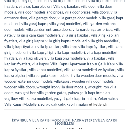
villa dış kapı giriş modelleri
,
villa dış kapı modelleri
,
villa dış kapı modelleri
fiyatları
,
villa dış kapı ölçüleri
,
Villa dış kapıları
,
villa door
,
villa door
models
,
villa door models and prices
,
villa door prices
,
villa doors
,
villa
entrance door
,
villa garage door
,
villa garage door models
,
villa garaj kapı
modelleri
,
villa garaj kapısı
,
villa garaj modelleri
,
villa garden entrance
door models
,
villa garden entrance doors
,
villa garden gates prices
,
villa
gate
,
villa giriş cam kapı modelleri
,
villa giriş kapıları
,
villa giriş kapıları
fiyatları
,
villa giriş kapısı
,
villa giriş kapısı modelleri
,
villa giriş modelleri
,
villa iç kapı fiyatları
,
villa iç kapıları
,
villa kapı
,
villa kapı fiyatları
,
villa kapı
giriş modelleri
,
villa kapı girişi
,
villa kapı modelleri
,
villa kapı modelleri
fiyatları
,
villa kapı ölçüleri
,
villa kapı önü modelleri
,
villa kapıları
,
villa
kapıları fiyatları
,
villa kapısı
,
Villa Kapısı Apartman Kapısı Çelik Kapı
,
villa
kapısı fiyatları
,
villa kapısı modelleri
,
villa kapısı modelleri ve fiyatları
,
villa
kapısı ölçüleri
,
villa sürgülü kapı modelleri
,
villa wooden door models
,
villa
wooden exterior door models
,
villakapısı
,
wooden villa door models
,
wooden villa doors
,
wrought iron villa door models
,
wrought iron villa
doors
,
wrought iron villa garden gates
,
yalova çelik kapı firmaları
,
yeşilköy villa kapısı modelleri
,
yozgat çelik kapı firmaları
,
Zekeriyaköy
Villa Kapısı Modelleri
,
zonguldak çelik kapı firmaları
etiketlendi
İSTANBUL VILLA KAPISI MODELLERI
,
NAKKAŞTEPE VILLA KAPISI
MODELLERI