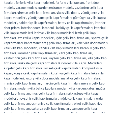
kapıları
,
ferforje villa kapı modelleri
,
ferforje villa kapıları
,
front door
models
,
garage models
,
garden entrance models
,
gaziantep çelik kapı
firmaları
,
giresun çelik kapı firmaları
,
glass villa doors
,
gümüşdere villa
kapısı modelleri
,
gümüşhane çelik kapı firmaları
,
gümüşyaka villa kapısı
modelleri
,
hakkari çelik kapı firmaları
,
hatay çelik kapı firmaları
,
interior
door prices
,
interior doors
,
İstanbul Hasköy çelik kapı firmaları
,
istanbul
villa kapısı modelleri
,
istinye villa kapısı modelleri
,
izmir çelik kapı
firmaları
,
izmir villa kapısı modelleri
,
ığdır çelik kapı firmaları
,
ısparta çelik
kapı firmaları
,
kahramanmaraş çelik kapı firmaları
,
kale villa door models
,
kale villa kapı modelleri
,
kandilli villa kapısı modelleri
,
karabük çelik kapı
firmaları
,
karaman çelik kapı firmaları
,
kars çelik kapı firmaları
,
kastamonu çelik kapı firmaları
,
kayseri çelik kapı firmaları
,
kilis çelik kapı
firmaları
,
kırıkkale çelik kapı firmaları
,
KırklareliVilla Kapısı Modelleri
,
kırşehir çelik kapı firmaları
,
kocaeli çelik kapı firmaları
,
kompozit villa
kapısı
,
konya çelik kapı firmaları
,
kütahya çelik kapı firmaları
,
lüks villa
kapı modelleri
,
luxury villa door models
,
malatya çelik kapı firmaları
,
manisa çelik kapı firmaları
,
mardin çelik kapı firmaları
,
mersin çelik kapı
firmaları
,
modern villa bahçe kapıları
,
modern villa garden gates
,
muğla
çelik kapı firmaları
,
muş çelik kapı firmaları
,
nakkaştepe villa kapısı
modelleri
,
nevşehir çelik kapı firmaları
,
niğde çelik kapı firmaları
,
ordu
çelik kapı firmaları
,
osmaniye çelik kapı firmaları
,
pivot çelik kapı
,
rize
çelik kapı firmaları
,
sakarya çelik kapı firmaları
,
samsun çelik kapı