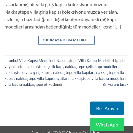
tasarlanmış bir villa giriş kapısı koleksiyonumuzdur.
Nakkaştepe villa giriş kapısı koleksiyonumuzda yer alan,
sizler için hazırladığımız dış etkenlere dayanıklı dış kapı
modelleri arasından beğendiğiniz tüm modelleri kendi […]
OKUMAYA DEVAM EDIN
→
İstanbul Villa Kapısı Modelleri
,
Nakkaştepe Villa Kapısı Modelleri
içinde
yayınlandı
|
nakkaştepe çelik kapı
,
nakkaştepe çelik kapı modelleri
,
nakkaştepe villa giriş kapısı
,
nakkaştepe villa kapıları
,
nakkaştepe villa
kapısı
,
nakkaştepe villa kapısı fiyatları
,
nakkaştepe villa kapısı modelleri
,
villa kapısı nakkaştepe
etiketlendi
Bir yorum bırak
Bizi Arayın
WhatsApp
Copyright 2026 ©
Alcatraz Çelik Kapı