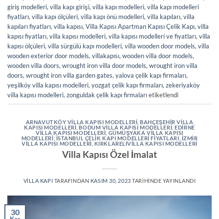
giriş modelleri
,
villa kapı girişi
,
villa kapı modelleri
,
villa kapı modelleri
fiyatları
,
villa kapı ölçüleri
,
villa kapı önü modelleri
,
villa kapıları
,
villa
kapıları fiyatları
,
villa kapısı
,
Villa Kapısı Apartman Kapısı Çelik Kapı
,
villa
kapısı fiyatları
,
villa kapısı modelleri
,
villa kapısı modelleri ve fiyatları
,
villa
kapısı ölçüleri
,
villa sürgülü kapı modelleri
,
villa wooden door models
,
villa
wooden exterior door models
,
villakapısı
,
wooden villa door models
,
wooden villa doors
,
wrought iron villa door models
,
wrought iron villa
doors
,
wrought iron villa garden gates
,
yalova çelik kapı firmaları
,
yeşilköy villa kapısı modelleri
,
yozgat çelik kapı firmaları
,
zekeriyaköy
villa kapısı modelleri
,
zonguldak çelik kapı firmaları
etiketlendi
ARNAVUTKÖY VILLA KAPISI MODELLERI
,
BAHÇEŞEHIR VILLA
KAPISI MODELLERI
,
BODUM VILLA KAPISI MODELLERI
,
EDIRNE
VILLA KAPISI MODELLERI
,
GÜMÜŞYAKA VILLA KAPISI
MODELLERI
,
İSTANBUL ÇELIK KAPI MODELLERI FIYATLARI
,
İZMIR
VILLA KAPISI MODELLERI
,
KIRKLARELIVILLA KAPISI MODELLERI
Villa Kapısı Özel İmalat
VILLA KAPI
TARAFINDAN
KASIM 30, 2023
TARIHINDE YAYINLANDI
30