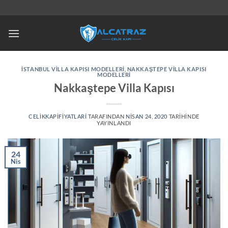
İçeriğe
atla
İSTANBUL VILLA KAPISI MODELLERI
,
NAKKAŞTEPE VILLA KAPISI
MODELLERI
Nakkaştepe Villa Kapısı
CELIKKAPIFIYATLARI
TARAFINDAN
NISAN 24, 2020
TARIHINDE
YAYINLANDI
24
Nis