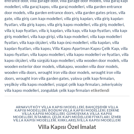
entrance door
,
villa garage door
,
villa garage door models
,
villa garaj kapı
modelleri
,
villa garaj kapısı
,
villa garaj modelleri
,
villa garden entrance
door models
,
villa garden entrance doors
,
villa garden gates prices
,
villa
gate
,
villa giriş cam kapı modelleri
,
villa giriş kapıları
,
villa giriş kapıları
fiyatları
,
villa giriş kapısı
,
villa giriş kapısı modelleri
,
villa giriş modelleri
,
villa iç kapı fiyatları
,
villa iç kapıları
,
villa kapı
,
villa kapı fiyatları
,
villa kapı
giriş modelleri
,
villa kapı girişi
,
villa kapı modelleri
,
villa kapı modelleri
fiyatları
,
villa kapı ölçüleri
,
villa kapı önü modelleri
,
villa kapıları
,
villa
kapıları fiyatları
,
villa kapısı
,
Villa Kapısı Apartman Kapısı Çelik Kapı
,
villa
kapısı fiyatları
,
villa kapısı modelleri
,
villa kapısı modelleri ve fiyatları
,
villa
kapısı ölçüleri
,
villa sürgülü kapı modelleri
,
villa wooden door models
,
villa
wooden exterior door models
,
villakapısı
,
wooden villa door models
,
wooden villa doors
,
wrought iron villa door models
,
wrought iron villa
doors
,
wrought iron villa garden gates
,
yalova çelik kapı firmaları
,
yeşilköy villa kapısı modelleri
,
yozgat çelik kapı firmaları
,
zekeriyaköy
villa kapısı modelleri
,
zonguldak çelik kapı firmaları
etiketlendi
ARNAVUTKÖY VILLA KAPISI MODELLERI
,
BAHÇEŞEHIR VILLA
KAPISI MODELLERI
,
BODUM VILLA KAPISI MODELLERI
,
EDIRNE
VILLA KAPISI MODELLERI
,
GÜMÜŞYAKA VILLA KAPISI
MODELLERI
,
İSTANBUL ÇELIK KAPI MODELLERI FIYATLARI
,
İZMIR
VILLA KAPISI MODELLERI
,
KIRKLARELIVILLA KAPISI MODELLERI
Villa Kapısı Özel İmalat