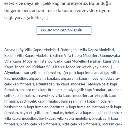
estetik ve dayanıklı çelik kapılar üretiyoruz. Bulunduğu
bölgenin benzersiz mimari dokusuna ve zevklere uyum
sağlayacak şekilde […]
OKUMAYA DEVAM EDIN
→
Arnavutköy Villa Kapısı Modelleri
,
Bahçeşehir Villa Kapısı Modelleri
,
Bodum Villa Kapısı Modelleri
,
Edirne Villa Kapısı Modelleri
,
Gümüşyaka
Villa Kapısı Modelleri
,
İstanbul Çelik Kapı Modelleri Fiyatları
,
İzmir Villa
Kapısı Modelleri
,
KırklareliVilla Kapısı Modelleri
içinde yayınlandı
|
Afyonkarahisar çelik kapı firmaları
,
ağrı çelik kapı firmaları
,
ahşap villa
kapı modelleri
,
ahşap villa kapıları
,
ahşap villa kapısı modelleri
,
Aksaray
çelik kapı firmaları
,
altunizade villa kapısı modelleri
,
amasya çelik kapı
firmaları
,
ankara çelik kapı firmaları
,
antalya çelik kapı firmaları
,
ardahan
çelik kapı firmaları
,
arnavutköy villa kapısı modelleri
,
artvin çelik kapı
firmaları
,
aydın çelik kapı firmaları
,
bahçeşehir villa kapısı modelleri
,
balıkesir çelik kapı firmaları
,
bartın çelik kapı firmaları
,
batman çelik kapı
firmaları
,
bayburt çelik kapı firmaları
,
bebek villa kapısı modelleri
,
beykoz
villa kapısı modelleri
,
beylikdüzü villa kapısı modelleri
,
bilecik çelik kapı
firmaları
,
bingöl çelik kapı firmaları
,
bitlis çelik kapı firmaları
,
bodrum çelik