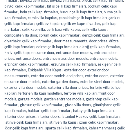
firmaları
,
beykoz çelik kapı
,
beykoz villa kapısı
,
bilecik çelik kapı firmaları
,
bingöl çelik kapı firmaları
,
bitlis çelik kapı firmaları
,
bodrum çelik kapı
firmaları
,
bolu çelik kapı firmaları
,
burdur çelik kapı firmaları
,
bursa çelik
kapı firmaları
,
camlı villa kapıları
,
çanakkale çelik kapı firmaları
,
çankırı
çelik kapı firmaları
,
çelik ev kapıları
,
çelik ev kapısı fiyatları
,
çelik kapı
markaları
,
çelik kapı villa
,
çelik kapı villa kapısı
,
çelik villa kapısı
,
composite villa door
,
çorum çelik kapı firmaları
,
denizli çelik kapı firmaları
,
diyarbakır çelik kapı firmaları
,
door measurements
,
door prices
,
düzce
çelik kapı firmaları
,
edirne çelik kapı firmaları
,
elazığ çelik kapı firmaları
,
En iyi çelik kapı
,
entrance door
,
entrance door models
,
entrance door
prices
,
entrance doors
,
entrance glass door models
,
entrance models
,
erzincan çelik kapı firmaları
,
erzurum çelik kapı firmaları
,
eskişehir çelik
kapı firmaları
,
Eskişehir Villa Kapısı
,
exterior door
,
exterior door
measurements
,
exterior door models and prices
,
exterior doors
,
exterior
entrance door models
,
exterior garden doors
,
exterior steel door models
,
exterior villa door models
,
exterior villa door prices
,
ferforje villa bahçe
kapıları
,
ferforje villa kapı modelleri
,
ferforje villa kapıları
,
front door
models
,
garage models
,
garden entrance models
,
gaziantep çelik kapı
firmaları
,
giresun çelik kapı firmaları
,
glass villa doors
,
gümüşhane çelik
kapı firmaları
,
hakkari çelik kapı firmaları
,
hatay çelik kapı firmaları
,
interior door prices
,
interior doors
,
İstanbul Hasköy çelik kapı firmaları
,
İstinye çelik kapı firmaları
,
istinye villa kapısı
,
izmir çelik kapı firmaları
,
ığdır çelik kapı firmaları
,
ısparta çelik kapı firmaları
,
kahramanmaraş çelik