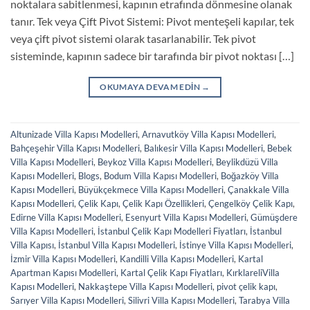
noktalara sabitlenmesi, kapının etrafında dönmesine olanak
tanır. Tek veya Çift Pivot Sistemi: Pivot menteşeli kapılar, tek
veya çift pivot sistemi olarak tasarlanabilir. Tek pivot
sisteminde, kapının sadece bir tarafında bir pivot noktası […]
OKUMAYA DEVAM EDIN
→
Altunizade Villa Kapısı Modelleri
,
Arnavutköy Villa Kapısı Modelleri
,
Bahçeşehir Villa Kapısı Modelleri
,
Balıkesir Villa Kapısı Modelleri
,
Bebek
Villa Kapısı Modelleri
,
Beykoz Villa Kapısı Modelleri
,
Beylikdüzü Villa
Kapısı Modelleri
,
Blogs
,
Bodum Villa Kapısı Modelleri
,
Boğazköy Villa
Kapısı Modelleri
,
Büyükçekmece Villa Kapısı Modelleri
,
Çanakkale Villa
Kapısı Modelleri
,
Çelik Kapı
,
Çelik Kapı Özellikleri
,
Çengelköy Çelik Kapı
,
Edirne Villa Kapısı Modelleri
,
Esenyurt Villa Kapısı Modelleri
,
Gümüşdere
Villa Kapısı Modelleri
,
İstanbul Çelik Kapı Modelleri Fiyatları
,
İstanbul
Villa Kapısı
,
İstanbul Villa Kapısı Modelleri
,
İstinye Villa Kapısı Modelleri
,
İzmir Villa Kapısı Modelleri
,
Kandilli Villa Kapısı Modelleri
,
Kartal
Apartman Kapısı Modelleri
,
Kartal Çelik Kapı Fiyatları
,
KırklareliVilla
Kapısı Modelleri
,
Nakkaştepe Villa Kapısı Modelleri
,
pivot çelik kapı
,
Sarıyer Villa Kapısı Modelleri
,
Silivri Villa Kapısı Modelleri
,
Tarabya Villa