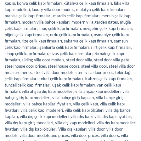
kapısı
,
konya çelik kapı firmaları
,
kütahya çelik kapı firmaları
,
lüks villa
kapı modelleri
,
luxury villa door models
,
malatya çelik kapı firmaları
,
manisa çelik kapı firmaları
,
mardin çelik kapı firmaları
,
mersin çelik kapı
firmaları
,
modern villa bahçe kapıları
,
modern villa garden gates
,
muğla
çelik kapı firmaları
,
muş çelik kapı firmaları
,
nevşehir çelik kapı firmaları
,
niğde çelik kapı firmaları
,
ordu çelik kapı firmaları
,
osmaniye çelik kapı
firmaları
,
rize çelik kapı firmaları
,
sakarya çelik kapı firmaları
,
samsun
çelik kapı firmaları
,
şanlıurfa çelik kapı firmaları
,
siirt çelik kapı firmaları
,
sinop çelik kapı firmaları
,
sivas çelik kapı firmaları
,
Şırnak çelik kapı
firmaları
,
sliding villa door models
,
steel door villa
,
steel door villa gate
,
steel house door prices
,
steel house doors
,
steel villa door
,
steel villa door
measurements
,
steel villa door models
,
steel villa door prices
,
tekirdağ
çelik kapı firmaları
,
tokat çelik kapı firmaları
,
trabzon çelik kapı firmaları
,
tunceli çelik kapı firmaları
,
uşak çelik kapı firmaları
,
van çelik kapı
firmaları
,
villa ahşap dış kapı modelleri
,
villa ahşap kapı modelleri
,
villa
bahçe giriş kapı modelleri
,
villa bahçe giriş kapıları
,
villa bahçe giriş
modelleri
,
villa bahçe kapilari fiyatları
,
villa çelik kapı
,
villa çelik kapı
fiyatları
,
villa çelik kapı modelleri
,
villa çelik kapı ölçüleri
,
villa dış bahçe
kapıları
,
villa dış çelik kapı modelleri
,
villa dış kapı
,
villa dış kapı fiyatları
,
villa dış kapı giriş modelleri
,
villa dış kapı modelleri
,
villa dış kapı modelleri
fiyatları
,
villa dış kapı ölçüleri
,
Villa dış kapıları
,
villa door
,
villa door
models
,
villa door models and prices
,
villa door prices
,
villa doors
,
villa