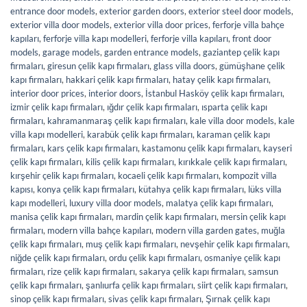
entrance door models
,
exterior garden doors
,
exterior steel door models
,
exterior villa door models
,
exterior villa door prices
,
ferforje villa bahçe
kapıları
,
ferforje villa kapı modelleri
,
ferforje villa kapıları
,
front door
models
,
garage models
,
garden entrance models
,
gaziantep çelik kapı
firmaları
,
giresun çelik kapı firmaları
,
glass villa doors
,
gümüşhane çelik
kapı firmaları
,
hakkari çelik kapı firmaları
,
hatay çelik kapı firmaları
,
interior door prices
,
interior doors
,
İstanbul Hasköy çelik kapı firmaları
,
izmir çelik kapı firmaları
,
ığdır çelik kapı firmaları
,
ısparta çelik kapı
firmaları
,
kahramanmaraş çelik kapı firmaları
,
kale villa door models
,
kale
villa kapı modelleri
,
karabük çelik kapı firmaları
,
karaman çelik kapı
firmaları
,
kars çelik kapı firmaları
,
kastamonu çelik kapı firmaları
,
kayseri
çelik kapı firmaları
,
kilis çelik kapı firmaları
,
kırıkkale çelik kapı firmaları
,
kırşehir çelik kapı firmaları
,
kocaeli çelik kapı firmaları
,
kompozit villa
kapısı
,
konya çelik kapı firmaları
,
kütahya çelik kapı firmaları
,
lüks villa
kapı modelleri
,
luxury villa door models
,
malatya çelik kapı firmaları
,
manisa çelik kapı firmaları
,
mardin çelik kapı firmaları
,
mersin çelik kapı
firmaları
,
modern villa bahçe kapıları
,
modern villa garden gates
,
muğla
çelik kapı firmaları
,
muş çelik kapı firmaları
,
nevşehir çelik kapı firmaları
,
niğde çelik kapı firmaları
,
ordu çelik kapı firmaları
,
osmaniye çelik kapı
firmaları
,
rize çelik kapı firmaları
,
sakarya çelik kapı firmaları
,
samsun
çelik kapı firmaları
,
şanlıurfa çelik kapı firmaları
,
siirt çelik kapı firmaları
,
sinop çelik kapı firmaları
,
sivas çelik kapı firmaları
,
Şırnak çelik kapı