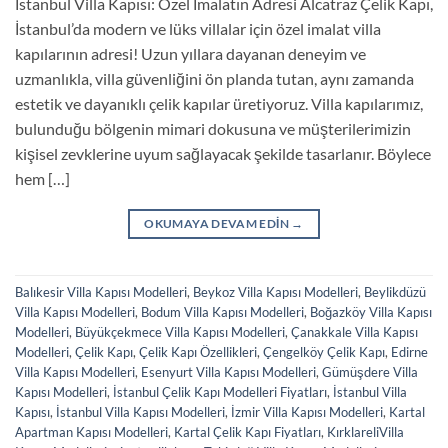
İstanbul Villa Kapısı: Özel İmalatın Adresi Alcatraz Çelik Kapı,
İstanbul’da modern ve lüks villalar için özel imalat villa
kapılarının adresi! Uzun yıllara dayanan deneyim ve
uzmanlıkla, villa güvenliğini ön planda tutan, aynı zamanda
estetik ve dayanıklı çelik kapılar üretiyoruz. Villa kapılarımız,
bulunduğu bölgenin mimari dokusuna ve müşterilerimizin
kişisel zevklerine uyum sağlayacak şekilde tasarlanır. Böylece
hem […]
OKUMAYA DEVAM EDIN
→
Balıkesir Villa Kapısı Modelleri
,
Beykoz Villa Kapısı Modelleri
,
Beylikdüzü
Villa Kapısı Modelleri
,
Bodum Villa Kapısı Modelleri
,
Boğazköy Villa Kapısı
Modelleri
,
Büyükçekmece Villa Kapısı Modelleri
,
Çanakkale Villa Kapısı
Modelleri
,
Çelik Kapı
,
Çelik Kapı Özellikleri
,
Çengelköy Çelik Kapı
,
Edirne
Villa Kapısı Modelleri
,
Esenyurt Villa Kapısı Modelleri
,
Gümüşdere Villa
Kapısı Modelleri
,
İstanbul Çelik Kapı Modelleri Fiyatları
,
İstanbul Villa
Kapısı
,
İstanbul Villa Kapısı Modelleri
,
İzmir Villa Kapısı Modelleri
,
Kartal
Apartman Kapısı Modelleri
,
Kartal Çelik Kapı Fiyatları
,
KırklareliVilla