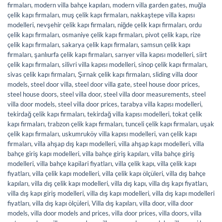
firmaları
,
modern villa bahçe kapıları
,
modern villa garden gates
,
muğla
çelik kapı firmaları
,
muş çelik kapı firmaları
,
nakkaştepe villa kapısı
modelleri
,
nevşehir çelik kapı firmaları
,
niğde çelik kapı firmaları
,
ordu
çelik kapı firmaları
,
osmaniye çelik kapı firmaları
,
pivot çelik kapı
,
rize
çelik kapı firmaları
,
sakarya çelik kapı firmaları
,
samsun çelik kapı
firmaları
,
şanlıurfa çelik kapı firmaları
,
sarıyer villa kapısı modelleri
,
siirt
çelik kapı firmaları
,
silivri villa kapısı modelleri
,
sinop çelik kapı firmaları
,
sivas çelik kapı firmaları
,
Şırnak çelik kapı firmaları
,
sliding villa door
models
,
steel door villa
,
steel door villa gate
,
steel house door prices
,
steel house doors
,
steel villa door
,
steel villa door measurements
,
steel
villa door models
,
steel villa door prices
,
tarabya villa kapısı modelleri
,
tekirdağ çelik kapı firmaları
,
tekirdağ villa kapısı modelleri
,
tokat çelik
kapı firmaları
,
trabzon çelik kapı firmaları
,
tunceli çelik kapı firmaları
,
uşak
çelik kapı firmaları
,
uskumruköy villa kapısı modelleri
,
van çelik kapı
firmaları
,
villa ahşap dış kapı modelleri
,
villa ahşap kapı modelleri
,
villa
bahçe giriş kapı modelleri
,
villa bahçe giriş kapıları
,
villa bahçe giriş
modelleri
,
villa bahçe kapilari fiyatları
,
villa çelik kapı
,
villa çelik kapı
fiyatları
,
villa çelik kapı modelleri
,
villa çelik kapı ölçüleri
,
villa dış bahçe
kapıları
,
villa dış çelik kapı modelleri
,
villa dış kapı
,
villa dış kapı fiyatları
,
villa dış kapı giriş modelleri
,
villa dış kapı modelleri
,
villa dış kapı modelleri
fiyatları
,
villa dış kapı ölçüleri
,
Villa dış kapıları
,
villa door
,
villa door
models
,
villa door models and prices
,
villa door prices
,
villa doors
,
villa