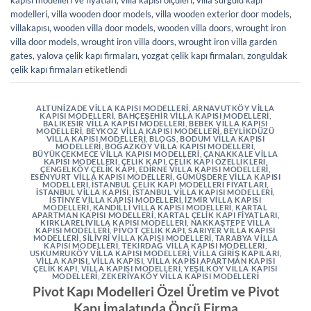
kapısı modelleri ve fiyatları
,
villa kapısı ölçüleri
,
villa sürgülü kapı
modelleri
,
villa wooden door models
,
villa wooden exterior door models
,
villakapısı
,
wooden villa door models
,
wooden villa doors
,
wrought iron
villa door models
,
wrought iron villa doors
,
wrought iron villa garden
gates
,
yalova çelik kapı firmaları
,
yozgat çelik kapı firmaları
,
zonguldak
çelik kapı firmaları
etiketlendi
ALTUNIZADE VILLA KAPISI MODELLERI
,
ARNAVUTKÖY VILLA
KAPISI MODELLERI
,
BAHÇEŞEHIR VILLA KAPISI MODELLERI
,
BALIKESIR VILLA KAPISI MODELLERI
,
BEBEK VILLA KAPISI
MODELLERI
,
BEYKOZ VILLA KAPISI MODELLERI
,
BEYLIKDÜZÜ
VILLA KAPISI MODELLERI
,
BLOGS
,
BODUM VILLA KAPISI
MODELLERI
,
BOĞAZKÖY VILLA KAPISI MODELLERI
,
BÜYÜKÇEKMECE VILLA KAPISI MODELLERI
,
ÇANAKKALE VILLA
KAPISI MODELLERI
,
ÇELIK KAPI
,
ÇELIK KAPI ÖZELLIKLERI
,
ÇENGELKÖY ÇELIK KAPI
,
EDIRNE VILLA KAPISI MODELLERI
,
ESENYURT VILLA KAPISI MODELLERI
,
GÜMÜŞDERE VILLA KAPISI
MODELLERI
,
İSTANBUL ÇELIK KAPI MODELLERI FIYATLARI
,
İSTANBUL VILLA KAPISI
,
İSTANBUL VILLA KAPISI MODELLERI
,
İSTINYE VILLA KAPISI MODELLERI
,
İZMIR VILLA KAPISI
MODELLERI
,
KANDILLI VILLA KAPISI MODELLERI
,
KARTAL
APARTMAN KAPISI MODELLERI
,
KARTAL ÇELIK KAPI FIYATLARI
,
KIRKLARELIVILLA KAPISI MODELLERI
,
NAKKAŞTEPE VILLA
KAPISI MODELLERI
,
PIVOT ÇELIK KAPI
,
SARIYER VILLA KAPISI
MODELLERI
,
SILIVRI VILLA KAPISI MODELLERI
,
TARABYA VILLA
KAPISI MODELLERI
,
TEKIRDAĞ VILLA KAPISI MODELLERI
,
USKUMRUKÖY VILLA KAPISI MODELLERI
,
VILLA GIRIŞ KAPILARI
,
VILLA KAPISI
,
VILLA KAPISI
,
VILLA KAPISI APARTMAN KAPISI
ÇELIK KAPI
,
VILLA KAPISI MODELLERI
,
YEŞILKÖY VILLA KAPISI
MODELLERI
,
ZEKERIYAKÖY VILLA KAPISI MODELLERI
Pivot Kapı Modelleri Özel Üretim ve Pivot
Kapı İmalatında Öncü Firma