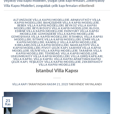
yeşilköy villa kapısı modelleri
,
yozgat çelik kapı firmaları
,
Zekeriyaköy
Villa Kapısı Modelleri
,
zonguldak çelik kapı firmaları
etiketlendi
ALTUNIZADE VILLA KAPISI MODELLERI
,
ARNAVUTKÖY VILLA
KAPISI MODELLERI
,
BAHÇEŞEHIR VILLA KAPISI MODELLERI
,
BEBEK VILLA KAPISI MODELLERI
,
BEYKOZ VILLA KAPISI
MODELLERI
,
BEYLIKDÜZÜ VILLA KAPISI MODELLERI
,
BLOGS
,
EDIRNE VILLA KAPISI MODELLERI
,
ESENYURT VILLA KAPISI
MODELLERI
,
GÜMÜŞDERE VILLA KAPISI MODELLERI
,
GÜMÜŞYAKA VILLA KAPISI MODELLERI
,
İSTANBUL VILLA KAPISI
MODELLERI
,
İSTINYE VILLA KAPISI MODELLERI
,
İZMIR VILLA
KAPISI MODELLERI
,
KANDILLI VILLA KAPISI MODELLERI
,
KIRKLARELIVILLA KAPISI MODELLERI
,
NAKKAŞTEPE VILLA
KAPISI MODELLERI
,
PIVOT ÇELIK KAPI
,
SARIYER VILLA KAPISI
MODELLERI
,
SILIVRI VILLA KAPISI MODELLERI
,
TARABYA VILLA
KAPISI MODELLERI
,
TEKIRDAĞ VILLA KAPISI MODELLERI
,
USKUMRUKÖY VILLA KAPISI MODELLERI
,
VILLA GIRIŞ KAPILARI
,
VILLA KAPISI
,
VILLA KAPISI
,
VILLA KAPISI APARTMAN KAPISI
ÇELIK KAPI
,
YEŞILKÖY VILLA KAPISI MODELLERI
,
ZEKERIYAKÖY
VILLA KAPISI MODELLERI
İstanbul Villa Kapısı
VILLA KAPI
TARAFINDAN
KASIM 21, 2023
TARIHINDE YAYINLANDI
21
Kas