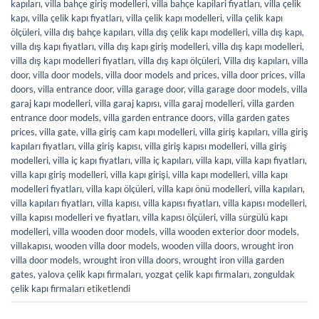
kapıları
,
villa bahçe giriş modelleri
,
villa bahçe kapilari fiyatları
,
villa çelik
kapı
,
villa çelik kapı fiyatları
,
villa çelik kapı modelleri
,
villa çelik kapı
ölçüleri
,
villa dış bahçe kapıları
,
villa dış çelik kapı modelleri
,
villa dış kapı
,
villa dış kapı fiyatları
,
villa dış kapı giriş modelleri
,
villa dış kapı modelleri
,
villa dış kapı modelleri fiyatları
,
villa dış kapı ölçüleri
,
Villa dış kapıları
,
villa
door
,
villa door models
,
villa door models and prices
,
villa door prices
,
villa
doors
,
villa entrance door
,
villa garage door
,
villa garage door models
,
villa
garaj kapı modelleri
,
villa garaj kapısı
,
villa garaj modelleri
,
villa garden
entrance door models
,
villa garden entrance doors
,
villa garden gates
prices
,
villa gate
,
villa giriş cam kapı modelleri
,
villa giriş kapıları
,
villa giriş
kapıları fiyatları
,
villa giriş kapısı
,
villa giriş kapısı modelleri
,
villa giriş
modelleri
,
villa iç kapı fiyatları
,
villa iç kapıları
,
villa kapı
,
villa kapı fiyatları
,
villa kapı giriş modelleri
,
villa kapı girişi
,
villa kapı modelleri
,
villa kapı
modelleri fiyatları
,
villa kapı ölçüleri
,
villa kapı önü modelleri
,
villa kapıları
,
villa kapıları fiyatları
,
villa kapısı
,
villa kapısı fiyatları
,
villa kapısı modelleri
,
villa kapısı modelleri ve fiyatları
,
villa kapısı ölçüleri
,
villa sürgülü kapı
modelleri
,
villa wooden door models
,
villa wooden exterior door models
,
villakapısı
,
wooden villa door models
,
wooden villa doors
,
wrought iron
villa door models
,
wrought iron villa doors
,
wrought iron villa garden
gates
,
yalova çelik kapı firmaları
,
yozgat çelik kapı firmaları
,
zonguldak
çelik kapı firmaları
etiketlendi