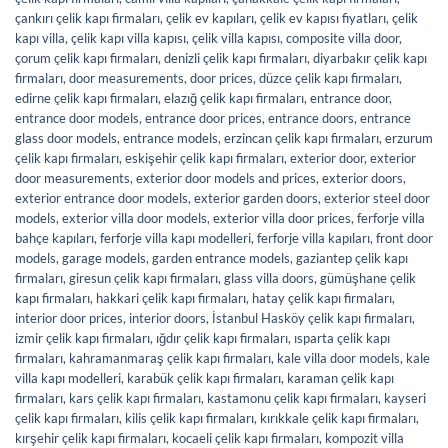
çankırı çelik kapı firmaları
,
çelik ev kapıları
,
çelik ev kapısı fiyatları
,
çelik
kapı villa
,
çelik kapı villa kapısı
,
çelik villa kapısı
,
composite villa door
,
çorum çelik kapı firmaları
,
denizli çelik kapı firmaları
,
diyarbakır çelik kapı
firmaları
,
door measurements
,
door prices
,
düzce çelik kapı firmaları
,
edirne çelik kapı firmaları
,
elazığ çelik kapı firmaları
,
entrance door
,
entrance door models
,
entrance door prices
,
entrance doors
,
entrance
glass door models
,
entrance models
,
erzincan çelik kapı firmaları
,
erzurum
çelik kapı firmaları
,
eskişehir çelik kapı firmaları
,
exterior door
,
exterior
door measurements
,
exterior door models and prices
,
exterior doors
,
exterior entrance door models
,
exterior garden doors
,
exterior steel door
models
,
exterior villa door models
,
exterior villa door prices
,
ferforje villa
bahçe kapıları
,
ferforje villa kapı modelleri
,
ferforje villa kapıları
,
front door
models
,
garage models
,
garden entrance models
,
gaziantep çelik kapı
firmaları
,
giresun çelik kapı firmaları
,
glass villa doors
,
gümüşhane çelik
kapı firmaları
,
hakkari çelik kapı firmaları
,
hatay çelik kapı firmaları
,
interior door prices
,
interior doors
,
İstanbul Hasköy çelik kapı firmaları
,
izmir çelik kapı firmaları
,
ığdır çelik kapı firmaları
,
ısparta çelik kapı
firmaları
,
kahramanmaraş çelik kapı firmaları
,
kale villa door models
,
kale
villa kapı modelleri
,
karabük çelik kapı firmaları
,
karaman çelik kapı
firmaları
,
kars çelik kapı firmaları
,
kastamonu çelik kapı firmaları
,
kayseri
çelik kapı firmaları
,
kilis çelik kapı firmaları
,
kırıkkale çelik kapı firmaları
,
kırşehir çelik kapı firmaları
,
kocaeli çelik kapı firmaları
,
kompozit villa