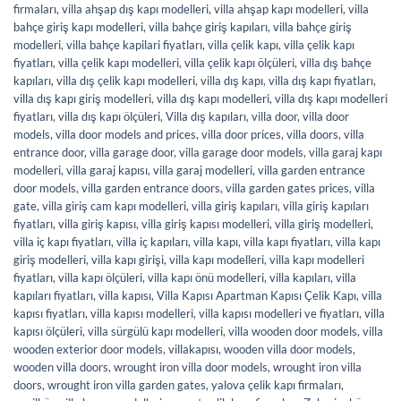
firmaları
,
villa ahşap dış kapı modelleri
,
villa ahşap kapı modelleri
,
villa
bahçe giriş kapı modelleri
,
villa bahçe giriş kapıları
,
villa bahçe giriş
modelleri
,
villa bahçe kapilari fiyatları
,
villa çelik kapı
,
villa çelik kapı
fiyatları
,
villa çelik kapı modelleri
,
villa çelik kapı ölçüleri
,
villa dış bahçe
kapıları
,
villa dış çelik kapı modelleri
,
villa dış kapı
,
villa dış kapı fiyatları
,
villa dış kapı giriş modelleri
,
villa dış kapı modelleri
,
villa dış kapı modelleri
fiyatları
,
villa dış kapı ölçüleri
,
Villa dış kapıları
,
villa door
,
villa door
models
,
villa door models and prices
,
villa door prices
,
villa doors
,
villa
entrance door
,
villa garage door
,
villa garage door models
,
villa garaj kapı
modelleri
,
villa garaj kapısı
,
villa garaj modelleri
,
villa garden entrance
door models
,
villa garden entrance doors
,
villa garden gates prices
,
villa
gate
,
villa giriş cam kapı modelleri
,
villa giriş kapıları
,
villa giriş kapıları
fiyatları
,
villa giriş kapısı
,
villa giriş kapısı modelleri
,
villa giriş modelleri
,
villa iç kapı fiyatları
,
villa iç kapıları
,
villa kapı
,
villa kapı fiyatları
,
villa kapı
giriş modelleri
,
villa kapı girişi
,
villa kapı modelleri
,
villa kapı modelleri
fiyatları
,
villa kapı ölçüleri
,
villa kapı önü modelleri
,
villa kapıları
,
villa
kapıları fiyatları
,
villa kapısı
,
Villa Kapısı Apartman Kapısı Çelik Kapı
,
villa
kapısı fiyatları
,
villa kapısı modelleri
,
villa kapısı modelleri ve fiyatları
,
villa
kapısı ölçüleri
,
villa sürgülü kapı modelleri
,
villa wooden door models
,
villa
wooden exterior door models
,
villakapısı
,
wooden villa door models
,
wooden villa doors
,
wrought iron villa door models
,
wrought iron villa
doors
,
wrought iron villa garden gates
,
yalova çelik kapı firmaları
,