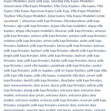
Kapısı Modelleri
,
pivot çelik kapı
,
Tekirdağ Villa Kapısı Modelleri
,
Uskumruköy Villa Kapısı Modelleri
,
Villa Giriş Kapıları
,
villa kapısı
,
Villa
Kapısı
,
Villa Kapısı Apartman Kapısı Çelik Kapı
,
Villa Kapısı Modelleri
,
Yeşilköy Villa Kapısı Modelleri
,
Zekeriyaköy Villa Kapısı Modelleri
içinde
yayınlandı
|
adıyaman çelik kapı firmaları
,
Afyonkarahisar çelik kapı
firmaları
,
ağrı çelik kapı firmaları
,
ahşap villa kapı modelleri
,
ahşap villa
kapıları
,
ahşap villa kapısı modelleri
,
Aksaray çelik kapı firmaları
,
amasya
çelik kapı firmaları
,
ankara çelik kapı firmaları
,
antalya çelik kapı firmaları
,
ardahan çelik kapı firmaları
,
artvin çelik kapı firmaları
,
aydın çelik kapı
firmaları
,
balıkesir çelik kapı firmaları
,
bartın çelik kapı firmaları
,
batman
çelik kapı firmaları
,
bayburt çelik kapı firmaları
,
bilecik çelik kapı firmaları
,
bingöl çelik kapı firmaları
,
bitlis çelik kapı firmaları
,
bodrum çelik kapı
firmaları
,
bolu çelik kapı firmaları
,
burdur çelik kapı firmaları
,
bursa çelik
kapı firmaları
,
camlı villa kapıları
,
çanakkale çelik kapı firmaları
,
çankırı
çelik kapı firmaları
,
çelik ev kapıları
,
çelik ev kapısı fiyatları
,
çelik kapı villa
,
çelik kapı villa kapısı
,
çelik villa kapısı
,
composite villa door
,
çorum çelik
kapı firmaları
,
denizli çelik kapı firmaları
,
diyarbakır çelik kapı firmaları
,
door measurements
,
door prices
,
düzce çelik kapı firmaları
,
edirne çelik
kapı firmaları
,
elazığ çelik kapı firmaları
,
entrance door
,
entrance door
models
,
entrance door prices
,
entrance doors
,
entrance glass door
models
,
entrance models
,
erzincan çelik kapı firmaları
,
erzurum çelik kapı
firmaları
,
eskişehir çelik kapı firmaları
,
exterior door
,
exterior door
measurements
,
exterior door models and prices
,
exterior doors
,
exterior