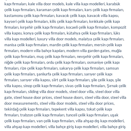
kapı firmaları
,
kale villa door models
,
kale villa kapı modelleri
,
karabük
çelik kapı firmaları
,
karaman çelik kapı firmaları
,
kars çelik kapı firmaları
,
kastamonu çelik kapı firmaları
,
kavacık çelik kapı
,
kavacık villa kapısı
,
kayseri çelik kapı firmaları
,
kilis çelik kapı firmaları
,
kırıkkale çelik kapı
firmaları
,
kırşehir çelik kapı firmaları
,
kocaeli çelik kapı firmaları
,
kompozit
villa kapısı
,
konya çelik kapı firmaları
,
kütahya çelik kapı firmaları
,
lüks
villa kapı modelleri
,
luxury villa door models
,
malatya çelik kapı firmaları
,
manisa çelik kapı firmaları
,
mardin çelik kapı firmaları
,
mersin çelik kapı
firmaları
,
modern villa bahçe kapıları
,
modern villa garden gates
,
muğla
çelik kapı firmaları
,
muş çelik kapı firmaları
,
nevşehir çelik kapı firmaları
,
niğde çelik kapı firmaları
,
ordu çelik kapı firmaları
,
osmaniye çelik kapı
firmaları
,
rize çelik kapı firmaları
,
sakarya çelik kapı firmaları
,
samsun
çelik kapı firmaları
,
şanlıurfa çelik kapı firmaları
,
sarıyer çelik kapı
firmaları
,
sarıyer villa kapısı
,
siirt çelik kapı firmaları
,
şile çelik kapı
,
şile
villa kapısı
,
sinop çelik kapı firmaları
,
sivas çelik kapı firmaları
,
Şırnak çelik
kapı firmaları
,
sliding villa door models
,
steel door villa
,
steel door villa
gate
,
steel house door prices
,
steel house doors
,
steel villa door
,
steel villa
door measurements
,
steel villa door models
,
steel villa door prices
,
tekirdağ çelik kapı firmaları
,
tepekent villa kapısı
,
tokat çelik kapı
firmaları
,
trabzon çelik kapı firmaları
,
tunceli çelik kapı firmaları
,
uşak
çelik kapı firmaları
,
van çelik kapı firmaları
,
villa ahşap dış kapı modelleri
,
villa ahşap kapı modelleri
,
villa bahçe giriş kapı modelleri
,
villa bahçe giriş