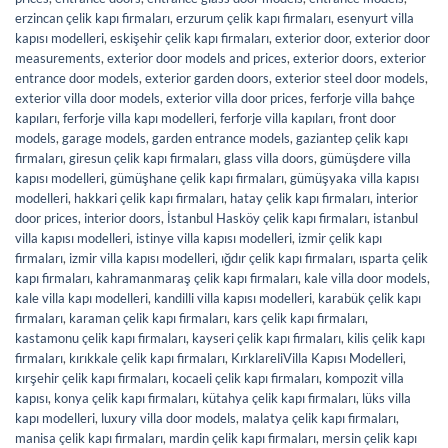
erzincan çelik kapı firmaları
,
erzurum çelik kapı firmaları
,
esenyurt villa
kapısı modelleri
,
eskişehir çelik kapı firmaları
,
exterior door
,
exterior door
measurements
,
exterior door models and prices
,
exterior doors
,
exterior
entrance door models
,
exterior garden doors
,
exterior steel door models
,
exterior villa door models
,
exterior villa door prices
,
ferforje villa bahçe
kapıları
,
ferforje villa kapı modelleri
,
ferforje villa kapıları
,
front door
models
,
garage models
,
garden entrance models
,
gaziantep çelik kapı
firmaları
,
giresun çelik kapı firmaları
,
glass villa doors
,
gümüşdere villa
kapısı modelleri
,
gümüşhane çelik kapı firmaları
,
gümüşyaka villa kapısı
modelleri
,
hakkari çelik kapı firmaları
,
hatay çelik kapı firmaları
,
interior
door prices
,
interior doors
,
İstanbul Hasköy çelik kapı firmaları
,
istanbul
villa kapısı modelleri
,
istinye villa kapısı modelleri
,
izmir çelik kapı
firmaları
,
izmir villa kapısı modelleri
,
ığdır çelik kapı firmaları
,
ısparta çelik
kapı firmaları
,
kahramanmaraş çelik kapı firmaları
,
kale villa door models
,
kale villa kapı modelleri
,
kandilli villa kapısı modelleri
,
karabük çelik kapı
firmaları
,
karaman çelik kapı firmaları
,
kars çelik kapı firmaları
,
kastamonu çelik kapı firmaları
,
kayseri çelik kapı firmaları
,
kilis çelik kapı
firmaları
,
kırıkkale çelik kapı firmaları
,
KırklareliVilla Kapısı Modelleri
,
kırşehir çelik kapı firmaları
,
kocaeli çelik kapı firmaları
,
kompozit villa
kapısı
,
konya çelik kapı firmaları
,
kütahya çelik kapı firmaları
,
lüks villa
kapı modelleri
,
luxury villa door models
,
malatya çelik kapı firmaları
,
manisa çelik kapı firmaları
,
mardin çelik kapı firmaları
,
mersin çelik kapı