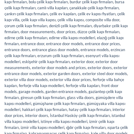
kapı firmaları
,
bolu çelik kapı firmaları
,
burdur çelik kapı firmaları
,
bursa
çelik kapı firmaları
,
camlı villa kapıları
,
çanakkale çelik kapı firmaları
,
çankırı çelik kapı firmaları
,
çelik ev kapıları
,
çelik ev kapısı fiyatları
,
çelik
kapı villa
,
çelik kapı villa kapısı
,
çelik villa kapısı
,
composite villa door
,
çorum çelik kapı firmaları
,
denizli çelik kapı firmaları
,
diyarbakır çelik kapı
firmaları
,
door measurements
,
door prices
,
düzce çelik kapı firmaları
,
edirne çelik kapı firmaları
,
edirne villa kapısı modelleri
,
elazığ çelik kapı
firmaları
,
entrance door
,
entrance door models
,
entrance door prices
,
entrance doors
,
entrance glass door models
,
entrance models
,
erzincan
çelik kapı firmaları
,
erzurum çelik kapı firmaları
,
esenyurt villa kapısı
modelleri
,
eskişehir çelik kapı firmaları
,
exterior door
,
exterior door
measurements
,
exterior door models and prices
,
exterior doors
,
exterior
entrance door models
,
exterior garden doors
,
exterior steel door models
,
exterior villa door models
,
exterior villa door prices
,
ferforje villa bahçe
kapıları
,
ferforje villa kapı modelleri
,
ferforje villa kapıları
,
front door
models
,
garage models
,
garden entrance models
,
gaziantep çelik kapı
firmaları
,
giresun çelik kapı firmaları
,
glass villa doors
,
gümüşdere villa
kapısı modelleri
,
gümüşhane çelik kapı firmaları
,
gümüşyaka villa kapısı
modelleri
,
hakkari çelik kapı firmaları
,
hatay çelik kapı firmaları
,
interior
door prices
,
interior doors
,
İstanbul Hasköy çelik kapı firmaları
,
istanbul
villa kapısı modelleri
,
istinye villa kapısı modelleri
,
izmir çelik kapı
firmaları
,
izmir villa kapısı modelleri
,
ığdır çelik kapı firmaları
,
ısparta çelik
kapı firmaları
,
kahramanmaraş çelik kapı firmaları
,
kale villa door models
,