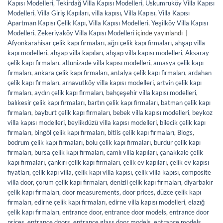
Kapısı Modelleri
,
Tekirdağ Villa Kapısı Modelleri
,
Uskumruköy Villa Kapısı
Modelleri
,
Villa Giriş Kapıları
,
villa kapısı
,
Villa Kapısı
,
Villa Kapısı
Apartman Kapısı Çelik Kapı
,
Villa Kapısı Modelleri
,
Yeşilköy Villa Kapısı
Modelleri
,
Zekeriyaköy Villa Kapısı Modelleri
içinde yayınlandı
|
Afyonkarahisar çelik kapı firmaları
,
ağrı çelik kapı firmaları
,
ahşap villa
kapı modelleri
,
ahşap villa kapıları
,
ahşap villa kapısı modelleri
,
Aksaray
çelik kapı firmaları
,
altunizade villa kapısı modelleri
,
amasya çelik kapı
firmaları
,
ankara çelik kapı firmaları
,
antalya çelik kapı firmaları
,
ardahan
çelik kapı firmaları
,
arnavutköy villa kapısı modelleri
,
artvin çelik kapı
firmaları
,
aydın çelik kapı firmaları
,
bahçeşehir villa kapısı modelleri
,
balıkesir çelik kapı firmaları
,
bartın çelik kapı firmaları
,
batman çelik kapı
firmaları
,
bayburt çelik kapı firmaları
,
bebek villa kapısı modelleri
,
beykoz
villa kapısı modelleri
,
beylikdüzü villa kapısı modelleri
,
bilecik çelik kapı
firmaları
,
bingöl çelik kapı firmaları
,
bitlis çelik kapı firmaları
,
Blogs
,
bodrum çelik kapı firmaları
,
bolu çelik kapı firmaları
,
burdur çelik kapı
firmaları
,
bursa çelik kapı firmaları
,
camlı villa kapıları
,
çanakkale çelik
kapı firmaları
,
çankırı çelik kapı firmaları
,
çelik ev kapıları
,
çelik ev kapısı
fiyatları
,
çelik kapı villa
,
çelik kapı villa kapısı
,
çelik villa kapısı
,
composite
villa door
,
çorum çelik kapı firmaları
,
denizli çelik kapı firmaları
,
diyarbakır
çelik kapı firmaları
,
door measurements
,
door prices
,
düzce çelik kapı
firmaları
,
edirne çelik kapı firmaları
,
edirne villa kapısı modelleri
,
elazığ
çelik kapı firmaları
,
entrance door
,
entrance door models
,
entrance door
prices
,
entrance doors
,
entrance glass door models
,
entrance models
,