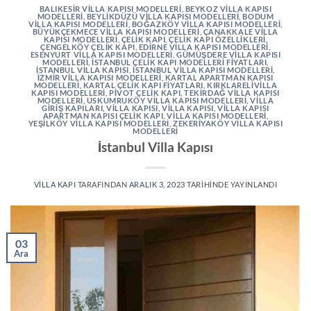
BALIKESIR VILLA KAPISI MODELLERI
,
BEYKOZ VILLA KAPISI
MODELLERI
,
BEYLIKDÜZÜ VILLA KAPISI MODELLERI
,
BODUM
VILLA KAPISI MODELLERI
,
BOĞAZKÖY VILLA KAPISI MODELLERI
,
BÜYÜKÇEKMECE VILLA KAPISI MODELLERI
,
ÇANAKKALE VILLA
KAPISI MODELLERI
,
ÇELIK KAPI
,
ÇELIK KAPI ÖZELLIKLERI
,
ÇENGELKÖY ÇELIK KAPI
,
EDIRNE VILLA KAPISI MODELLERI
,
ESENYURT VILLA KAPISI MODELLERI
,
GÜMÜŞDERE VILLA KAPISI
MODELLERI
,
İSTANBUL ÇELIK KAPI MODELLERI FIYATLARI
,
İSTANBUL VILLA KAPISI
,
İSTANBUL VILLA KAPISI MODELLERI
,
İZMIR VILLA KAPISI MODELLERI
,
KARTAL APARTMAN KAPISI
MODELLERI
,
KARTAL ÇELIK KAPI FIYATLARI
,
KIRKLARELIVILLA
KAPISI MODELLERI
,
PIVOT ÇELIK KAPI
,
TEKIRDAĞ VILLA KAPISI
MODELLERI
,
USKUMRUKÖY VILLA KAPISI MODELLERI
,
VILLA
GIRIŞ KAPILARI
,
VILLA KAPISI
,
VILLA KAPISI
,
VILLA KAPISI
APARTMAN KAPISI ÇELIK KAPI
,
VILLA KAPISI MODELLERI
,
YEŞILKÖY VILLA KAPISI MODELLERI
,
ZEKERIYAKÖY VILLA KAPISI
MODELLERI
İstanbul Villa Kapısı
VILLA KAPI
TARAFINDAN
ARALIK 3, 2023
TARIHINDE YAYINLANDI
03
Ara