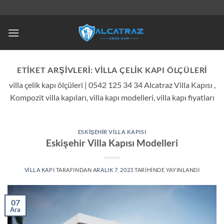
İçeriğe
atla
ETIKET ARŞIVLERI:
VILLA ÇELIK KAPI ÖLÇÜLERI
villa çelik kapı ölçüleri | 0542 125 34 34 Alcatraz Villa Kapısı ,
Kompozit villa kapıları, villa kapı modelleri, villa kapı fiyatları
ESKIŞEHIR VILLA KAPISI
Eskişehir Villa Kapısı Modelleri
VILLA KAPI
TARAFINDAN
ARALIK 7, 2023
TARIHINDE YAYINLANDI
07
Ara