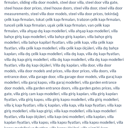
firmaları
,
sliding villa door models
,
steel door villa
,
steel door villa gate
,
steel house door prices
,
steel house doors
,
steel villa door
,
steel villa door
measurements
,
steel villa door models
,
steel villa door prices
,
tekirdağ
çelik kapı firmaları
,
tokat çelik kapı firmaları
,
trabzon çelik kapı firmaları
,
tunceli çelik kapı firmaları
,
uşak çelik kapı firmaları
,
van çelik kapı
firmaları
,
villa ahşap dış kapı modelleri
,
villa ahşap kapı modelleri
,
villa
bahçe giriş kapı modelleri
,
villa bahçe giriş kapıları
,
villa bahçe giriş
modelleri
,
villa bahçe kapilari fiyatları
,
villa çelik kapı
,
villa çelik kapı
fiyatları
,
villa çelik kapı modelleri
,
villa çelik kapı ölçüleri
,
villa dış bahçe
kapıları
,
villa dış çelik kapı modelleri
,
villa dış kapı
,
villa dış kapı fiyatları
,
villa dış kapı giriş modelleri
,
villa dış kapı modelleri
,
villa dış kapı modelleri
fiyatları
,
villa dış kapı ölçüleri
,
Villa dış kapıları
,
villa door
,
villa door
models
,
villa door models and prices
,
villa door prices
,
villa doors
,
villa
entrance door
,
villa garage door
,
villa garage door models
,
villa garaj kapı
modelleri
,
villa garaj kapısı
,
villa garaj modelleri
,
villa garden entrance
door models
,
villa garden entrance doors
,
villa garden gates prices
,
villa
gate
,
villa giriş cam kapı modelleri
,
villa giriş kapıları
,
villa giriş kapıları
fiyatları
,
villa giriş kapısı
,
villa giriş kapısı modelleri
,
villa giriş modelleri
,
villa iç kapı fiyatları
,
villa iç kapıları
,
villa kapı
,
villa kapı fiyatları
,
villa kapı
giriş modelleri
,
villa kapı girişi
,
villa kapı modelleri
,
villa kapı modelleri
fiyatları
,
villa kapı ölçüleri
,
villa kapı önü modelleri
,
villa kapıları
,
villa
kapıları fiyatları
,
villa kapısı
,
villa kapısı fiyatları
,
villa kapısı modelleri
,
villa