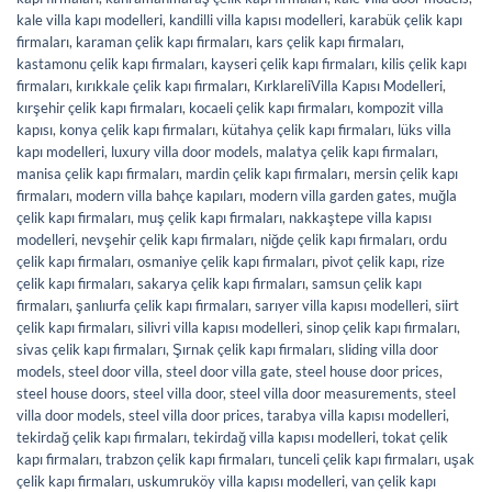
kale villa kapı modelleri
,
kandilli villa kapısı modelleri
,
karabük çelik kapı
firmaları
,
karaman çelik kapı firmaları
,
kars çelik kapı firmaları
,
kastamonu çelik kapı firmaları
,
kayseri çelik kapı firmaları
,
kilis çelik kapı
firmaları
,
kırıkkale çelik kapı firmaları
,
KırklareliVilla Kapısı Modelleri
,
kırşehir çelik kapı firmaları
,
kocaeli çelik kapı firmaları
,
kompozit villa
kapısı
,
konya çelik kapı firmaları
,
kütahya çelik kapı firmaları
,
lüks villa
kapı modelleri
,
luxury villa door models
,
malatya çelik kapı firmaları
,
manisa çelik kapı firmaları
,
mardin çelik kapı firmaları
,
mersin çelik kapı
firmaları
,
modern villa bahçe kapıları
,
modern villa garden gates
,
muğla
çelik kapı firmaları
,
muş çelik kapı firmaları
,
nakkaştepe villa kapısı
modelleri
,
nevşehir çelik kapı firmaları
,
niğde çelik kapı firmaları
,
ordu
çelik kapı firmaları
,
osmaniye çelik kapı firmaları
,
pivot çelik kapı
,
rize
çelik kapı firmaları
,
sakarya çelik kapı firmaları
,
samsun çelik kapı
firmaları
,
şanlıurfa çelik kapı firmaları
,
sarıyer villa kapısı modelleri
,
siirt
çelik kapı firmaları
,
silivri villa kapısı modelleri
,
sinop çelik kapı firmaları
,
sivas çelik kapı firmaları
,
Şırnak çelik kapı firmaları
,
sliding villa door
models
,
steel door villa
,
steel door villa gate
,
steel house door prices
,
steel house doors
,
steel villa door
,
steel villa door measurements
,
steel
villa door models
,
steel villa door prices
,
tarabya villa kapısı modelleri
,
tekirdağ çelik kapı firmaları
,
tekirdağ villa kapısı modelleri
,
tokat çelik
kapı firmaları
,
trabzon çelik kapı firmaları
,
tunceli çelik kapı firmaları
,
uşak
çelik kapı firmaları
,
uskumruköy villa kapısı modelleri
,
van çelik kapı