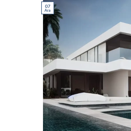
07
Ara