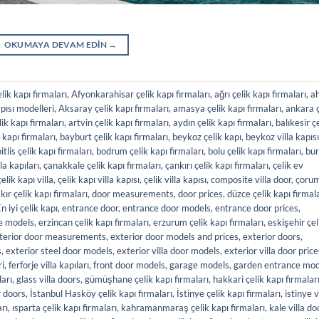
OKUMAYA DEVAM EDIN
→
ik kapı firmaları
,
Afyonkarahisar çelik kapı firmaları
,
ağrı çelik kapı firmaları
,
a
pısı modelleri
,
Aksaray çelik kapı firmaları
,
amasya çelik kapı firmaları
,
ankara ç
ik kapı firmaları
,
artvin çelik kapı firmaları
,
aydın çelik kapı firmaları
,
balıkesir ç
kapı firmaları
,
bayburt çelik kapı firmaları
,
beykoz çelik kapı
,
beykoz villa kapısı
itlis çelik kapı firmaları
,
bodrum çelik kapı firmaları
,
bolu çelik kapı firmaları
,
bur
la kapıları
,
çanakkale çelik kapı firmaları
,
çankırı çelik kapı firmaları
,
çelik ev
çelik kapı villa
,
çelik kapı villa kapısı
,
çelik villa kapısı
,
composite villa door
,
çoru
kır çelik kapı firmaları
,
door measurements
,
door prices
,
düzce çelik kapı firmal
n iyi çelik kapı
,
entrance door
,
entrance door models
,
entrance door prices
,
e models
,
erzincan çelik kapı firmaları
,
erzurum çelik kapı firmaları
,
eskişehir çel
terior door measurements
,
exterior door models and prices
,
exterior doors
,
s
,
exterior steel door models
,
exterior villa door models
,
exterior villa door price
ri
,
ferforje villa kapıları
,
front door models
,
garage models
,
garden entrance mod
ları
,
glass villa doors
,
gümüşhane çelik kapı firmaları
,
hakkari çelik kapı firmalar
r doors
,
İstanbul Hasköy çelik kapı firmaları
,
İstinye çelik kapı firmaları
,
istinye v
arı
,
ısparta çelik kapı firmaları
,
kahramanmaraş çelik kapı firmaları
,
kale villa do