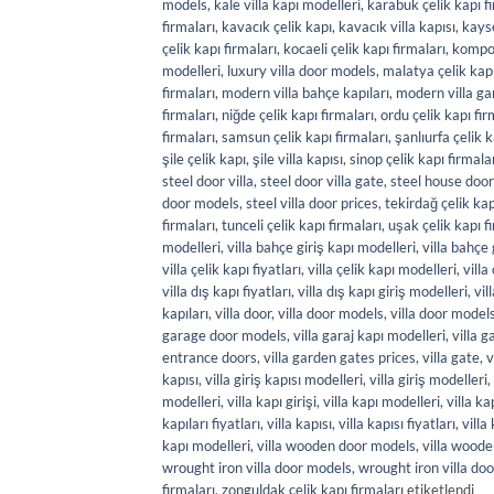
models
,
kale villa kapı modelleri
,
karabük çelik kapı f
firmaları
,
kavacık çelik kapı
,
kavacık villa kapısı
,
kayse
çelik kapı firmaları
,
kocaeli çelik kapı firmaları
,
kompoz
modelleri
,
luxury villa door models
,
malatya çelik kapı
firmaları
,
modern villa bahçe kapıları
,
modern villa ga
firmaları
,
niğde çelik kapı firmaları
,
ordu çelik kapı fir
firmaları
,
samsun çelik kapı firmaları
,
şanlıurfa çelik k
şile çelik kapı
,
şile villa kapısı
,
sinop çelik kapı firmala
steel door villa
,
steel door villa gate
,
steel house door
door models
,
steel villa door prices
,
tekirdağ çelik kap
firmaları
,
tunceli çelik kapı firmaları
,
uşak çelik kapı f
modelleri
,
villa bahçe giriş kapı modelleri
,
villa bahçe 
villa çelik kapı fiyatları
,
villa çelik kapı modelleri
,
villa
villa dış kapı fiyatları
,
villa dış kapı giriş modelleri
,
vil
kapıları
,
villa door
,
villa door models
,
villa door model
garage door models
,
villa garaj kapı modelleri
,
villa g
entrance doors
,
villa garden gates prices
,
villa gate
,
v
kapısı
,
villa giriş kapısı modelleri
,
villa giriş modelleri
,
modelleri
,
villa kapı girişi
,
villa kapı modelleri
,
villa ka
kapıları fiyatları
,
villa kapısı
,
villa kapısı fiyatları
,
villa
kapı modelleri
,
villa wooden door models
,
villa woode
wrought iron villa door models
,
wrought iron villa doo
firmaları
,
zonguldak çelik kapı firmaları
etiketlendi