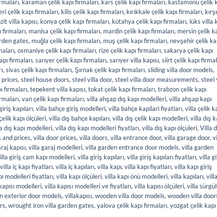
irmaları
,
karaman çelik kapı firmaları
,
kars çelik kapı firmaları
,
kastamonu çelik 
ri çelik kapı firmaları
,
kilis çelik kapı firmaları
,
kırıkkale çelik kapı firmaları
,
kırş
it villa kapısı
,
konya çelik kapı firmaları
,
kütahya çelik kapı firmaları
,
lüks villa 
 firmaları
,
manisa çelik kapı firmaları
,
mardin çelik kapı firmaları
,
mersin çelik k
rden gates
,
muğla çelik kapı firmaları
,
muş çelik kapı firmaları
,
nevşehir çelik ka
maları
,
osmaniye çelik kapı firmaları
,
rize çelik kapı firmaları
,
sakarya çelik kapı
apı firmaları
,
sarıyer çelik kapı firmaları
,
sarıyer villa kapısı
,
siirt çelik kapı firma
rı
,
sivas çelik kapı firmaları
,
Şırnak çelik kapı firmaları
,
sliding villa door models
,
 prices
,
steel house doors
,
steel villa door
,
steel villa door measurements
,
steel 
ı firmaları
,
tepekent villa kapısı
,
tokat çelik kapı firmaları
,
trabzon çelik kapı
irmaları
,
van çelik kapı firmaları
,
villa ahşap dış kapı modelleri
,
villa ahşap kapı
giriş kapıları
,
villa bahçe giriş modelleri
,
villa bahçe kapilari fiyatları
,
villa çelik k
 çelik kapı ölçüleri
,
villa dış bahçe kapıları
,
villa dış çelik kapı modelleri
,
villa dış k
la dış kapı modelleri
,
villa dış kapı modelleri fiyatları
,
villa dış kapı ölçüleri
,
Villa d
s and prices
,
villa door prices
,
villa doors
,
villa entrance door
,
villa garage door
,
v
araj kapısı
,
villa garaj modelleri
,
villa garden entrance door models
,
villa garden
illa giriş cam kapı modelleri
,
villa giriş kapıları
,
villa giriş kapıları fiyatları
,
villa g
villa iç kapı fiyatları
,
villa iç kapıları
,
villa kapı
,
villa kapı fiyatları
,
villa kapı giriş
pı modelleri fiyatları
,
villa kapı ölçüleri
,
villa kapı önü modelleri
,
villa kapıları
,
vill
 kapısı modelleri
,
villa kapısı modelleri ve fiyatları
,
villa kapısı ölçüleri
,
villa sürgü
n exterior door models
,
villakapısı
,
wooden villa door models
,
wooden villa door
rs
,
wrought iron villa garden gates
,
yalova çelik kapı firmaları
,
yozgat çelik kapı