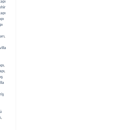
kapı
ehir
kapı
apı
pı
ları
,
villa
apı
,
apı
,
ış
illa
iriş
a
lü
s
,