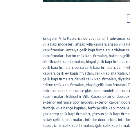
Eskişehir Villa Kapısı
içinde yayınlandı
|
adıyaman çel
villa kapı modelleri
,
ahşap villa kapıları
,
ahşap villa ka
kapı firmaları
,
antalya çelik kapı firmaları
,
ardahan çel
kapı firmaları
,
bartın çelik kapı firmaları
,
batman çelik 
bilecik çelik kapı firmaları
,
bingöl çelik kapı firmaları
,
b
çelik kapı firmaları
,
bursa çelik kapı firmaları
,
camlı vil
kapıları
,
çelik ev kapısı fiyatları
,
çelik kapı markaları
,
çelik kapı firmaları
,
denizli çelik kapı firmaları
,
diyarba
edirne çelik kapı firmaları
,
elazığ çelik kapı firmaları
,
E
entrance doors
,
entrance glass door models
,
entranc
kapı firmaları
,
Eskişehir Villa Kapısı
,
exterior door
,
ex
exterior entrance door models
,
exterior garden door
ferforje villa bahçe kapıları
,
ferforje villa kapı modelle
gaziantep çelik kapı firmaları
,
giresun çelik kapı firma
hatay çelik kapı firmaları
,
interior door prices
,
interio
kapısı
,
izmir çelik kapı firmaları
,
ığdır çelik kapı firmal