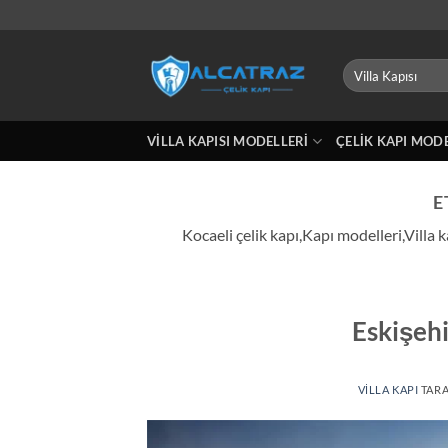
İçeriğe
atla
Ara:
VILLA KAPISI MODELLERI
ÇELIK KAPI MOD
E
Kocaeli çelik kapı,Kapı modelleri,Villa 
Eskişehi
VILLA KAPI
TAR