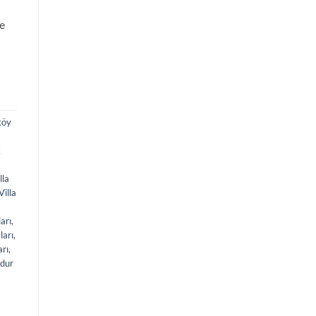
ve
köy
k
lla
Villa
arı
,
ları
,
arı
,
dur