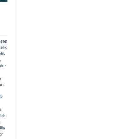
hşap
elik
elik
,
dur
m
arı
,
ik
s
,
els
,
ı
,
illa
or