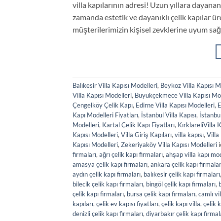
villa kapılarının adresi! Uzun yıllara dayana
zamanda estetik ve dayanıklı çelik kapılar ü
müşterilerimizin kişisel zevklerine uyum sağ
Balıkesir Villa Kapısı Modelleri
,
Beykoz Villa Kapısı M
Villa Kapısı Modelleri
,
Büyükçekmece Villa Kapısı Mod
Çengelköy Çelik Kapı
,
Edirne Villa Kapısı Modelleri
,
E
Kapı Modelleri Fiyatları
,
İstanbul Villa Kapısı
,
İstanbul
Modelleri
,
Kartal Çelik Kapı Fiyatları
,
KırklareliVilla 
Kapısı Modelleri
,
Villa Giriş Kapıları
,
villa kapısı
,
Villa
Kapısı Modelleri
,
Zekeriyaköy Villa Kapısı Modelleri
i
firmaları
,
ağrı çelik kapı firmaları
,
ahşap villa kapı mod
amasya çelik kapı firmaları
,
ankara çelik kapı firmalar
aydın çelik kapı firmaları
,
balıkesir çelik kapı firmaları
bilecik çelik kapı firmaları
,
bingöl çelik kapı firmaları
,
b
çelik kapı firmaları
,
bursa çelik kapı firmaları
,
camlı vil
kapıları
,
çelik ev kapısı fiyatları
,
çelik kapı villa
,
çelik k
denizli çelik kapı firmaları
,
diyarbakır çelik kapı firmal