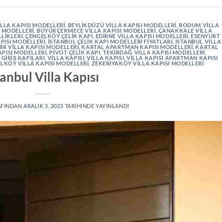
LLA KAPISI MODELLERI
,
BEYLIKDÜZÜ VILLA KAPISI MODELLERI
,
BODUM VILLA
 MODELLERI
,
BÜYÜKÇEKMECE VILLA KAPISI MODELLERI
,
ÇANAKKALE VILLA
LLIKLERI
,
ÇENGELKÖY ÇELIK KAPI
,
EDIRNE VILLA KAPISI MODELLERI
,
ESENYURT
PISI MODELLERI
,
İSTANBUL ÇELIK KAPI MODELLERI FIYATLARI
,
İSTANBUL VILLA
IR VILLA KAPISI MODELLERI
,
KARTAL APARTMAN KAPISI MODELLERI
,
KARTAL
APISI MODELLERI
,
PIVOT ÇELIK KAPI
,
TEKIRDAĞ VILLA KAPISI MODELLERI
,
 GIRIŞ KAPILARI
,
VILLA KAPISI
,
VILLA KAPISI
,
VILLA KAPISI APARTMAN KAPISI
ILKÖY VILLA KAPISI MODELLERI
,
ZEKERIYAKÖY VILLA KAPISI MODELLERI
tanbul Villa Kapısı
AFINDAN
ARALIK 3, 2023
TARIHINDE YAYINLANDI