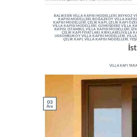
BALIKESIR VILLA KAPISI MODELLERI
,
BEYKOZ VI
KAPISI MODELLERI
,
BOĞAZKÖY VILLA KAPISI
KAPISI MODELLERI
,
ÇELIK KAPI
,
ÇELIK KAPI ÖZE
VILLA KAPISI MODELLERI
,
GÜMÜŞDERE VILLA KA
KAPISI
,
İSTANBUL VILLA KAPISI MODELLERI
,
İZM
ÇELIK KAPI FIYATLARI
,
KIRKLARELIVILLA K
USKUMRUKÖY VILLA KAPISI MODELLERI
,
VILLA
ÇELIK KAPI
,
VILLA KAPISI MODELLERI
,
YEŞ
İs
VILLA KAPI
TAR
03
Ara