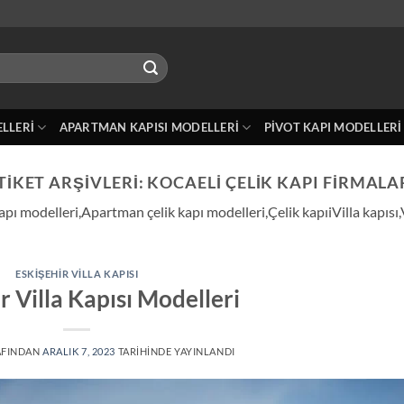
ELLERI
APARTMAN KAPISI MODELLERI
PIVOT KAPI MODELLERI
TIKET ARŞIVLERI:
KOCAELI ÇELIK KAPI FIRMALA
kapı modelleri,Apartman çelik kapı modelleri,Çelik kapıiVilla kapısı
ESKIŞEHIR VILLA KAPISI
r Villa Kapısı Modelleri
AFINDAN
ARALIK 7, 2023
TARIHINDE YAYINLANDI