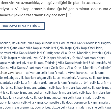
n deneyim ve uzmanlıkla, villa güvenliğini ön planda tutan, aynı
retiyoruz. Villa kapılarımız, bulunduğu bölgenin mimari dokusuna 
layacak şekilde tasarlanır. Böylece hem […]
OKUMAYA DEVAM EDIN
→
odelleri
,
Beylikdüzü Villa Kapısı Modelleri
,
Bodum Villa Kapısı Modelleri
,
Boğaz
elleri
,
Çanakkale Villa Kapısı Modelleri
,
Çelik Kapı
,
Çelik Kapı Özellikleri
,
senyurt Villa Kapısı Modelleri
,
Gümüşdere Villa Kapısı Modelleri
,
İstanbul Çeli
 Villa Kapısı Modelleri
,
İzmir Villa Kapısı Modelleri
,
Kartal Apartman Kapısı
Kapısı Modelleri
,
pivot çelik kapı
,
Tekirdağ Villa Kapısı Modelleri
,
Uskumruköy Vi
 Kapısı
,
Villa Kapısı Apartman Kapısı Çelik Kapı
,
Villa Kapısı Modelleri
,
Yeşilköy 
çinde yayınlandı
|
adıyaman çelik kapı firmaları
,
Afyonkarahisar çelik kapı
elleri
,
ahşap villa kapıları
,
ahşap villa kapısı modelleri
,
Aksaray çelik kapı firmal
ı
,
antalya çelik kapı firmaları
,
ardahan çelik kapı firmaları
,
artvin çelik kapı firma
,
bartın çelik kapı firmaları
,
batman çelik kapı firmaları
,
bayburt çelik kapı firmal
itlis çelik kapı firmaları
,
bodrum çelik kapı firmaları
,
bolu çelik kapı firmaları
,
bur
la kapıları
,
çanakkale çelik kapı firmaları
,
çankırı çelik kapı firmaları
,
çelik ev
apı villa kapısı
,
çelik villa kapısı
,
composite villa door
,
çorum çelik kapı firmaları
,
arı
,
door measurements
,
door prices
,
düzce çelik kapı firmaları
,
edirne çelik kapı