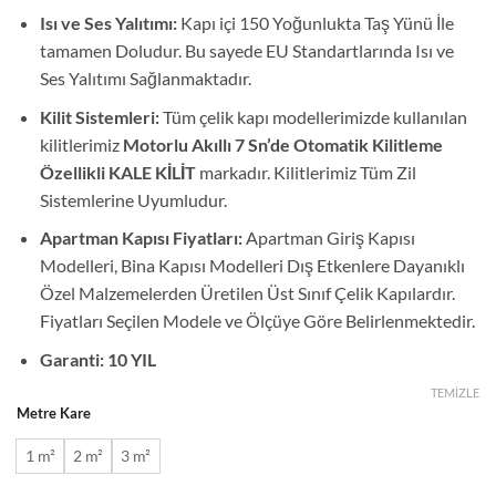
Isı ve Ses Yalıtımı:
Kapı içi 150 Yoğunlukta Taş Yünü İle
tamamen Doludur. Bu sayede EU Standartlarında Isı ve
Ses Yalıtımı Sağlanmaktadır.
Kilit Sistemleri:
Tüm çelik kapı modellerimizde kullanılan
kilitlerimiz
Motorlu Akıllı 7 Sn’de Otomatik Kilitleme
Özellikli KALE KİLİT
markadır. Kilitlerimiz Tüm Zil
Sistemlerine Uyumludur.
Apartman Kapısı Fiyatları:
Apartman Giriş Kapısı
Modelleri, Bina Kapısı Modelleri Dış Etkenlere Dayanıklı
Özel Malzemelerden Üretilen Üst Sınıf Çelik Kapılardır.
Fiyatları Seçilen Modele ve Ölçüye Göre Belirlenmektedir.
Garanti: 10 YIL
TEMIZLE
Metre Kare
1 m²
2 m²
3 m²