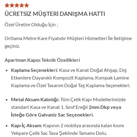
1
müşteri
ÜCRETSİZ MÜŞTERİ DANIŞMA HATTI
puanına
dayanarak
Özel Üretim Olduğu İçin ;
5 üzerinden
5
puan aldı
Ortlama Metre Kare Fiyatıdır Müşteri Hizmetleri İle İletişime
geçiniz.
Apartman Kapısı Teknik Özellikleri
Kaplama Seçenekleri:
Kasa ve Kanat Doğal Ahşap, Dış
Etkenlere Dayanıklı Kompozit Kaplama, Kompak Lamine
Kaplama ve Özel Tasarım Doğal Taş Kaplama Seçenekleri.
Metal Aksam Kalınlığı:
Tüm Çelik Kapı Modellerimizde
standart Kasa ve Kanat 1. Sınıf Ereğli
2mm Dkp veya
İsteğe Göre Galvaniz Sac Seçenekleri.
Kapı İç Aksam:
Kapının 2 mobilya arasında kalan kısmı
Yekpare Çelik Sac Tava Şeklinde Tamamı Dolu.