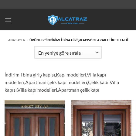
İçeriğe
atla
ANA SAYFA
-
ÜRÜNLER “INDIRIMLI BINA GIRIŞ KAPISI” OLARAK ETIKETLENDI
İndirimli bina giriş kapısı,Kapı modelleri,Villa kapı
modelleri,Apartman çelik kapı modelleri,Çelik kapıiVilla
kapısı,Villa kapı modelleri,Apartman çelik kapı