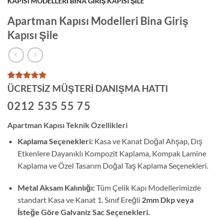
KAPISI MODELLERI BINA GIRIŞ KAPISI ŞILE
Apartman Kapısı Modelleri Bina Giriş
Kapısı Şile
1
müşteri
ÜCRETSİZ MÜŞTERİ DANIŞMA HATTI
puanına
dayanarak
0212 535 55 75
5 üzerinden
5
puan aldı
Apartman Kapısı Teknik Özellikleri
Kaplama Seçenekleri:
Kasa ve Kanat Doğal Ahşap, Dış
Etkenlere Dayanıklı Kompozit Kaplama, Kompak Lamine
Kaplama ve Özel Tasarım Doğal Taş Kaplama Seçenekleri.
Metal Aksam Kalınlığı:
Tüm Çelik Kapı Modellerimizde
standart Kasa ve Kanat 1. Sınıf Ereğli
2mm Dkp veya
İsteğe Göre Galvaniz Sac Seçenekleri.