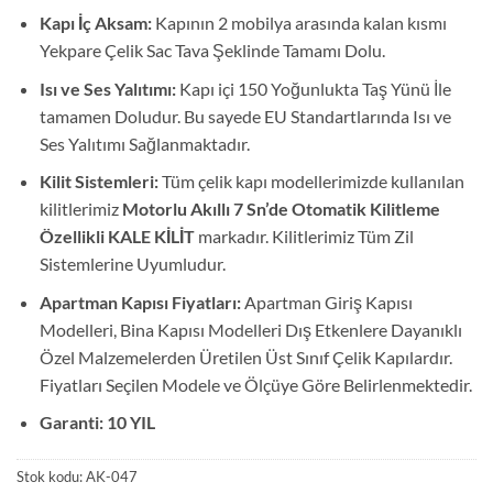
Kapı İç Aksam:
Kapının 2 mobilya arasında kalan kısmı
Yekpare Çelik Sac Tava Şeklinde Tamamı Dolu.
Isı ve Ses Yalıtımı:
Kapı içi 150 Yoğunlukta Taş Yünü İle
tamamen Doludur. Bu sayede EU Standartlarında Isı ve
Ses Yalıtımı Sağlanmaktadır.
Kilit Sistemleri:
Tüm çelik kapı modellerimizde kullanılan
kilitlerimiz
Motorlu Akıllı 7 Sn’de Otomatik Kilitleme
Özellikli KALE KİLİT
markadır. Kilitlerimiz Tüm Zil
Sistemlerine Uyumludur.
Apartman Kapısı Fiyatları:
Apartman Giriş Kapısı
Modelleri, Bina Kapısı Modelleri Dış Etkenlere Dayanıklı
Özel Malzemelerden Üretilen Üst Sınıf Çelik Kapılardır.
Fiyatları Seçilen Modele ve Ölçüye Göre Belirlenmektedir.
Garanti: 10 YIL
Stok kodu:
AK-047