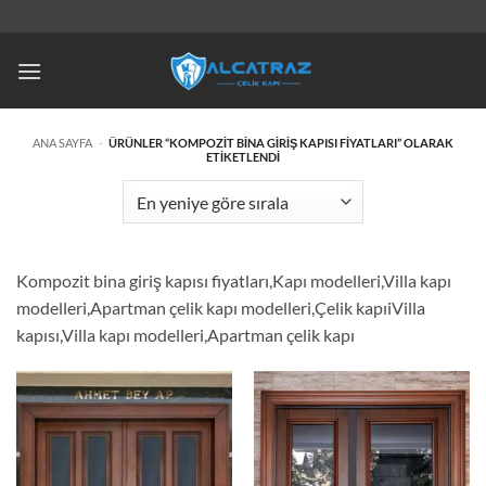
İçeriğe
atla
ANA SAYFA
-
ÜRÜNLER “KOMPOZIT BINA GIRIŞ KAPISI FIYATLARI” OLARAK
ETIKETLENDI
Kompozit bina giriş kapısı fiyatları,Kapı modelleri,Villa kapı
modelleri,Apartman çelik kapı modelleri,Çelik kapıiVilla
kapısı,Villa kapı modelleri,Apartman çelik kapı