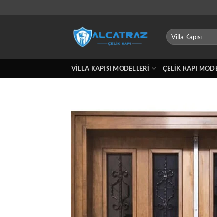
İçeriğe
atla
Ara:
VILLA KAPISI MODELLERI
ÇELIK KAPI MOD