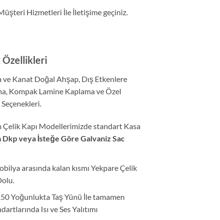
şteri Hizmetleri İle İletişime geçiniz.
5
Özellikleri
 ve Kanat Doğal Ahşap, Dış Etkenlere
ma, Kompak Lamine Kaplama ve Özel
Seçenekleri.
 Çelik Kapı Modellerimizde standart Kasa
Dkp veya İsteğe Göre Galvaniz Sac
bilya arasında kalan kısmı Yekpare Çelik
olu.
 150 Yoğunlukta Taş Yünü İle tamamen
artlarında Isı ve Ses Yalıtımı