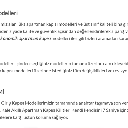
delleri
iz alan lüks apartman kapısı modelleri ve üst sınıf kaliteli bina giri
den ziyade kalite ve güvenlik açısından değerlendirilerek sipariş v
konomik apartman kapısı
modelleri ile ilgili bizleri aramadan kar
delleri içinden seçtiğiniz modellerin tamamı üzerine cam ekleyebil
pısı modelleri üzerinde istediğiniz tüm değişiklikleri ve revizyonl
Mİ
na Giriş Kapısı Modellerimizin tamamında anahtar taşımaya son 
r. Kale Akıllı Apartman Kapısı Kilitleri Kendi kendisini 7 Saniye için
elere karşı üstün koruma sağlıyor.