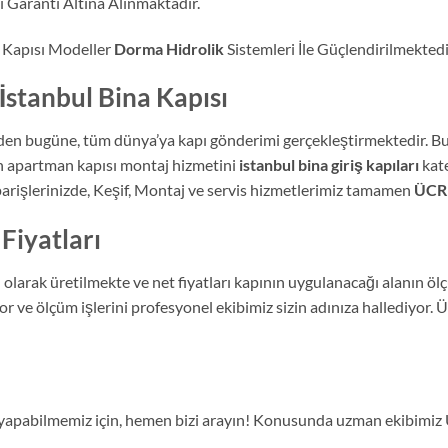
 Garanti Altına Alınmaktadır.
 Kapısı Modeller
Dorma Hidrolik
Sistemleri İle Güçlendirilmektedi
İstanbul Bina Kapısı
den bugüne, tüm dünya’ya kapı gönderimi gerçekleştirmektedir. Bu
 apartman kapısı montaj hizmetini
istanbul bina giriş kapıları
kate
arişlerinizde, Keşif, Montaj ve servis hizmetlerimiz tamamen
ÜCR
Fiyatları
olarak üretilmekte ve net fiyatları kapının uygulanacağı alanın öl
e ölçüm işlerini profesyonel ekibimiz sizin adınıza hallediyor. Ü
ma yapabilmemiz için, hemen bizi arayın! Konusunda uzman ekibimi