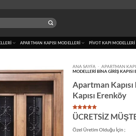
ELLERI
APARTMAN KAPISI MODELLERI
PIVOT KAPI MODELLERI
ANA SAYFA
-
APARTMAN KAPI
MODELLERI BINA GIRIŞ KAPISI
Apartman Kapısı 
Kapısı Erenköy
1
müşteri
ÜCRETSİZ MÜŞTE
puanına
dayanarak
5 üzerinden
Özel Üretim Olduğu İçin ;
5
puan aldı