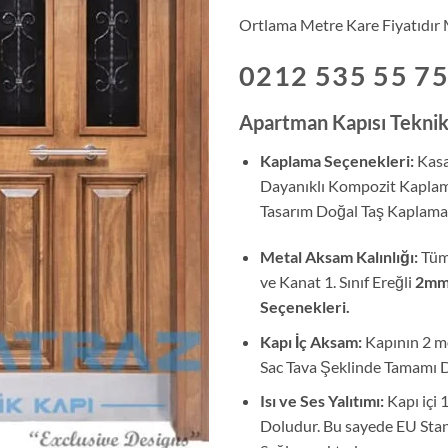
Ortlama Metre Kare Fiyatıdır Mü
0212 535 55 7
Apartman Kapısı Teknik 
Kaplama Seçenekleri:
Kasa
Dayanıklı Kompozit Kapla
Tasarım Doğal Taş Kaplama 
Metal Aksam Kalınlığı:
Tüm
ve Kanat 1. Sınıf Ereğli
2mm 
Seçenekleri.
Kapı İç Aksam:
Kapının 2 mo
Sac Tava Şeklinde Tamamı D
Isı ve Ses Yalıtımı:
Kapı içi
Doludur. Bu sayede EU Stand