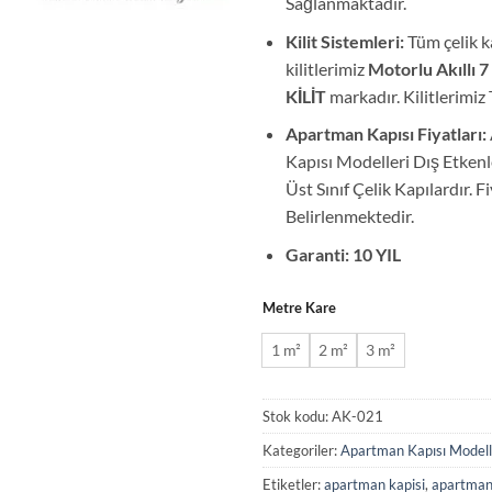
Sağlanmaktadır.
Kilit Sistemleri:
Tüm çelik k
kilitlerimiz
Motorlu Akıllı 7
KİLİT
markadır. Kilitlerimi
Apartman Kapısı Fiyatları:
Kapısı Modelleri Dış Etken
Üst Sınıf Çelik Kapılardır. 
Belirlenmektedir.
Garanti: 10 YIL
Metre Kare
1 m²
2 m²
3 m²
Stok kodu:
AK-021
Kategoriler:
Apartman Kapısı Modell
Etiketler:
apartman kapisi
,
apartman 