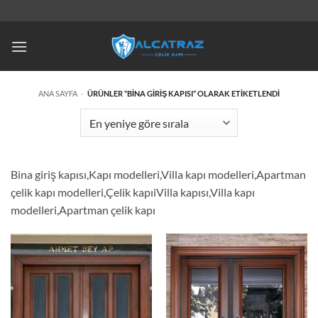
İçeriğe
atla
ANA SAYFA
-
ÜRÜNLER “BINA GIRIŞ KAPISI” OLARAK ETIKETLENDI
Bina giriş kapısı,Kapı modelleri,Villa kapı modelleri,Apartman
çelik kapı modelleri,Çelik kapıiVilla kapısı,Villa kapı
modelleri,Apartman çelik kapı