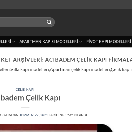
ELLERI
APARTMAN KAPISI MODELLERI
PIVOT KAPI MODELLERI
IKET ARŞIVLERI:
ACIBADEM ÇELIK KAPI FIRMAL
eri,Villa kapı modelleri,Apartman çelik kapı modelleri,Çelik kapıiV
ÇELIK KAPI
ıbadem Çelik Kapı
ARAFINDAN
TEMMUZ 27, 2021
TARIHINDE YAYINLANDI