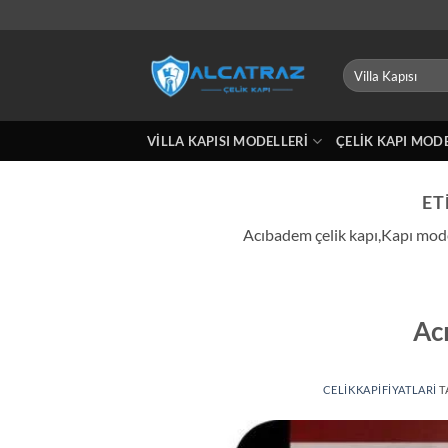
İçeriğe
atla
Ara:
VILLA KAPISI MODELLERI
ÇELIK KAPI MOD
ET
Acıbadem çelik kapı,Kapı modell
Ac
CELIKKAPIFIYATLARI
T