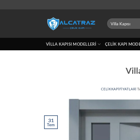
İçeriğe
atla
Ara:
VILLA KAPISI MODELLERI
ÇELIK KAPI MOD
Vil
CELIKKAPIFIYATLARI
T
31
Tem