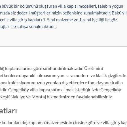
 büyük bir bölümünü oluşturan villa kapısı modelleri, talebin yoğun
mızda siz değerli müşterilerimizin beğenisine sunulmaktadır. Bakü vil
ik villa giriş kapıları 1. Sınıf malzeme ve 1. sınıf işçiliği ile göz
ajları ile satışa sunulmaktadır.
ış kaplamalarına göre sınıflandırılmaktadır. Üretimini
ş etkenlere dayanıklı olmasının yanı sıra modern ve klasik çizgilerde
apısı koleksiyonumuzda yer alan dış etkenlere tam dayanıklı villa
dir. Çengelköy villa kapısı satın al mak istediğinizde Çengelköy
eşif Nakliye ve Montaj hizmetimizden faydalanabilirsiniz.
atları
e kullanılan dış kaplama malzemesinin cinsine göre ve villa giriş kap