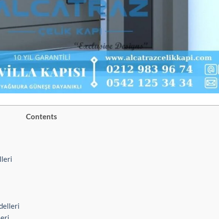
Contents
leri
elleri
eri